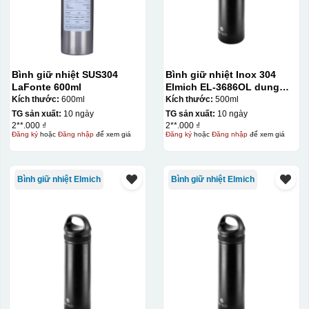
Bình giữ nhiệt SUS304
Bình giữ nhiệt Inox 304
LaFonte 600ml
Elmich EL-3686OL dung
tích 500ml
Kích thước:
600ml
Kích thước:
500ml
TG sản xuất:
10 ngày
TG sản xuất:
10 ngày
2**.000 ₫
2**.000 ₫
Đăng ký
hoặc
Đăng nhập
để xem giá
Đăng ký
hoặc
Đăng nhập
để xem giá
Bình giữ nhiệt Elmich
Bình giữ nhiệt Elmich