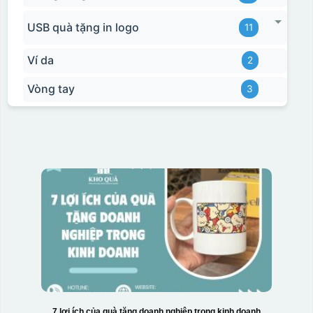
USB quà tặng in logo
11
Ví da
2
Vòng tay
3
Thợ đang căn chỉnh dán decal lên bát cơm
7 lợi ích của quà tặng doanh nghiệp trong kinh doanh