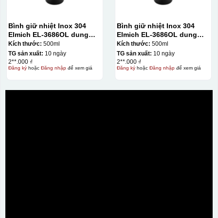
Bình giữ nhiệt Inox 304
Bình giữ nhiệt Inox 304
Elmich EL-3686OL dung
Elmich EL-3686OL dung
tích 500ml
tích 500ml
Kích thước:
500ml
Kích thước:
500ml
TG sản xuất:
10 ngày
TG sản xuất:
10 ngày
2**.000 ₫
2**.000 ₫
Đăng ký
hoặc
Đăng nhập
để xem giá
Đăng ký
hoặc
Đăng nhập
để xem giá