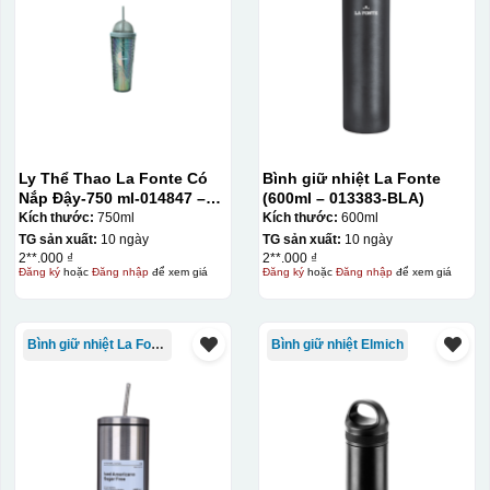
Ly Thể Thao La Fonte Có
Bình giữ nhiệt La Fonte
Nắp Đậy-750 ml-014847 –
(600ml – 013383-BLA)
GRA
Kích thước:
750ml
Kích thước:
600ml
TG sản xuất:
10 ngày
TG sản xuất:
10 ngày
2**.000 ₫
2**.000 ₫
Đăng ký
hoặc
Đăng nhập
để xem giá
Đăng ký
hoặc
Đăng nhập
để xem giá
Bình giữ nhiệt La Fonte
Bình giữ nhiệt Elmich