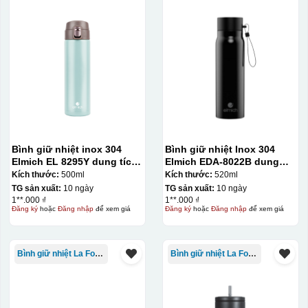
Bình giữ nhiệt inox 304
Bình giữ nhiệt Inox 304
Elmich EL 8295Y dung tích
Elmich EDA-8022B dung
500ml
tích 520ml
Kích thước:
500ml
Kích thước:
520ml
TG sản xuất:
10 ngày
TG sản xuất:
10 ngày
1**.000 ₫
1**.000 ₫
Đăng ký
hoặc
Đăng nhập
để xem giá
Đăng ký
hoặc
Đăng nhập
để xem giá
Bình giữ nhiệt La Fonte
Bình giữ nhiệt La Fonte