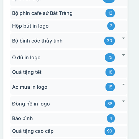
Bộ phin cafe sứ Bát Tràng
12
Hộp bút in logo
2
Bộ bình cốc thủy tinh
30
Ô dù in logo
25
Quà tặng tết
18
Áo mưa in logo
15
Đồng hồ in logo
88
Bảo bình
4
Quà tặng cao cấp
90