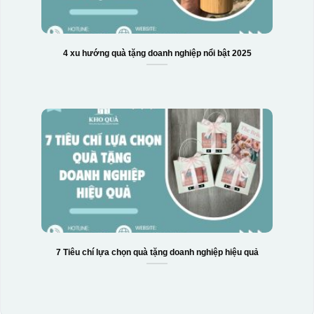
4 xu hướng quà tặng doanh nghiệp nổi bật 2025
Ưu, nhược điểm của in Decal trượt nước
trên gốm sứ
Ưu điểm
Nhược điểm
7 Tiêu chí lựa chọn quà tặng doanh nghiệp hiệu quả
Độ bám dính lên bề
mặt vật liệu rất tốt,
không phai theo thời