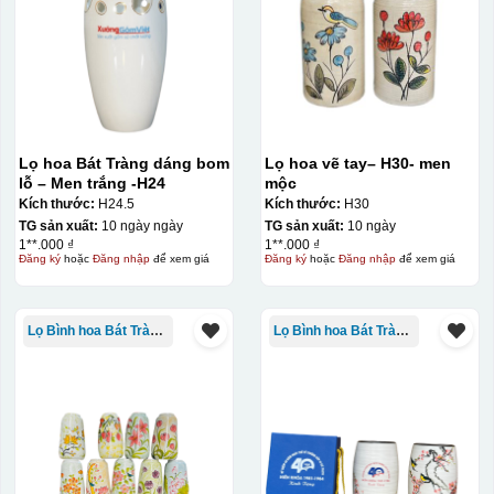
Lọ hoa Bát Tràng dáng bom
Lọ hoa vẽ tay– H30- men
lỗ – Men trắng -H24
mộc
Kích thước:
H24.5
Kích thước:
H30
TG sản xuất:
10 ngày ngày
TG sản xuất:
10 ngày
1**.000 ₫
1**.000 ₫
Đăng ký
hoặc
Đăng nhập
để xem giá
Đăng ký
hoặc
Đăng nhập
để xem giá
Lọ Bình hoa Bát Tràng in logo
Lọ Bình hoa Bát Tràng in logo