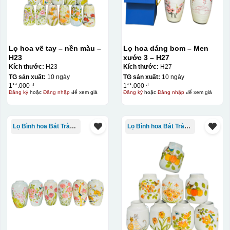
Lọ hoa vẽ tay – nền màu –
Lọ hoa dáng bom – Men
H23
xước 3 – H27
Kích thước:
H23
Kích thước:
H27
TG sản xuất:
10 ngày
TG sản xuất:
10 ngày
1**.000 ₫
1**.000 ₫
Đăng ký
hoặc
Đăng nhập
để xem giá
Đăng ký
hoặc
Đăng nhập
để xem giá
Lọ Bình hoa Bát Tràng in logo
Lọ Bình hoa Bát Tràng in logo