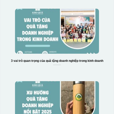
3 vai trò quan trọng của quà tặng doanh nghiệp trong kinh doanh
Bước 3: Xếp sản phẩm sau khi dán vào lò nung và
nung ở nhiệt độ 700-800 độ C
Deacl có 1 nền màu
vàng, khi in ở nhiệt cao, nền đó sẽ cháy và biến mất để
lại mực in logo dính chết lên gốm sứ [gallery link="file"
size="full" ids="29792,29791,29790"]