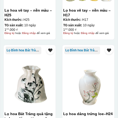
Lọ hoa vẽ tay – nền màu –
Lọ hoa vẽ tay – nền màu –
H25
H17
Kích thước:
H25
Kích thước:
H17
TG sản xuất:
10 ngày
TG sản xuất:
10 ngày
1**.000 ₫
1**.000 ₫
Đăng ký
hoặc
Đăng nhập
để xem giá
Đăng ký
hoặc
Đăng nhập
để xem giá
Lọ Bình hoa Bát Tràng in logo
Lọ Bình hoa Bát Tràng in logo
Lọ hoa Bát Tràng quà tặng
Lọ hoa dáng trứng loe–H24