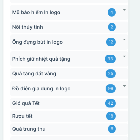
Mũ bảo hiểm In logo
4
Nồi thủy tinh
2
Ống đựng bút in logo
12
Decal được in xong, sẽ có 1 nền vàng phía dưới
Phích giữ nhiệt quà tặng
33
Quà tặng dát vàng
25
Đồ điện gia dụng in logo
99
Giỏ quà Tết
42
Rượu tết
18
Quà trung thu
6