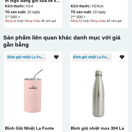
in logo dáng giỏ cua vẽ sen
đen men trắng 14cm KQ-
Kích thước:
H14
Kích thước:
H24cm
LH30
TG sản xuất:
10 ngày
TG sản xuất:
10 ngày
1**.000 ₫
2**.000 ₫
Đăng ký
hoặc
Đăng nhập
để xem giá
Đăng ký
hoặc
Đăng nhập
để xem giá
Sản phẩm liên quan khác danh mục với giá
gần bằng
Bình giữ nhiệt La Fonte
Bình giữ nhiệt La Fonte
Bình GIữ Nhiệt La Fonte
Bình giữ nhiệt inox 304 La