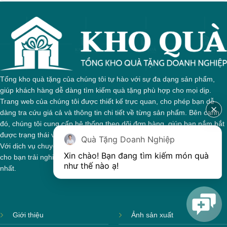
gian
Không thể tẩy xoá
được nếu in sai,
Thông tin, hình ảnh in
hoặc rất khó khắn
trên chất liệu decal
về tẩy xoá
đẹp, sắc nét, không
bị lem
Khó khăn trong việc
in 1 số màu: Màu
Tổng kho quà tặng của chúng tôi tự hào với sự đa dạng sản phẩm,
hồng cánh sen,
giúp khách hàng dễ dàng tìm kiếm quà tặng phù hợp cho mọi dịp.
Màu tím
Trang web của chúng tôi được thiết kế trực quan, cho phép bạn dễ
Chất liệu in decal
Khó khăn trong việc
dàng tra cứu giá cả và thông tin chi tiết về từng sản phẩm. Bên cạnh
phong phú, dễ dàng
in chuyển màu (dễ
đó, chúng tôi cung cấp hệ thống theo dõi đơn hàng, giúp bạn nắm bắt
lựa chọn chất liệu
trong việc in đơn
phù hợp với nhu cầu.
được trạng thái và giai đoạn xử lý của đơn hàng một cách thuận tiện.
sắc)
Quà Tặng Doanh Nghiệp
Với dịch vụ chuyên nghiệp và tận tâm, chúng tôi cam kết mang đến
Xin chào! Bạn đang tìm kiếm món quà 
cho bạn trải nghiệm mua sắm tuyệt vời và những món quà ý nghĩa
như thế nào ạ! 
nhất.
Dán được lên nhiều
bề mặt, phẳng và
cong
Giới thiệu
Ảnh sản xuất