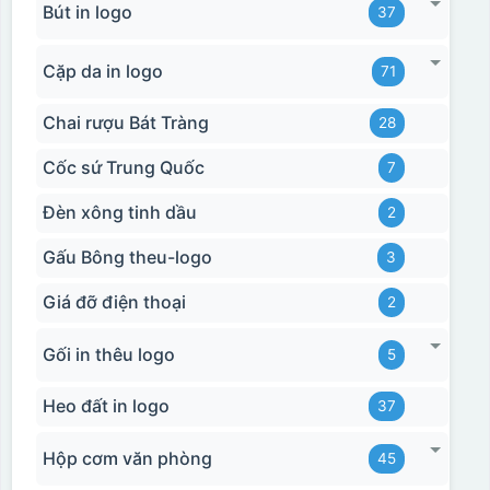
Bút in logo
37
Cặp da in logo
71
Chai rượu Bát Tràng
28
Cốc sứ Trung Quốc
7
Đèn xông tinh dầu
2
Gấu Bông theu-logo
3
Giá đỡ điện thoại
2
Gối in thêu logo
5
Heo đất in logo
37
Kiểu in:
Hộp cơm văn phòng
45
In Decal
IN Decal lên GỐM SỨ