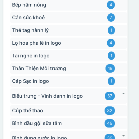
Bếp hâm nóng
4
Cân sức khoẻ
7
Thẻ tag hành lý
1
Lọ hoa pha lê in logo
4
Tai nghe in logo
1
Thân Thiện Môi trường
18
Cáp Sạc in logo
1
Biểu trưng - Vinh danh in logo
67
Cúp thể thao
32
Bình dầu gội sữa tắm
49
Bình đựng nước in logo
39