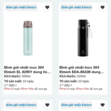
Bình giữ nhiệt Elmich
Bình giữ nhiệt Elmich
Bình giữ nhiệt inox 304
Bình giữ nhiệt Inox 304
Elmich EL 8295Y dung tích
Elmich EDA-8022B dung
500ml
tích 520ml
Kích thước:
500ml
Kích thước:
520ml
TG sản xuất:
10 ngày
TG sản xuất:
10 ngày
1**.000 ₫
1**.000 ₫
Đăng ký
hoặc
Đăng nhập
để xem giá
Đăng ký
hoặc
Đăng nhập
để xem giá
Bình giữ nhiệt Elmich
Bình giữ nhiệt Elmich