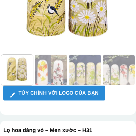
TÙY CHỈNH VỚI LOGO CỦA BẠN
Lọ hoa dáng vò – Men xước – H31