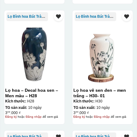
Lọ Bình hoa Bát Tràng in logo
Lọ Bình hoa Bát Tràng in logo
Lọ hoa – Decal hoa sen –
Lọ hoa vẽ sen đen – men
Men màu – H28
trắng – H30- 01
Kích thước:
H28
Kích thước:
H30
TG sản xuất:
10 ngày
TG sản xuất:
10 ngày
3**.000 ₫
3**.000 ₫
Đăng ký
hoặc
Đăng nhập
để xem giá
Đăng ký
hoặc
Đăng nhập
để xem giá
Lọ Bình hoa Bát Tràng in logo
Lọ Bình hoa Bát Tràng in logo