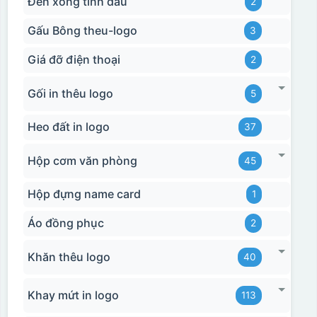
Đèn xông tinh dầu
2
Gấu Bông theu-logo
3
Giá đỡ điện thoại
2
Gối in thêu logo
5
Heo đất in logo
37
Hộp cơm văn phòng
45
Hộp đựng name card
1
Áo đồng phục
2
Khăn thêu logo
40
Hộp xi ly sứ
Khay mứt in logo
113