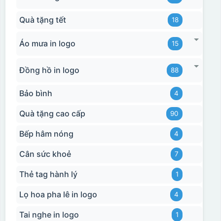
Dán được lên nhiều
bề mặt, phẳng và
Quà tặng tết
18
cong
Áo mưa in logo
15
Kiểu hộp:
Đồng hồ in logo
88
Hộp xi lót lụa
Hộp xi ấm chén
Bảo bình
4
Quà tặng cao cấp
90
Bếp hâm nóng
4
Cân sức khoẻ
7
Thẻ tag hành lý
1
Lọ hoa pha lê in logo
4
Tai nghe in logo
1