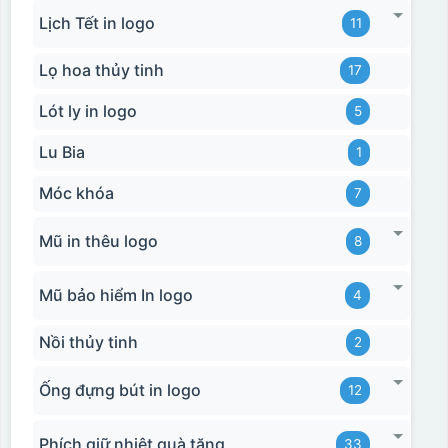
Lịch Tết in logo
11
Lọ hoa thủy tinh
17
Lót ly in logo
5
Lu Bia
1
Móc khóa
7
Mũ in thêu logo
8
Mũ bảo hiểm In logo
4
Nồi thủy tinh
2
Ống đựng bút in logo
12
Phích giữ nhiệt quà tặng
33