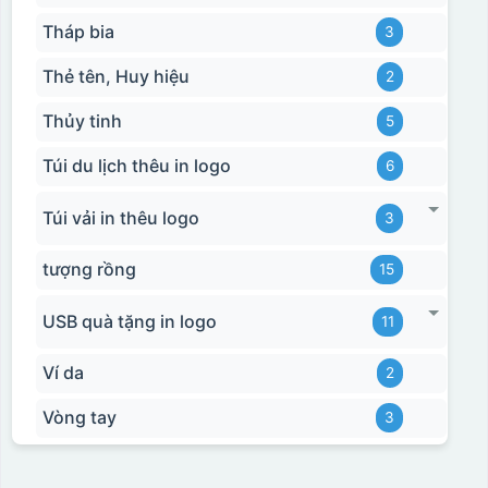
Tháp bia
3
Thẻ tên, Huy hiệu
2
Thủy tinh
5
Túi du lịch thêu in logo
6
Túi vải in thêu logo
3
tượng rồng
15
USB quà tặng in logo
11
Ví da
2
Vòng tay
3