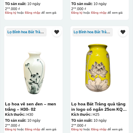
TG sản xuất:
10 ngày
TG sản xuất:
10 ngày
2**.000 ₫
2**.000 ₫
Đăng ký
hoặc
Đăng nhập
để xem giá
Đăng ký
hoặc
Đăng nhập
để xem giá
Lọ Bình hoa Bát Tràng in logo
Lọ Bình hoa Bát Tràng in logo
Lọ hoa vẽ sen đen – men
Lọ hoa Bát Tràng quà tặng
trắng – H30- 02
in logo cổ ngắn 25cm KQ-
LH02
Kích thước:
H30
Kích thước:
H25
TG sản xuất:
10 ngày
TG sản xuất:
10 ngày
2**.000 ₫
2**.000 ₫
Đăng ký
hoặc
Đăng nhập
để xem giá
Đăng ký
hoặc
Đăng nhập
để xem giá