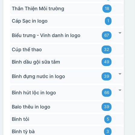
Thân Thiện Môi trường
18
Cáp Sạc in logo
1
Biểu trưng - Vinh danh in logo
67
Cúp thể thao
32
Bình dầu gội sữa tắm
49
Bình đựng nước in logo
39
Bình hút lộc in logo
66
Balo thêu in logo
39
Bình tỏi
5
Bình tỳ bà
3