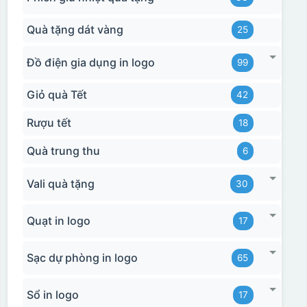
Quà tặng dát vàng
25
Đồ điện gia dụng in logo
99
Giỏ quà Tết
42
Rượu tết
18
Quà trung thu
6
Vali quà tặng
30
Quạt in logo
17
Sạc dự phòng in logo
65
Sổ in logo
17