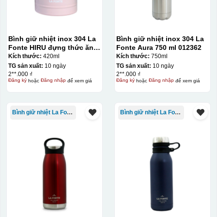
Bình giữ nhiệt inox 304 La
Bình giữ nhiệt inox 304 La
Fonte HIRU đựng thức ăn
Fonte Aura 750 ml 012362
420 ml – 012348
Kích thước:
420ml
Kích thước:
750ml
TG sản xuất:
10 ngày
TG sản xuất:
10 ngày
2**.000 ₫
2**.000 ₫
Đăng ký
hoặc
Đăng nhập
để xem giá
Đăng ký
hoặc
Đăng nhập
để xem giá
Bình giữ nhiệt La Fonte
Bình giữ nhiệt La Fonte
Đây là giấy decal đã in xong, đang chờ khô để cắt dán
lên gốm sứ
Bước 2: Dán decal lên gốm sứ
Để dán decal lên gốm
sứ, thợ sẽ cắt thủ công các miếng logo ra, sau đó thấp
nước và trượt nhẹ lên gốm sứ để tem decal dính tạm lên
đó bằng nước. Người thợ sẽ căn chỉnh bằng mắt thường
cho vị trí logo cân đối phù hợp, sau đó dùng miếng nhựa