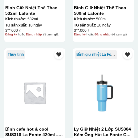
gạt hết nước phía dưới ra
Bình Giữ Nhiệt Thể Thao
Bình Giữ Nhiệt Thể Thao
532ml Lafonte
500ml Lafonte
Kích thước:
532ml
Kích thước:
500ml
TG sản xuất:
10 ngày
TG sản xuất:
10 ngày
3**.000 ₫
3**.000 ₫
Đăng ký
hoặc
Đăng nhập
để xem giá
Đăng ký
hoặc
Đăng nhập
để xem giá
Thủy tinh
Bình giữ nhiệt La Fonte
Bình cafe hot & cool
Ly Giữ Nhiệt 2 Lớp SUS304
SUS316 La Fonte 420ml –
Kèm Ống Hút La Fonte Có
Thợ đang căn chỉnh dán decal lên bát cơm