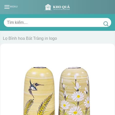
Skip
MENU
to
content
Tìm
kiếm:
Lọ Bình hoa Bát Tràng in logo