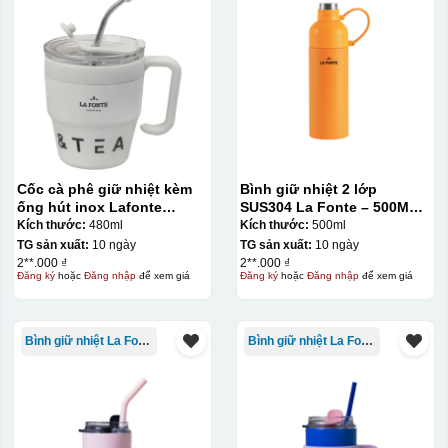
Kiểu in:
In Decal
IN Decal lên GỐM SỨ
Bước 1: Tạo khuôn in để tạo ra Decal Bước 2: Dán
decal lên gốm sứ Bước 3: Cho vào lò nung ở nhiệt độ
Cốc cà phê giữ nhiệt kèm
Bình giữ nhiệt 2 lớp
700-800 độ C
Bước 1: Tạo ra DECAL
Để tạo ra decal
ống hút inox Lafonte
SUS304 La Fonte – 500ML –
480ML – 012782
012737
Kích thước:
480ml
Kích thước:
500ml
trước khi dán nó lên gốm sứ, xưởng in sẽ in lên 1 loại
TG sản xuất:
10 ngày
TG sản xuất:
10 ngày
giấy đặc biệt, và kích thước logo được căn chỉnh theo
2**.000 ₫
2**.000 ₫
sản phẩm, để khi dán không bị nhỏ hoặc to quá
Đăng ký
hoặc
Đăng nhập
để xem giá
Đăng ký
hoặc
Đăng nhập
để xem giá
Bình giữ nhiệt La Fonte
Bình giữ nhiệt La Fonte