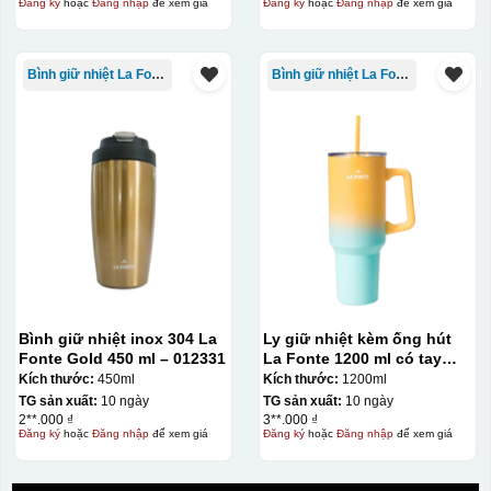
Đăng ký
hoặc
Đăng nhập
để xem giá
Đăng ký
hoặc
Đăng nhập
để xem giá
Bình giữ nhiệt La Fonte
Bình giữ nhiệt La Fonte
Bình giữ nhiệt inox 304 La
Ly giữ nhiệt kèm ống hút
Fonte Gold 450 ml – 012331
La Fonte 1200 ml có tay
cầm – 012317
Kích thước:
450ml
Kích thước:
1200ml
TG sản xuất:
10 ngày
TG sản xuất:
10 ngày
2**.000 ₫
3**.000 ₫
Đăng ký
hoặc
Đăng nhập
để xem giá
Đăng ký
hoặc
Đăng nhập
để xem giá