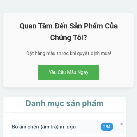
vàng, khi in ở nhiệt cao, nền đó sẽ cháy và biến mất để
lại mực in logo dính chết lên gốm sứ [gallery link="file"
size="full" ids="29792,29791,29790"]
Quan Tâm Đến Sản Phẩm Của
Chúng Tôi?
Đặt hàng mẫu trước khi quyết định mua!
Yêu Cầu Mẫu Ngay
Danh mục sản phẩm
Ưu, nhược điểm của in Decal trượt nước
Bộ ấm chén (ấm trà) in logo
264
trên gốm sứ