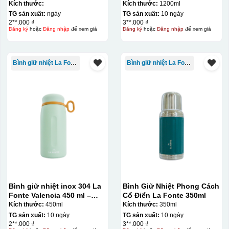
012775
Tay Cầm 1200ml
Kích thước:
Kích thước:
1200ml
TG sản xuất:
ngày
TG sản xuất:
10 ngày
2**.000 ₫
3**.000 ₫
Đăng ký
hoặc
Đăng nhập
để xem giá
Đăng ký
hoặc
Đăng nhập
để xem giá
Bình giữ nhiệt La Fonte
Bình giữ nhiệt La Fonte
Bình giữ nhiệt inox 304 La
Bình Giữ Nhiệt Phong Cách
Fonte Valencia 450 ml –
Cổ Điển La Fonte 350ml
012355
Kích thước:
450ml
Kích thước:
350ml
TG sản xuất:
10 ngày
TG sản xuất:
10 ngày
2**.000 ₫
3**.000 ₫
Chén sau khi được dán xong (chưa nung)