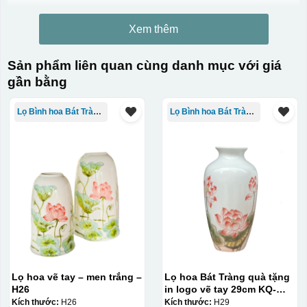
Xem thêm
Sản phẩm liên quan cùng danh mục với giá
gần bằng
Lọ Bình hoa Bát Tràng in logo
Lọ Bình hoa Bát Tràng in logo
Lọ hoa vẽ tay – men trắng –
Lọ hoa Bát Tràng quà tặng
H26
in logo vẽ tay 29cm KQ-
LH01
Kích thước:
H26
Kích thước:
H29