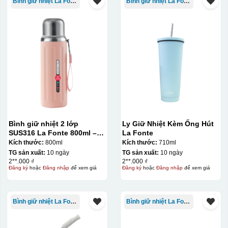
Bình giữ nhiệt La Fonte
Bình giữ nhiệt La Fonte
Bình giữ nhiệt 2 lớp
Ly Giữ Nhiệt Kèm Ống Hút
SUS316 La Fonte 800ml –
La Fonte
012720
Kích thước:
800ml
Kích thước:
710ml
TG sản xuất:
10 ngày
TG sản xuất:
10 ngày
2**.000 ₫
2**.000 ₫
Đăng ký
hoặc
Đăng nhập
để xem giá
Đăng ký
hoặc
Đăng nhập
để xem giá
Bình giữ nhiệt La Fonte
Bình giữ nhiệt La Fonte