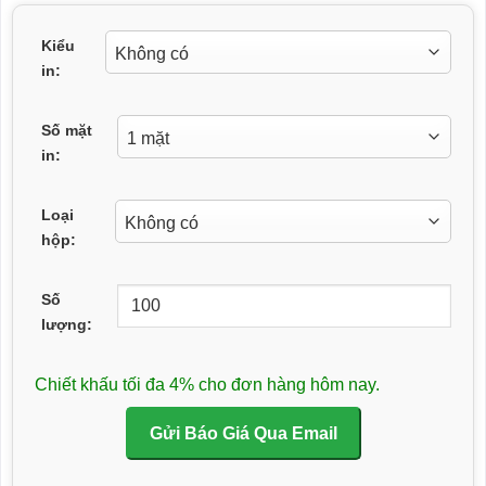
Kiểu
in:
Số mặt
in:
Loại
hộp:
Số
lượng:
Chiết khấu tối đa 4% cho đơn hàng hôm nay.
Gửi Báo Giá Qua Email