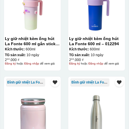
Ly giữ nhiệt kèm ống hút
Ly giữ nhiệt kèm ống hút
La Fonte 600 ml gắn sticker
La Fonte 600 ml – 012294
– 012294
Kích thước:
600ml
Kích thước:
600ml
TG sản xuất:
10 ngày
TG sản xuất:
10 ngày
2**.000 ₫
2**.000 ₫
Đăng ký
hoặc
Đăng nhập
để xem giá
Đăng ký
hoặc
Đăng nhập
để xem giá
Decal được in xong, sẽ có 1 nền vàng phía dưới
Bình giữ nhiệt La Fonte
Bình giữ nhiệt La Fonte