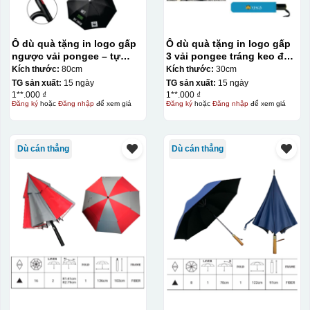
Ô dù quà tặng in logo gấp
Ô dù quà tặng in logo gấp
ngược vải pongee – tự
3 vải pongee tráng keo đen
động 1 chiều R59cm KQ-
– tự động 2 chiều R55cm
Kích thước:
80cm
Kích thước:
30cm
OD25
KQ-OD17
TG sản xuất:
15 ngày
TG sản xuất:
15 ngày
1**.000 ₫
1**.000 ₫
Đăng ký
hoặc
Đăng nhập
để xem giá
Đăng ký
hoặc
Đăng nhập
để xem giá
Dù cán thẳng
Dù cán thẳng