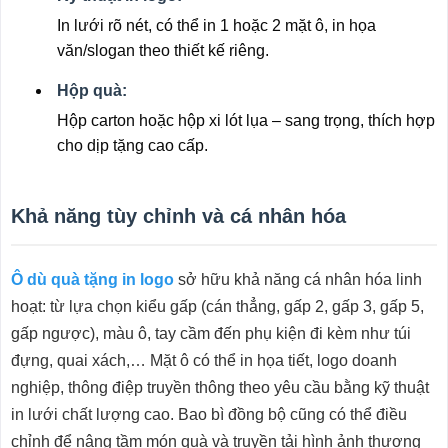
In lưới rõ nét, có thể in 1 hoặc 2 mặt ô, in họa
văn/slogan theo thiết kế riêng.
Hộp quà:
Hộp carton hoặc hộp xi lót lụa – sang trọng, thích hợp
cho dịp tặng cao cấp.
Khả năng tùy chỉnh và cá nhân hóa
Ô dù quà tặng in logo
sở hữu khả năng cá nhân hóa linh
hoạt: từ lựa chọn kiểu gấp (cán thẳng, gấp 2, gấp 3, gấp 5,
gấp ngược), màu ô, tay cầm đến phụ kiện đi kèm như túi
đựng, quai xách,… Mặt ô có thể in họa tiết, logo doanh
nghiệp, thông điệp truyền thông theo yêu cầu bằng kỹ thuật
in lưới chất lượng cao. Bao bì đồng bộ cũng có thể điều
chỉnh để nâng tầm món quà và truyền tải hình ảnh thương