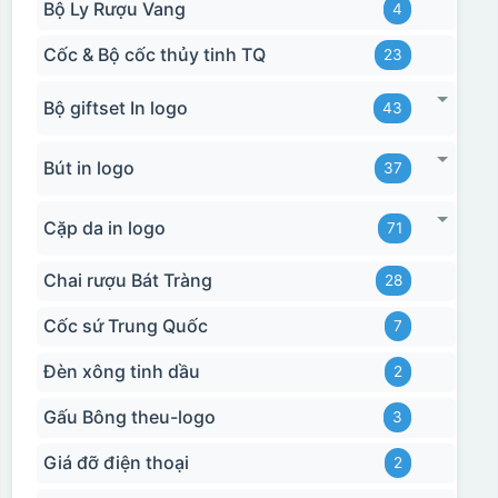
Bộ Ly Rượu Vang
4
Cốc & Bộ cốc thủy tinh TQ
23
Bộ giftset In logo
43
Bút in logo
37
Cặp da in logo
71
Chai rượu Bát Tràng
28
Cốc sứ Trung Quốc
7
Đèn xông tinh dầu
2
Gấu Bông theu-logo
3
Giá đỡ điện thoại
2