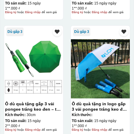
OD04
TG sản xuất:
15 ngày
TG sản xuất:
15 ngày ngày
1**.000 ₫
1**.000 ₫
Đăng ký
hoặc
Đăng nhập
để xem giá
Đăng ký
hoặc
Đăng nhập
để xem giá
Dù gấp 3
Dù gấp 3
Ô dù quà tặng gấp 3 vải
Ô dù quà tặng in logo gấp
pongee tráng keo đen – tự
3 vải pongee tráng keo đen
động 2 chiều R58.5cm KQ-
– tự động 1 chiều R58cm
Kích thước:
30cm
Kích thước:
OD21
KQ-OD13
TG sản xuất:
15 ngày
TG sản xuất:
15 ngày ngày
2**.000 ₫
1**.000 ₫
Đăng ký
hoặc
Đăng nhập
để xem giá
Đăng ký
hoặc
Đăng nhập
để xem giá