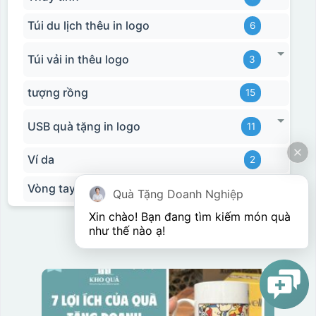
Túi du lịch thêu in logo
6
Túi vải in thêu logo
3
tượng rồng
15
USB quà tặng in logo
11
Ví da
2
Vòng tay
3
Quà Tặng Doanh Nghiệp
Xin chào! Bạn đang tìm kiếm món quà 
như thế nào ạ! 