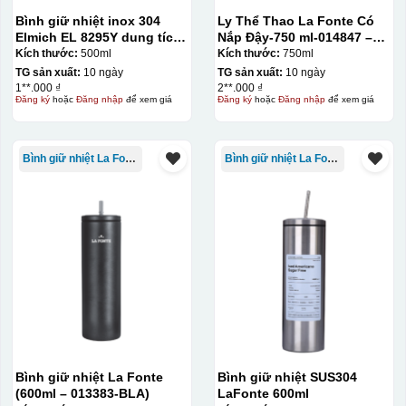
Bình giữ nhiệt inox 304
Ly Thể Thao La Fonte Có
Elmich EL 8295Y dung tích
Nắp Đậy-750 ml-014847 –
500ml
GRA
Kích thước:
500ml
Kích thước:
750ml
TG sản xuất:
10 ngày
TG sản xuất:
10 ngày
1**.000 ₫
2**.000 ₫
Đăng ký
hoặc
Đăng nhập
để xem giá
Đăng ký
hoặc
Đăng nhập
để xem giá
Bình giữ nhiệt La Fonte
Bình giữ nhiệt La Fonte
Kiểu in:
Bình giữ nhiệt La Fonte
Bình giữ nhiệt SUS304
In lưới
(600ml – 013383-BLA)
LaFonte 600ml