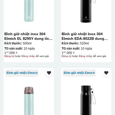
Bình giữ nhiệt inox 304
Bình giữ nhiệt Inox 304
Elmich EL 8295Y dung tích
Elmich EDA-8022B dung
500ml
tích 520ml
Kích thước:
500ml
Kích thước:
520ml
TG sản xuất:
10 ngày
TG sản xuất:
10 ngày
1**.000 ₫
1**.000 ₫
Đăng ký
hoặc
Đăng nhập
để xem giá
Đăng ký
hoặc
Đăng nhập
để xem giá
Bình giữ nhiệt Elmich
Bình giữ nhiệt Elmich