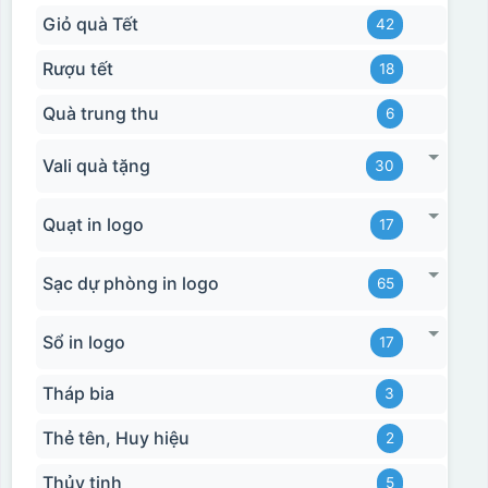
Giỏ quà Tết
42
Rượu tết
18
Quà trung thu
6
Vali quà tặng
30
Quạt in logo
17
Sạc dự phòng in logo
65
Sổ in logo
17
Tháp bia
3
Thẻ tên, Huy hiệu
2
Thủy tinh
5