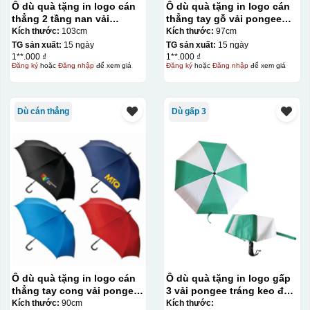
Ô dù quà tặng in logo cán
Ô dù quà tặng in logo cán
thẳng 2 tầng nan vải
thẳng tay gỗ vải pongee
pongee tráng keo đen
tráng keo đen R70cm KQ-
Kích thước:
103cm
Kích thước:
97cm
R79cm KQ-OD06
OD05
TG sản xuất:
15 ngày
TG sản xuất:
15 ngày
1**.000 ₫
1**.000 ₫
Đăng ký
hoặc
Đăng nhập
để xem giá
Đăng ký
hoặc
Đăng nhập
để xem giá
Dù cán thẳng
Dù gấp 3
Ô dù quà tặng in logo cán
Ô dù quà tặng in logo gấp
thẳng tay cong vải pongee
3 vải pongee tráng keo đen
tráng keo đen R70 KQ-
– tự động 2 chiều KQ-OD15
Kích thước:
90cm
Kích thước: