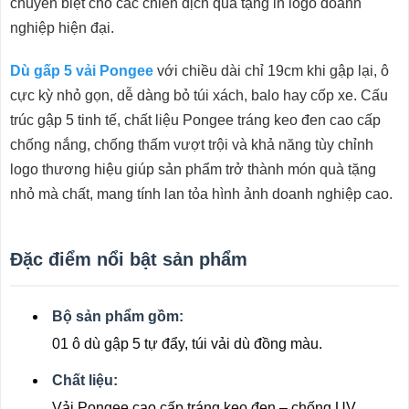
chuyên biệt cho các chiến dịch quà tặng in logo doanh
nghiệp hiện đại.
Dù gấp 5 vải Pongee
với chiều dài chỉ 19cm khi gập lại, ô
cực kỳ nhỏ gọn, dễ dàng bỏ túi xách, balo hay cốp xe. Cấu
trúc gập 5 tinh tế, chất liệu Pongee tráng keo đen cao cấp
chống nắng, chống thấm vượt trội và khả năng tùy chỉnh
logo thương hiệu giúp sản phẩm trở thành món quà tặng
nhỏ mà chất, mang tính lan tỏa hình ảnh doanh nghiệp cao.
Đặc điểm nổi bật sản phẩm
Bộ sản phẩm gồm:
01 ô dù gập 5 tự đẩy, túi vải dù đồng màu.
Chất liệu:
Vải Pongee cao cấp tráng keo đen – chống UV,