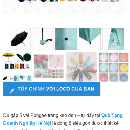
TÙY CHỈNH VỚI LOGO CỦA BẠN
Dù gấp 5 vải Pongee tráng keo đen – tự đẩy tại
Quà Tặng
Doanh Nghiệp Hà Nội
là dòng ô siêu gọn được thiết kế