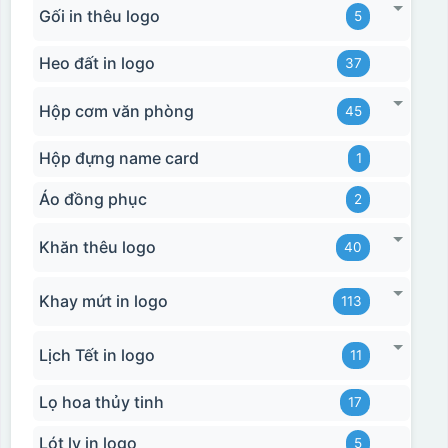
Gối in thêu logo
5
Heo đất in logo
37
Hộp cơm văn phòng
45
Hộp đựng name card
1
Áo đồng phục
2
Khăn thêu logo
40
Khay mứt in logo
113
Lịch Tết in logo
11
Lọ hoa thủy tinh
17
Lót ly in logo
5