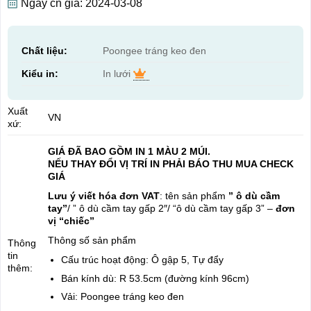
Ngày cn giá: 2024-03-08
Chất liệu:
Poongee tráng keo đen
Kiểu in:
In lưới
Xuất
VN
xứ:
GIÁ ĐÃ BAO GỒM IN 1 MÀU 2 MÚI.
NẾU THAY ĐỔI VỊ TRÍ IN PHẢI BÁO THU MUA CHECK
GIÁ
Lưu ý viết hóa đơn VAT
: tên sản phẩm
” ô dù cầm
tay”
/ ” ô dù cầm tay gấp 2″/ “ô dù cầm tay gấp 3” –
đơn
vị “chiếc”
Thông số sản phẩm
Thông
tin
Cấu trúc hoạt động: Ô gập 5, Tự đẩy
thêm:
Bán kính dù: R 53.5cm (đường kính 96cm)
Vải: Poongee tráng keo đen