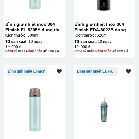
Bình giữ nhiệt inox 304
Bình giữ nhiệt Inox 304
Elmich EL 8295Y dung tích
Elmich EDA-8022B dung
500ml
tích 520ml
Kích thước:
500ml
Kích thước:
520ml
TG sản xuất:
10 ngày
TG sản xuất:
10 ngày
1**.000 ₫
1**.000 ₫
Đăng ký
hoặc
Đăng nhập
để xem giá
Đăng ký
hoặc
Đăng nhập
để xem giá
Bình giữ nhiệt Elmich
Bình giữ nhiệt La Fonte