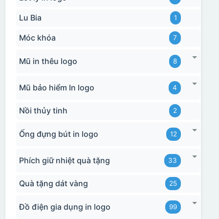
Lu Bia
1
Móc khóa
7
Mũ in thêu logo
8
Mũ bảo hiểm In logo
4
Nồi thủy tinh
2
Ống đựng bút in logo
12
Phích giữ nhiệt quà tặng
33
Quà tặng dát vàng
25
Đồ điện gia dụng in logo
99