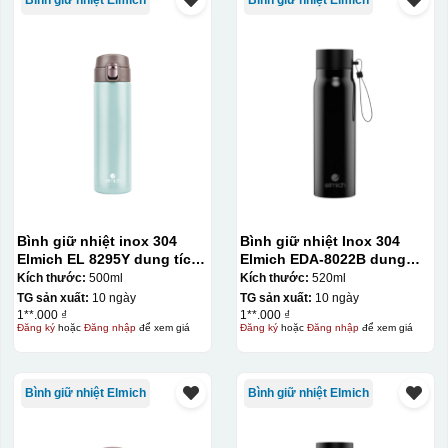
Bình giữ nhiệt inox 304
Bình giữ nhiệt Inox 304
Elmich EL 8295Y dung tích
Elmich EDA-8022B dung
500ml
tích 520ml
Kích thước:
500ml
Kích thước:
520ml
TG sản xuất:
10 ngày
TG sản xuất:
10 ngày
1**.000 ₫
1**.000 ₫
Đăng ký
hoặc
Đăng nhập
để xem giá
Đăng ký
hoặc
Đăng nhập
để xem giá
Bình giữ nhiệt Elmich
Bình giữ nhiệt Elmich