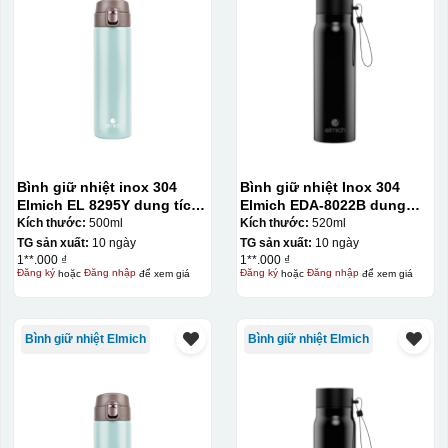
Bình giữ nhiệt inox 304
Bình giữ nhiệt Inox 304
Elmich EL 8295Y dung tích
Elmich EDA-8022B dung
500ml
tích 520ml
Kích thước:
500ml
Kích thước:
520ml
TG sản xuất:
10 ngày
TG sản xuất:
10 ngày
1**.000 ₫
1**.000 ₫
Đăng ký
hoặc
Đăng nhập
để xem giá
Đăng ký
hoặc
Đăng nhập
để xem giá
Bình giữ nhiệt Elmich
Bình giữ nhiệt Elmich