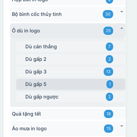
Bộ bình cốc thủy tinh
30
Ô dù in logo
25
Dù cán thẳng
7
Dù gấp 2
2
Dù gấp 3
13
Dù gấp 5
1
Dù gấp ngược
2
Quà tặng tết
18
Áo mưa in logo
15