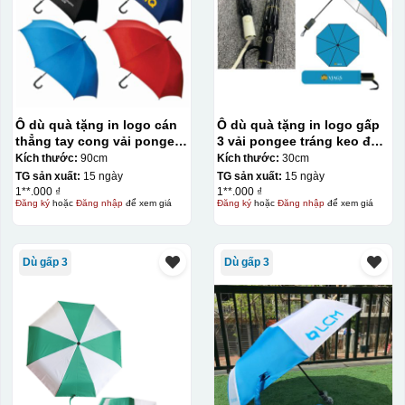
Ô dù quà tặng in logo cán
Ô dù quà tặng in logo gấp
thẳng tay cong vải pongee
3 vải pongee tráng keo đen
tráng keo đen R70 KQ-
– tự động 2 chiều R55cm
Kích thước:
90cm
Kích thước:
30cm
OD04
KQ-OD17
TG sản xuất:
15 ngày
TG sản xuất:
15 ngày
1**.000 ₫
1**.000 ₫
Đăng ký
hoặc
Đăng nhập
để xem giá
Đăng ký
hoặc
Đăng nhập
để xem giá
Dù gấp 3
Dù gấp 3