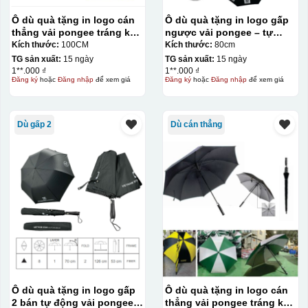
Ô dù quà tặng in logo cán
Ô dù quà tặng in logo gấp
thẳng vải pongee tráng keo
ngược vải pongee – tự
đen R75cm KQ-OD02
động 1 chiều R59cm KQ-
Kích thước:
100CM
Kích thước:
80cm
OD25
TG sản xuất:
15 ngày
TG sản xuất:
15 ngày
1**.000 ₫
1**.000 ₫
Đăng ký
hoặc
Đăng nhập
để xem giá
Đăng ký
hoặc
Đăng nhập
để xem giá
Dù gấp 2
Dù cán thẳng
Ô dù quà tặng in logo gấp
Ô dù quà tặng in logo cán
2 bán tự động vải pongee
thẳng vải pongee tráng keo