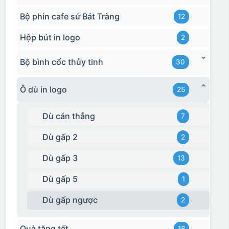
Bộ phin cafe sứ Bát Tràng
12
Hộp bút in logo
2
Bộ bình cốc thủy tinh
30
Ô dù in logo
25
Dù cán thẳng
7
Dù gấp 2
2
Dù gấp 3
13
Dù gấp 5
1
Dù gấp ngược
2
Quà tặng tết
18