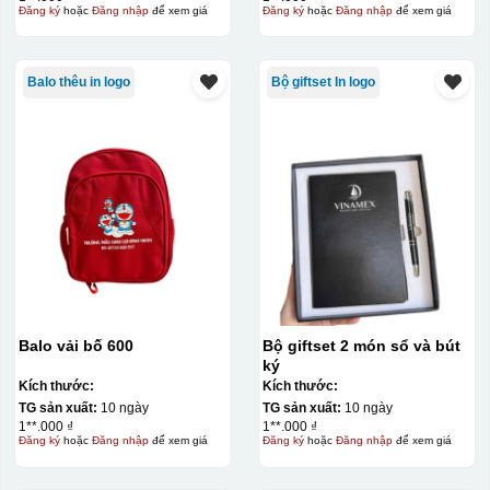
Đăng ký
hoặc
Đăng nhập
để xem giá
Đăng ký
hoặc
Đăng nhập
để xem giá
Balo thêu in logo
Bộ giftset In logo
Kiểu in:
In lưới
In lưới (silk screen printing) trong ngành quà tặng là kỹ
thuật in ấn sử dụng một tấm lưới được phủ hóa chất cảm
quang, trong đó hình ảnh cần in được phơi sáng tạo
thành khuôn. Mực in được đẩy qua các lỗ nhỏ trên lưới
bằng một thanh gạt (squeegee) để in lên bề mặt sản
phẩm như ly, cốc, bút, móc khóa hay các vật phẩm quà
Balo vải bố 600
Bộ giftset 2 món sổ và bút
tặng khác. Kỹ thuật này cho phép in được nhiều màu sắc
ký
Kích thước:
Kích thước:
khác nhau, độ bền cao, có thể in trên nhiều chất liệu và
TG sản xuất:
10 ngày
TG sản xuất:
10 ngày
phù hợp cho sản xuất số lượng lớn, tuy nhiên đòi hỏi
1**.000 ₫
1**.000 ₫
Đăng ký
hoặc
Đăng nhập
để xem giá
Đăng ký
hoặc
Đăng nhập
để xem giá
quy trình chuẩn bị kỹ lưỡng và chi phí setup ban đầu
tương đối cao.