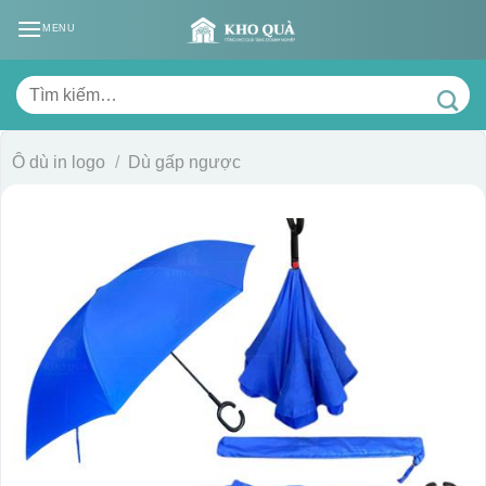
Skip
MENU
to
content
Tìm
kiếm:
Ô dù in logo
/
Dù gấp ngược