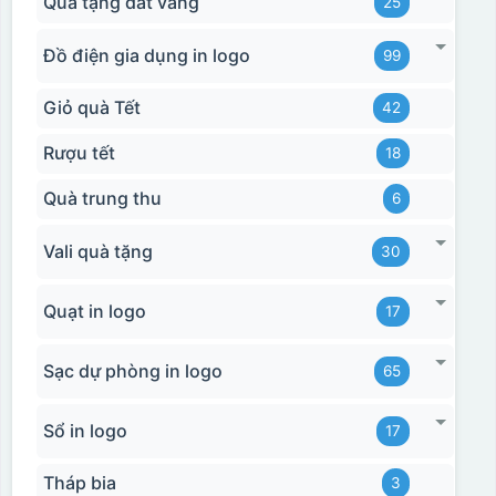
Quà tặng dát vàng
25
Đồ điện gia dụng in logo
99
Giỏ quà Tết
42
Rượu tết
18
Quà trung thu
6
Vali quà tặng
30
Quạt in logo
17
Sạc dự phòng in logo
65
Sổ in logo
17
Tháp bia
3