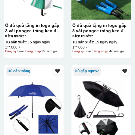
Ô dù quà tặng in logo gấp
Ô dù quà tặng in logo gấp
3 vải pongee tráng keo đen
3 vải pongee tráng keo đen
– tự động 2 chiều KQ-OD15
– tự động 1 chiều R58cm
Kích thước:
Kích thước:
KQ-OD13
TG sản xuất:
15 ngày ngày
TG sản xuất:
15 ngày ngày
1**.000 ₫
1**.000 ₫
Đăng ký
hoặc
Đăng nhập
để xem giá
Đăng ký
hoặc
Đăng nhập
để xem giá
Dù cán thẳng
Dù gấp ngược