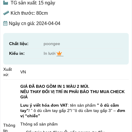
TG sản xuất: 15 ngày
Kích thước: 80cm
Ngày cn giá: 2024-04-04
Chất liệu:
poongee
Kiểu in:
In lưới
Xuất
VN
xứ:
GIÁ ĐÃ BAO GỒM IN 1 MÀU 2 MÚI.
NẾU THAY ĐỔI VỊ TRÍ IN PHẢI BÁO THU MUA CHECK
GIÁ
Lưu ý viết hóa đơn VAT
: tên sản phẩm
” ô dù cầm
tay”
/ ” ô dù cầm tay gấp 2″/ “ô dù cầm tay gấp 3” –
đơn
vị “chiếc”
Thông số sản phẩm
Thông
tin