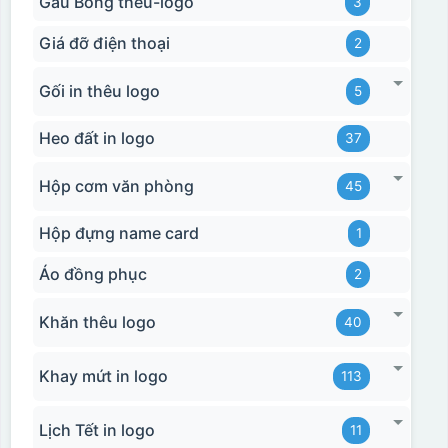
Gấu Bông theu-logo
3
Giá đỡ điện thoại
2
Gối in thêu logo
5
Heo đất in logo
37
Hộp cơm văn phòng
45
Hộp đựng name card
1
Áo đồng phục
2
Khăn thêu logo
40
Khay mứt in logo
113
Lịch Tết in logo
11