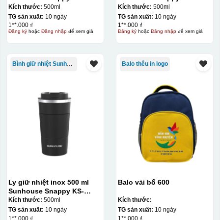
TU500S
TU500S
Kích thước:
500ml
Kích thước:
500ml
TG sản xuất:
10 ngày
TG sản xuất:
10 ngày
1**.000 ₫
1**.000 ₫
Đăng ký
hoặc
Đăng nhập
để xem giá
Đăng ký
hoặc
Đăng nhập
để xem giá
Bình giữ nhiệt Sunhouse
Balo thêu in logo
Ly giữ nhiệt inox 500 ml
Balo vải bố 600
Sunhouse Snappy KS-
TU500S
Kích thước:
500ml
Kích thước:
TG sản xuất:
10 ngày
TG sản xuất:
10 ngày
1**.000 ₫
1**.000 ₫