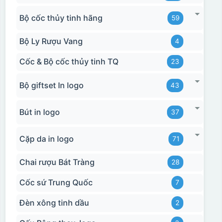
Bộ cốc thủy tinh hãng
59
Bộ Ly Rượu Vang
4
Cốc & Bộ cốc thủy tinh TQ
23
Bộ giftset In logo
43
Bút in logo
37
Cặp da in logo
71
Chai rượu Bát Tràng
28
Cốc sứ Trung Quốc
7
Đèn xông tinh dầu
2