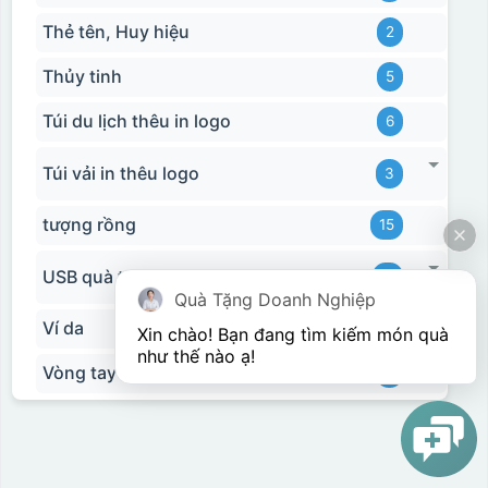
Thẻ tên, Huy hiệu
2
Thủy tinh
5
Túi du lịch thêu in logo
6
Túi vải in thêu logo
3
tượng rồng
15
USB quà tặng in logo
11
Quà Tặng Doanh Nghiệp
Ví da
2
Xin chào! Bạn đang tìm kiếm món quà 
như thế nào ạ! 
Vòng tay
3