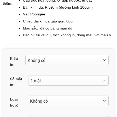
Cấu trúc hoạt động: Ô gấp ngược, tự đẩy
thêm:
Bán kính dù: R 59cm (đường kính 106cm)
Vải: Poongee
Chiều dài khi đã gấp gọn: 80cm
Màu sắc: đã có bảng màu dù
Bao bì: túi vải dù, trơn không in, đồng màu với màu ô.
Kiểu
in:
Số mặt
in:
Loại
hộp: