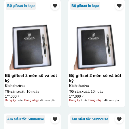
Bộ giftset In logo
Bộ giftset In logo
Chất liệu:
poongee
Bộ giftset 2 món sổ và bút
Bộ giftset 2 món sổ và bút
ký
ký
Kích thước:
Kích thước:
TG sản xuất:
10 ngày
TG sản xuất:
10 ngày
1**.000 ₫
1**.000 ₫
Đăng ký
hoặc
Đăng nhập
để xem giá
Đăng ký
hoặc
Đăng nhập
để xem giá
Ấm siêu tốc Sunhouse
Ấm siêu tốc Sunhouse