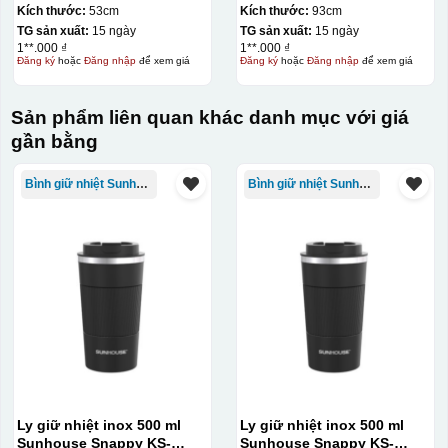
tráng keo đen R70cm KQ-
đen R70cm KQ-OD01
Kích thước:
53cm
Kích thước:
93cm
OD09
TG sản xuất:
15 ngày
TG sản xuất:
15 ngày
1**.000 ₫
1**.000 ₫
Đăng ký
hoặc
Đăng nhập
để xem giá
Đăng ký
hoặc
Đăng nhập
để xem giá
Sản phẩm liên quan khác danh mục với giá
gần bằng
Bình giữ nhiệt Sunhouse
Bình giữ nhiệt Sunhouse
Ly giữ nhiệt inox 500 ml
Ly giữ nhiệt inox 500 ml
Sunhouse Snappy KS-
Sunhouse Snappy KS-