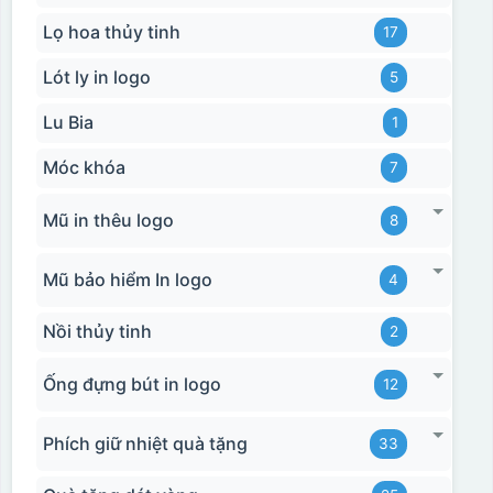
Lọ hoa thủy tinh
17
Lót ly in logo
5
Lu Bia
1
Móc khóa
7
Mũ in thêu logo
8
Mũ bảo hiểm In logo
4
Nồi thủy tinh
2
Ống đựng bút in logo
12
Phích giữ nhiệt quà tặng
33