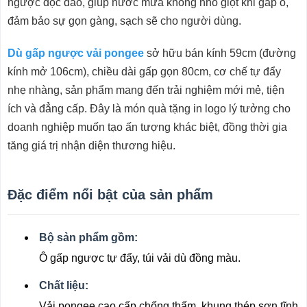
ngược độc đáo, giúp nước mưa không nhỏ giọt khi gấp ô,
đảm bảo sự gọn gàng, sạch sẽ cho người dùng.
Dù gấp ngược vải pongee
sở hữu bán kính 59cm (đường
kính mở 106cm), chiều dài gấp gọn 80cm, cơ chế tự đẩy
nhẹ nhàng, sản phẩm mang đến trải nghiệm mới mẻ, tiện
ích và đẳng cấp. Đây là món quà tặng in logo lý tưởng cho
doanh nghiệp muốn tạo ấn tượng khác biệt, đồng thời gia
tăng giá trị nhận diện thương hiệu.
Đặc điểm nổi bật của sản phẩm
Bộ sản phẩm gồm:
Ô gấp ngược tự đẩy, túi vải dù đồng màu.
Chất liệu:
Vải pongee cao cấp chống thấm, khung thép sơn tĩnh