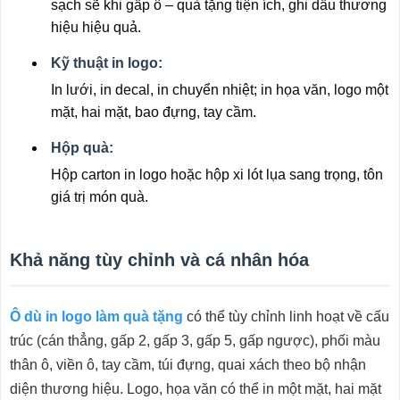
sạch sẽ khi gấp ô – quà tặng tiện ích, ghi dấu thương
hiệu hiệu quả.
Kỹ thuật in logo:
In lưới, in decal, in chuyển nhiệt; in họa văn, logo một
mặt, hai mặt, bao đựng, tay cầm.
Hộp quà:
Hộp carton in logo hoặc hộp xi lót lụa sang trọng, tôn
giá trị món quà.
Khả năng tùy chỉnh và cá nhân hóa
Ô dù in logo làm quà tặng
có thể tùy chỉnh linh hoạt về cấu
trúc (cán thẳng, gấp 2, gấp 3, gấp 5, gấp ngược), phối màu
thân ô, viền ô, tay cầm, túi đựng, quai xách theo bộ nhận
diện thương hiệu. Logo, họa văn có thể in một mặt, hai mặt