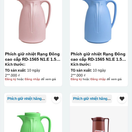
thành khuôn. Mực in được đẩy qua các lỗ nhỏ trên lưới
bằng một thanh gạt (squeegee) để in lên bề mặt sản
phẩm như ly, cốc, bút, móc khóa hay các vật phẩm quà
tặng khác. Kỹ thuật này cho phép in được nhiều màu sắc
khác nhau, độ bền cao, có thể in trên nhiều chất liệu và
phù hợp cho sản xuất số lượng lớn, tuy nhiên đòi hỏi
quy trình chuẩn bị kỹ lưỡng và chi phí setup ban đầu
Phích giữ nhiệt Rạng Đông
Phích giữ nhiệt Rạng Đông
tương đối cao.
cao cấp RD-1565 N1.E 1.5L
cao cấp RD-1565 N1.E 1.5L
màu hồng
màu xanh dương
Kích thước:
Kích thước:
Chất liệu:
TG sản xuất:
10 ngày
TG sản xuất:
10 ngày
2**.000 ₫
2**.000 ₫
Đăng ký
hoặc
Đăng nhập
để xem giá
Đăng ký
hoặc
Đăng nhập
để xem giá
Nhựa
Thủy tinh
Phích giữ nhiệt hãng Rạng Đông
Phích giữ nhiệt hãng Rạng Đông