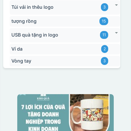
Túi vải in thêu logo
3
tượng rồng
15
USB quà tặng in logo
11
Ví da
2
Vòng tay
3