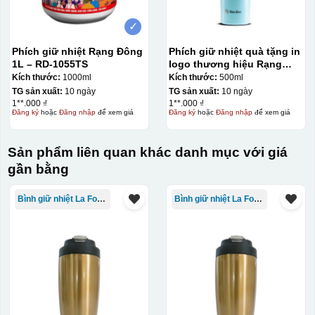
✓
Phích giữ nhiệt Rạng Đông
Phích giữ nhiệt quà tặng in
1L – RD-1055TS
logo thương hiệu Rạng
Đông 500ml KQ-PGN02
Kích thước:
1000ml
Kích thước:
500ml
TG sản xuất:
10 ngày
TG sản xuất:
10 ngày
1**.000 ₫
1**.000 ₫
Đăng ký
hoặc
Đăng nhập
để xem giá
Đăng ký
hoặc
Đăng nhập
để xem giá
Sản phẩm liên quan khác danh mục với giá
gần bằng
Bình giữ nhiệt La Fonte
Bình giữ nhiệt La Fonte