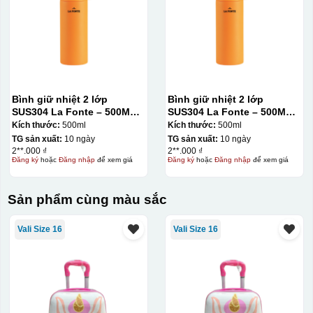
Bình giữ nhiệt 2 lớp
Bình giữ nhiệt 2 lớp
SUS304 La Fonte – 500ML –
SUS304 La Fonte – 500ML –
012737
012737
Kích thước:
500ml
Kích thước:
500ml
TG sản xuất:
10 ngày
TG sản xuất:
10 ngày
2**.000 ₫
2**.000 ₫
Đăng ký
hoặc
Đăng nhập
để xem giá
Đăng ký
hoặc
Đăng nhập
để xem giá
Sản phẩm cùng màu sắc
Vali Size 16
Vali Size 16