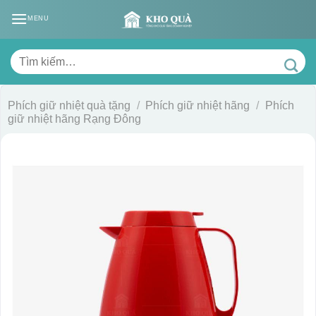
Skip
MENU
to
content
Tìm
kiếm:
Phích giữ nhiệt quà tặng
/
Phích giữ nhiệt hãng
/
Phích
giữ nhiệt hãng Rạng Đông