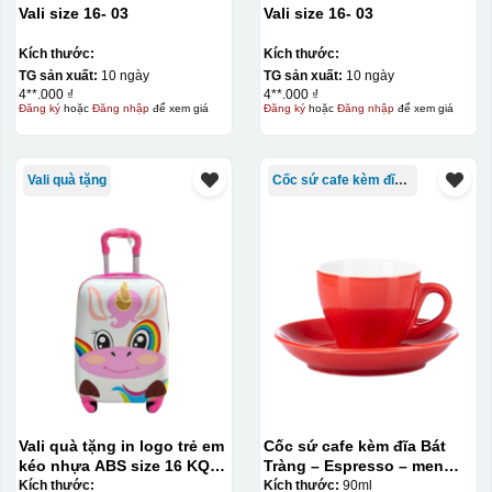
Vali size 16- 03
Vali size 16- 03
Kích thước:
Kích thước:
TG sản xuất:
10 ngày
TG sản xuất:
10 ngày
4**.000 ₫
4**.000 ₫
Đăng ký
hoặc
Đăng nhập
để xem giá
Đăng ký
hoặc
Đăng nhập
để xem giá
Vali quà tặng
Cốc sứ cafe kèm đĩa Bát Tràng
Vali quà tặng in logo trẻ em
Cốc sứ cafe kèm đĩa Bát
kéo nhựa ABS size 16 KQ-
Tràng – Espresso – men
VL13
màu – 90ml
Kích thước:
Kích thước:
90ml