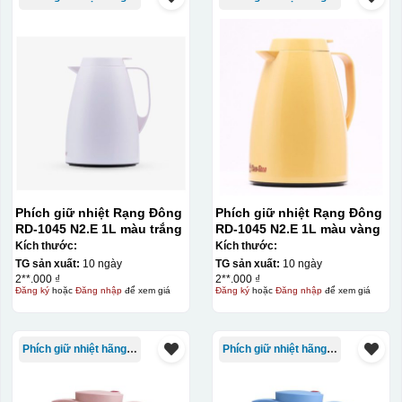
Phích giữ nhiệt Rạng Đông
Phích giữ nhiệt Rạng Đông
RD-1045 N2.E 1L màu trắng
RD-1045 N2.E 1L màu vàng
Kích thước:
Kích thước:
TG sản xuất:
10 ngày
TG sản xuất:
10 ngày
2**.000 ₫
2**.000 ₫
Đăng ký
hoặc
Đăng nhập
để xem giá
Đăng ký
hoặc
Đăng nhập
để xem giá
Kiểu in:
In lưới
In lưới (silk screen printing) trong ngành quà tặng là kỹ
Phích giữ nhiệt hãng Rạng Đông
Phích giữ nhiệt hãng Rạng Đông
thuật in ấn sử dụng một tấm lưới được phủ hóa chất cảm
quang, trong đó hình ảnh cần in được phơi sáng tạo