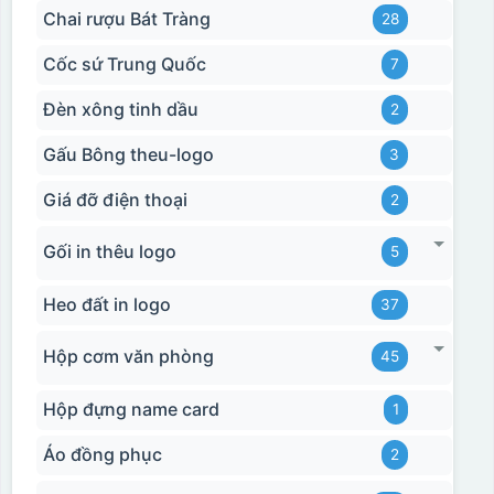
Chai rượu Bát Tràng
28
Cốc sứ Trung Quốc
7
Đèn xông tinh dầu
2
Gấu Bông theu-logo
3
Giá đỡ điện thoại
2
Gối in thêu logo
5
Heo đất in logo
37
Hộp cơm văn phòng
45
Hộp đựng name card
1
Áo đồng phục
2