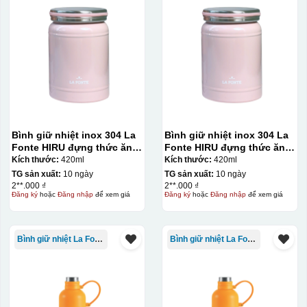
Bình giữ nhiệt inox 304 La
Bình giữ nhiệt inox 304 La
Fonte HIRU đựng thức ăn
Fonte HIRU đựng thức ăn
420 ml – 012348
420 ml – 012348
Kích thước:
420ml
Kích thước:
420ml
TG sản xuất:
10 ngày
TG sản xuất:
10 ngày
2**.000 ₫
2**.000 ₫
Đăng ký
hoặc
Đăng nhập
để xem giá
Đăng ký
hoặc
Đăng nhập
để xem giá
Bình giữ nhiệt La Fonte
Bình giữ nhiệt La Fonte