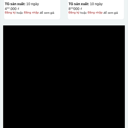
TG sản xuất:
10 ngày
TG sản xuất:
10 ngày
4**.000 ₫
8**000 ₫
Đăng ký
hoặc
Đăng nhập
để xem giá
Đăng ký
hoặc
Đăng nhập
để xem giá