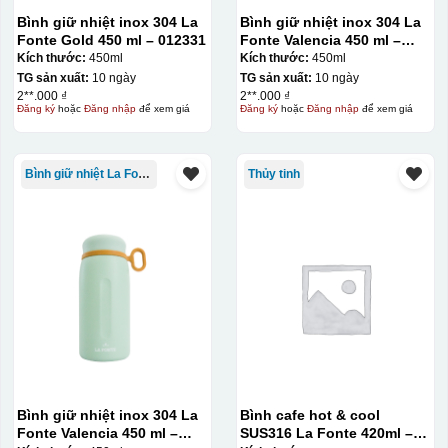
Bình giữ nhiệt inox 304 La
Bình giữ nhiệt inox 304 La
Fonte Gold 450 ml – 012331
Fonte Valencia 450 ml –
012355
Kích thước:
450ml
Kích thước:
450ml
TG sản xuất:
10 ngày
TG sản xuất:
10 ngày
2**.000 ₫
2**.000 ₫
Đăng ký
hoặc
Đăng nhập
để xem giá
Đăng ký
hoặc
Đăng nhập
để xem giá
Bình giữ nhiệt La Fonte
Thủy tinh
Bình giữ nhiệt inox 304 La
Bình cafe hot & cool
Fonte Valencia 450 ml –
SUS316 La Fonte 420ml –