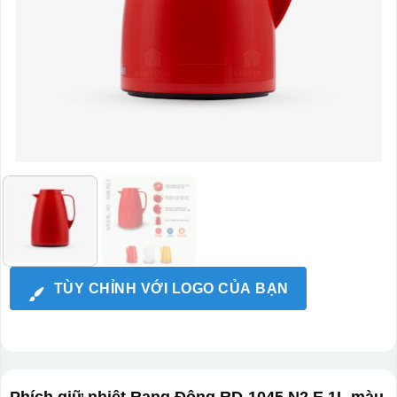
TÙY CHỈNH VỚI LOGO CỦA BẠN
Phích giữ nhiệt Rạng Đông RD-1045 N2.E 1L màu