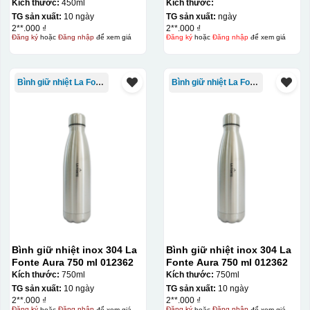
012355
012775
Kích thước:
450ml
Kích thước:
TG sản xuất:
10 ngày
TG sản xuất:
ngày
2**.000 ₫
2**.000 ₫
Đăng ký
hoặc
Đăng nhập
để xem giá
Đăng ký
hoặc
Đăng nhập
để xem giá
Bình giữ nhiệt La Fonte
Bình giữ nhiệt La Fonte
Bình giữ nhiệt inox 304 La
Bình giữ nhiệt inox 304 La
Fonte Aura 750 ml 012362
Fonte Aura 750 ml 012362
Kích thước:
750ml
Kích thước:
750ml
TG sản xuất:
10 ngày
TG sản xuất:
10 ngày
2**.000 ₫
2**.000 ₫
Đăng ký
hoặc
Đăng nhập
để xem giá
Đăng ký
hoặc
Đăng nhập
để xem giá