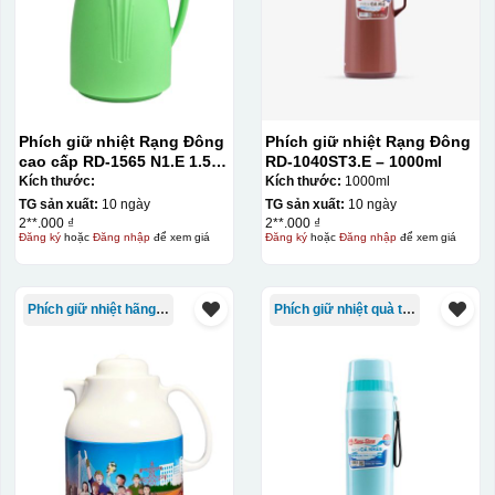
Phích giữ nhiệt Rạng Đông
Phích giữ nhiệt Rạng Đông
cao cấp RD-1565 N1.E 1.5L
RD-1040ST3.E – 1000ml
màu xanh lá
Kích thước:
Kích thước:
1000ml
TG sản xuất:
10 ngày
TG sản xuất:
10 ngày
2**.000 ₫
2**.000 ₫
Đăng ký
hoặc
Đăng nhập
để xem giá
Đăng ký
hoặc
Đăng nhập
để xem giá
Phích giữ nhiệt hãng Rạng Đông
Phích giữ nhiệt quà tặng