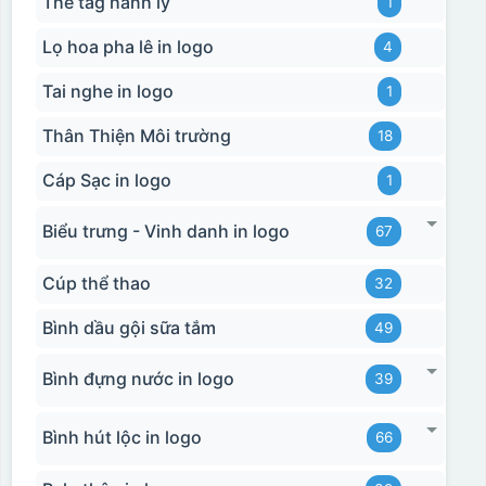
Thẻ tag hành lý
1
Lọ hoa pha lê in logo
4
Tai nghe in logo
1
Thân Thiện Môi trường
18
Cáp Sạc in logo
1
Biểu trưng - Vinh danh in logo
67
Cúp thể thao
32
Bình dầu gội sữa tắm
49
Bình đựng nước in logo
39
Bình hút lộc in logo
66