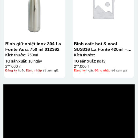
Bình giữ nhiệt inox 304 La
Bình cafe hot & cool
Fonte Aura 750 ml 012362
SUS316 La Fonte 420ml –
012775
Kích thước:
750ml
Kích thước:
TG sản xuất:
10 ngày
TG sản xuất:
ngày
2**.000 ₫
2**.000 ₫
Đăng ký
hoặc
Đăng nhập
để xem giá
Đăng ký
hoặc
Đăng nhập
để xem giá