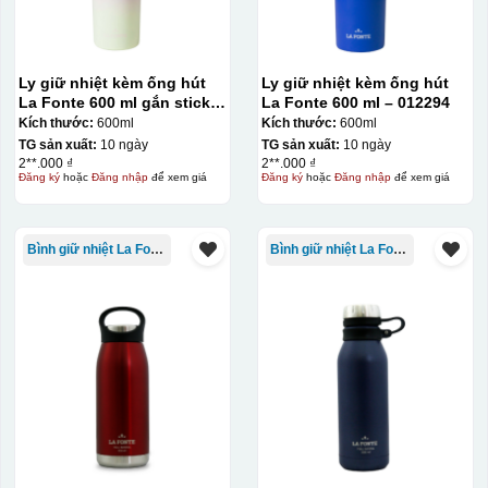
Ly giữ nhiệt kèm ống hút
Ly giữ nhiệt kèm ống hút
La Fonte 600 ml gắn sticker
La Fonte 600 ml – 012294
– 012294
Kích thước:
600ml
Kích thước:
600ml
TG sản xuất:
10 ngày
TG sản xuất:
10 ngày
2**.000 ₫
2**.000 ₫
Đăng ký
hoặc
Đăng nhập
để xem giá
Đăng ký
hoặc
Đăng nhập
để xem giá
Bình giữ nhiệt La Fonte
Bình giữ nhiệt La Fonte