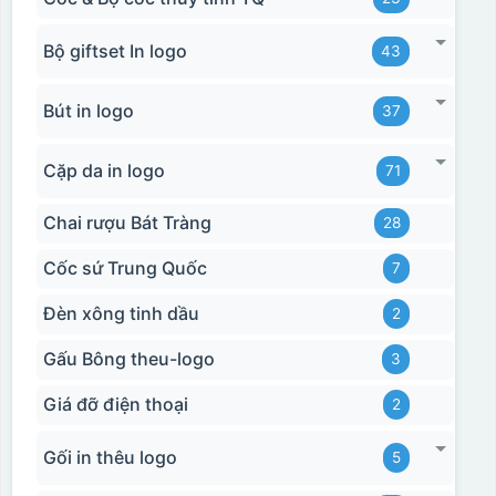
Bộ giftset In logo
43
Bút in logo
37
Cặp da in logo
71
Chai rượu Bát Tràng
28
Cốc sứ Trung Quốc
7
Đèn xông tinh dầu
2
Gấu Bông theu-logo
3
Giá đỡ điện thoại
2
Gối in thêu logo
5