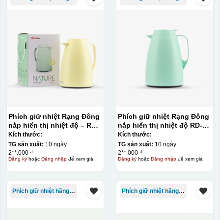
Phích giữ nhiệt Rạng Đông
Phích giữ nhiệt Rạng Đông
nắp hiển thị nhiệt độ – RD-
nắp hiển thị nhiệt độ RD-
1045 N3.E 1L màu vàng
1045 N3.E 1L màu xanh lá
Kích thước:
Kích thước:
TG sản xuất:
10 ngày
TG sản xuất:
10 ngày
2**.000 ₫
2**.000 ₫
Đăng ký
hoặc
Đăng nhập
để xem giá
Đăng ký
hoặc
Đăng nhập
để xem giá
Phích giữ nhiệt hãng Rạng Đông
Phích giữ nhiệt hãng Rạng Đông