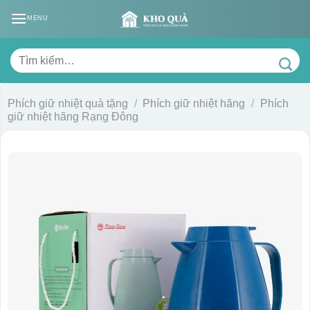
Skip
MENU
to
content
Tìm
kiếm:
Phích giữ nhiệt quà tặng
/
Phích giữ nhiệt hãng
/
Phích
giữ nhiệt hãng Rạng Đông