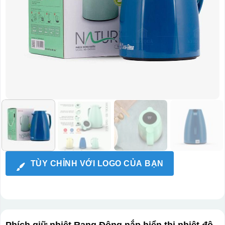
TÙY CHỈNH VỚI LOGO CỦA BẠN
Phích giữ nhiệt Rạng Đông nắp hiển thị nhiệt độ