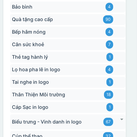
Bảo bình
4
Quà tặng cao cấp
90
Bếp hâm nóng
4
Cân sức khoẻ
7
Thẻ tag hành lý
1
Lọ hoa pha lê in logo
4
Tai nghe in logo
1
Thân Thiện Môi trường
18
Cáp Sạc in logo
1
Biểu trưng - Vinh danh in logo
67
Cúp thể thao
32