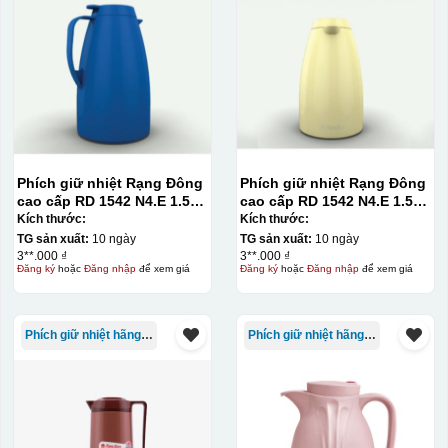
Phích giữ nhiệt Rạng Đông
Phích giữ nhiệt Rạng Đông
cao cấp RD 1542 N4.E 1.5L
cao cấp RD 1542 N4.E 1.5L
màu xanh dương
– màu vàng
Kích thước:
Kích thước:
TG sản xuất:
10 ngày
TG sản xuất:
10 ngày
3**.000 ₫
3**.000 ₫
Đăng ký
hoặc
Đăng nhập
để xem giá
Đăng ký
hoặc
Đăng nhập
để xem giá
Phích giữ nhiệt hãng Rạng Đông
Phích giữ nhiệt hãng Rạng Đông