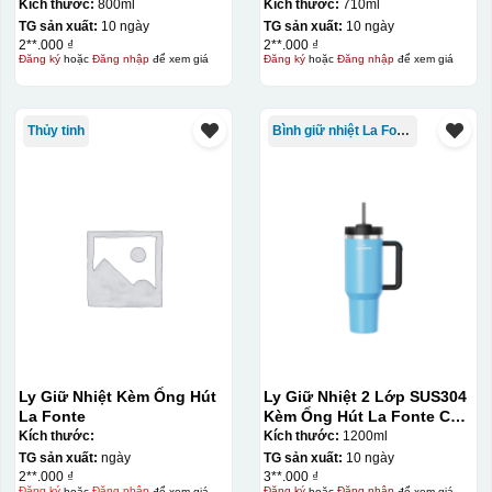
012720
Kích thước:
800ml
Kích thước:
710ml
TG sản xuất:
10 ngày
TG sản xuất:
10 ngày
2**.000 ₫
2**.000 ₫
Đăng ký
hoặc
Đăng nhập
để xem giá
Đăng ký
hoặc
Đăng nhập
để xem giá
Thủy tinh
Bình giữ nhiệt La Fonte
Ly Giữ Nhiệt Kèm Ống Hút
Ly Giữ Nhiệt 2 Lớp SUS304
La Fonte
Kèm Ống Hút La Fonte Có
Tay Cầm 1200ml
Kích thước:
Kích thước:
1200ml
TG sản xuất:
ngày
TG sản xuất:
10 ngày
2**.000 ₫
3**.000 ₫
Đăng ký
hoặc
Đăng nhập
để xem giá
Đăng ký
hoặc
Đăng nhập
để xem giá