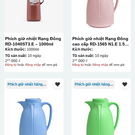
Phích giữ nhiệt Rạng Đông
Phích giữ nhiệt Rạng Đông
RD-1040ST3.E – 1000ml
cao cấp RD-1565 N1.E 1.5L
màu hồng
Kích thước:
1000ml
Kích thước:
TG sản xuất:
10 ngày
TG sản xuất:
10 ngày
2**.000 ₫
2**.000 ₫
Đăng ký
hoặc
Đăng nhập
để xem giá
Đăng ký
hoặc
Đăng nhập
để xem giá
Phích giữ nhiệt hãng Rạng Đông
Phích giữ nhiệt hãng Rạng Đông
Kiểu in:
In lưới
In lưới (silk screen printing) trong ngành quà tặng là kỹ
thuật in ấn sử dụng một tấm lưới được phủ hóa chất cảm
quang, trong đó hình ảnh cần in được phơi sáng tạo
thành khuôn. Mực in được đẩy qua các lỗ nhỏ trên lưới
bằng một thanh gạt (squeegee) để in lên bề mặt sản