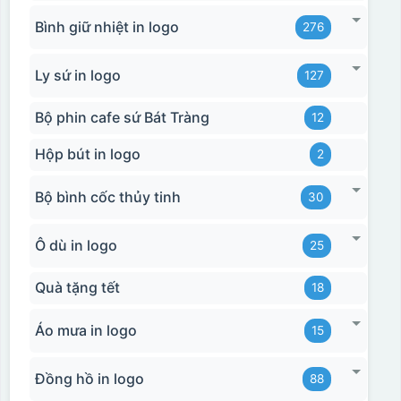
Bình giữ nhiệt in logo
276
Ly sứ in logo
127
Bộ phin cafe sứ Bát Tràng
12
Hộp bút in logo
2
Bộ bình cốc thủy tinh
30
Ô dù in logo
25
Quà tặng tết
18
Áo mưa in logo
15
Đồng hồ in logo
88