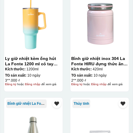
Ly giữ nhiệt kèm ống hút
Bình giữ nhiệt inox 304 La
La Fonte 1200 ml có tay
Fonte HIRU đựng thức ăn
cầm – 012317
420 ml – 012348
Kích thước:
1200ml
Kích thước:
420ml
TG sản xuất:
10 ngày
TG sản xuất:
10 ngày
3**.000 ₫
2**.000 ₫
Đăng ký
hoặc
Đăng nhập
để xem giá
Đăng ký
hoặc
Đăng nhập
để xem giá
Bình giữ nhiệt La Fonte
Thủy tinh