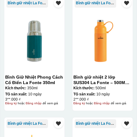
Bình giữ nhiệt La Fonte
Bình giữ nhiệt La Fonte
Bình Giữ Nhiệt Phong Cách
Bình giữ nhiệt 2 lớp
Cổ Điển La Fonte 350ml
SUS304 La Fonte – 500ML –
012737
Kích thước:
350ml
Kích thước:
500ml
TG sản xuất:
10 ngày
TG sản xuất:
10 ngày
3**.000 ₫
2**.000 ₫
Đăng ký
hoặc
Đăng nhập
để xem giá
Đăng ký
hoặc
Đăng nhập
để xem giá
Bình giữ nhiệt La Fonte
Bình giữ nhiệt La Fonte