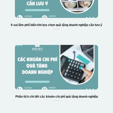
6 sai lầm phổ biến khi lựa chọn quà tặng doanh nghiệp cần lưu ý
Phân tích chi tiết các khoản chi phí quà tặng doanh nghiệp