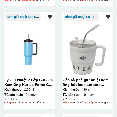
Bình giữ nhiệt La Fonte
Bình giữ nhiệt La Fonte
Ly Giữ Nhiệt 2 Lớp SUS304
Cốc cà phê giữ nhiệt kèm
Kèm Ống Hút La Fonte Có
ống hút inox Lafonte
Tay Cầm 1200ml
480ML – 012782
Kích thước:
1200ml
Kích thước:
480ml
TG sản xuất:
10 ngày
TG sản xuất:
10 ngày
3**.000 ₫
2**.000 ₫
Đăng ký
hoặc
Đăng nhập
để xem giá
Đăng ký
hoặc
Đăng nhập
để xem giá