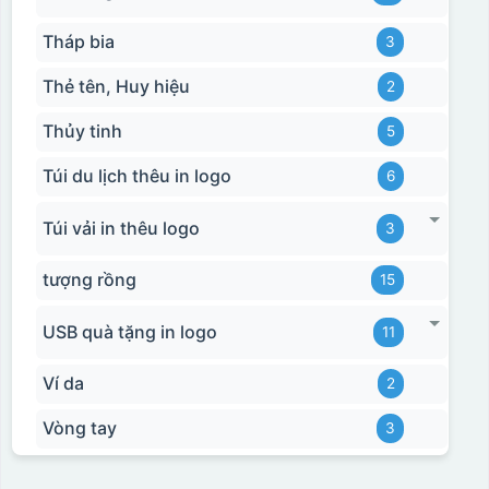
Tháp bia
3
Thẻ tên, Huy hiệu
2
Thủy tinh
5
Túi du lịch thêu in logo
6
Túi vải in thêu logo
3
tượng rồng
15
USB quà tặng in logo
11
Ví da
2
Vòng tay
3