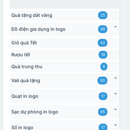
Quà tặng dát vàng
25
Đồ điện gia dụng in logo
99
Giỏ quà Tết
42
Rượu tết
18
Quà trung thu
6
Vali quà tặng
30
Quạt in logo
17
Sạc dự phòng in logo
65
Sổ in logo
17