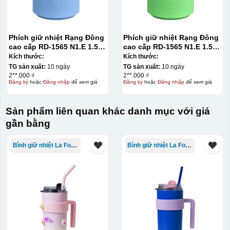
phẩm như ly, cốc, bút, móc khóa hay các vật phẩm quà
tặng khác. Kỹ thuật này cho phép in được nhiều màu sắc
Phích giữ nhiệt Rạng Đông
Phích giữ nhiệt Rạng Đông
khác nhau, độ bền cao, có thể in trên nhiều chất liệu và
cao cấp RD-1565 N1.E 1.5L
cao cấp RD-1565 N1.E 1.5L
phù hợp cho sản xuất số lượng lớn, tuy nhiên đòi hỏi
màu xanh dương
màu xanh lá
Kích thước:
Kích thước:
quy trình chuẩn bị kỹ lưỡng và chi phí setup ban đầu
TG sản xuất:
10 ngày
TG sản xuất:
10 ngày
2**.000 ₫
2**.000 ₫
tương đối cao.
Đăng ký
hoặc
Đăng nhập
để xem giá
Đăng ký
hoặc
Đăng nhập
để xem giá
Chất liệu:
Sản phẩm liên quan khác danh mục với giá
Nhựa
gần bằng
Thủy tinh
Bình giữ nhiệt La Fonte
Bình giữ nhiệt La Fonte