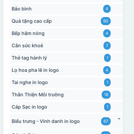
Bảo bình
4
Quà tặng cao cấp
90
Bếp hâm nóng
4
Cân sức khoẻ
7
Thẻ tag hành lý
1
Lọ hoa pha lê in logo
4
Tai nghe in logo
1
Thân Thiện Môi trường
18
Cáp Sạc in logo
1
Biểu trưng - Vinh danh in logo
67