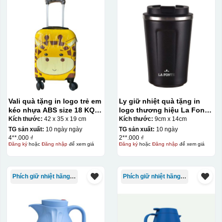
Vali quà tặng in logo trẻ em
Ly giữ nhiệt quà tặng in
kéo nhựa ABS size 18 KQ-
logo thương hiệu La Fonte
VL19
380ml KQ-LGN15
Kích thước:
42 x 35 x 19 cm
Kích thước:
9cm x 14cm
TG sản xuất:
10 ngày ngày
TG sản xuất:
10 ngày
4**.000 ₫
2**.000 ₫
Đăng ký
hoặc
Đăng nhập
để xem giá
Đăng ký
hoặc
Đăng nhập
để xem giá
Phích giữ nhiệt hãng Rạng Đông
Phích giữ nhiệt hãng Rạng Đông