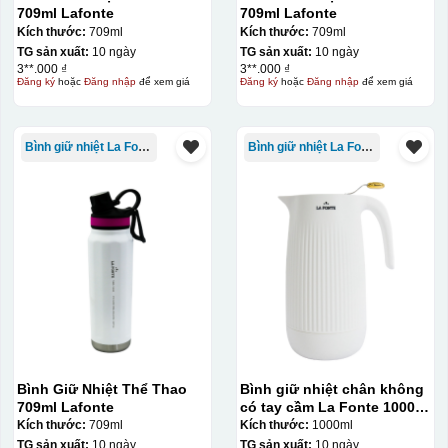
709ml Lafonte
709ml Lafonte
Kích thước:
709ml
Kích thước:
709ml
TG sản xuất:
10 ngày
TG sản xuất:
10 ngày
3**.000 ₫
3**.000 ₫
Đăng ký
hoặc
Đăng nhập
để xem giá
Đăng ký
hoặc
Đăng nhập
để xem giá
Bình giữ nhiệt La Fonte
Bình giữ nhiệt La Fonte
Bình Giữ Nhiệt Thể Thao
Bình giữ nhiệt chân không
709ml Lafonte
có tay cầm La Fonte 1000ml
– 011655
Kích thước:
709ml
Kích thước:
1000ml
TG sản xuất:
10 ngày
TG sản xuất:
10 ngày