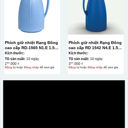
Phích giữ nhiệt Rạng Đông
Phích giữ nhiệt Rạng Đông
cao cấp RD-1565 N1.E 1.5L
cao cấp RD 1542 N4.E 1.5L
màu xanh dương
màu xanh dương
Kích thước:
Kích thước:
TG sản xuất:
10 ngày
TG sản xuất:
10 ngày
2**.000 ₫
3**.000 ₫
Đăng ký
hoặc
Đăng nhập
để xem giá
Đăng ký
hoặc
Đăng nhập
để xem giá