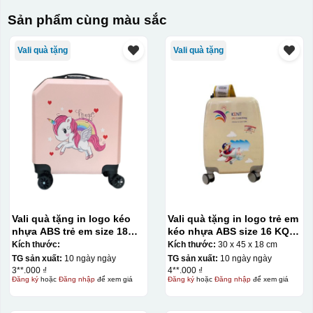
Sản phẩm cùng màu sắc
Vali quà tặng
Vali quà tặng
Vali quà tặng in logo kéo
Vali quà tặng in logo trẻ em
nhựa ABS trẻ em size 18
kéo nhựa ABS size 16 KQ-
KQ-VL16
VL20
Kích thước:
Kích thước:
30 x 45 x 18 cm
TG sản xuất:
10 ngày ngày
TG sản xuất:
10 ngày ngày
3**.000 ₫
4**.000 ₫
Đăng ký
hoặc
Đăng nhập
để xem giá
Đăng ký
hoặc
Đăng nhập
để xem giá