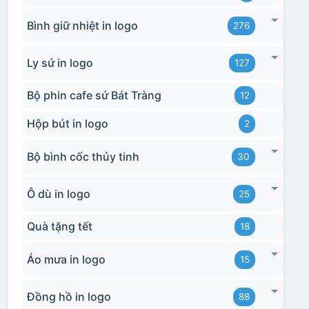
Bình giữ nhiệt in logo
276
Ly sứ in logo
127
Bộ phin cafe sứ Bát Tràng
12
Hộp bút in logo
2
Bộ bình cốc thủy tinh
30
Ô dù in logo
25
Quà tặng tết
18
Áo mưa in logo
15
Đồng hồ in logo
88