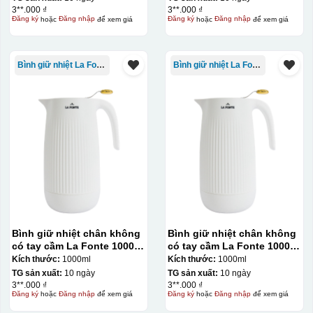
3**.000 ₫
3**.000 ₫
Đăng ký
hoặc
Đăng nhập
để xem giá
Đăng ký
hoặc
Đăng nhập
để xem giá
Bình giữ nhiệt La Fonte
Bình giữ nhiệt La Fonte
Bình giữ nhiệt chân không
Bình giữ nhiệt chân không
có tay cầm La Fonte 1000ml
có tay cầm La Fonte 1000ml
– 011655
– 011655
Kích thước:
1000ml
Kích thước:
1000ml
TG sản xuất:
10 ngày
TG sản xuất:
10 ngày
3**.000 ₫
3**.000 ₫
Đăng ký
hoặc
Đăng nhập
để xem giá
Đăng ký
hoặc
Đăng nhập
để xem giá