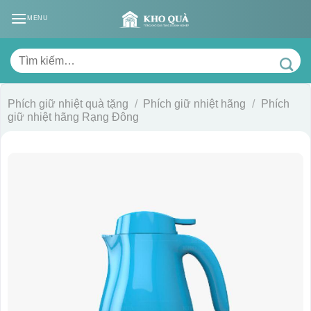
Skip
MENU
to
content
Tìm
kiếm:
Phích giữ nhiệt quà tặng
/
Phích giữ nhiệt hãng
/
Phích
giữ nhiệt hãng Rạng Đông