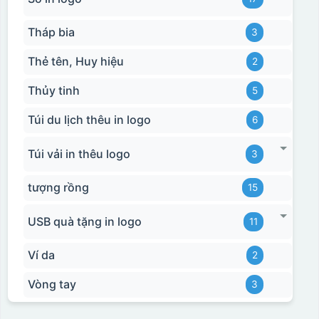
Tháp bia
3
Thẻ tên, Huy hiệu
2
Thủy tinh
5
Túi du lịch thêu in logo
6
Túi vải in thêu logo
3
tượng rồng
15
USB quà tặng in logo
11
Ví da
2
Vòng tay
3