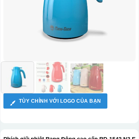
TÙY CHỈNH VỚI LOGO CỦA BẠN
Phích giữ nhiệt Rạng Đông cao cấp RD-1542 N3.E