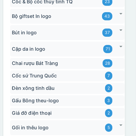
Cốc & Bộ cốc thủy tinh TQ
23
Bộ giftset In logo
43
Bút in logo
37
Cặp da in logo
71
Chai rượu Bát Tràng
28
Cốc sứ Trung Quốc
7
Đèn xông tinh dầu
2
Gấu Bông theu-logo
3
Giá đỡ điện thoại
2
Gối in thêu logo
5