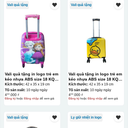
Vali quà tặng
Vali quà tặng
Vali quà tặng in logo trẻ em
Vali quà tặng in logo trẻ em
kéo nhựa ABS size 18 KQ-
kéo nhựa ABS size 18 KQ-
VL15
VL23
Kích thước:
42 x 35 x 19 cm
Kích thước:
42 x 35 x 19 cm
TG sản xuất:
10 ngày ngày
TG sản xuất:
10 ngày ngày
4**.000 ₫
4**.000 ₫
Đăng ký
hoặc
Đăng nhập
để xem giá
Đăng ký
hoặc
Đăng nhập
để xem giá
Vali quà tặng
Ly giữ nhiệt in logo