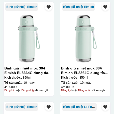
Bình giữ nhiệt Elmich
Bình giữ nhiệt Elmich
Bình giữ nhiệt inox 304
Bình giữ nhiệt inox 304
Elmich EL8364G dung tích
Elmich EL8364G dung tích
850ml
850ml
Kích thước:
850ml
Kích thước:
850ml
TG sản xuất:
10 ngày
TG sản xuất:
10 ngày
Kiểu in:
4**.000 ₫
4**.000 ₫
Đăng ký
hoặc
Đăng nhập
để xem giá
Đăng ký
hoặc
Đăng nhập
để xem giá
In lưới
In lưới (silk screen printing) trong ngành quà tặng là kỹ
Bình giữ nhiệt Elmich
Bình giữ nhiệt La Fonte
thuật in ấn sử dụng một tấm lưới được phủ hóa chất cảm
quang, trong đó hình ảnh cần in được phơi sáng tạo