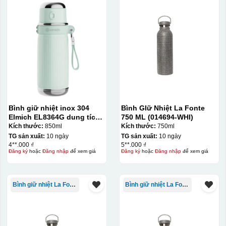
thành khuôn. Mực in được đẩy qua các lỗ nhỏ trên lưới
bằng một thanh gạt (squeegee) để in lên bề mặt sản
phẩm như ly, cốc, bút, móc khóa hay các vật phẩm quà
tặng khác. Kỹ thuật này cho phép in được nhiều màu sắc
khác nhau, độ bền cao, có thể in trên nhiều chất liệu và
phù hợp cho sản xuất số lượng lớn, tuy nhiên đòi hỏi
quy trình chuẩn bị kỹ lưỡng và chi phí setup ban đầu
tương đối cao.
Bình giữ nhiệt inox 304
Bình GIữ Nhiệt La Fonte
Elmich EL8364G dung tích
750 ML (014694-WHI)
Chất liệu:
850ml
Kích thước:
850ml
Kích thước:
750ml
TG sản xuất:
10 ngày
TG sản xuất:
10 ngày
Nhựa
4**.000 ₫
5**.000 ₫
Đăng ký
hoặc
Đăng nhập
để xem giá
Đăng ký
hoặc
Đăng nhập
để xem giá
Thủy tinh
Bình giữ nhiệt La Fonte
Bình giữ nhiệt La Fonte