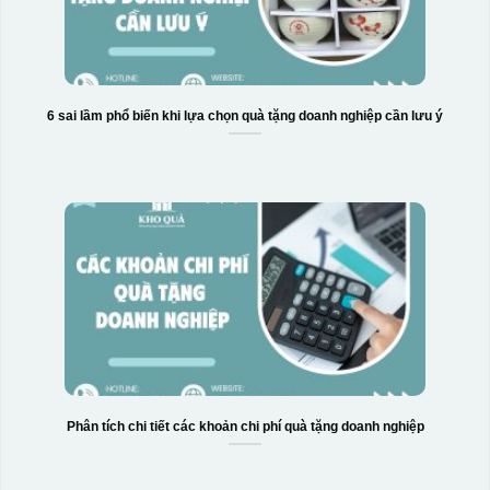
6 sai lầm phổ biến khi lựa chọn quà tặng doanh nghiệp cần lưu ý
Phân tích chi tiết các khoản chi phí quà tặng doanh nghiệp