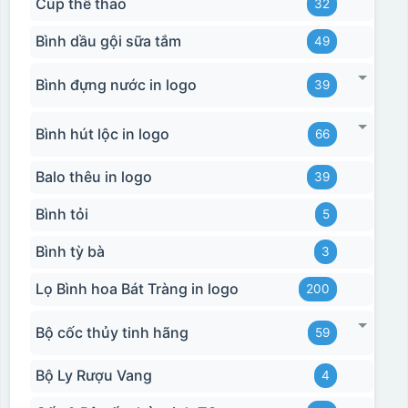
Cúp thể thao
32
Bình dầu gội sữa tắm
49
Bình đựng nước in logo
39
Bình hút lộc in logo
66
Balo thêu in logo
39
Bình tỏi
5
Bình tỳ bà
3
Lọ Bình hoa Bát Tràng in logo
200
Bộ cốc thủy tinh hãng
59
Bộ Ly Rượu Vang
4