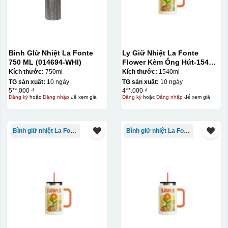
Bình GIữ Nhiệt La Fonte
Ly Giữ Nhiệt La Fonte
750 ML (014694-WHI)
Flower Kèm Ống Hút-1540
ml-014786
Kích thước:
750ml
Kích thước:
1540ml
TG sản xuất:
10 ngày
TG sản xuất:
10 ngày
5**.000 ₫
4**.000 ₫
Đăng ký
hoặc
Đăng nhập
để xem giá
Đăng ký
hoặc
Đăng nhập
để xem giá
Bình giữ nhiệt La Fonte
Bình giữ nhiệt La Fonte