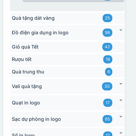
Quà tặng dát vàng
25
Đồ điện gia dụng in logo
99
Giỏ quà Tết
42
Rượu tết
18
Quà trung thu
6
Vali quà tặng
30
Quạt in logo
17
Sạc dự phòng in logo
65
Sổ in logo
17