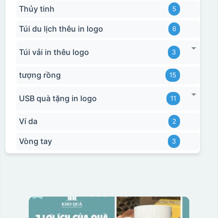
Thủy tinh
5
Túi du lịch thêu in logo
6
Túi vải in thêu logo
3
tượng rồng
15
USB quà tặng in logo
11
Ví da
2
Vòng tay
3