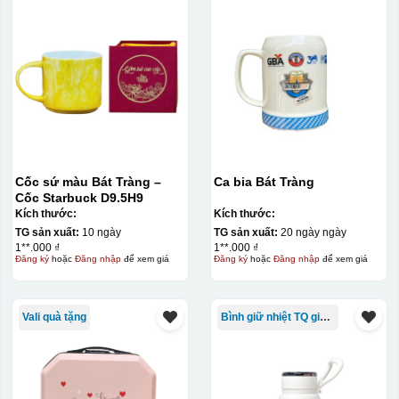
Cốc sứ màu Bát Tràng –
Ca bia Bát Tràng
Cốc Starbuck D9.5H9
Kích thước:
Kích thước:
TG sản xuất:
10 ngày
TG sản xuất:
20 ngày ngày
1**.000 ₫
1**.000 ₫
Đăng ký
hoặc
Đăng nhập
để xem giá
Đăng ký
hoặc
Đăng nhập
để xem giá
Vali quà tặng
Bình giữ nhiệt TQ giá rẻ