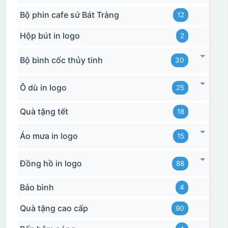
Bộ phin cafe sứ Bát Tràng
12
Hộp bút in logo
2
Bộ bình cốc thủy tinh
30
Ô dù in logo
25
Quà tặng tết
18
Áo mưa in logo
15
Đồng hồ in logo
88
Bảo bình
4
Quà tặng cao cấp
90