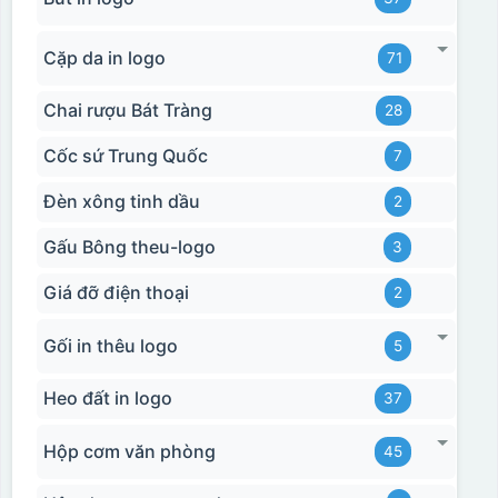
Cặp da in logo
71
Chai rượu Bát Tràng
28
Cốc sứ Trung Quốc
7
Đèn xông tinh dầu
2
Gấu Bông theu-logo
3
Giá đỡ điện thoại
2
Gối in thêu logo
5
Heo đất in logo
37
Hộp cơm văn phòng
45