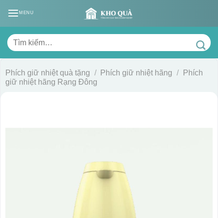
Skip
MENU
to
content
Tìm
kiếm:
Phích giữ nhiệt quà tặng
/
Phích giữ nhiệt hãng
/
Phích
giữ nhiệt hãng Rạng Đông