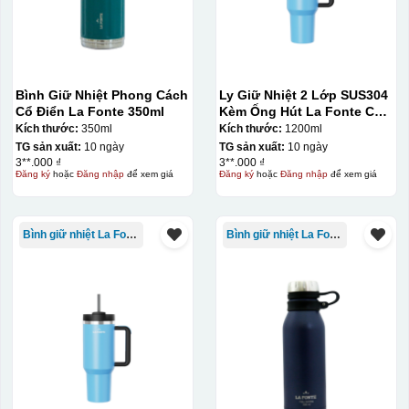
Bình Giữ Nhiệt Phong Cách
Ly Giữ Nhiệt 2 Lớp SUS304
Cổ Điển La Fonte 350ml
Kèm Ống Hút La Fonte Có
Tay Cầm 1200ml
Kích thước:
350ml
Kích thước:
1200ml
TG sản xuất:
10 ngày
TG sản xuất:
10 ngày
3**.000 ₫
3**.000 ₫
Đăng ký
hoặc
Đăng nhập
để xem giá
Đăng ký
hoặc
Đăng nhập
để xem giá
Bình giữ nhiệt La Fonte
Bình giữ nhiệt La Fonte