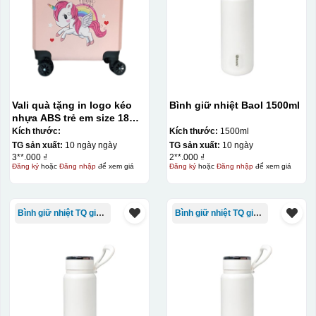
Vali quà tặng in logo kéo
Bình giữ nhiệt Baol 1500ml
nhựa ABS trẻ em size 18
KQ-VL16
Kích thước:
Kích thước:
1500ml
TG sản xuất:
10 ngày ngày
TG sản xuất:
10 ngày
3**.000 ₫
2**.000 ₫
Đăng ký
hoặc
Đăng nhập
để xem giá
Đăng ký
hoặc
Đăng nhập
để xem giá
Bình giữ nhiệt TQ giá rẻ
Bình giữ nhiệt TQ giá rẻ