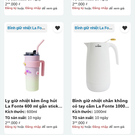
2**.000 ₫
2**.000 ₫
Đăng ký
hoặc
Đăng nhập
để xem giá
Đăng ký
hoặc
Đăng nhập
để xem giá
Bình giữ nhiệt La Fonte
Bình giữ nhiệt La Fonte
Ly giữ nhiệt kèm ống hút
Bình giữ nhiệt chân không
La Fonte 600 ml gắn sticker
có tay cầm La Fonte 1000ml
– 012294
– 011655
Kích thước:
600ml
Kích thước:
1000ml
TG sản xuất:
10 ngày
TG sản xuất:
10 ngày
2**.000 ₫
3**.000 ₫
Đăng ký
hoặc
Đăng nhập
để xem giá
Đăng ký
hoặc
Đăng nhập
để xem giá