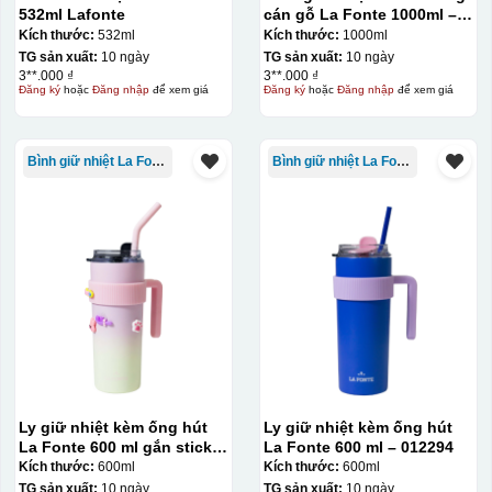
532ml Lafonte
cán gỗ La Fonte 1000ml –
011679
Kích thước:
532ml
Kích thước:
1000ml
TG sản xuất:
10 ngày
TG sản xuất:
10 ngày
3**.000 ₫
3**.000 ₫
Đăng ký
hoặc
Đăng nhập
để xem giá
Đăng ký
hoặc
Đăng nhập
để xem giá
Bình giữ nhiệt La Fonte
Bình giữ nhiệt La Fonte
Ly giữ nhiệt kèm ống hút
Ly giữ nhiệt kèm ống hút
La Fonte 600 ml gắn sticker
La Fonte 600 ml – 012294
– 012294
Kích thước:
600ml
Kích thước:
600ml
TG sản xuất:
10 ngày
TG sản xuất:
10 ngày