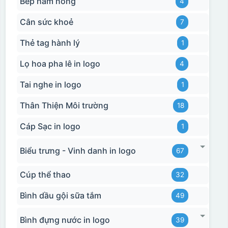
Bếp hâm nóng
4
Cân sức khoẻ
7
Thẻ tag hành lý
1
Lọ hoa pha lê in logo
4
Tai nghe in logo
1
Thân Thiện Môi trường
18
Cáp Sạc in logo
1
Biểu trưng - Vinh danh in logo
67
Cúp thể thao
32
Bình dầu gội sữa tắm
49
Bình đựng nước in logo
39