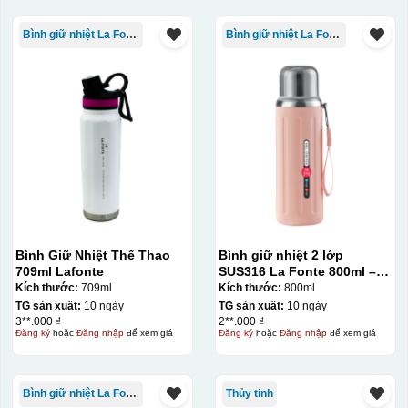
Bình giữ nhiệt La Fonte
Bình giữ nhiệt La Fonte
Bình Giữ Nhiệt Thể Thao
Bình giữ nhiệt 2 lớp
709ml Lafonte
SUS316 La Fonte 800ml –
012720
Kích thước:
709ml
Kích thước:
800ml
TG sản xuất:
10 ngày
TG sản xuất:
10 ngày
3**.000 ₫
2**.000 ₫
Đăng ký
hoặc
Đăng nhập
để xem giá
Đăng ký
hoặc
Đăng nhập
để xem giá
Bình giữ nhiệt La Fonte
Thủy tinh