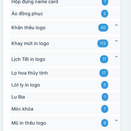
Hộp đựng name card
1
Áo đồng phục
2
Khăn thêu logo
40
Khay mứt in logo
113
Lịch Tết in logo
11
Lọ hoa thủy tinh
17
Lót ly in logo
5
Lu Bia
1
Móc khóa
7
Mũ in thêu logo
8