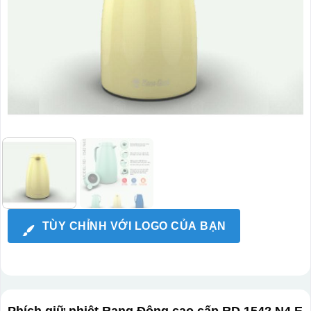
TÙY CHỈNH VỚI LOGO CỦA BẠN
Phích giữ nhiệt Rạng Đông cao cấp RD 1542 N4.E