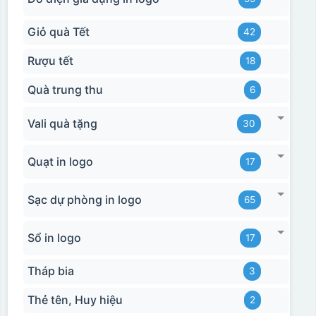
Giỏ quà Tết
42
Rượu tết
18
Quà trung thu
6
Vali quà tặng
30
Quạt in logo
17
Sạc dự phòng in logo
65
Sổ in logo
17
Tháp bia
3
Thẻ tên, Huy hiệu
2