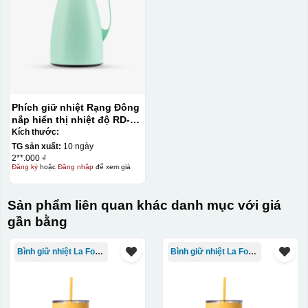
Phích giữ nhiệt Rạng Đông
nắp hiển thị nhiệt độ RD-
1045 N3.E 1L màu xanh lá
Kích thước:
TG sản xuất:
10 ngày
2**.000 ₫
Đăng ký
hoặc
Đăng nhập
để xem giá
Sản phẩm liên quan khác danh mục với giá
gần bằng
Bình giữ nhiệt La Fonte
Bình giữ nhiệt La Fonte