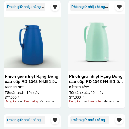
Phích giữ nhiệt hãng Rạng Đông
Phích giữ nhiệt hãng Rạng Đông
Phích giữ nhiệt Rạng Đông
Phích giữ nhiệt Rạng Đông
cao cấp RD 1542 N4.E 1.5L
cao cấp RD 1542 N4.E 1.5L
màu xanh dương
màu xanh lá
Kích thước:
Kích thước:
TG sản xuất:
10 ngày
TG sản xuất:
10 ngày
3**.000 ₫
3**.000 ₫
Đăng ký
hoặc
Đăng nhập
để xem giá
Đăng ký
hoặc
Đăng nhập
để xem giá
Kiểu in:
In lưới
In lưới (silk screen printing) trong ngành quà tặng là kỹ
Phích giữ nhiệt hãng Rạng Đông
Phích giữ nhiệt hãng Rạng Đông
thuật in ấn sử dụng một tấm lưới được phủ hóa chất cảm