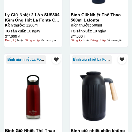
Ly Giữ Nhiệt 2 Lớp SUS304
Bình Giữ Nhiệt Thể Thao
Kèm Ống Hút La Fonte Có
500ml Lafonte
Tay Cầm 1200ml
Kích thước:
1200ml
Kích thước:
500ml
TG sản xuất:
10 ngày
TG sản xuất:
10 ngày
3**.000 ₫
3**.000 ₫
Đăng ký
hoặc
Đăng nhập
để xem giá
Đăng ký
hoặc
Đăng nhập
để xem giá
Bình giữ nhiệt La Fonte
Bình giữ nhiệt La Fonte
Bình Giữ Nhiệt Thể Thao
Bình giữ nhiệt chân không