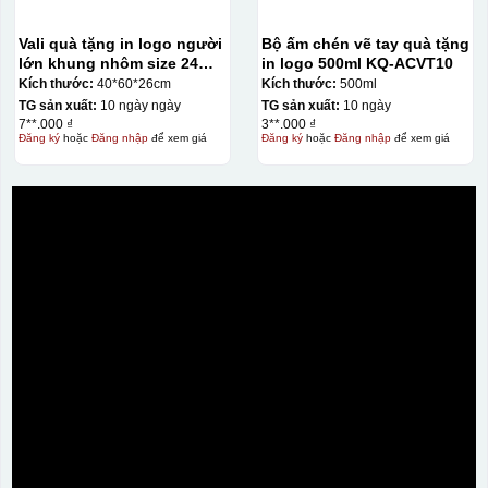
Vali quà tặng in logo người
Bộ ấm chén vẽ tay quà tặng
lớn khung nhôm size 24
in logo 500ml KQ-ACVT10
KQ-VL09
Kích thước:
40*60*26cm
Kích thước:
500ml
TG sản xuất:
10 ngày ngày
TG sản xuất:
10 ngày
7**.000 ₫
3**.000 ₫
Đăng ký
hoặc
Đăng nhập
để xem giá
Đăng ký
hoặc
Đăng nhập
để xem giá