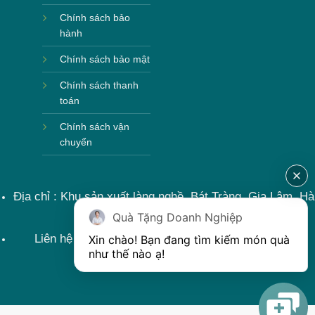
Chính sách bảo
hành
Chính sách bảo mật
Chính sách thanh
toán
Chính sách vận
chuyển
Địa chỉ : Khu sản xuất làng nghề, Bát Tràng, Gia Lâm, Hà
Nội, Việt Nam
Quà Tặng Doanh Nghiệp
Liên hệ : 0915599363 Email: lienhe@khoqua.vn
Xin chào! Bạn đang tìm kiếm món quà 
như thế nào ạ! 