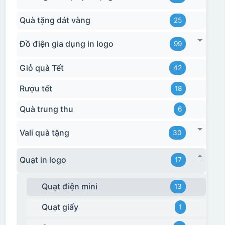
Quà tặng dát vàng
25
Đồ điện gia dụng in logo
99
Giỏ quà Tết
42
Rượu tết
18
Quà trung thu
6
Vali quà tặng
30
Quạt in logo
17
Quạt điện mini
13
Quạt giấy
1