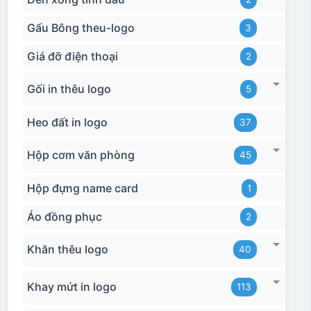
Gấu Bông theu-logo
3
Giá đỡ điện thoại
2
Gối in thêu logo
5
Heo đất in logo
37
Hộp cơm văn phòng
45
Hộp đựng name card
1
Áo đồng phục
2
Khăn thêu logo
40
Khay mứt in logo
113