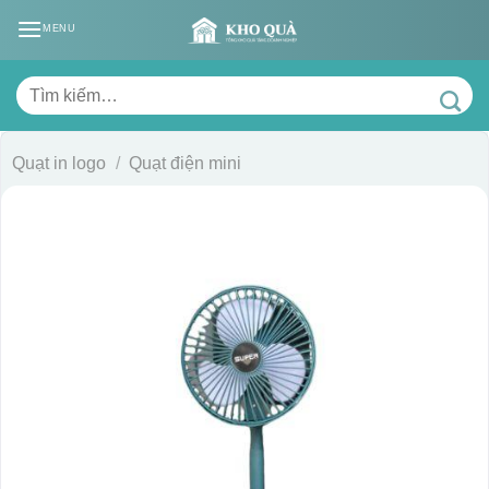
Skip
MENU
to
content
Tìm
kiếm:
Quạt in logo
/
Quạt điện mini