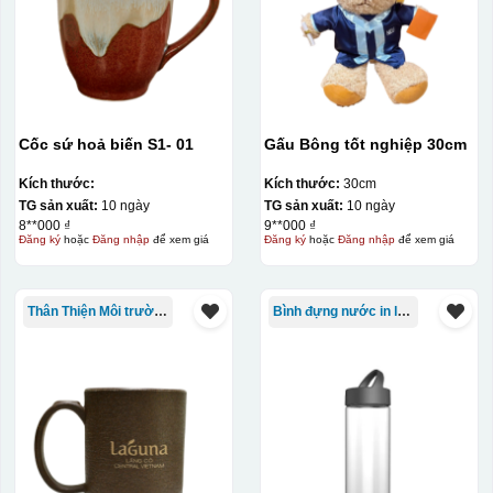
Cốc sứ hoả biến S1- 01
Gấu Bông tốt nghiệp 30cm
Kích thước:
Kích thước:
30cm
Hộp xi ly sứ
TG sản xuất:
10 ngày
TG sản xuất:
10 ngày
8**000 ₫
9**000 ₫
Đăng ký
hoặc
Đăng nhập
để xem giá
Đăng ký
hoặc
Đăng nhập
để xem giá
Thân Thiện Môi trường
Bình đựng nước in logo