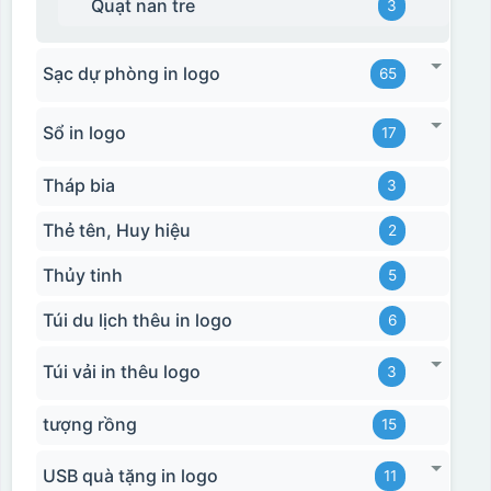
Quạt nan tre
3
Sạc dự phòng in logo
65
Hộp xi bình giữ nhiệt
Sổ in logo
17
Tháp bia
3
Thẻ tên, Huy hiệu
2
Thủy tinh
5
Túi du lịch thêu in logo
6
Túi vải in thêu logo
3
tượng rồng
15
USB quà tặng in logo
11