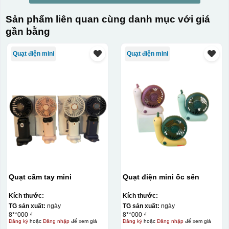
Sản phẩm liên quan cùng danh mục với giá
gần bằng
Quạt điện mini
Quạt điện mini
Quạt cầm tay mini
Quạt điện mini ốc sên
Kích thước:
Kích thước:
TG sản xuất:
ngày
TG sản xuất:
ngày
8**000 ₫
8**000 ₫
Đăng ký
hoặc
Đăng nhập
để xem giá
Đăng ký
hoặc
Đăng nhập
để xem giá
Kiểu in: