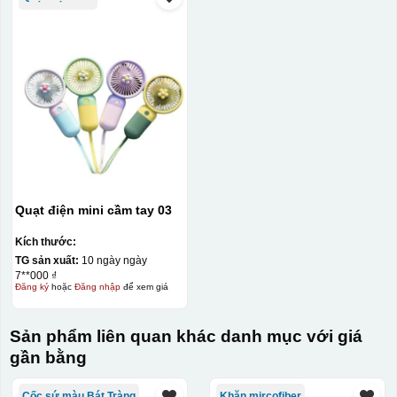
Quạt điện mini cầm tay 03
Kích thước:
TG sản xuất:
10 ngày ngày
7**000 ₫
Đăng ký
hoặc
Đăng nhập
để xem giá
Sản phẩm liên quan khác danh mục với giá
gần bằng
Cốc sứ màu Bát Tràng
Khăn mircofiber