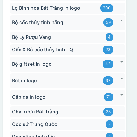
Lọ Bình hoa Bát Tràng in logo
200
Bộ cốc thủy tinh hãng
59
Bộ Ly Rượu Vang
4
Cốc & Bộ cốc thủy tinh TQ
23
Bộ giftset In logo
43
Hộp xi biểu trưng
Bút in logo
37
Cặp da in logo
71
Chai rượu Bát Tràng
28
Cốc sứ Trung Quốc
7
Đèn xông tinh dầu
2