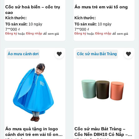
Cốc sứ hoả biến – cốc trụ
Áo mưa trẻ em vải tổ ong
cao
Kích thước:
Kích thước:
TG sản xuất:
10 ngày
TG sản xuất:
10 ngày
7**000 ₫
7**000 ₫
Đăng ký
hoặc
Đăng nhập
để xem giá
Đăng ký
hoặc
Đăng nhập
để xem giá
Áo mưa cánh dơi
Cốc sứ màu Bát Tràng
Áo mưa quà tặng in logo
Cốc sứ màu Bát Tràng –
cánh dơi trẻ em vải tổ ong
Cốc Nến D8H10 Có Nắp –