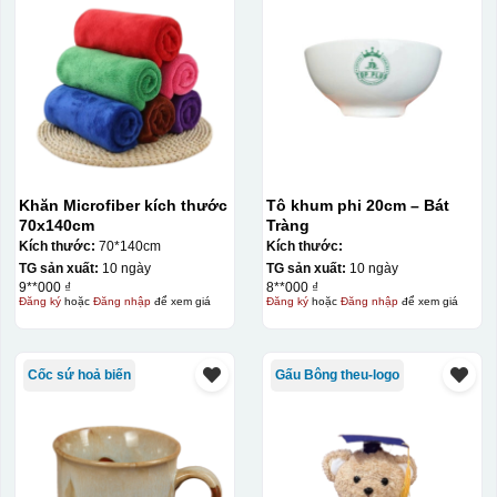
Khăn Microfiber kích thước
Tô khum phi 20cm – Bát
70x140cm
Tràng
Kích thước:
70*140cm
Kích thước:
TG sản xuất:
10 ngày
TG sản xuất:
10 ngày
9**000 ₫
8**000 ₫
Đăng ký
hoặc
Đăng nhập
để xem giá
Đăng ký
hoặc
Đăng nhập
để xem giá
Cốc sứ hoả biến
Gấu Bông theu-logo