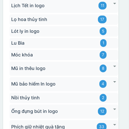
Lịch Tết in logo
11
Lọ hoa thủy tinh
17
Lót ly in logo
5
Lu Bia
1
Móc khóa
7
Mũ in thêu logo
8
Mũ bảo hiểm In logo
4
Nồi thủy tinh
2
Ống đựng bút in logo
12
Phích giữ nhiệt quà tặng
33