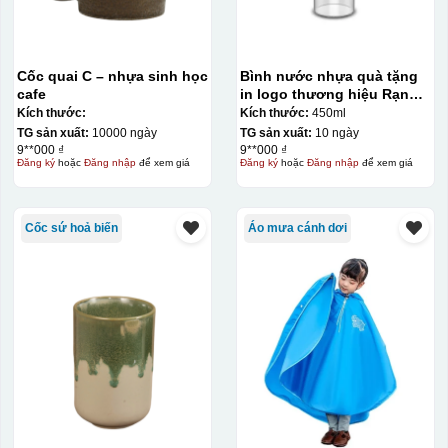
Cốc quai C – nhựa sinh học
Bình nước nhựa quà tặng
cafe
in logo thương hiệu Rạng
Đông 450ml KQ-BNN01
Kích thước:
Kích thước:
450ml
TG sản xuất:
10000 ngày
TG sản xuất:
10 ngày
9**000 ₫
9**000 ₫
Đăng ký
hoặc
Đăng nhập
để xem giá
Đăng ký
hoặc
Đăng nhập
để xem giá
Cốc sứ hoả biến
Áo mưa cánh dơi