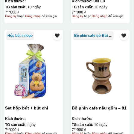
KQ-AM11
Màu Mát
Kích thước:
Kích thước:
D8H10
TG sản xuất:
10 ngày
TG sản xuất:
10 ngày
7**000 ₫
7**000 ₫
Đăng ký
hoặc
Đăng nhập
để xem giá
Đăng ký
hoặc
Đăng nhập
để xem giá
Hộp bút in logo
Bộ phin cafe sứ Bát Tràng
Set hộp bút + bút chì
Bộ phin cafe nâu gốm – 01
Kích thước:
Kích thước:
TG sản xuất:
ngày
TG sản xuất:
10 ngày
7**000 ₫
7**000 ₫
Đăng ký
hoặc
Đăng nhập
để xem giá
Đăng ký
hoặc
Đăng nhập
để xem giá