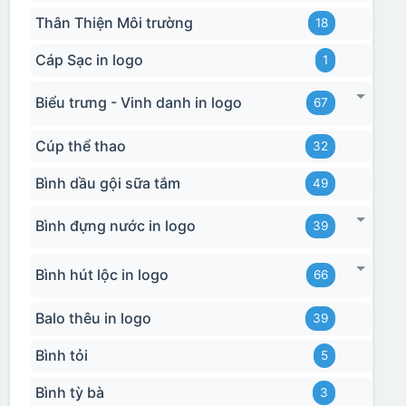
Thân Thiện Môi trường
18
Cáp Sạc in logo
1
Biểu trưng - Vinh danh in logo
67
Cúp thể thao
32
Bình dầu gội sữa tắm
49
Hộp xi 2 cốc
Bình đựng nước in logo
39
Bình hút lộc in logo
66
Balo thêu in logo
39
Bình tỏi
5
Bình tỳ bà
3