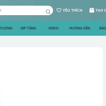
YÊU THÍCH
TẠO 
 TƯỢNG
DỊP TẶNG
VIDEO
HƯỚNG DẪN
BÁO