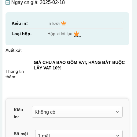
Ngày cn giá: 2025-02-18
Kiểu in:
In lưới
Loại hộp:
Hộp xi lót lụa
Xuất xứ:
GIÁ CHƯA BAO GỒM VAT, HÀNG BẮT BUỘC
LẤY VAT 10%
Thông tin
thêm:
Kiểu
in:
Số mặt