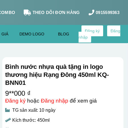
COMBO
THEO DÕI ĐƠN HÀNG
0915599363
Đăng ký
Đăng
 GIÁ
DEMO LOGO
BLOG
nhập
Bình nước nhựa quà tặng in logo
thương hiệu Rạng Đông 450ml KQ-
BNN01
9**000 ₫
Đăng ký
hoặc
Đăng nhập
để xem giá
TG sản xuất: 10 ngày
Kích thước: 450ml