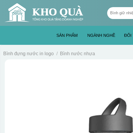
Skip
Tìm
to
kiếm:
content
SẢN PHẨM
NGÀNH NGHỀ
ĐỐI
Bình đựng nước in logo
/
Bình nước nhựa