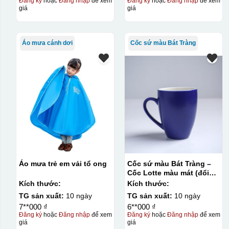
Đăng ký
hoặc
Đăng nhập
để xem
Đăng ký
hoặc
Đăng nhập
để xem
giá
giá
Áo mưa cánh dơi
Cốc sứ màu Bát Tràng
Áo mưa trẻ em vải tổ ong
Cốc sứ màu Bát Tràng –
Cốc Lotte màu mát (đổi
quai)
Kích thước:
Kích thước:
TG sản xuất:
10 ngày
TG sản xuất:
10 ngày
7**000 ₫
6**000 ₫
Đăng ký
hoặc
Đăng nhập
để xem
Đăng ký
hoặc
Đăng nhập
để xem
giá
giá