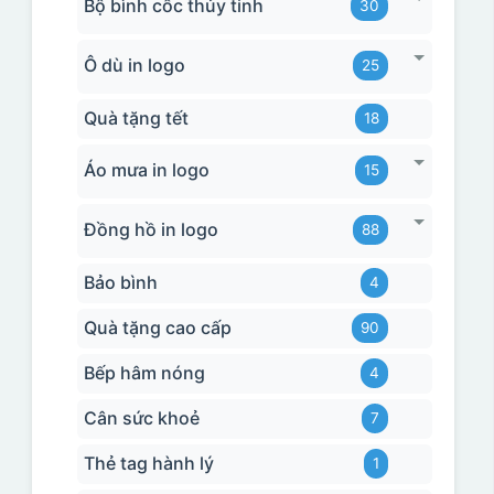
Bộ bình cốc thủy tinh
30
Ô dù in logo
25
Quà tặng tết
18
Áo mưa in logo
15
Đồng hồ in logo
88
Bảo bình
4
Quà tặng cao cấp
90
Bếp hâm nóng
4
Cân sức khoẻ
7
Thẻ tag hành lý
1