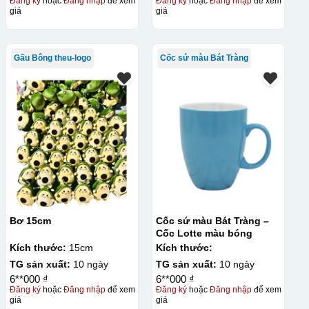
Đăng ký
hoặc
Đăng nhập
để xem
Đăng ký
hoặc
Đăng nhập
để xem
giá
giá
Gấu Bông theu-logo
Cốc sứ màu Bát Tràng
Bơ 15cm
Cốc sứ màu Bát Tràng –
Cốc Lotte màu bóng
Kích thước:
15cm
Kích thước:
TG sản xuất:
10 ngày
TG sản xuất:
10 ngày
6**000 ₫
6**000 ₫
Đăng ký
hoặc
Đăng nhập
để xem
Đăng ký
hoặc
Đăng nhập
để xem
giá
giá