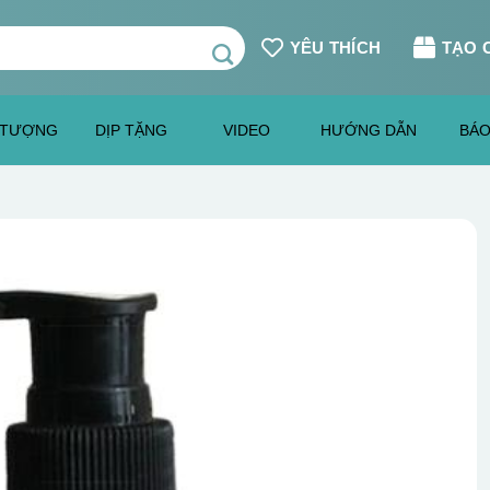
YÊU THÍCH
TẠO 
 TƯỢNG
DỊP TẶNG
VIDEO
HƯỚNG DẪN
BÁO