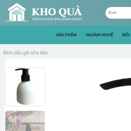
Skip
Tìm
to
kiếm:
content
SẢN PHẨM
NGÀNH NGHỀ
ĐỐI
Bình dầu gội sữa tắm