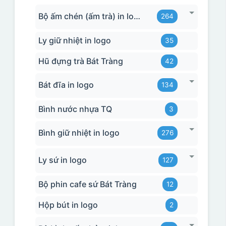
Bộ ấm chén (ấm trà) in logo
264
Ly giữ nhiệt in logo
35
Hũ đựng trà Bát Tràng
42
Bát đĩa in logo
134
Bình nước nhựa TQ
3
Bình giữ nhiệt in logo
276
Ly sứ in logo
127
Bộ phin cafe sứ Bát Tràng
12
Hộp bút in logo
2