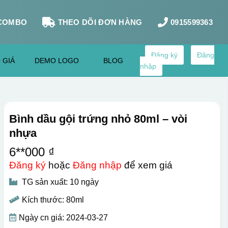
COMBO
THEO DÕI ĐƠN HÀNG
0915599363
Đăng ký
Đăng
 GIÁ
DEMO LOGO
BLOG
nhập
Bình dầu gội trứng nhỏ 80ml – vòi
nhựa
6**000 ₫
Đăng ký
hoặc
Đăng nhập
để xem giá
TG sản xuất: 10 ngày
Kích thước: 80ml
Ngày cn giá: 2024-03-27