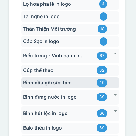
Lọ hoa pha lê in logo
4
Tai nghe in logo
1
Thân Thiện Môi trường
18
Cáp Sạc in logo
1
Biểu trưng - Vinh danh in logo
67
Cúp thể thao
32
Bình dầu gội sữa tắm
49
Bình đựng nước in logo
39
Bình hút lộc in logo
66
Balo thêu in logo
39