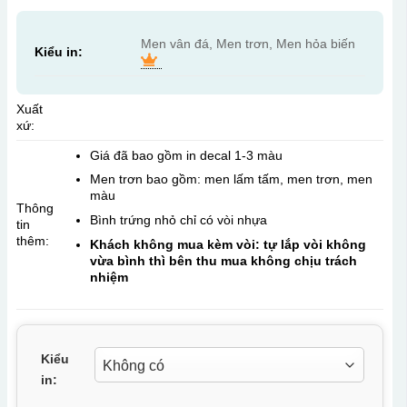
Men vân đá, Men trơn, Men hỏa biến
Kiểu in:
Xuất
xứ:
Giá đã bao gồm in decal 1-3 màu
Men trơn bao gồm: men lấm tấm, men trơn, men
màu
Thông
Bình trứng nhỏ chỉ có vòi nhựa
tin
thêm:
Khách không mua kèm vòi: tự lắp vòi không
vừa bình thì bên thu mua không chịu trách
nhiệm
Kiểu
in: