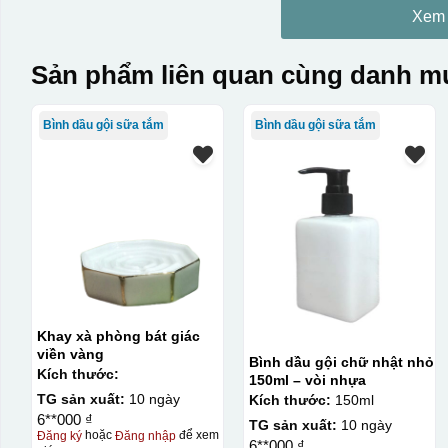
Xem
Sản phẩm liên quan cùng danh mụ
Bình dầu gội sữa tắm
Bình dầu gội sữa tắm
Khay xà phòng bát giác
viền vàng
Bình dầu gội chữ nhật nhỏ
Kích thước:
150ml – vòi nhựa
TG sản xuất:
10 ngày
Kích thước:
150ml
6**000 ₫
TG sản xuất:
10 ngày
Đăng ký
hoặc
Đăng nhập
để xem
6**000 ₫