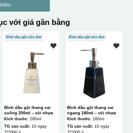
 thêm
c với giá gần bằng
Bình dầu gội sữa tắm
Bình dầu gội sữa tắm
Bình dầu gội thang vai
Bình dầu gội thang vai
xuông 200ml – vòi nhựa
ngang 180ml – vòi nhựa
Kích thước:
200ml
Kích thước:
180ml
TG sản xuất:
10 ngày
TG sản xuất:
10 ngày
7**000 ₫
7**000 ₫