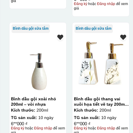
giá
Đăng ký
hoặc
Đăng nhập
để xem
giá
Bình dầu gội sữa tắm
Bình dầu gội sữa tắm
Bình dầu gội xoài nhỏ
Bình dầu gội thang vai
200ml – vòi nhựa
xuôi họa tiết vẽ tay 200ml-
vòi nhựa
Kích thước:
200ml
Kích thước:
200ml
TG sản xuất:
10 ngày
TG sản xuất:
10 ngày
6**000 ₫
6**000 ₫
Đăng ký
hoặc
Đăng nhập
để xem
Đăng ký
hoặc
Đăng nhập
để xem
giá
giá