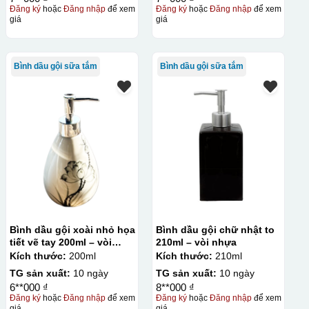
Đăng ký
hoặc
Đăng nhập
để xem
Đăng ký
hoặc
Đăng nhập
để xem
giá
giá
Bình dầu gội sữa tắm
Bình dầu gội sữa tắm
Bình dầu gội xoài nhỏ họa
Bình dầu gội chữ nhật to
tiết vẽ tay 200ml – vòi
210ml – vòi nhựa
nhựa
Kích thước:
200ml
Kích thước:
210ml
TG sản xuất:
10 ngày
TG sản xuất:
10 ngày
6**000 ₫
8**000 ₫
Đăng ký
hoặc
Đăng nhập
để xem
Đăng ký
hoặc
Đăng nhập
để xem
giá
giá