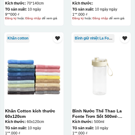
Kích thước:
70*140cm
Kích thước:
TG sản xuất:
10 ngày
TG sản xuất:
10 ngày ngày
9**000 ₫
1**.000 ₫
Đăng ký
hoặc
Đăng nhập
để xem giá
Đăng ký
hoặc
Đăng nhập
để xem giá
Khăn cotton
Bình giữ nhiệt La Fonte
Khăn Cotton kích thước
Bình Nước Thể Thao La
60x120cm
Fonte Trơn Sốt 500ml-
010009
Kích thước:
60x120cm
Kích thước:
500ml
TG sản xuất:
10 ngày
TG sản xuất:
10 ngày
1**.000 ₫
1**.000 ₫