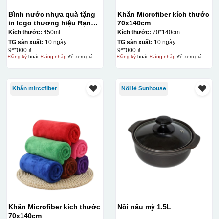
Bình nước nhựa quà tặng
Khăn Microfiber kích thước
in logo thương hiệu Rạng
70x140cm
Đông 450ml KQ-BNN01
Kích thước:
450ml
Kích thước:
70*140cm
TG sản xuất:
10 ngày
TG sản xuất:
10 ngày
9**000 ₫
9**000 ₫
Đăng ký
hoặc
Đăng nhập
để xem giá
Đăng ký
hoặc
Đăng nhập
để xem giá
Khăn mircofiber
Nồi lẻ Sunhouse
Khăn Microfiber kích thước
Nồi nấu mỳ 1.5L
70x140cm