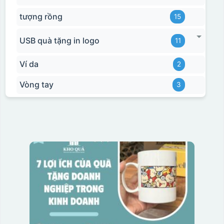
tượng rồng
15
USB quà tặng in logo
11
Ví da
2
Vòng tay
3