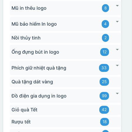
Mũ in thêu logo
8
Mũ bảo hiểm In logo
4
Nồi thủy tinh
2
Ống đựng bút in logo
12
Phích giữ nhiệt quà tặng
33
Quà tặng dát vàng
25
Đồ điện gia dụng in logo
99
Giỏ quà Tết
42
Rượu tết
18