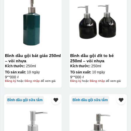
Kiểu in:
Men vân đá
Bình dầu gội bát giác 250ml
Bình dầu gội đít to bé
Men trơn
– vòi nhựa
250ml – vòi nhựa
Kích thước:
250ml
Kích thước:
250ml
Men hỏa biến
TG sản xuất:
10 ngày
TG sản xuất:
10 ngày
9**000 ₫
9**000 ₫
Đăng ký
hoặc
Đăng nhập
để xem giá
Đăng ký
hoặc
Đăng nhập
để xem giá
Bình dầu gội sữa tắm
Bình dầu gội sữa tắm