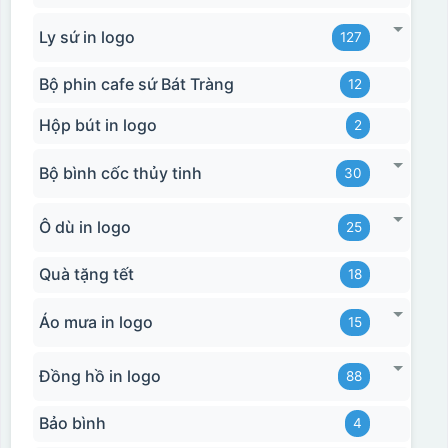
Ly sứ in logo
127
Bộ phin cafe sứ Bát Tràng
12
Hộp bút in logo
2
Bộ bình cốc thủy tinh
30
Ô dù in logo
25
Quà tặng tết
18
Áo mưa in logo
15
Đồng hồ in logo
88
Bảo bình
4