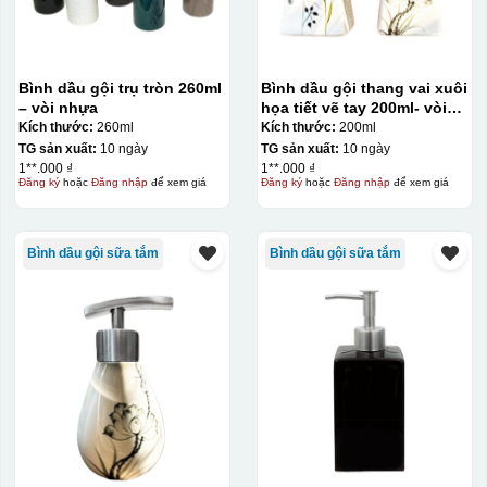
Bình dầu gội trụ tròn 260ml
Bình dầu gội thang vai xuôi
– vòi nhựa
họa tiết vẽ tay 200ml- vòi
inox
Kích thước:
260ml
Kích thước:
200ml
TG sản xuất:
10 ngày
TG sản xuất:
10 ngày
1**.000 ₫
1**.000 ₫
Đăng ký
hoặc
Đăng nhập
để xem giá
Đăng ký
hoặc
Đăng nhập
để xem giá
Bình dầu gội sữa tắm
Bình dầu gội sữa tắm