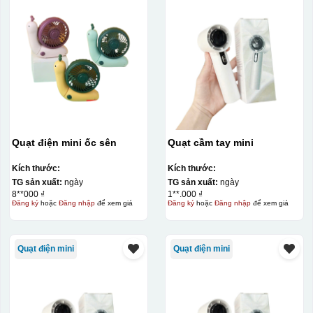
Quạt điện mini ốc sên
Quạt cầm tay mini
Kích thước:
Kích thước:
TG sản xuất:
ngày
TG sản xuất:
ngày
8**000 ₫
1**.000 ₫
Đăng ký
hoặc
Đăng nhập
để xem giá
Đăng ký
hoặc
Đăng nhập
để xem giá
Quạt điện mini
Quạt điện mini