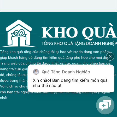
Tổng kho quà tặng của chúng tôi tự hào với sự đa dạng sản phẩm,
giúp khách hàng dễ dàng tìm kiếm quà tặng phù hợp cho mọi dịp.
Trang web của chúng tôi được thiết kế trực quan, cho phép bạn dễ
dàng tra cứu giá cả và thông tin chi tiết về từng sản phẩm. Bên cạnh
Quà Tặng Doanh Nghiệp
đó, chúng tôi cung cấp hệ thống theo dõi đơn hàng, giúp bạn nắm bắt
Xin chào! Bạn đang tìm kiếm món quà 
được trạng thái và giai đoạn xử lý của đơn hàng một cách thuận tiện.
như thế nào ạ! 
Với dịch vụ chuyên nghiệp và tận tâm, chúng tôi cam kết mang đến
cho bạn trải nghiệm mua sắm tuyệt vời và những món quà ý nghĩa
nhất.