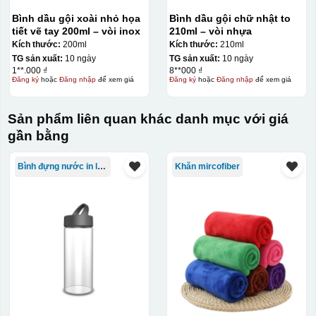
Bình dầu gội xoài nhỏ họa
Bình dầu gội chữ nhật to
tiết vẽ tay 200ml – vòi inox
210ml – vòi nhựa
Kích thước:
200ml
Kích thước:
210ml
TG sản xuất:
10 ngày
TG sản xuất:
10 ngày
1**.000 ₫
8**000 ₫
Đăng ký
hoặc
Đăng nhập
để xem giá
Đăng ký
hoặc
Đăng nhập
để xem giá
Sản phẩm liên quan khác danh mục với giá
gần bằng
Bình đựng nước in logo
Khăn mircofiber