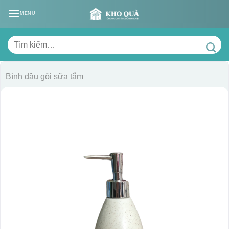
Skip
MENU
to
content
Tìm
kiếm:
Bình dầu gội sữa tắm