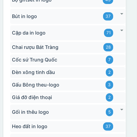
Bút in logo
37
Cặp da in logo
71
Chai rượu Bát Tràng
28
Cốc sứ Trung Quốc
7
Đèn xông tinh dầu
2
Gấu Bông theu-logo
3
Giá đỡ điện thoại
2
Gối in thêu logo
5
Heo đất in logo
37