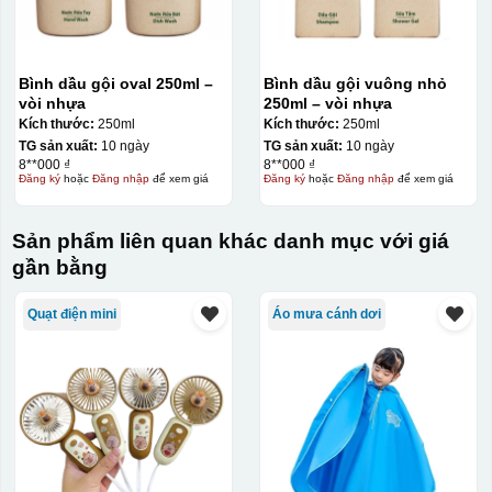
Bình dầu gội oval 250ml –
Bình dầu gội vuông nhỏ
vòi nhựa
250ml – vòi nhựa
Kích thước:
250ml
Kích thước:
250ml
TG sản xuất:
10 ngày
TG sản xuất:
10 ngày
8**000 ₫
8**000 ₫
Đăng ký
hoặc
Đăng nhập
để xem giá
Đăng ký
hoặc
Đăng nhập
để xem giá
Sản phẩm liên quan khác danh mục với giá
gần bằng
Quạt điện mini
Áo mưa cánh dơi