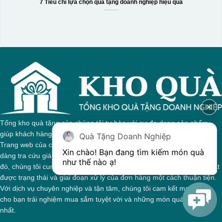
7 Tiêu chí lựa chọn quà tặng doanh nghiệp hiệu quả
Tổng kho quà tặng của chúng tôi tự hào với sự đa dạng sản phẩm,
giúp khách hàng dễ dàng tìm kiếm quà tặng phù hợp cho mọi dịp.
Quà Tặng Doanh Nghiệp
Trang web của chúng tôi được thiết kế trực quan, cho phép bạn dễ
Xin chào! Bạn đang tìm kiếm món quà 
dàng tra cứu giá cả và thông tin chi tiết về từng sản phẩm. Bên cạnh
như thế nào ạ! 
đó, chúng tôi cung cấp hệ thống theo dõi đơn hàng, giúp bạn nắm bắt
được trạng thái và giai đoạn xử lý của đơn hàng một cách thuận tiện.
Với dịch vụ chuyên nghiệp và tận tâm, chúng tôi cam kết mang đến
cho bạn trải nghiệm mua sắm tuyệt vời và những món quà ý nghĩa
nhất.