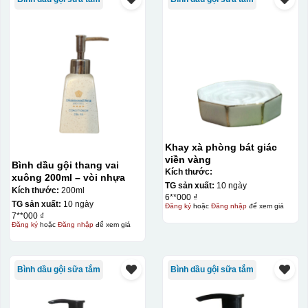
Khay xà phòng bát giác
viền vàng
Bình dầu gội thang vai
Kích thước:
xuông 200ml – vòi nhựa
TG sản xuất:
10 ngày
Kích thước:
200ml
6**000 ₫
TG sản xuất:
10 ngày
Đăng ký
hoặc
Đăng nhập
để xem giá
7**000 ₫
Đăng ký
hoặc
Đăng nhập
để xem giá
Bình dầu gội sữa tắm
Bình dầu gội sữa tắm