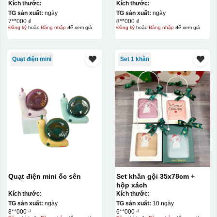
Kích thước:
Kích thước:
TG sản xuất:
ngày
TG sản xuất:
ngày
7**000 ₫
8**000 ₫
Đăng ký
hoặc
Đăng nhập
để xem giá
Đăng ký
hoặc
Đăng nhập
để xem giá
Quạt điện mini
Set 1 khăn
Quạt điện mini ốc sên
Set khăn gội 35x78cm +
hộp xách
Kích thước:
Kích thước:
TG sản xuất:
ngày
TG sản xuất:
10 ngày
8**000 ₫
6**000 ₫