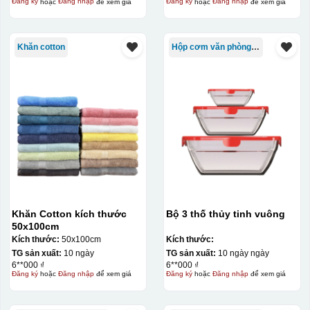
Đăng ký
hoặc
Đăng nhập
để xem giá
Đăng ký
hoặc
Đăng nhập
để xem giá
Khăn cotton
Hộp cơm văn phòng Trung Quốc
Khăn Cotton kích thước
Bộ 3 thố thủy tinh vuông
50x100cm
Kích thước:
50x100cm
Kích thước:
TG sản xuất:
10 ngày
TG sản xuất:
10 ngày ngày
6**000 ₫
6**000 ₫
Đăng ký
hoặc
Đăng nhập
để xem giá
Đăng ký
hoặc
Đăng nhập
để xem giá