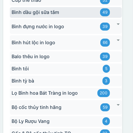
Cúp thể thao
32
Bình dầu gội sữa tắm
49
Bình đựng nước in logo
39
Bình hút lộc in logo
66
Balo thêu in logo
39
Bình tỏi
5
Bình tỳ bà
3
Lọ Bình hoa Bát Tràng in logo
200
Bộ cốc thủy tinh hãng
59
Bộ Ly Rượu Vang
4