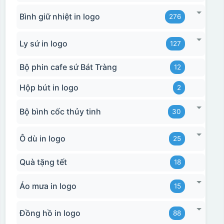
Bình giữ nhiệt in logo
276
Ly sứ in logo
127
Bộ phin cafe sứ Bát Tràng
12
Hộp bút in logo
2
Bộ bình cốc thủy tinh
30
Ô dù in logo
25
Quà tặng tết
18
Áo mưa in logo
15
Đồng hồ in logo
88