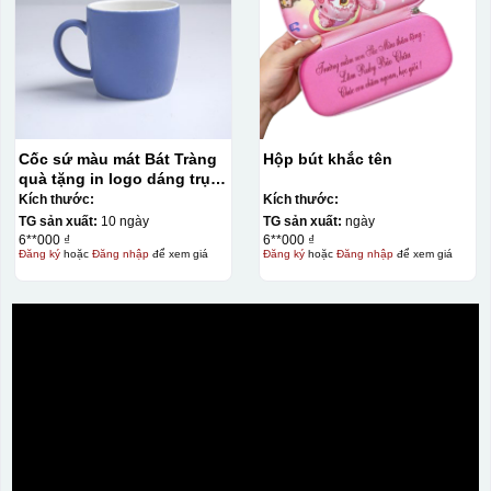
Cốc sứ màu mát Bát Tràng
Hộp bút khắc tên
quà tặng in logo dáng trụ
lùn quai C 330ml KQ-CSM09
Kích thước:
Kích thước:
TG sản xuất:
10 ngày
TG sản xuất:
ngày
6**000 ₫
6**000 ₫
Đăng ký
hoặc
Đăng nhập
để xem giá
Đăng ký
hoặc
Đăng nhập
để xem giá