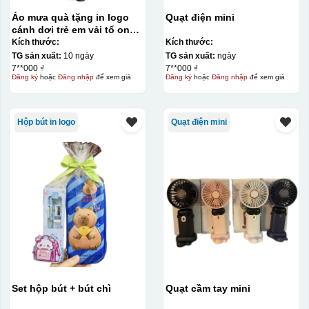
Áo mưa quà tặng in logo
Quạt điện mini
cánh dơi trẻ em vải tổ ong
KQ-AM11
Kích thước:
Kích thước:
TG sản xuất:
10 ngày
TG sản xuất:
ngày
7**000 ₫
7**000 ₫
Đăng ký
hoặc
Đăng nhập
để xem giá
Đăng ký
hoặc
Đăng nhập
để xem giá
Hộp bút in logo
Quạt điện mini
Set hộp bút + bút chì
Quạt cầm tay mini