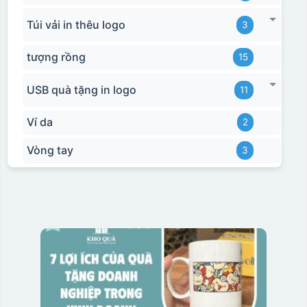
Túi vải in thêu logo
3
tượng rồng
15
USB quà tặng in logo
11
Ví da
2
Vòng tay
3