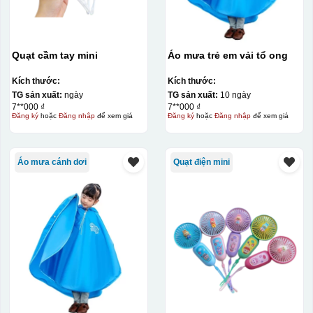
Quạt cầm tay mini
Áo mưa trẻ em vải tổ ong
Kích thước:
Kích thước:
TG sản xuất:
ngày
TG sản xuất:
10 ngày
7**000 ₫
7**000 ₫
Đăng ký
hoặc
Đăng nhập
để xem giá
Đăng ký
hoặc
Đăng nhập
để xem giá
Áo mưa cánh dơi
Quạt điện mini