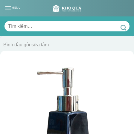
Skip
MENU
to
content
Tìm
kiếm:
Bình dầu gội sữa tắm