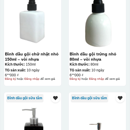
Kiểu in:
Men vân đá
Men trơn
Men hỏa biến
Bình dầu gội chữ nhật nhỏ
Bình dầu gội trứng nhỏ
150ml – vòi nhựa
80ml – vòi nhựa
Kích thước:
150ml
Kích thước:
80ml
TG sản xuất:
10 ngày
TG sản xuất:
10 ngày
6**000 ₫
6**000 ₫
Đăng ký
hoặc
Đăng nhập
để xem giá
Đăng ký
hoặc
Đăng nhập
để xem giá
Bình dầu gội sữa tắm
Bình dầu gội sữa tắm