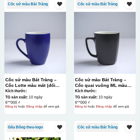
Cốc sứ màu Bát Tràng
Cốc sứ màu Bát Tràng
Cốc sứ màu Bát Tràng –
Cốc sứ màu Bát Tràng –
Cốc Lotte màu mát (đổi
Cốc quai vuông ML màu
quai)
mát
Kích thước:
Kích thước:
TG sản xuất:
10 ngày
TG sản xuất:
10 ngày
6**000 ₫
6**000 ₫
Đăng ký
hoặc
Đăng nhập
để xem giá
Đăng ký
hoặc
Đăng nhập
để xem giá
Gấu Bông theu-logo
Cốc sứ màu Bát Tràng