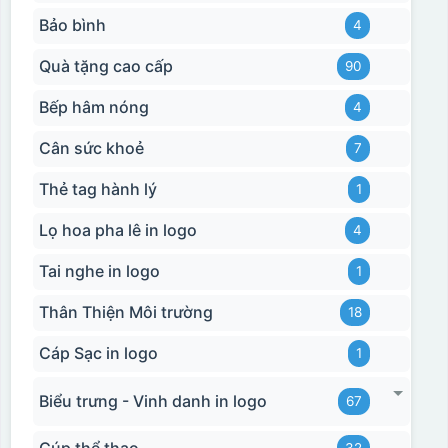
Bảo bình
4
Quà tặng cao cấp
90
Bếp hâm nóng
4
Cân sức khoẻ
7
Thẻ tag hành lý
1
Lọ hoa pha lê in logo
4
Tai nghe in logo
1
Thân Thiện Môi trường
18
Cáp Sạc in logo
1
Biểu trưng - Vinh danh in logo
67