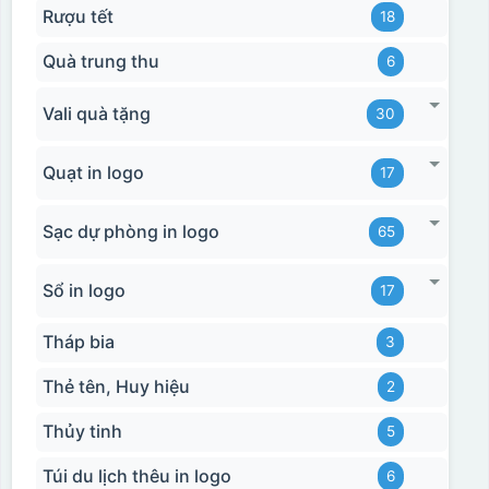
Rượu tết
18
Quà trung thu
6
Vali quà tặng
30
Quạt in logo
17
Sạc dự phòng in logo
65
Sổ in logo
17
Tháp bia
3
Thẻ tên, Huy hiệu
2
Thủy tinh
5
Túi du lịch thêu in logo
6