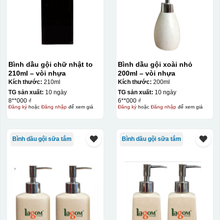
Bình dầu gội chữ nhật to
Bình dầu gội xoài nhỏ
210ml – vòi nhựa
200ml – vòi nhựa
Kích thước:
210ml
Kích thước:
200ml
TG sản xuất:
10 ngày
TG sản xuất:
10 ngày
8**000 ₫
6**000 ₫
Đăng ký
hoặc
Đăng nhập
để xem giá
Đăng ký
hoặc
Đăng nhập
để xem giá
Bình dầu gội sữa tắm
Bình dầu gội sữa tắm