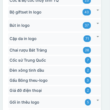
Cốc & Bộ cốc thủy tinh TQ
23
Bộ giftset In logo
43
Bút in logo
37
Cặp da in logo
71
Chai rượu Bát Tràng
28
Cốc sứ Trung Quốc
7
Đèn xông tinh dầu
2
Gấu Bông theu-logo
3
Giá đỡ điện thoại
2
Gối in thêu logo
5