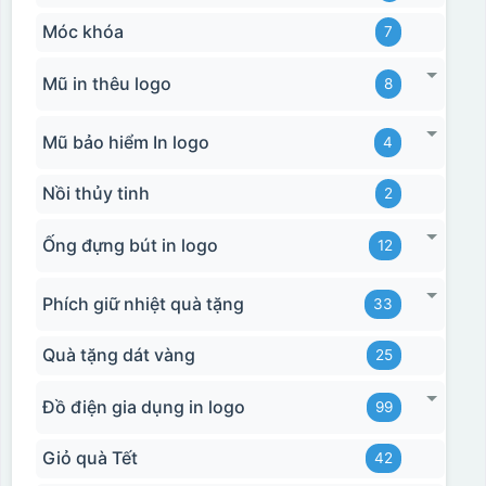
Móc khóa
7
Mũ in thêu logo
8
Mũ bảo hiểm In logo
4
Nồi thủy tinh
2
Ống đựng bút in logo
12
Phích giữ nhiệt quà tặng
33
Quà tặng dát vàng
25
Đồ điện gia dụng in logo
99
Giỏ quà Tết
42