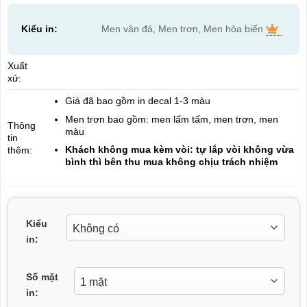
Kiểu in:
Men vân đá, Men trơn, Men hỏa biến
Xuất
xứ:
Giá đã bao gồm in decal 1-3 màu
Men trơn bao gồm: men lấm tấm, men trơn, men
Thông
màu
tin
Khách không mua kèm vòi: tự lắp vòi không vừa
thêm:
bình thì bên thu mua không chịu trách nhiệm
Kiểu
in:
Số mặt
in: