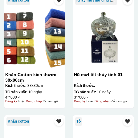
Khăn cotton
Khay mứt dáng hũ tròn
Khăn Cotton kích thước
Hũ mứt tết thủy tinh 01
38x80cm
Kích thước:
38x80cm
Kích thước:
TG sản xuất:
10 ngày
TG sản xuất:
10 ngày
4**000 ₫
3**000 ₫
Đăng ký
hoặc
Đăng nhập
để xem giá
Đăng ký
hoặc
Đăng nhập
để xem giá
Khăn cotton
Tô