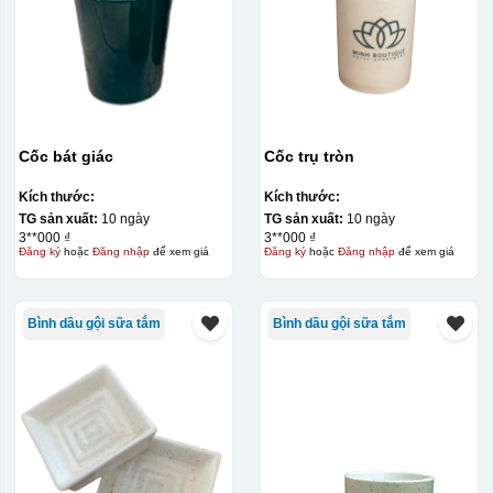
Kiểu in:
Cốc bát giác
Cốc trụ tròn
Men vân đá
Kích thước:
Kích thước:
Men trơn
TG sản xuất:
10 ngày
TG sản xuất:
10 ngày
3**000 ₫
3**000 ₫
Đăng ký
hoặc
Đăng nhập
để xem giá
Đăng ký
hoặc
Đăng nhập
để xem giá
Men hỏa biến
Bình dầu gội sữa tắm
Bình dầu gội sữa tắm