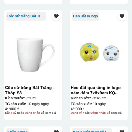
Cốc sứ trắng Bát Tràng
Heo đất in logo
Cốc sứ trắng Bát Tràng –
Heo đất quà tặng in logo
Thóp S3
nắm đấm 7x8x9cm KQ-
HĐ02
Kích thước:
250ml
Kích thước:
7x8x9cm
TG sản xuất:
10 ngày ngày
TG sản xuất:
10 ngày
4**000 ₫
4**000 ₫
Đăng ký
hoặc
Đăng nhập
để xem giá
Đăng ký
hoặc
Đăng nhập
để xem giá