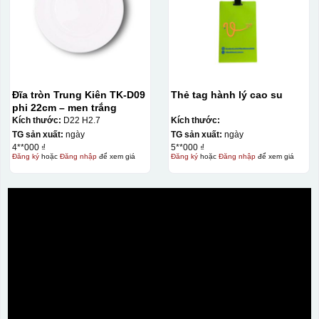
Đĩa tròn Trung Kiên TK-D09
Thẻ tag hành lý cao su
phi 22cm – men trắng
Kích thước:
D22 H2.7
Kích thước:
TG sản xuất:
ngày
TG sản xuất:
ngày
4**000 ₫
5**000 ₫
Đăng ký
hoặc
Đăng nhập
để xem giá
Đăng ký
hoặc
Đăng nhập
để xem giá