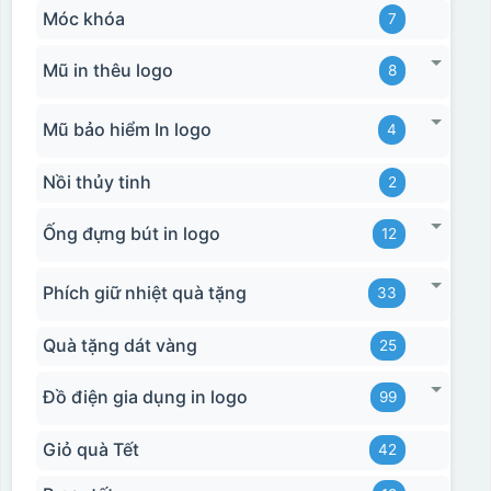
Móc khóa
7
Mũ in thêu logo
8
Mũ bảo hiểm In logo
4
Nồi thủy tinh
2
Ống đựng bút in logo
12
Phích giữ nhiệt quà tặng
33
Quà tặng dát vàng
25
Đồ điện gia dụng in logo
99
Giỏ quà Tết
42