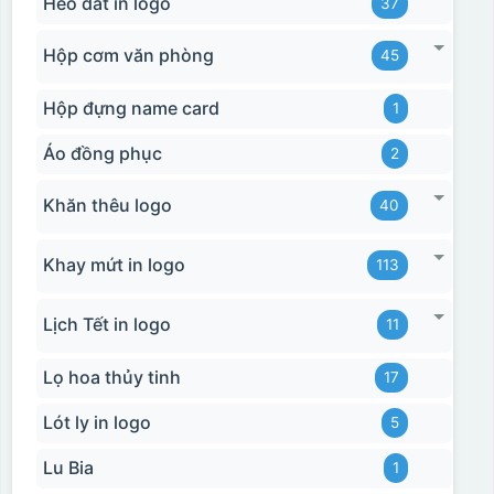
Heo đất in logo
37
Hộp cơm văn phòng
45
Hộp đựng name card
1
Áo đồng phục
2
Khăn thêu logo
40
Khay mứt in logo
113
Lịch Tết in logo
11
Lọ hoa thủy tinh
17
Lót ly in logo
5
Lu Bia
1