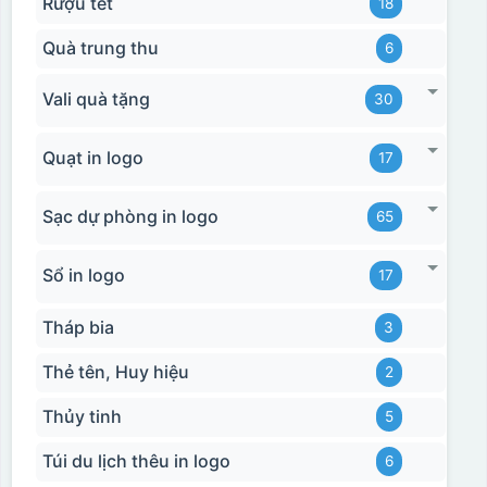
Rượu tết
18
Quà trung thu
6
Vali quà tặng
30
Quạt in logo
17
Sạc dự phòng in logo
65
Sổ in logo
17
Tháp bia
3
Thẻ tên, Huy hiệu
2
Thủy tinh
5
Túi du lịch thêu in logo
6