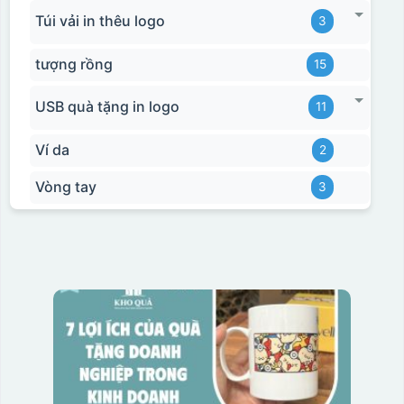
Túi vải in thêu logo
3
tượng rồng
15
USB quà tặng in logo
11
Ví da
2
Vòng tay
3