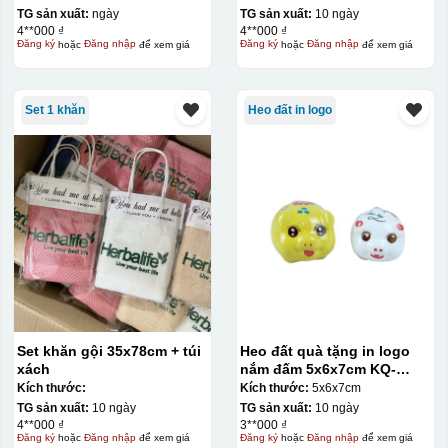
TG sản xuất:
ngày
TG sản xuất:
10 ngày
4**000 ₫
4**000 ₫
Đăng ký
hoặc
Đăng nhập
để xem giá
Đăng ký
hoặc
Đăng nhập
để xem giá
Set 1 khăn
Heo đất in logo
Set khăn gội 35x78cm + túi
Heo đất quà tặng in logo
xách
nắm đấm 5x6x7cm KQ-
HĐ01
Kích thước:
Kích thước:
5x6x7cm
TG sản xuất:
10 ngày
TG sản xuất:
10 ngày
4**000 ₫
3**000 ₫
Đăng ký
hoặc
Đăng nhập
để xem giá
Đăng ký
hoặc
Đăng nhập
để xem giá