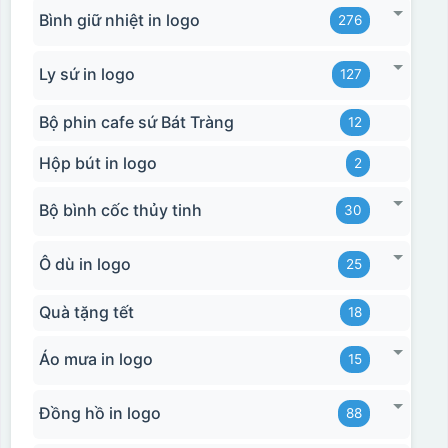
Bình giữ nhiệt in logo
276
Ly sứ in logo
127
Bộ phin cafe sứ Bát Tràng
12
Hộp bút in logo
2
Bộ bình cốc thủy tinh
30
Ô dù in logo
25
Quà tặng tết
18
Áo mưa in logo
15
Đồng hồ in logo
88