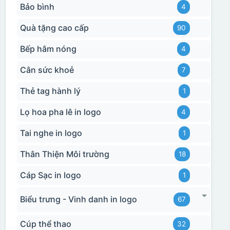
Bảo bình
4
Quà tặng cao cấp
90
Bếp hâm nóng
4
Cân sức khoẻ
7
Thẻ tag hành lý
1
Lọ hoa pha lê in logo
4
Tai nghe in logo
1
Thân Thiện Môi trường
18
Cáp Sạc in logo
1
Biểu trưng - Vinh danh in logo
67
Cúp thể thao
32