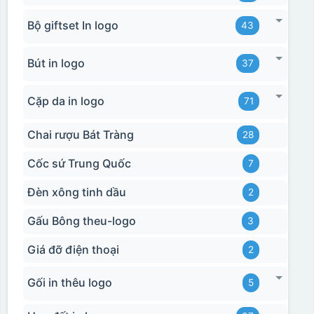
Bộ giftset In logo
43
Bút in logo
37
Cặp da in logo
71
Chai rượu Bát Tràng
28
Cốc sứ Trung Quốc
7
Đèn xông tinh dầu
2
Gấu Bông theu-logo
3
Giá đỡ điện thoại
2
Gối in thêu logo
5