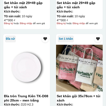
Set khăn mặt 29×49 gập
Set khăn mặt 29×49 gập
gấu + túi xách
gấu + túi xách
Kích thước:
Kích thước:
TG sản xuất:
10 ngày
TG sản xuất:
10 ngày
4**000 ₫
4**000 ₫
Đăng ký
hoặc
Đăng nhập
để xem giá
Đăng ký
hoặc
Đăng nhập
để xem giá
Đĩa sứ
Set 1 khăn
Đĩa tròn Trung Kiên TK-D08
Set khăn gội 35x78cm + túi
phi 20cm – men trắng
xách
Kích thước:
D20 H2.3
Kích thước: