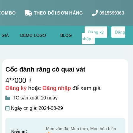
COMBO
THEO DÕI ĐƠN HÀNG
0915599363
Đăng ký
Đăng
 GIÁ
DEMO LOGO
BLOG
nhập
Cốc đánh răng có quai vát
4**000 ₫
Đăng ký
hoặc
Đăng nhập
để xem giá
TG sản xuất: 10 ngày
Ngày cn giá: 2024-03-29
Men vân đá, Men trơn, Men hỏa biến
Kiểu in: