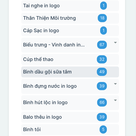
Tai nghe in logo
1
Thân Thiện Môi trường
18
Cáp Sạc in logo
1
Biểu trưng - Vinh danh in logo
67
Cúp thể thao
32
Bình dầu gội sữa tắm
49
Bình đựng nước in logo
39
Bình hút lộc in logo
66
Balo thêu in logo
39
Bình tỏi
5