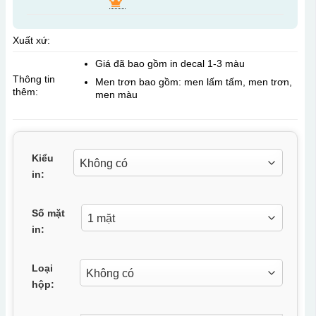
Xuất xứ:
Giá đã bao gồm in decal 1-3 màu
Thông tin
Men trơn bao gồm: men lấm tấm, men trơn,
thêm:
men màu
Kiểu
in:
Số mặt
in:
Loại
hộp: