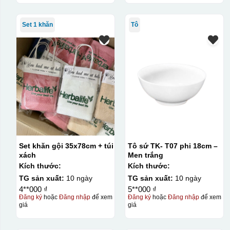
Set 1 khăn
Tô
Set khăn gội 35x78cm + túi
Tô sứ TK- T07 phi 18cm –
xách
Men trắng
Kích thước:
Kích thước:
TG sản xuất:
10 ngày
TG sản xuất:
10 ngày
4**000 ₫
5**000 ₫
Đăng ký
hoặc
Đăng nhập
để xem
Đăng ký
hoặc
Đăng nhập
để xem
giá
giá