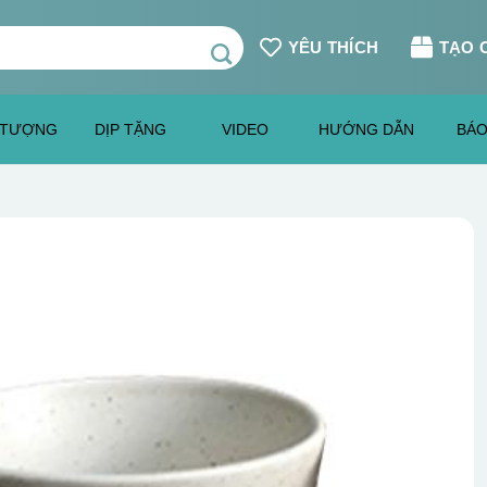
YÊU THÍCH
TẠO 
 TƯỢNG
DỊP TẶNG
VIDEO
HƯỚNG DẪN
BÁO