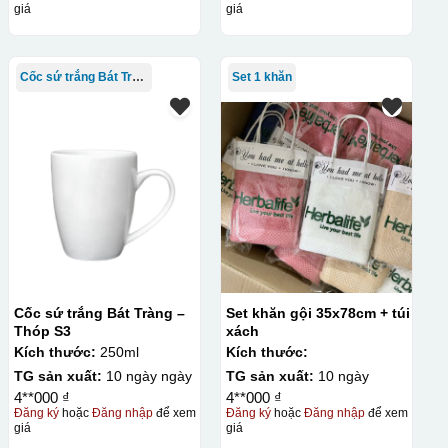
giá
giá
Cốc sứ trắng Bát Tràng
Set 1 khăn
Cốc sứ trắng Bát Tràng –
Set khăn gội 35x78cm + túi
Thóp S3
xách
Kích thước:
250ml
Kích thước:
TG sản xuất:
10 ngày ngày
TG sản xuất:
10 ngày
4**000 ₫
4**000 ₫
Đăng ký
hoặc
Đăng nhập
để xem
Đăng ký
hoặc
Đăng nhập
để xem
giá
giá