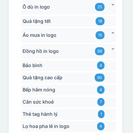
Ô dù in logo
25
Quà tặng tết
18
Áo mưa in logo
15
Đồng hồ in logo
88
Bảo bình
4
Quà tặng cao cấp
90
Bếp hâm nóng
4
Cân sức khoẻ
7
Thẻ tag hành lý
1
Lọ hoa pha lê in logo
4