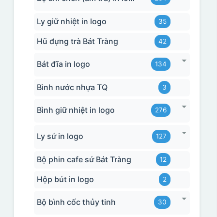
Ly giữ nhiệt in logo
35
Hũ đựng trà Bát Tràng
42
Bát đĩa in logo
134
Bình nước nhựa TQ
3
Bình giữ nhiệt in logo
276
Ly sứ in logo
127
Bộ phin cafe sứ Bát Tràng
12
Hộp bút in logo
2
Bộ bình cốc thủy tinh
30