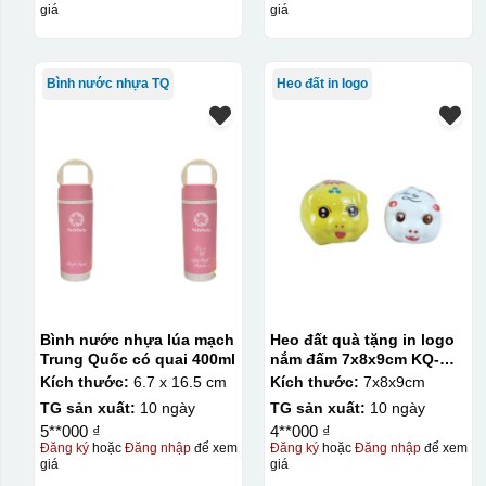
giá
giá
Bình nước nhựa TQ
Heo đất in logo
Bình nước nhựa lúa mạch
Heo đất quà tặng in logo
Trung Quốc có quai 400ml
nắm đấm 7x8x9cm KQ-
HĐ02
Kích thước:
6.7 x 16.5 cm
Kích thước:
7x8x9cm
TG sản xuất:
10 ngày
TG sản xuất:
10 ngày
5**000 ₫
4**000 ₫
Đăng ký
hoặc
Đăng nhập
để xem
Đăng ký
hoặc
Đăng nhập
để xem
giá
giá