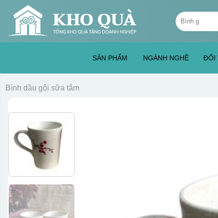
Skip
Tìm
to
kiếm:
content
SẢN PHẨM
NGÀNH NGHỀ
ĐỐI
Bình dầu gội sữa tắm