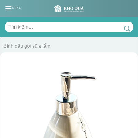
Skip
MENU
to
content
Tìm
kiếm:
Bình dầu gội sữa tắm