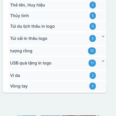
Thẻ tên, Huy hiệu
2
Thủy tinh
5
Túi du lịch thêu in logo
6
Túi vải in thêu logo
3
tượng rồng
15
USB quà tặng in logo
11
Ví da
2
Vòng tay
3