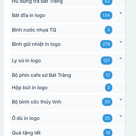
Hũ đựng trà Bát Tràng
42
Bát đĩa in logo
134
Bình nước nhựa TQ
3
Bình giữ nhiệt in logo
276
Ly sứ in logo
127
Bộ phin cafe sứ Bát Tràng
12
Hộp bút in logo
2
Bộ bình cốc thủy tinh
30
Ô dù in logo
25
Quà tặng tết
18