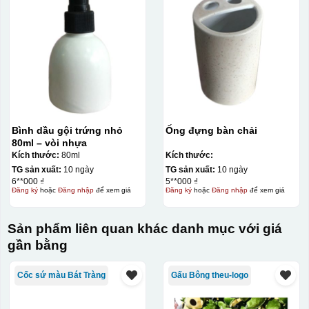
Bình dầu gội trứng nhỏ
Ống đựng bàn chải
80ml – vòi nhựa
Kích thước:
80ml
Kích thước:
TG sản xuất:
10 ngày
TG sản xuất:
10 ngày
6**000 ₫
5**000 ₫
Đăng ký
hoặc
Đăng nhập
để xem giá
Đăng ký
hoặc
Đăng nhập
để xem giá
Sản phẩm liên quan khác danh mục với giá
gần bằng
Cốc sứ màu Bát Tràng
Gấu Bông theu-logo