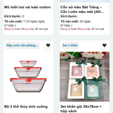
Mũ lưỡi trai vải kaki cotton
Cốc sứ màu Bát Tràng –
Cốc Lotte màu mát (đổi
quai)
Kích thước:
0
Kích thước:
TG sản xuất:
7-10 ngày ngày
TG sản xuất:
10 ngày
5**000 ₫
6**000 ₫
Đăng ký
hoặc
Đăng nhập
để xem giá
Đăng ký
hoặc
Đăng nhập
để xem giá
Hộp cơm văn phòng Trung Quốc
Set 1 khăn
Bộ 3 thố thủy tinh vuông
Set khăn gội 35x78cm +
hộp xách