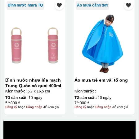
Men hỏa biến
Bình nước nhựa TQ
Áo mưa cánh dơi
Bình nước nhựa lúa mạch
Áo mưa trẻ em vải tổ ong
Trung Quốc có quai 400ml
Kích thước:
6.7 x 16.5 cm
Kích thước:
TG sản xuất:
10 ngày
TG sản xuất:
10 ngày
5**000 ₫
7**000 ₫
Đăng ký
hoặc
Đăng nhập
để xem giá
Đăng ký
hoặc
Đăng nhập
để xem giá