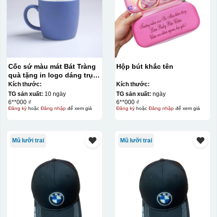
Cốc sứ màu mát Bát Tràng
Hộp bút khắc tên
quà tặng in logo dáng trụ
lùn quai C 330ml KQ-CSM09
Kích thước:
Kích thước:
TG sản xuất:
10 ngày
TG sản xuất:
ngày
6**000 ₫
6**000 ₫
Đăng ký
hoặc
Đăng nhập
để xem giá
Đăng ký
hoặc
Đăng nhập
để xem giá
Mũ lưỡi trai
Mũ lưỡi trai