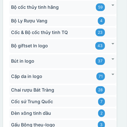
Bộ cốc thủy tinh hãng
59
Bộ Ly Rượu Vang
4
Cốc & Bộ cốc thủy tinh TQ
23
Bộ giftset In logo
43
Bút in logo
37
Cặp da in logo
71
Chai rượu Bát Tràng
28
Cốc sứ Trung Quốc
7
Đèn xông tinh dầu
2
Gấu Bông theu-logo
3