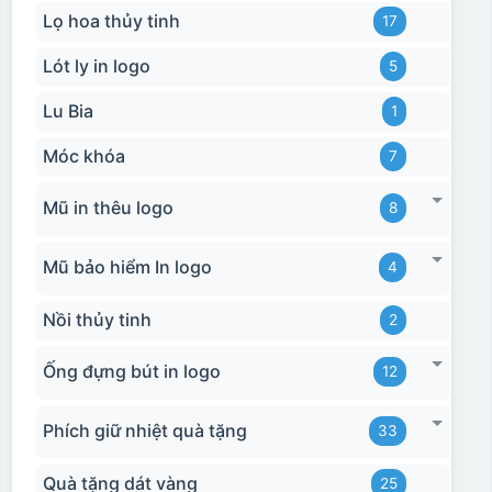
Lọ hoa thủy tinh
17
Lót ly in logo
5
Lu Bia
1
Móc khóa
7
Mũ in thêu logo
8
Mũ bảo hiểm In logo
4
Nồi thủy tinh
2
Ống đựng bút in logo
12
Phích giữ nhiệt quà tặng
33
Quà tặng dát vàng
25