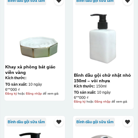
Bình dầu gội sữa tắm
Bình dầu gội sữa tắm
Khay xà phòng bát giác
viền vàng
Bình dầu gội chữ nhật nhỏ
Kích thước:
150ml – vòi nhựa
TG sản xuất:
10 ngày
Kích thước:
150ml
6**000 ₫
TG sản xuất:
10 ngày
Đăng ký
hoặc
Đăng nhập
để xem giá
6**000 ₫
Đăng ký
hoặc
Đăng nhập
để xem giá
Bình dầu gội sữa tắm
Bình dầu gội sữa tắm