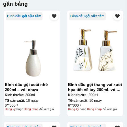
gần bằng
Bình dầu gội sữa tắm
Bình dầu gội sữa tắm
Bình dầu gội xoài nhỏ
Bình dầu gội thang vai xuôi
200ml – vòi nhựa
họa tiết vẽ tay 200ml- vòi
nhựa
Kích thước:
200ml
Kích thước:
200ml
TG sản xuất:
10 ngày
TG sản xuất:
10 ngày
6**000 ₫
6**000 ₫
Đăng ký
hoặc
Đăng nhập
để xem giá
Đăng ký
hoặc
Đăng nhập
để xem giá