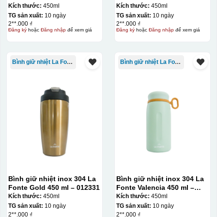
Kích thước:
450ml
Kích thước:
450ml
TG sản xuất:
10 ngày
TG sản xuất:
10 ngày
2**.000 ₫
2**.000 ₫
Đăng ký
hoặc
Đăng nhập
để xem giá
Đăng ký
hoặc
Đăng nhập
để xem giá
Bình giữ nhiệt La Fonte
Bình giữ nhiệt La Fonte
Bình giữ nhiệt inox 304 La
Bình giữ nhiệt inox 304 La
Fonte Gold 450 ml – 012331
Fonte Valencia 450 ml –
012355
Kích thước:
450ml
Kích thước:
450ml
TG sản xuất:
10 ngày
TG sản xuất:
10 ngày
2**.000 ₫
2**.000 ₫