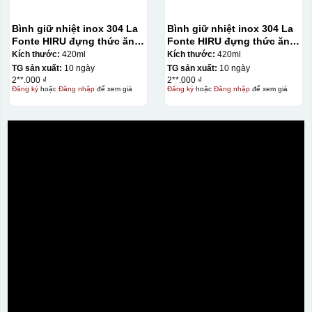
Bình giữ nhiệt inox 304 La
Bình giữ nhiệt inox 304 La
Fonte HIRU đựng thức ăn
Fonte HIRU đựng thức ăn
420 ml – 012348
420 ml – 012348
Kích thước:
420ml
Kích thước:
420ml
TG sản xuất:
10 ngày
TG sản xuất:
10 ngày
2**.000 ₫
2**.000 ₫
Đăng ký
hoặc
Đăng nhập
để xem giá
Đăng ký
hoặc
Đăng nhập
để xem giá