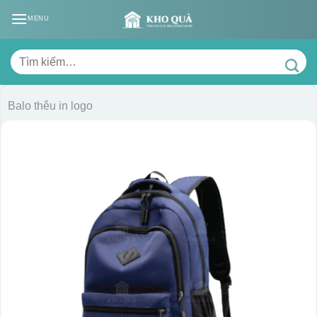
Skip
MENU
to
content
Tìm
kiếm:
Balo thêu in logo