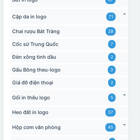
Cặp da in logo
71
Chai rượu Bát Tràng
28
Cốc sứ Trung Quốc
7
Đèn xông tinh dầu
2
Gấu Bông theu-logo
3
Giá đỡ điện thoại
2
Gối in thêu logo
5
Heo đất in logo
37
Hộp cơm văn phòng
45