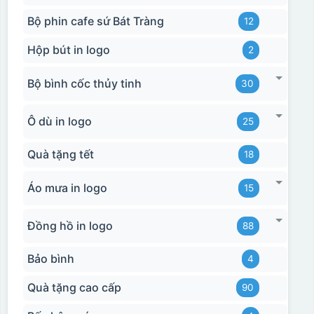
Bộ phin cafe sứ Bát Tràng
12
Hộp bút in logo
2
Bộ bình cốc thủy tinh
30
Ô dù in logo
25
Quà tặng tết
18
Áo mưa in logo
15
Đồng hồ in logo
88
Bảo bình
4
Quà tặng cao cấp
90