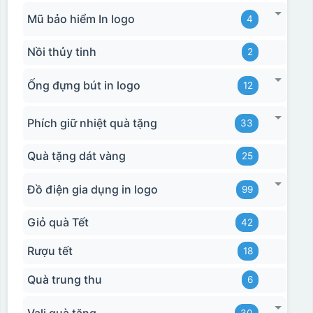
Mũ bảo hiểm In logo
4
Nồi thủy tinh
2
Ống đựng bút in logo
12
Phích giữ nhiệt quà tặng
33
Quà tặng dát vàng
25
Đồ điện gia dụng in logo
99
Giỏ quà Tết
42
Rượu tết
18
Quà trung thu
6
Vali quà tặng
30