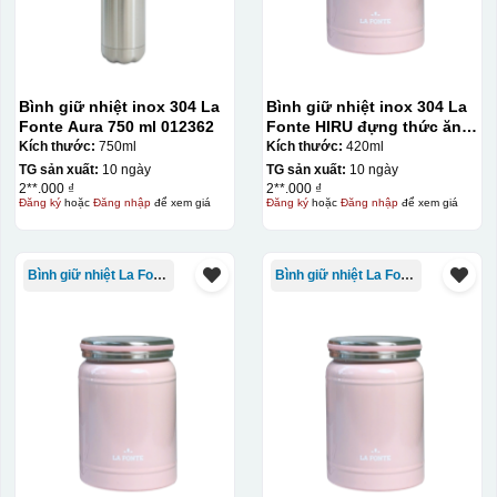
Bình giữ nhiệt inox 304 La
Bình giữ nhiệt inox 304 La
Fonte Aura 750 ml 012362
Fonte HIRU đựng thức ăn
420 ml – 012348
Kích thước:
750ml
Kích thước:
420ml
TG sản xuất:
10 ngày
TG sản xuất:
10 ngày
2**.000 ₫
2**.000 ₫
Đăng ký
hoặc
Đăng nhập
để xem giá
Đăng ký
hoặc
Đăng nhập
để xem giá
Bình giữ nhiệt La Fonte
Bình giữ nhiệt La Fonte