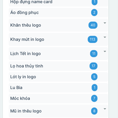
Hộp đựng name card
1
Áo đồng phục
2
Khăn thêu logo
40
Khay mứt in logo
113
Lịch Tết in logo
11
Lọ hoa thủy tinh
17
Lót ly in logo
5
Lu Bia
1
Móc khóa
7
Mũ in thêu logo
8