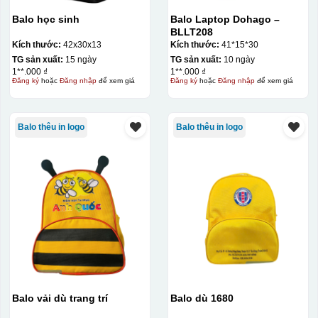
Balo học sinh
Balo Laptop Dohago –
BLLT208
Kích thước:
42x30x13
Kích thước:
41*15*30
TG sản xuất:
15 ngày
TG sản xuất:
10 ngày
1**.000 ₫
1**.000 ₫
Đăng ký
hoặc
Đăng nhập
để xem giá
Đăng ký
hoặc
Đăng nhập
để xem giá
Balo thêu in logo
Balo thêu in logo
Balo vải dù trang trí
Balo dù 1680