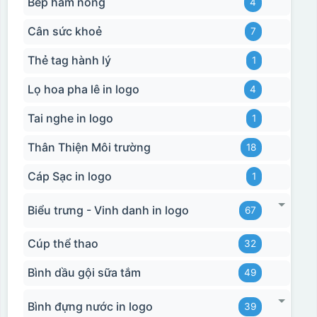
Bếp hâm nóng
4
Cân sức khoẻ
7
Thẻ tag hành lý
1
Lọ hoa pha lê in logo
4
Tai nghe in logo
1
Thân Thiện Môi trường
18
Cáp Sạc in logo
1
Biểu trưng - Vinh danh in logo
67
Cúp thể thao
32
Bình dầu gội sữa tắm
49
Bình đựng nước in logo
39