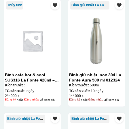
Thủy tinh
Bình giữ nhiệt La Fonte
Bình cafe hot & cool
Bình giữ nhiệt inox 304 La
SUS316 La Fonte 420ml –
Fonte Aura 500 ml 012324
012775
Kích thước:
Kích thước:
500ml
TG sản xuất:
ngày
TG sản xuất:
10 ngày
2**.000 ₫
1**.000 ₫
Đăng ký
hoặc
Đăng nhập
để xem giá
Đăng ký
hoặc
Đăng nhập
để xem giá
Bình giữ nhiệt La Fonte
Bình giữ nhiệt La Fonte