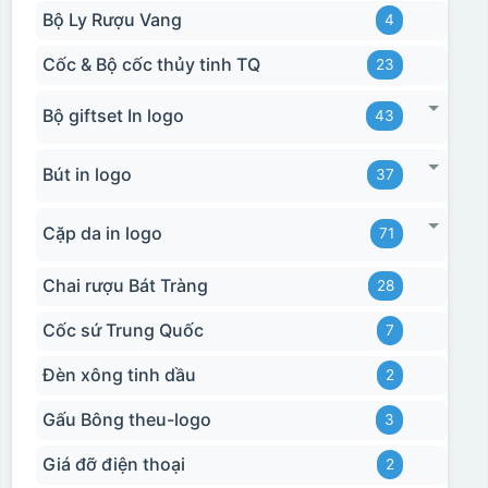
Bộ Ly Rượu Vang
4
Cốc & Bộ cốc thủy tinh TQ
23
Bộ giftset In logo
43
Bút in logo
37
Cặp da in logo
71
Chai rượu Bát Tràng
28
Cốc sứ Trung Quốc
7
Đèn xông tinh dầu
2
Gấu Bông theu-logo
3
Giá đỡ điện thoại
2