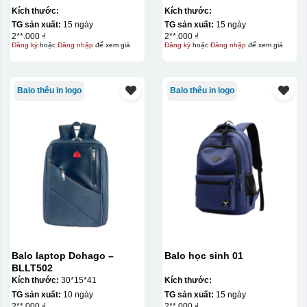
Kích thước:
Kích thước:
TG sản xuất:
15 ngày
TG sản xuất:
15 ngày
2**.000 ₫
2**.000 ₫
Đăng ký
hoặc
Đăng nhập
để xem giá
Đăng ký
hoặc
Đăng nhập
để xem giá
Balo thêu in logo
Balo thêu in logo
Balo laptop Dohago –
Balo học sinh 01
BLLT502
Kích thước:
30*15*41
Kích thước:
TG sản xuất:
10 ngày
TG sản xuất:
15 ngày
2**.000 ₫
2**.000 ₫