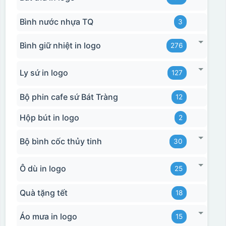
Bình nước nhựa TQ
3
Bình giữ nhiệt in logo
276
Ly sứ in logo
127
Bộ phin cafe sứ Bát Tràng
12
Hộp bút in logo
2
Bộ bình cốc thủy tinh
30
Ô dù in logo
25
Quà tặng tết
18
Áo mưa in logo
15