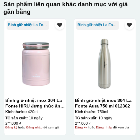
Sản phẩm liên quan khác danh mục với giá
gần bằng
Kiểu in:
Bình giữ nhiệt La Fonte
Bình giữ nhiệt La Fonte
In pet
Chất liệu:
Da
chất liệu Da
Bình giữ nhiệt inox 304 La
Bình giữ nhiệt inox 304 La
Fonte HIRU đựng thức ăn
Fonte Aura 750 ml 012362
420 ml – 012348
Kích thước:
420ml
Kích thước:
750ml
TG sản xuất:
10 ngày
TG sản xuất:
10 ngày
2**.000 ₫
2**.000 ₫
Đăng ký
hoặc
Đăng nhập
để xem giá
Đăng ký
hoặc
Đăng nhập
để xem giá