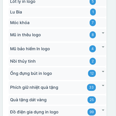
Lót ly in logo
5
Lu Bia
1
Móc khóa
7
Mũ in thêu logo
8
Mũ bảo hiểm In logo
4
Nồi thủy tinh
2
Ống đựng bút in logo
12
Phích giữ nhiệt quà tặng
33
Quà tặng dát vàng
25
Đồ điện gia dụng in logo
99