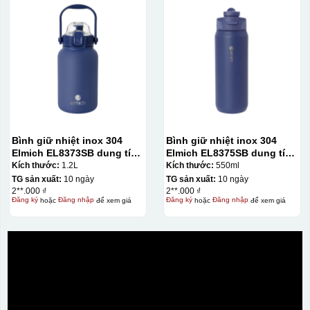
Bình giữ nhiệt inox 304
Bình giữ nhiệt inox 304
Elmich EL8373SB dung tích
Elmich EL8375SB dung tích
1.2L
550ml
Kích thước:
1.2L
Kích thước:
550ml
TG sản xuất:
10 ngày
TG sản xuất:
10 ngày
2**.000 ₫
2**.000 ₫
Đăng ký
hoặc
Đăng nhập
để xem giá
Đăng ký
hoặc
Đăng nhập
để xem giá