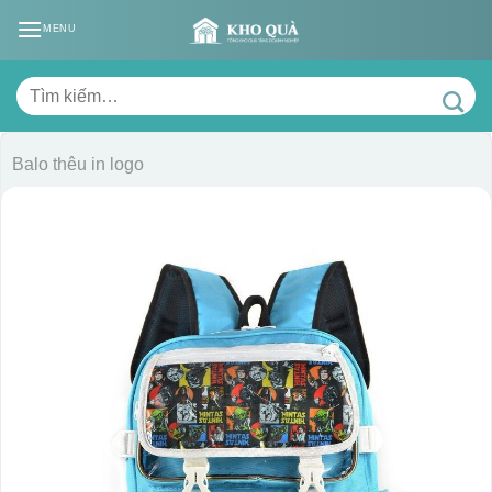
Skip
MENU
to
content
Tìm
kiếm:
Balo thêu in logo