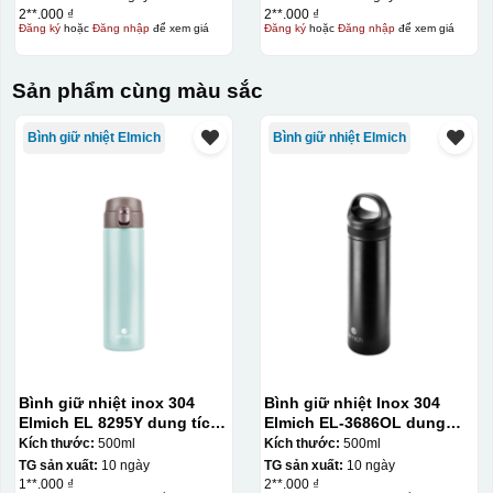
2**.000 ₫
2**.000 ₫
Đăng ký
hoặc
Đăng nhập
để xem giá
Đăng ký
hoặc
Đăng nhập
để xem giá
Sản phẩm cùng màu sắc
Bình giữ nhiệt Elmich
Bình giữ nhiệt Elmich
Bình giữ nhiệt inox 304
Bình giữ nhiệt Inox 304
Elmich EL 8295Y dung tích
Elmich EL-3686OL dung
500ml
tích 500ml
Kích thước:
500ml
Kích thước:
500ml
TG sản xuất:
10 ngày
TG sản xuất:
10 ngày
1**.000 ₫
2**.000 ₫