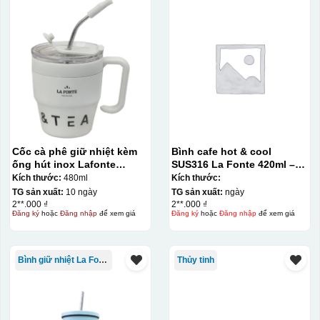
Cốc cà phê giữ nhiệt kèm
Bình cafe hot & cool
ống hút inox Lafonte
SUS316 La Fonte 420ml –
480ML – 012782
012775
Kích thước:
480ml
Kích thước:
TG sản xuất:
10 ngày
TG sản xuất:
ngày
2**.000 ₫
2**.000 ₫
Đăng ký
hoặc
Đăng nhập
để xem giá
Đăng ký
hoặc
Đăng nhập
để xem giá
Bình giữ nhiệt La Fonte
Thủy tinh