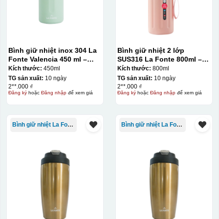
Bình giữ nhiệt inox 304 La
Bình giữ nhiệt 2 lớp
Fonte Valencia 450 ml –
SUS316 La Fonte 800ml –
012355
012720
Kích thước:
450ml
Kích thước:
800ml
TG sản xuất:
10 ngày
TG sản xuất:
10 ngày
2**.000 ₫
2**.000 ₫
Đăng ký
hoặc
Đăng nhập
để xem giá
Đăng ký
hoặc
Đăng nhập
để xem giá
Bình giữ nhiệt La Fonte
Bình giữ nhiệt La Fonte