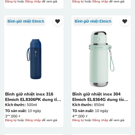
Đăng ký
hoặc
Đăng nhập
để xem giá
Đăng ký
hoặc
Đăng nhập
để xem giá
Bình giữ nhiệt Elmich
Bình giữ nhiệt Elmich
Bình giữ nhiệt inox 316
Bình giữ nhiệt inox 304
Elmich EL8306PK dung tích
Elmich EL8364G dung tích
500ml
850ml
Kích thước:
500ml
Kích thước:
850ml
TG sản xuất:
10 ngày
TG sản xuất:
10 ngày
3**.000 ₫
4**.000 ₫
Đăng ký
hoặc
Đăng nhập
để xem giá
Đăng ký
hoặc
Đăng nhập
để xem giá