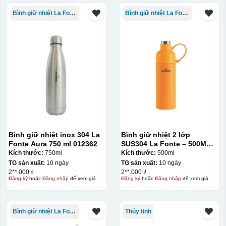
Bình giữ nhiệt La Fonte
Bình giữ nhiệt La Fonte
Bình giữ nhiệt inox 304 La
Bình giữ nhiệt 2 lớp
Fonte Aura 750 ml 012362
SUS304 La Fonte – 500ML –
012737
Kích thước:
750ml
Kích thước:
500ml
TG sản xuất:
10 ngày
TG sản xuất:
10 ngày
2**.000 ₫
2**.000 ₫
Đăng ký
hoặc
Đăng nhập
để xem giá
Đăng ký
hoặc
Đăng nhập
để xem giá
Bình giữ nhiệt La Fonte
Thủy tinh