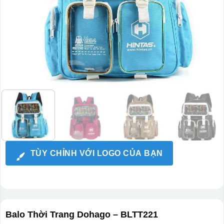
TÙY CHỈNH VỚI LOGO CỦA BẠN
Balo Thời Trang Dohago – BLTT221