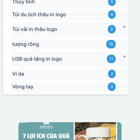
Thủy tinh
5
Túi du lịch thêu in logo
6
Túi vải in thêu logo
3
tượng rồng
15
USB quà tặng in logo
11
Ví da
2
Vòng tay
3