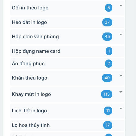
Gối in thêu logo
5
Heo đất in logo
37
Hộp cơm văn phòng
45
Hộp đựng name card
1
Áo đồng phục
2
Khăn thêu logo
40
Khay mứt in logo
113
Lịch Tết in logo
11
Lọ hoa thủy tinh
17