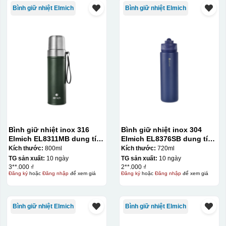
Bình giữ nhiệt Elmich
Bình giữ nhiệt Elmich
Bình giữ nhiệt inox 316
Bình giữ nhiệt inox 304
Elmich EL8311MB dung tích
Elmich EL8376SB dung tích
800ml
720ml
Kích thước:
800ml
Kích thước:
720ml
TG sản xuất:
10 ngày
TG sản xuất:
10 ngày
3**.000 ₫
2**.000 ₫
Đăng ký
hoặc
Đăng nhập
để xem giá
Đăng ký
hoặc
Đăng nhập
để xem giá
Bình giữ nhiệt Elmich
Bình giữ nhiệt Elmich