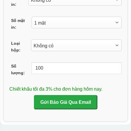
in:
Số mặt
in:
Loại
hộp:
Số
lượng:
Chiết khấu tối đa 3% cho đơn hàng hôm nay.
Gửi Báo Giá Qua Email