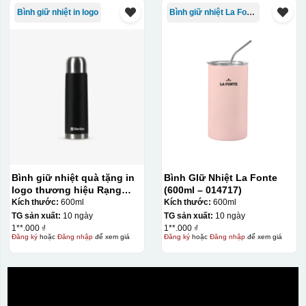
Bình giữ nhiệt in logo
Bình giữ nhiệt La Fonte
Bình giữ nhiệt quà tặng in
Bình GIữ Nhiệt La Fonte
logo thương hiệu Rạng
(600ml – 014717)
Đông 600ml KQ-BGN22
Kích thước:
600ml
Kích thước:
600ml
TG sản xuất:
10 ngày
TG sản xuất:
10 ngày
1**.000 ₫
1**.000 ₫
Đăng ký
hoặc
Đăng nhập
để xem giá
Đăng ký
hoặc
Đăng nhập
để xem giá