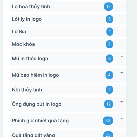
Lọ hoa thủy tinh
17
Lót ly in logo
5
Lu Bia
1
Móc khóa
7
Mũ in thêu logo
8
Mũ bảo hiểm In logo
4
Nồi thủy tinh
2
Ống đựng bút in logo
12
Phích giữ nhiệt quà tặng
33
Quà tặng dát vàng
25