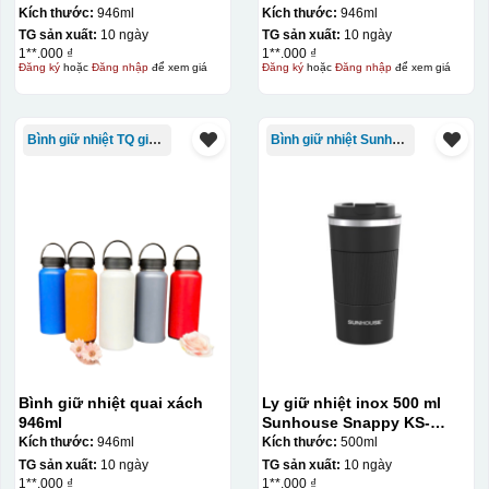
Kích thước:
946ml
Kích thước:
946ml
TG sản xuất:
10 ngày
TG sản xuất:
10 ngày
1**.000 ₫
1**.000 ₫
Đăng ký
hoặc
Đăng nhập
để xem giá
Đăng ký
hoặc
Đăng nhập
để xem giá
Bình giữ nhiệt TQ giá rẻ
Bình giữ nhiệt Sunhouse
Bình giữ nhiệt quai xách
Ly giữ nhiệt inox 500 ml
946ml
Sunhouse Snappy KS-
TU500S
Kích thước:
946ml
Kích thước:
500ml
TG sản xuất:
10 ngày
TG sản xuất:
10 ngày
1**.000 ₫
1**.000 ₫