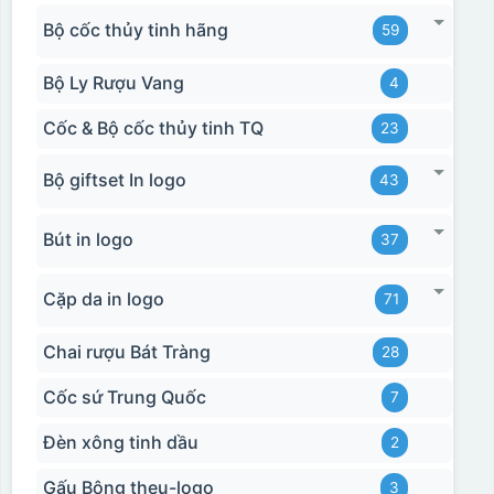
Bộ cốc thủy tinh hãng
59
Bộ Ly Rượu Vang
4
Cốc & Bộ cốc thủy tinh TQ
23
Bộ giftset In logo
43
Bút in logo
37
Cặp da in logo
71
Chai rượu Bát Tràng
28
Cốc sứ Trung Quốc
7
Đèn xông tinh dầu
2
Gấu Bông theu-logo
3