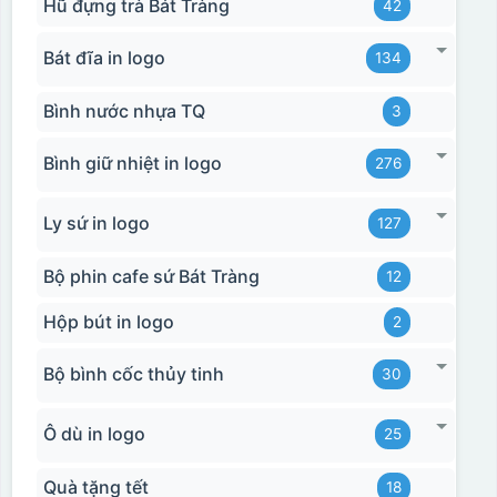
Hũ đựng trà Bát Tràng
42
Bát đĩa in logo
134
Bình nước nhựa TQ
3
Bình giữ nhiệt in logo
276
Ly sứ in logo
127
Bộ phin cafe sứ Bát Tràng
12
Hộp bút in logo
2
Bộ bình cốc thủy tinh
30
Ô dù in logo
25
Quà tặng tết
18