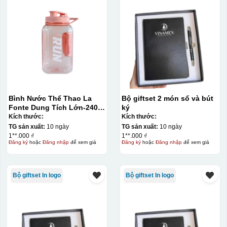
Bình Nước Thể Thao La
Bộ giftset 2 món sổ và bút
Fonte Dung Tích Lớn-2400
ký
ML014892-BLU
Kích thước:
Kích thước:
TG sản xuất:
10 ngày
TG sản xuất:
10 ngày
1**.000 ₫
1**.000 ₫
Đăng ký
hoặc
Đăng nhập
để xem giá
Đăng ký
hoặc
Đăng nhập
để xem giá
Bộ giftset In logo
Bộ giftset In logo