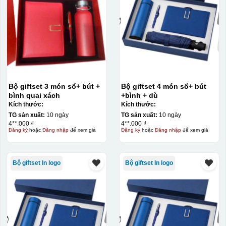
Bộ giftset 3 món sổ+ bút +
Bộ giftset 4 món sổ+ bút
bình quai xách
+bình + dù
Kích thước:
Kích thước:
TG sản xuất:
10 ngày
TG sản xuất:
10 ngày
4**.000 ₫
4**.000 ₫
Đăng ký
hoặc
Đăng nhập
để xem giá
Đăng ký
hoặc
Đăng nhập
để xem giá
Bộ giftset In logo
Bộ giftset In logo