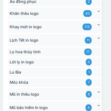
Áo đồng phục
2
Khăn thêu logo
40
Khay mứt in logo
113
Lịch Tết in logo
11
Lọ hoa thủy tinh
17
Lót ly in logo
5
Lu Bia
1
Móc khóa
7
Mũ in thêu logo
8
Mũ bảo hiểm In logo
4