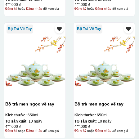
4**.000 ₫
4**.000 ₫
Đăng ký
hoặc
Đăng nhập
để xem giá
Đăng ký
hoặc
Đăng nhập
để xem giá
Bộ Trà Vẽ Tay
Bộ Trà Vẽ Tay
đây là kiểu hộp quay xách lót lụa chỉ khác là thêm quai
thêm tiền
Hộp xi lót lụa
Hộp xi ấm chén
Bộ trà men ngọc vẽ tay
Bộ trà men ngọc vẽ tay
Kích thước:
650ml
Kích thước:
650ml
TG sản xuất:
10 ngày
TG sản xuất:
10 ngày
4**.000 ₫
4**.000 ₫
Đăng ký
hoặc
Đăng nhập
để xem giá
Đăng ký
hoặc
Đăng nhập
để xem giá