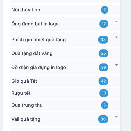
Nồi thủy tinh
2
Ống đựng bút in logo
12
Hộp xi 2 cốc
Phích giữ nhiệt quà tặng
33
Quà tặng dát vàng
25
Đồ điện gia dụng in logo
99
Giỏ quà Tết
42
Rượu tết
18
Quà trung thu
6
Vali quà tặng
30