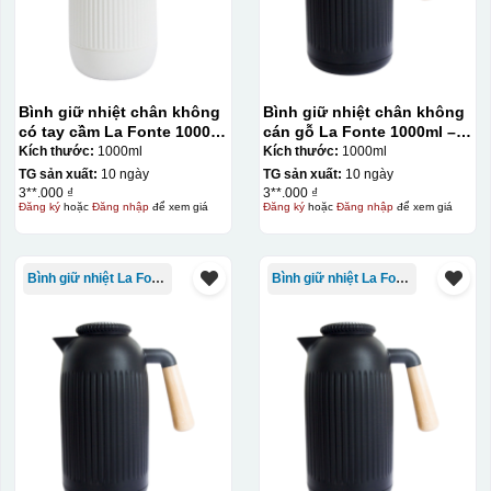
Bình giữ nhiệt chân không
Bình giữ nhiệt chân không
có tay cầm La Fonte 1000ml
cán gỗ La Fonte 1000ml –
– 011655
011679
Kích thước:
1000ml
Kích thước:
1000ml
TG sản xuất:
10 ngày
TG sản xuất:
10 ngày
3**.000 ₫
3**.000 ₫
Đăng ký
hoặc
Đăng nhập
để xem giá
Đăng ký
hoặc
Đăng nhập
để xem giá
Bình giữ nhiệt La Fonte
Bình giữ nhiệt La Fonte
Kiểu in:
In UV
In UV trên quà tặng là kỹ thuật sử dụng mực đặc biệt
được chiếu tia cực tím để đóng rắn ngay sau khi in, cho
phép in được trên nhiều chất liệu như nhựa, kim loại,
thủy tinh với độ bền cao và màu sắc tươi sáng. Ưu điểm
của phương pháp này là khô nhanh, thân thiện môi
trường, độ bám dính tốt và có thể tạo các hiệu ứng nổi