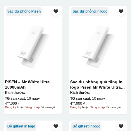
Sạc dự phòng Pisen
Sạc dự phòng in logo
PISEN – Mr White Ultra
Sạc dự phòng quà tặng in
10000mAh
logo Pisen Mr White Ultra
10000mAh KQ-SDP13
Kích thước:
Kích thước:
TG sản xuất:
10 ngày
TG sản xuất:
10 ngày
4**.000 ₫
4**.000 ₫
Đăng ký
hoặc
Đăng nhập
để xem giá
Đăng ký
hoặc
Đăng nhập
để xem giá
Bộ giftset In logo
Bộ giftset In logo