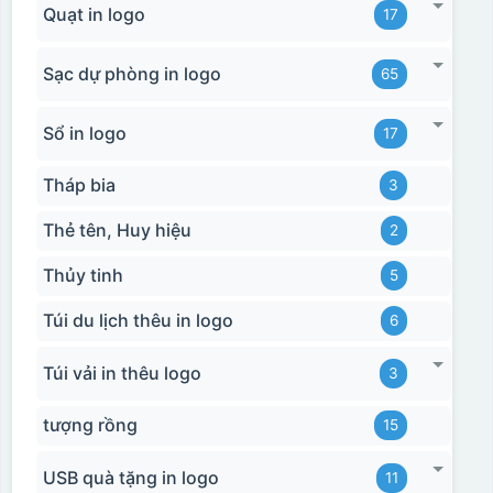
Quạt in logo
17
Sạc dự phòng in logo
65
Sổ in logo
17
Hộp xi biểu trưng
Tháp bia
3
Thẻ tên, Huy hiệu
2
Thủy tinh
5
Túi du lịch thêu in logo
6
Túi vải in thêu logo
3
tượng rồng
15
USB quà tặng in logo
11