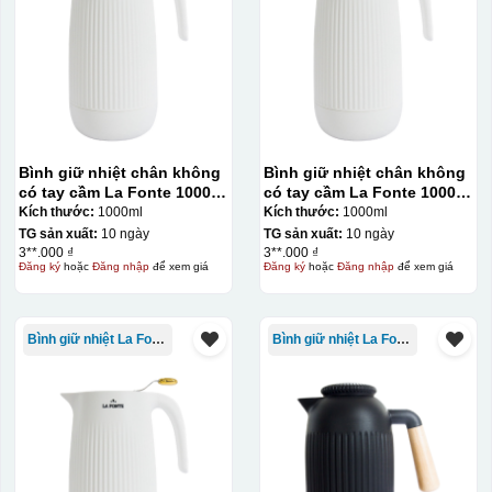
Bình giữ nhiệt chân không
Bình giữ nhiệt chân không
có tay cầm La Fonte 1000ml
có tay cầm La Fonte 1000ml
– 011655
– 011655
Kích thước:
1000ml
Kích thước:
1000ml
TG sản xuất:
10 ngày
TG sản xuất:
10 ngày
3**.000 ₫
3**.000 ₫
Đăng ký
hoặc
Đăng nhập
để xem giá
Đăng ký
hoặc
Đăng nhập
để xem giá
Bình giữ nhiệt La Fonte
Bình giữ nhiệt La Fonte