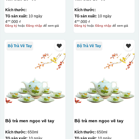
Kích thước:
Kích thước:
TG sản xuất:
10 ngày
TG sản xuất:
10 ngày
4**.000 ₫
4**.000 ₫
Đăng ký
hoặc
Đăng nhập
để xem giá
Đăng ký
hoặc
Đăng nhập
để xem giá
Bộ Trà Vẽ Tay
Bộ Trà Vẽ Tay
Hộp diêm quai xách lót lụa
Bộ trà men ngọc vẽ tay
Bộ trà men ngọc vẽ tay
Kích thước:
650ml
Kích thước:
650ml
TG sản xuất:
10 ngày
TG sản xuất:
10 ngày