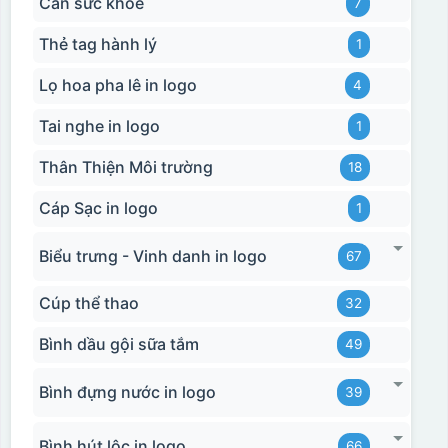
Cân sức khoẻ
7
Thẻ tag hành lý
1
Lọ hoa pha lê in logo
4
Tai nghe in logo
1
Thân Thiện Môi trường
18
Cáp Sạc in logo
1
Biểu trưng - Vinh danh in logo
67
Cúp thể thao
32
Bình dầu gội sữa tắm
49
Bình đựng nước in logo
39
Bình hút lộc in logo
66