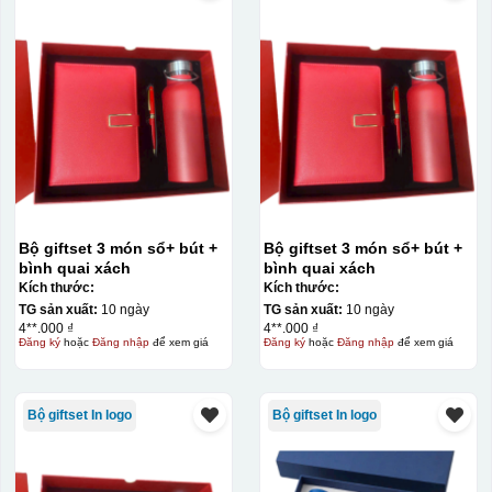
Bộ giftset 3 món sổ+ bút +
Bộ giftset 3 món sổ+ bút +
bình quai xách
bình quai xách
Kích thước:
Kích thước:
TG sản xuất:
10 ngày
TG sản xuất:
10 ngày
4**.000 ₫
4**.000 ₫
Đăng ký
hoặc
Đăng nhập
để xem giá
Đăng ký
hoặc
Đăng nhập
để xem giá
Bộ giftset In logo
Bộ giftset In logo