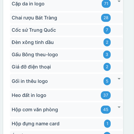
Cặp da in logo
71
Chai rượu Bát Tràng
28
Cốc sứ Trung Quốc
7
Đèn xông tinh dầu
2
Gấu Bông theu-logo
3
Giá đỡ điện thoại
2
Gối in thêu logo
5
Heo đất in logo
37
Hộp cơm văn phòng
45
Hộp đựng name card
1