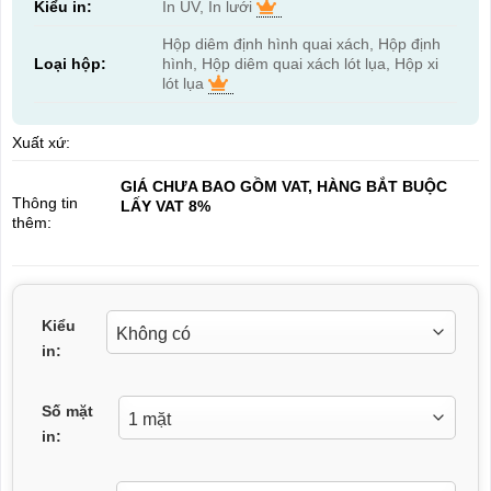
Kiểu in:
In UV, In lưới
Hộp diêm định hình quai xách, Hộp định
Loại hộp:
hình, Hộp diêm quai xách lót lụa, Hộp xi
lót lụa
Xuất xứ:
GIÁ CHƯA BAO GỒM VAT, HÀNG BẮT BUỘC
Thông tin
LẤY VAT 8%
thêm:
Kiểu
in:
Số mặt
in: