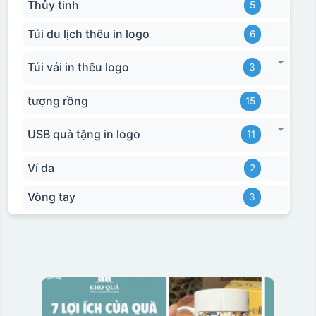
Thủy tinh
5
Túi du lịch thêu in logo
6
Túi vải in thêu logo
3
tượng rồng
15
USB quà tặng in logo
11
Ví da
2
Vòng tay
3