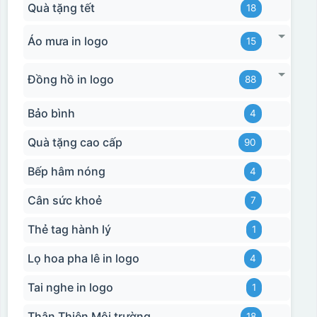
Quà tặng tết
18
Áo mưa in logo
15
Đồng hồ in logo
88
Bảo bình
4
Quà tặng cao cấp
90
Bếp hâm nóng
4
Cân sức khoẻ
7
Thẻ tag hành lý
1
Lọ hoa pha lê in logo
4
Tai nghe in logo
1
Thân Thiện Môi trường
18