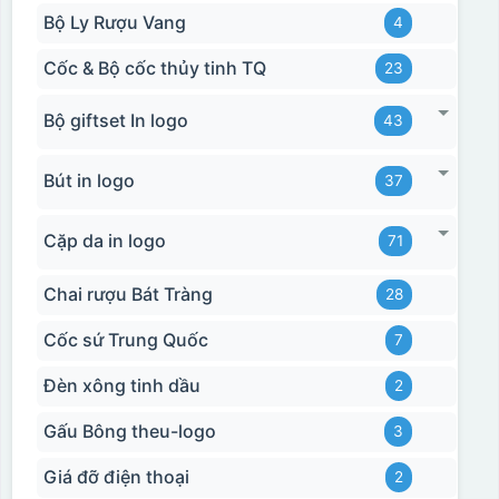
Bộ Ly Rượu Vang
4
Cốc & Bộ cốc thủy tinh TQ
23
Bộ giftset In logo
43
Bút in logo
37
Hộp xi ly sứ
Cặp da in logo
71
Chai rượu Bát Tràng
28
Cốc sứ Trung Quốc
7
Đèn xông tinh dầu
2
Gấu Bông theu-logo
3
Giá đỡ điện thoại
2