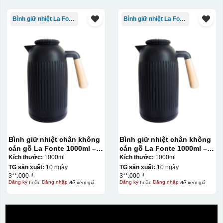
Bình giữ nhiệt La Fonte
Bình giữ nhiệt La Fonte
Bình giữ nhiệt chân không
Bình giữ nhiệt chân không
cán gỗ La Fonte 1000ml –
cán gỗ La Fonte 1000ml –
011679
011679
Kích thước:
1000ml
Kích thước:
1000ml
TG sản xuất:
10 ngày
TG sản xuất:
10 ngày
3**.000 ₫
3**.000 ₫
Đăng ký
hoặc
Đăng nhập
để xem giá
Đăng ký
hoặc
Đăng nhập
để xem giá