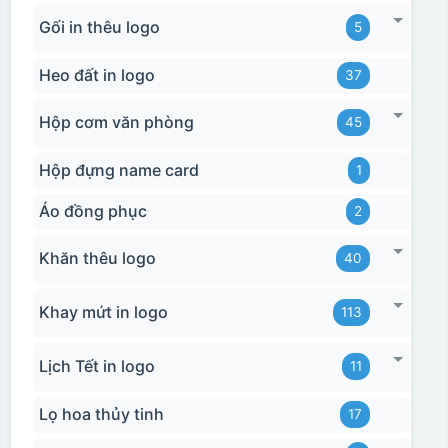
Gối in thêu logo
5
Heo đất in logo
37
Hộp cơm văn phòng
45
Hộp đựng name card
1
Áo đồng phục
2
Khăn thêu logo
40
Khay mứt in logo
113
Lịch Tết in logo
11
Lọ hoa thủy tinh
17