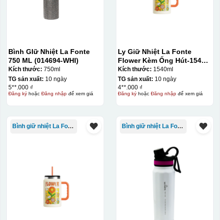
Decal được in xong, sẽ có 1 nền vàng phía dưới
Bình GIữ Nhiệt La Fonte
Ly Giữ Nhiệt La Fonte
750 ML (014694-WHI)
Flower Kèm Ống Hút-1540
ml-014786
Kích thước:
750ml
Kích thước:
1540ml
TG sản xuất:
10 ngày
TG sản xuất:
10 ngày
5**.000 ₫
4**.000 ₫
Đăng ký
hoặc
Đăng nhập
để xem giá
Đăng ký
hoặc
Đăng nhập
để xem giá
Bình giữ nhiệt La Fonte
Bình giữ nhiệt La Fonte