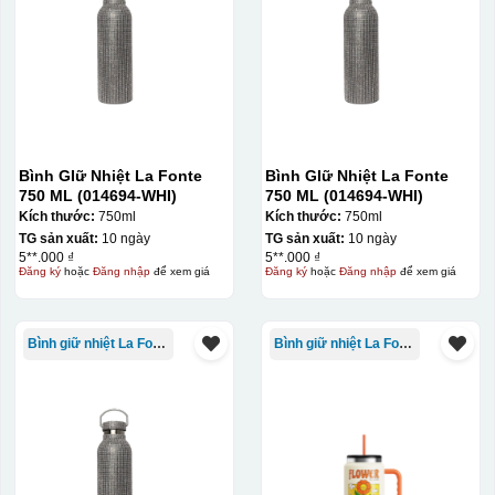
700-800 độ C
Bước 1: Tạo ra DECAL
Để tạo ra decal
trước khi dán nó lên gốm sứ, xưởng in sẽ in lên 1 loại
giấy đặc biệt, và kích thước logo được căn chỉnh theo
sản phẩm, để khi dán không bị nhỏ hoặc to quá
Bình GIữ Nhiệt La Fonte
Bình GIữ Nhiệt La Fonte
750 ML (014694-WHI)
750 ML (014694-WHI)
Kích thước:
750ml
Kích thước:
750ml
TG sản xuất:
10 ngày
TG sản xuất:
10 ngày
5**.000 ₫
5**.000 ₫
Đăng ký
hoặc
Đăng nhập
để xem giá
Đăng ký
hoặc
Đăng nhập
để xem giá
Bình giữ nhiệt La Fonte
Bình giữ nhiệt La Fonte