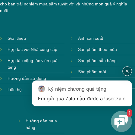
cho bạn trải nghiệm mua sắm tuyệt vời và những món quà ý nghĩa
nhất.
Giới thiệu
Ảnh sản xuất
Hợp tác với Nhà cung cấp
Sản phẩm theo mùa
Hợp tác cộng tác viên quà
Sản phẩm sẵn hàng
tặng
Sản phẩm mới
Hộp xi biểu trưng
Hướng dẫn sử dụng
Sản phẩm môi trường
kỷ niệm chương quà tặng
Liên hệ
Em gửi qua Zalo nào được ạ !
user.zalo
1
Hướng dẫn mua
hàng