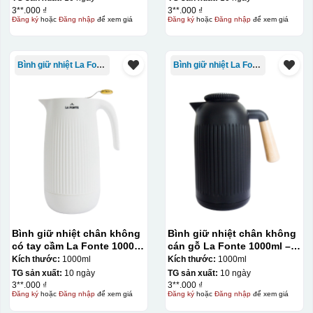
3**.000 ₫
3**.000 ₫
Đăng ký
hoặc
Đăng nhập
để xem giá
Đăng ký
hoặc
Đăng nhập
để xem giá
Bình giữ nhiệt La Fonte
Bình giữ nhiệt La Fonte
Chén sau khi được dán xong (chưa nung)
Bình giữ nhiệt chân không
Bình giữ nhiệt chân không
có tay cầm La Fonte 1000ml
cán gỗ La Fonte 1000ml –
– 011655
011679
Kích thước:
1000ml
Kích thước:
1000ml
TG sản xuất:
10 ngày
TG sản xuất:
10 ngày
3**.000 ₫
3**.000 ₫
Đăng ký
hoặc
Đăng nhập
để xem giá
Đăng ký
hoặc
Đăng nhập
để xem giá