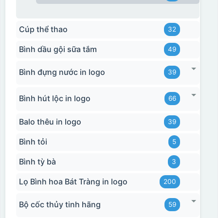
Cúp thể thao
32
Bình dầu gội sữa tắm
49
Bình đựng nước in logo
39
Bình hút lộc in logo
66
Balo thêu in logo
39
Bình tỏi
5
Bình tỳ bà
3
Lọ Bình hoa Bát Tràng in logo
200
Bộ cốc thủy tinh hãng
59