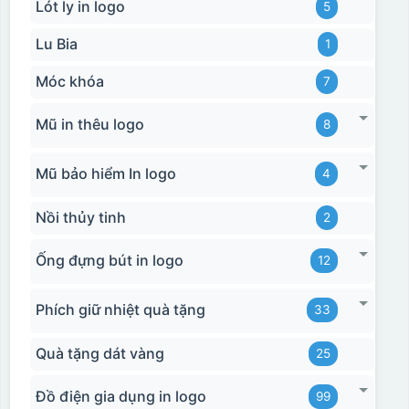
Lót ly in logo
5
Lu Bia
1
Móc khóa
7
Mũ in thêu logo
8
Mũ bảo hiểm In logo
4
Nồi thủy tinh
2
Ống đựng bút in logo
12
Phích giữ nhiệt quà tặng
33
Quà tặng dát vàng
25
Đồ điện gia dụng in logo
99