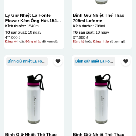
Ly Giữ Nhiệt La Fonte
Bình Giữ Nhiệt Thể Thao
Đây là giấy decal đã in xong, đang chờ khô để cắt dán
Flower Kèm Ống Hút-1540
709ml Lafonte
ml-014786
Kích thước:
1540ml
Kích thước:
709ml
lên gốm sứ
TG sản xuất:
10 ngày
TG sản xuất:
10 ngày
4**.000 ₫
3**.000 ₫
Bước 2: Dán decal lên gốm sứ
Để dán decal lên gốm
Đăng ký
hoặc
Đăng nhập
để xem giá
Đăng ký
hoặc
Đăng nhập
để xem giá
sứ, thợ sẽ cắt thủ công các miếng logo ra, sau đó thấp
nước và trượt nhẹ lên gốm sứ để tem decal dính tạm lên
Bình giữ nhiệt La Fonte
Bình giữ nhiệt La Fonte
đó bằng nước. Người thợ sẽ căn chỉnh bằng mắt thường
cho vị trí logo cân đối phù hợp, sau đó dùng miếng nhựa
gạt hết nước phía dưới ra
Bình Giữ Nhiệt Thể Thao
Bình Giữ Nhiệt Thể Thao