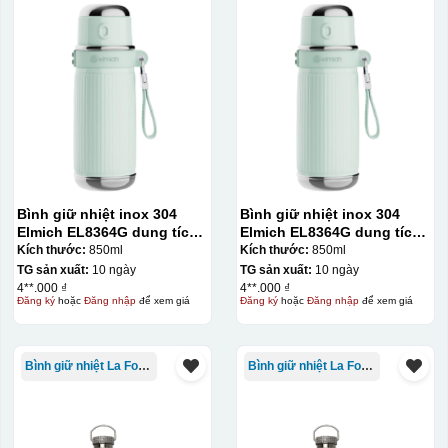
Bình giữ nhiệt inox 304
Bình giữ nhiệt inox 304
Elmich EL8364G dung tích
Elmich EL8364G dung tích
850ml
850ml
Kích thước:
850ml
Kích thước:
850ml
TG sản xuất:
10 ngày
TG sản xuất:
10 ngày
4**.000 ₫
4**.000 ₫
Đăng ký
hoặc
Đăng nhập
để xem giá
Đăng ký
hoặc
Đăng nhập
để xem giá
Kiểu in:
In Decal
IN Decal lên GỐM SỨ
Bình giữ nhiệt La Fonte
Bình giữ nhiệt La Fonte
Bước 1: Tạo khuôn in để tạo ra Decal Bước 2: Dán
decal lên gốm sứ Bước 3: Cho vào lò nung ở nhiệt độ