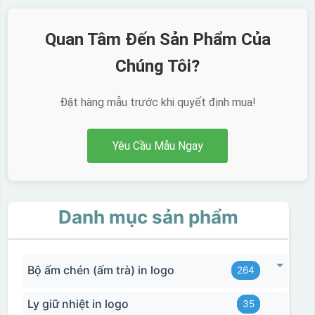
Quan Tâm Đến Sản Phẩm Của
Chúng Tôi?
Đặt hàng mẫu trước khi quyết định mua!
Ưu, nhược điểm của in Decal trượt nước
Yêu Cầu Mẫu Ngay
trên gốm sứ
Ưu điểm
Nhược điểm
Danh mục sản phẩm
Độ bám dính lên bề
mặt vật liệu rất tốt,
không phai theo thời
gian
Bộ ấm chén (ấm trà) in logo
264
Không thể tẩy xoá
Ly giữ nhiệt in logo
35
được nếu in sai,