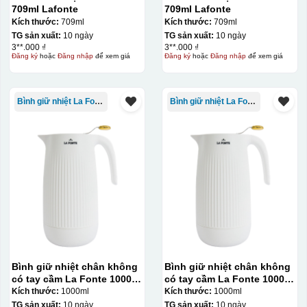
709ml Lafonte
709ml Lafonte
Kích thước:
709ml
Kích thước:
709ml
TG sản xuất:
10 ngày
TG sản xuất:
10 ngày
3**.000 ₫
3**.000 ₫
Đăng ký
hoặc
Đăng nhập
để xem giá
Đăng ký
hoặc
Đăng nhập
để xem giá
Bình giữ nhiệt La Fonte
Bình giữ nhiệt La Fonte
Thợ đang căn chỉnh dán decal lên bát cơm
Bình giữ nhiệt chân không
Bình giữ nhiệt chân không
có tay cầm La Fonte 1000ml
có tay cầm La Fonte 1000ml
– 011655
– 011655
Kích thước:
1000ml
Kích thước:
1000ml
TG sản xuất:
10 ngày
TG sản xuất:
10 ngày