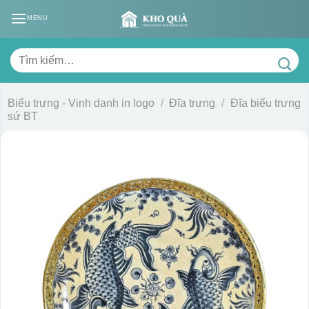
Skip
MENU
to
content
Tìm
kiếm:
Biểu trưng - Vinh danh in logo
/
Đĩa trưng
/
Đĩa biểu trưng
sứ BT