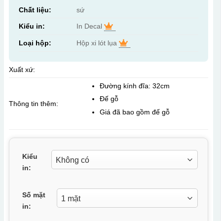
Chất liệu:
sứ
Kiểu in:
In Decal
Loại hộp:
Hộp xi lót lụa
Xuất xứ:
Đường kính đĩa: 32cm
Đế gỗ
Thông tin thêm:
Giá đã bao gồm đế gỗ
Kiểu
in:
Số mặt
in: