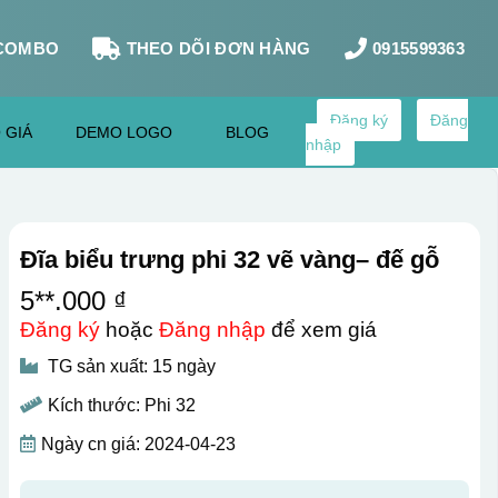
COMBO
THEO DÕI ĐƠN HÀNG
0915599363
Đăng ký
Đăng
 GIÁ
DEMO LOGO
BLOG
nhập
Đĩa biểu trưng phi 32 vẽ vàng– đế gỗ
5**.000 ₫
Đăng ký
hoặc
Đăng nhập
để xem giá
TG sản xuất: 15 ngày
Kích thước: Phi 32
Ngày cn giá: 2024-04-23