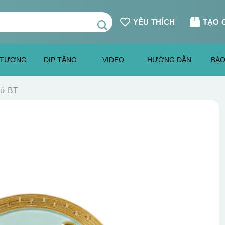
YÊU THÍCH
TẠO 
 TƯỢNG
DỊP TẶNG
VIDEO
HƯỚNG DẪN
BÁO
sứ BT