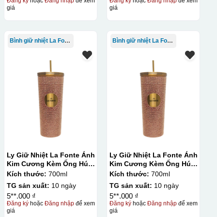
Đăng ký
hoặc
Đăng nhập
để xem
Đăng ký
hoặc
Đăng nhập
để xem
giá
giá
Bình giữ nhiệt La Fonte
Bình giữ nhiệt La Fonte
lên gốm sứ Bước 3: Cho vào lò nung ở nhiệt độ 700-800 độ C
ên gốm sứ, xưởng in sẽ in lên 1 loại giấy đặc biệt, và kích
ng bị nhỏ hoặc to quá
Ly Giữ Nhiệt La Fonte Ánh
Ly Giữ Nhiệt La Fonte Ánh
Kim Cương Kèm Ống Hút-
Kim Cương Kèm Ống Hút-
700 ml-014687-GOL
700 ml-014687-GOL
Kích thước:
700ml
Kích thước:
700ml
TG sản xuất:
10 ngày
TG sản xuất:
10 ngày
5**.000 ₫
5**.000 ₫
Đăng ký
hoặc
Đăng nhập
để xem
Đăng ký
hoặc
Đăng nhập
để xem
giá
giá