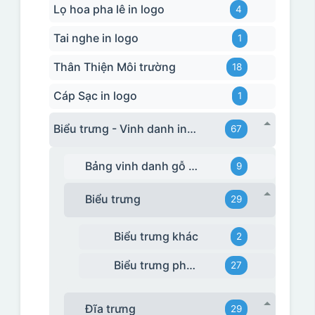
Lọ hoa pha lê in logo
4
Tai nghe in logo
1
Thân Thiện Môi trường
18
Cáp Sạc in logo
1
Biểu trưng - Vinh danh in logo
67
Bảng vinh danh gỗ đồng
9
Biểu trưng
29
Biểu trưng khác
2
Biểu trưng pha lê
27
Đĩa trưng
29