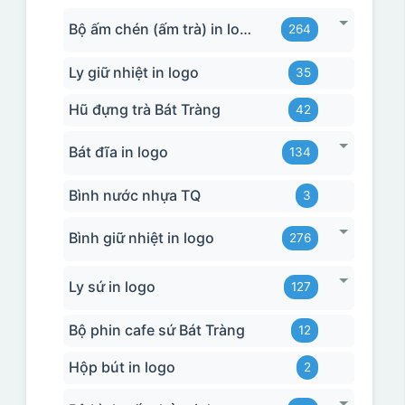
Bộ ấm chén (ấm trà) in logo
264
Ly giữ nhiệt in logo
35
Hũ đựng trà Bát Tràng
42
Bát đĩa in logo
134
Bình nước nhựa TQ
3
Bình giữ nhiệt in logo
276
Ly sứ in logo
127
Bộ phin cafe sứ Bát Tràng
12
Hộp bút in logo
2