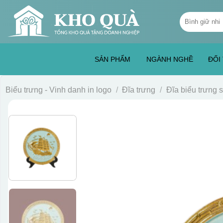
Skip
Tìm
to
kiếm:
content
SẢN PHẨM
NGÀNH NGHỀ
ĐỐI
Biểu trưng - Vinh danh in logo
/
Đĩa trưng
/
Đĩa biểu trưng 