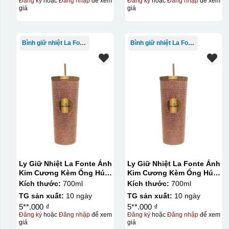
Đăng ký
hoặc
Đăng nhập
để xem
Đăng ký
hoặc
Đăng nhập
để xem
giá
giá
Kiểu in:
In Decal
IN Decal lên GỐM SỨ
Bình giữ nhiệt La Fonte
Bình giữ nhiệt La Fonte
Bước 1: Tạo khuôn in để tạo ra Decal Bước 2: Dán decal 
Bước 1: Tạo ra DECAL
Để tạo ra decal trước khi dán nó l
thước logo được căn chỉnh theo sản phẩm, để khi dán khô
Ly Giữ Nhiệt La Fonte Ánh
Ly Giữ Nhiệt La Fonte Ánh
Kim Cương Kèm Ống Hút-
Kim Cương Kèm Ống Hút-
700 ml-014687-GOL
700 ml-014687-GOL
Kích thước:
700ml
Kích thước:
700ml
TG sản xuất:
10 ngày
TG sản xuất:
10 ngày
5**.000 ₫
5**.000 ₫
Đăng ký
hoặc
Đăng nhập
để xem
Đăng ký
hoặc
Đăng nhập
để xem
giá
giá