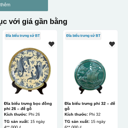
 thêm
c với giá gần bằng
Đĩa biểu trưng sứ BT
Đĩa biểu trưng sứ BT
Đĩa biểu trưng bọc đồng
Đĩa biểu trưng phi 32 – đế
phi 26 – đế gỗ
gỗ
Kích thước:
Phi 26
Kích thước:
Phi 32
TG sản xuất:
15 ngày
TG sản xuất:
15 ngày
4**.000 ₫
6**.000 ₫