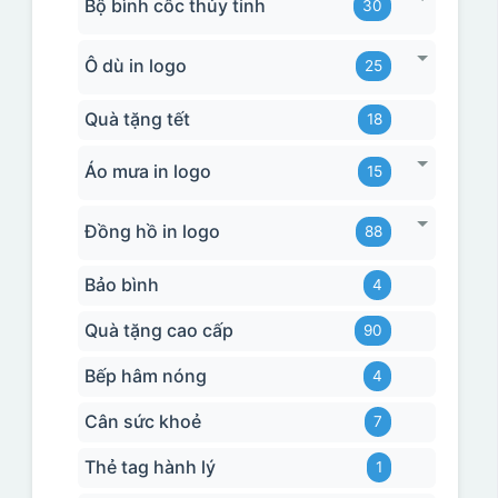
Bộ bình cốc thủy tinh
30
Ô dù in logo
25
Quà tặng tết
18
Áo mưa in logo
15
Đồng hồ in logo
88
Bảo bình
4
Quà tặng cao cấp
90
Bếp hâm nóng
4
Cân sức khoẻ
7
Thẻ tag hành lý
1