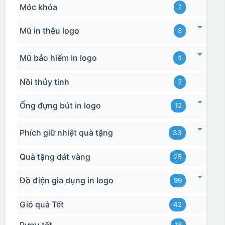
Móc khóa
7
Mũ in thêu logo
8
Mũ bảo hiểm In logo
4
Nồi thủy tinh
2
Ống đựng bút in logo
12
Phích giữ nhiệt quà tặng
33
Quà tặng dát vàng
25
Đồ điện gia dụng in logo
99
Giỏ quà Tết
42
Rượu tết
18