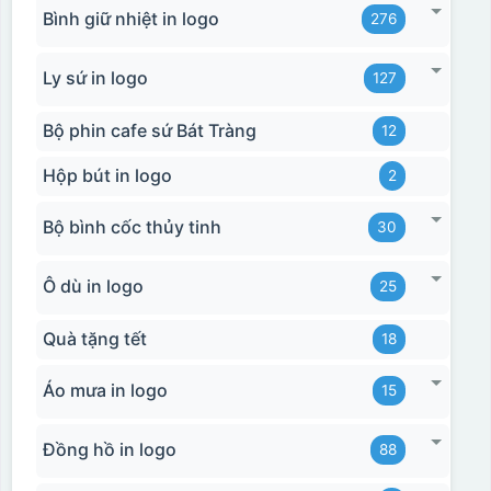
Bình giữ nhiệt in logo
276
Ly sứ in logo
127
Bộ phin cafe sứ Bát Tràng
12
Hộp bút in logo
2
Bộ bình cốc thủy tinh
30
Ô dù in logo
25
Quà tặng tết
18
Áo mưa in logo
15
Đồng hồ in logo
88