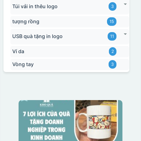
Túi vải in thêu logo
3
tượng rồng
15
USB quà tặng in logo
11
Ví da
2
Vòng tay
3