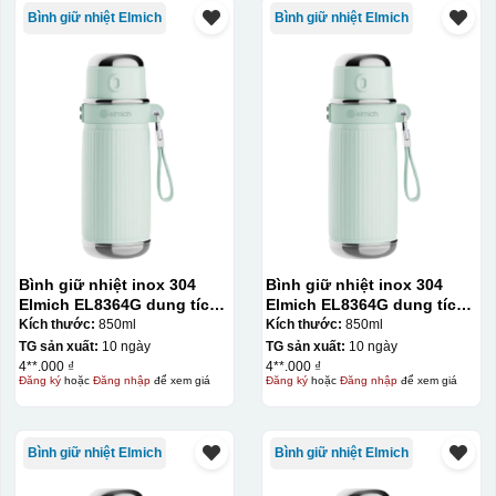
Bình giữ nhiệt Elmich
Bình giữ nhiệt Elmich
Bình giữ nhiệt inox 304
Bình giữ nhiệt inox 304
Elmich EL8364G dung tích
Elmich EL8364G dung tích
850ml
850ml
Kích thước:
850ml
Kích thước:
850ml
TG sản xuất:
10 ngày
TG sản xuất:
10 ngày
4**.000 ₫
4**.000 ₫
Đăng ký
hoặc
Đăng nhập
để xem giá
Đăng ký
hoặc
Đăng nhập
để xem giá
Bình giữ nhiệt Elmich
Bình giữ nhiệt Elmich