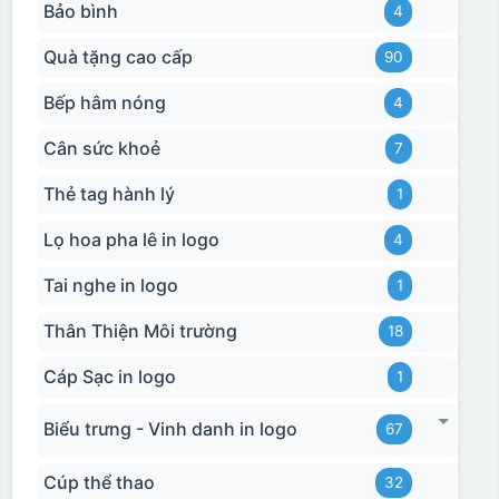
Bảo bình
4
Quà tặng cao cấp
90
Bếp hâm nóng
4
Cân sức khoẻ
7
Thẻ tag hành lý
1
Lọ hoa pha lê in logo
4
Tai nghe in logo
1
Thân Thiện Môi trường
18
Cáp Sạc in logo
1
Biểu trưng - Vinh danh in logo
67
Cúp thể thao
32