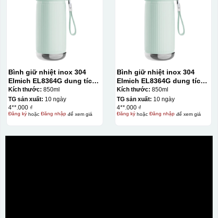
Bình giữ nhiệt inox 304
Bình giữ nhiệt inox 304
Elmich EL8364G dung tích
Elmich EL8364G dung tích
850ml
850ml
Kích thước:
850ml
Kích thước:
850ml
TG sản xuất:
10 ngày
TG sản xuất:
10 ngày
4**.000 ₫
4**.000 ₫
Đăng ký
hoặc
Đăng nhập
để xem giá
Đăng ký
hoặc
Đăng nhập
để xem giá