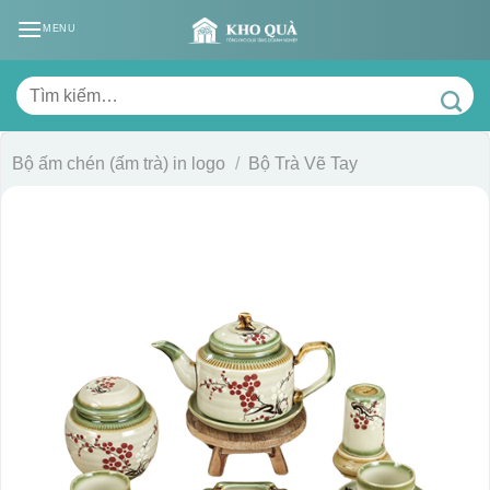
Skip
MENU
to
content
Tìm
kiếm:
Bộ ấm chén (ấm trà) in logo
/
Bộ Trà Vẽ Tay