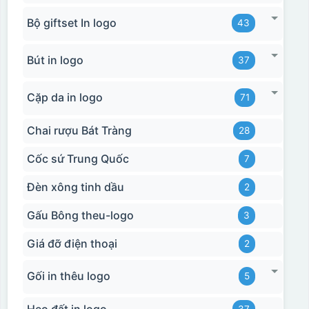
Bộ giftset In logo
43
Bút in logo
37
Cặp da in logo
71
Hộp xi bình giữ nhiệt
Chai rượu Bát Tràng
28
Cốc sứ Trung Quốc
7
Đèn xông tinh dầu
2
Gấu Bông theu-logo
3
Giá đỡ điện thoại
2
Gối in thêu logo
5
Heo đất in logo
37