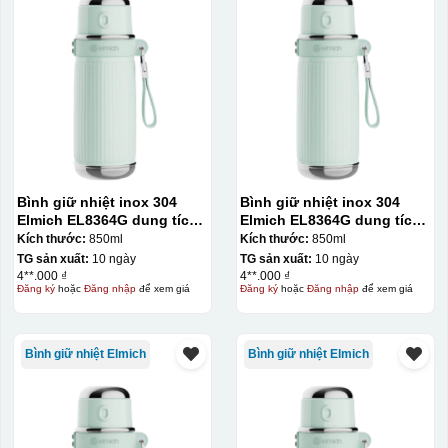
Bình giữ nhiệt inox 304
Bình giữ nhiệt inox 304
Elmich EL8364G dung tích
Elmich EL8364G dung tích
850ml
850ml
Kích thước:
850ml
Kích thước:
850ml
TG sản xuất:
10 ngày
TG sản xuất:
10 ngày
4**.000 ₫
4**.000 ₫
Đăng ký
hoặc
Đăng nhập
để xem giá
Đăng ký
hoặc
Đăng nhập
để xem giá
Bình giữ nhiệt Elmich
Bình giữ nhiệt Elmich