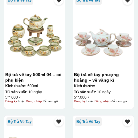
Bộ Trà Vẽ Tay
Bộ Trà Vẽ Tay
Hộp xi lót lụa
Hộp xi ấm chén
Bộ trà vẽ tay 500ml 04 – có
Bộ trà vẽ tay phượng
phụ kiện
hoàng – vẽ vàng kĩ
Kích thước:
500ml
Kích thước:
TG sản xuất:
10 ngày
TG sản xuất:
10 ngày
5**.000 ₫
5**.000 ₫
Đăng ký
hoặc
Đăng nhập
để xem giá
Đăng ký
hoặc
Đăng nhập
để xem giá
Bộ Trà Vẽ Tay
Bộ Trà Vẽ Tay