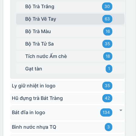
Bộ Trà Trắng
30
Bộ Trà Vẽ Tay
63
Bộ Trà Màu
16
Bộ Trà Tử Sa
35
Tích nước Ấm chè
18
Gạt tàn
1
Ly giữ nhiệt in logo
35
Hộp xi biểu trưng
Hũ đựng trà Bát Tràng
42
Bát đĩa in logo
134
Bình nước nhựa TQ
3