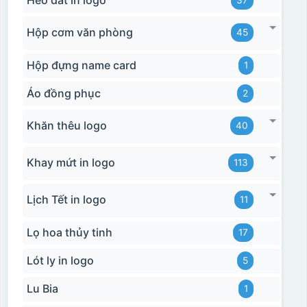
Hộp cơm văn phòng
45
Hộp đựng name card
1
Áo đồng phục
2
Hộp xi bình hoa
Khăn thêu logo
40
Khay mứt in logo
113
Lịch Tết in logo
11
Lọ hoa thủy tinh
17
Lót ly in logo
5
Lu Bia
1