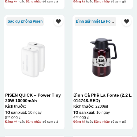
Đăng ký
hoặc
Đăng nhập
để xem giá
Đăng ký
hoặc
Đăng nhập
để xem giá
Sạc dự phòng Pisen
Bình giữ nhiệt La Fonte
PISEN QUICK – Power Tiny
Bình Cà Phê La Fonte (2.2 L
20W 10000mAh
014748-RED)
Kích thước:
Kích thước:
2200ml
TG sản xuất:
10 ngày
TG sản xuất:
10 ngày
5**.000 ₫
6**.000 ₫
Đăng ký
hoặc
Đăng nhập
để xem giá
Đăng ký
hoặc
Đăng nhập
để xem giá