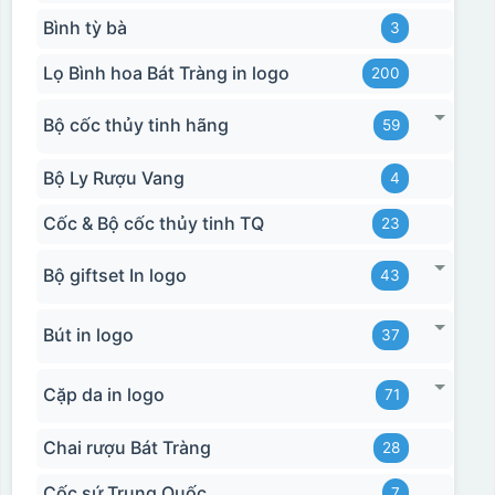
Bình tỳ bà
3
Lọ Bình hoa Bát Tràng in logo
200
Bộ cốc thủy tinh hãng
59
Bộ Ly Rượu Vang
4
Cốc & Bộ cốc thủy tinh TQ
23
Bộ giftset In logo
43
Bút in logo
37
Cặp da in logo
71
Hộp xi bình giữ nhiệt
Chai rượu Bát Tràng
28
Cốc sứ Trung Quốc
7