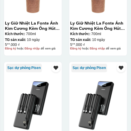
Ly Giữ Nhiệt La Fonte Ánh
Ly Giữ Nhiệt La Fonte Ánh
Kim Cương Kèm Ống Hút-
Kim Cương Kèm Ống Hút-
700 ml-014687-GOL
700 ml-014687-GOL
Kích thước:
700ml
Kích thước:
700ml
TG sản xuất:
10 ngày
TG sản xuất:
10 ngày
5**.000 ₫
5**.000 ₫
Đăng ký
hoặc
Đăng nhập
để xem giá
Đăng ký
hoặc
Đăng nhập
để xem giá
Sạc dự phòng Pisen
Sạc dự phòng Pisen