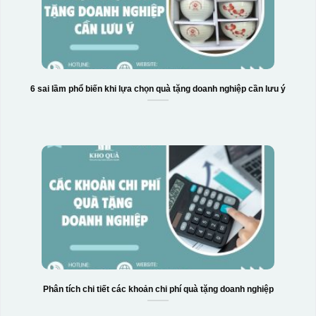
6 sai lầm phổ biến khi lựa chọn quà tặng doanh nghiệp cần lưu ý
Phân tích chi tiết các khoản chi phí quà tặng doanh nghiệp