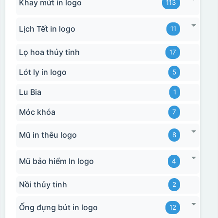
Khay mứt in logo
113
Lịch Tết in logo
11
Lọ hoa thủy tinh
17
Lót ly in logo
5
Lu Bia
1
Móc khóa
7
Mũ in thêu logo
8
Mũ bảo hiểm In logo
4
Nồi thủy tinh
2
Ống đựng bút in logo
12