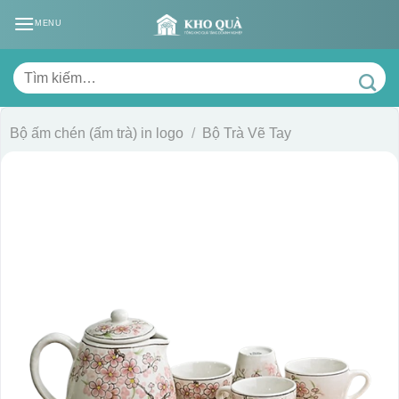
Skip
MENU
to
content
Tìm
kiếm:
Bộ ấm chén (ấm trà) in logo
/
Bộ Trà Vẽ Tay