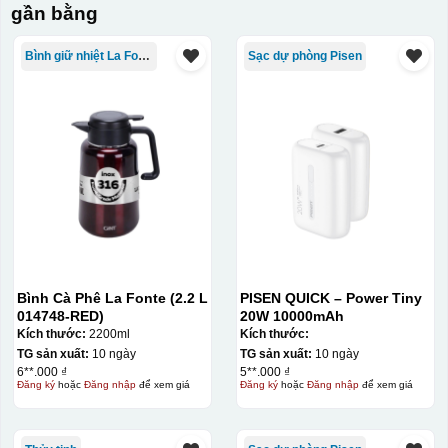
gần bằng
Hộp xi ly sứ
Bình giữ nhiệt La Fonte
Sạc dự phòng Pisen
Bình Cà Phê La Fonte (2.2 L
PISEN QUICK – Power Tiny
014748-RED)
20W 10000mAh
Kích thước:
2200ml
Kích thước:
TG sản xuất:
10 ngày
TG sản xuất:
10 ngày
6**.000 ₫
5**.000 ₫
Đăng ký
hoặc
Đăng nhập
để xem giá
Đăng ký
hoặc
Đăng nhập
để xem giá