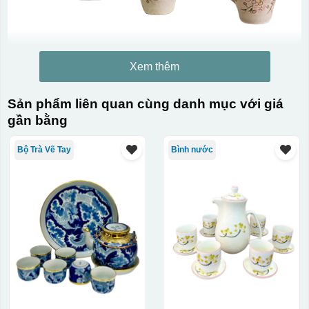
Xem thêm
Kiểu in:
Sản phẩm liên quan cùng danh mục với giá
In logo decan AC 1 mặt
gần bằng
Kiểu hộp:
Bộ Trà Vẽ Tay
Bình nước
Hộp xi lót lụa
Hộp xi ấm chén