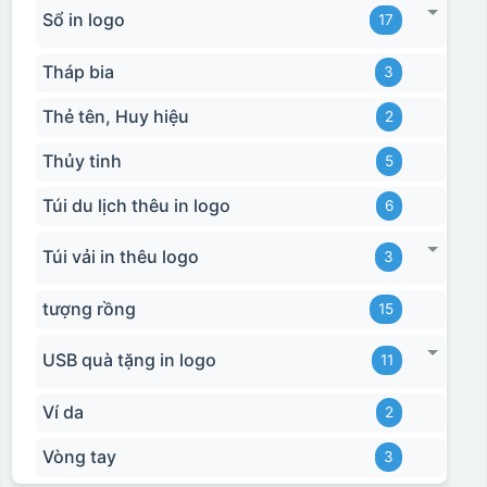
Sổ in logo
17
Tháp bia
3
Thẻ tên, Huy hiệu
2
Thủy tinh
5
Túi du lịch thêu in logo
6
Túi vải in thêu logo
3
tượng rồng
15
USB quà tặng in logo
11
Ví da
2
Vòng tay
3