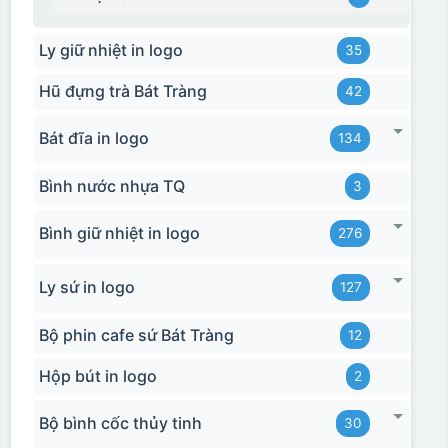
Ly giữ nhiệt in logo
35
Hộp xi biểu trưng
Hũ đựng trà Bát Tràng
42
Bát đĩa in logo
134
Bình nước nhựa TQ
3
Bình giữ nhiệt in logo
276
Ly sứ in logo
127
Bộ phin cafe sứ Bát Tràng
12
Hộp bút in logo
2
Bộ bình cốc thủy tinh
30