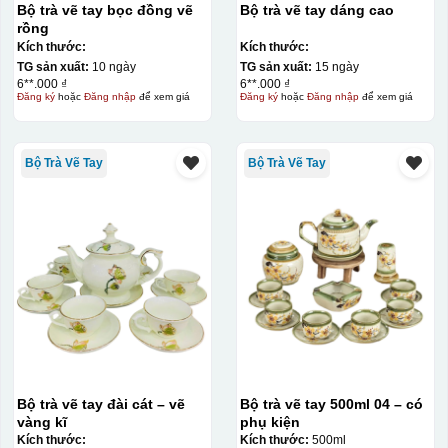
Bộ trà vẽ tay bọc đồng vẽ
Bộ trà vẽ tay dáng cao
rồng
Kích thước:
Kích thước:
TG sản xuất:
10 ngày
TG sản xuất:
15 ngày
6**.000 ₫
6**.000 ₫
Đăng ký
hoặc
Đăng nhập
để xem giá
Đăng ký
hoặc
Đăng nhập
để xem giá
Bộ Trà Vẽ Tay
Bộ Trà Vẽ Tay
Bộ trà vẽ tay đài cát – vẽ
Bộ trà vẽ tay 500ml 04 – có
vàng kĩ
phụ kiện
Kích thước:
Kích thước:
500ml