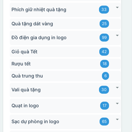
Phích giữ nhiệt quà tặng
33
Quà tặng dát vàng
25
Đồ điện gia dụng in logo
99
Giỏ quà Tết
42
Rượu tết
18
Quà trung thu
6
Vali quà tặng
30
Quạt in logo
17
Sạc dự phòng in logo
65