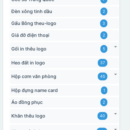
Đèn xông tinh dầu
2
Gấu Bông theu-logo
3
Giá đỡ điện thoại
2
Gối in thêu logo
5
Heo đất in logo
37
Hộp cơm văn phòng
45
Hộp đựng name card
1
Áo đồng phục
2
Hộp xi bình hoa
Khăn thêu logo
40