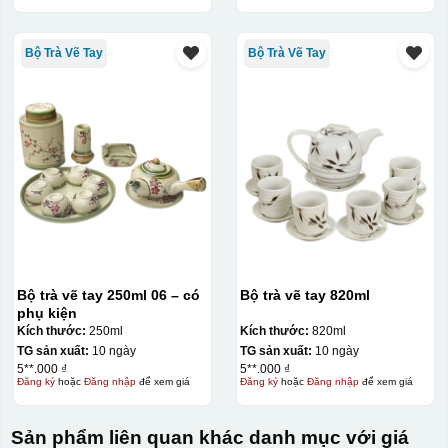
Bộ Trà Vẽ Tay
Bộ Trà Vẽ Tay
Bộ trà vẽ tay 250ml 06 – có
Bộ trà vẽ tay 820ml
phụ kiện
Kích thước:
250ml
Kích thước:
820ml
TG sản xuất:
10 ngày
TG sản xuất:
10 ngày
5**.000 ₫
5**.000 ₫
Đăng ký
hoặc
Đăng nhập
để xem giá
Đăng ký
hoặc
Đăng nhập
để xem giá
Sản phẩm liên quan khác danh mục với giá