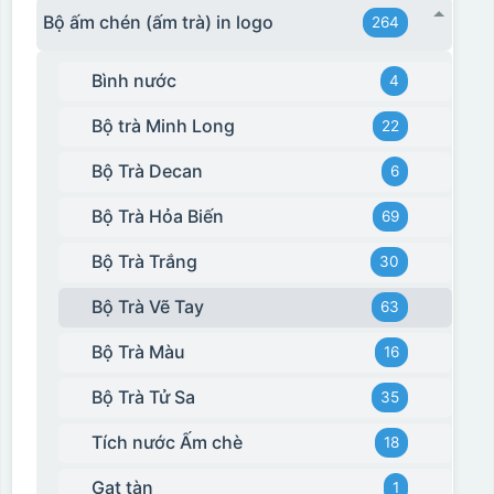
Bộ ấm chén (ấm trà) in logo
264
Bình nước
4
Hộp xi 2 cốc
Bộ trà Minh Long
22
Bộ Trà Decan
6
Bộ Trà Hỏa Biến
69
Bộ Trà Trắng
30
Bộ Trà Vẽ Tay
63
Bộ Trà Màu
16
Bộ Trà Tử Sa
35
Tích nước Ấm chè
18
Gạt tàn
1