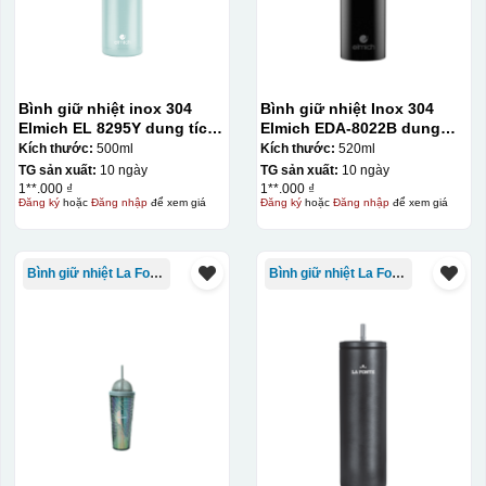
Bình giữ nhiệt inox 304
Bình giữ nhiệt Inox 304
Elmich EL 8295Y dung tích
Elmich EDA-8022B dung
500ml
tích 520ml
Kích thước:
500ml
Kích thước:
520ml
TG sản xuất:
10 ngày
TG sản xuất:
10 ngày
1**.000 ₫
1**.000 ₫
Đăng ký
hoặc
Đăng nhập
để xem giá
Đăng ký
hoặc
Đăng nhập
để xem giá
Bình giữ nhiệt La Fonte
Bình giữ nhiệt La Fonte