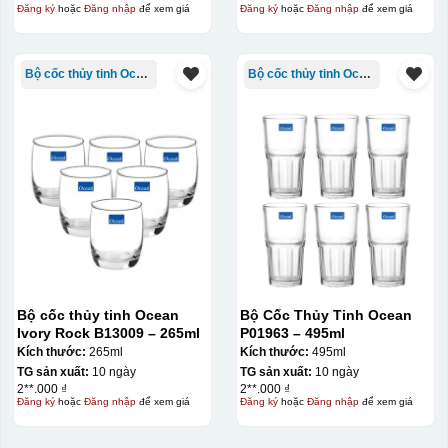
Kiểu hộp:
Đăng ký
hoặc
Đăng nhập
để xem giá
Đăng ký
hoặc
Đăng nhập
để xem giá
Hộp diêm quai xách lót lụa
Bộ cốc thủy tinh Ocean
Bộ cốc thủy tinh Ocean
Bộ cốc thủy tinh Ocean
Bộ Cốc Thủy Tinh Ocean
Ivory Rock B13009 – 265ml
P01963 – 495ml
Kích thước:
265ml
Kích thước:
495ml
TG sản xuất:
10 ngày
TG sản xuất:
10 ngày
2**.000 ₫
2**.000 ₫
đây là kiểu hộp quay xách lót lụa chỉ khác là thêm quai
Đăng ký
hoặc
Đăng nhập
để xem giá
Đăng ký
hoặc
Đăng nhập
để xem giá
thêm tiền