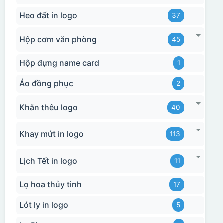
Heo đất in logo
37
Hộp cơm văn phòng
45
Hộp đựng name card
1
Áo đồng phục
2
Khăn thêu logo
40
Khay mứt in logo
113
Lịch Tết in logo
11
Lọ hoa thủy tinh
17
Lót ly in logo
5