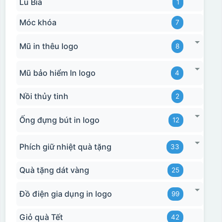
Lu Bia
1
Móc khóa
7
Mũ in thêu logo
8
Mũ bảo hiểm In logo
4
Nồi thủy tinh
2
Ống đựng bút in logo
12
Phích giữ nhiệt quà tặng
33
Quà tặng dát vàng
25
Đồ điện gia dụng in logo
99
Giỏ quà Tết
42