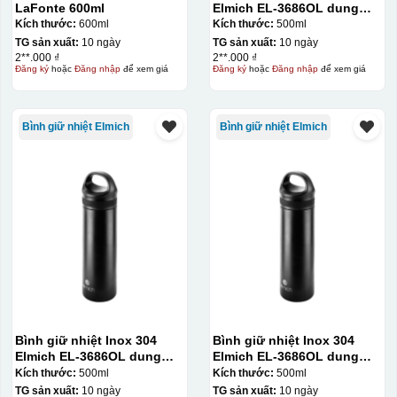
LaFonte 600ml
Elmich EL-3686OL dung
tích 500ml
Kích thước:
600ml
Kích thước:
500ml
TG sản xuất:
10 ngày
TG sản xuất:
10 ngày
2**.000 ₫
2**.000 ₫
Đăng ký
hoặc
Đăng nhập
để xem giá
Đăng ký
hoặc
Đăng nhập
để xem giá
Bình giữ nhiệt Elmich
Bình giữ nhiệt Elmich
Bình giữ nhiệt Inox 304
Bình giữ nhiệt Inox 304
Elmich EL-3686OL dung
Elmich EL-3686OL dung
tích 500ml
tích 500ml
Kích thước:
500ml
Kích thước:
500ml
TG sản xuất:
10 ngày
TG sản xuất:
10 ngày