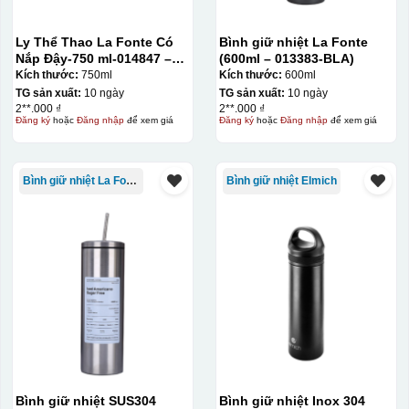
Ly Thể Thao La Fonte Có
Bình giữ nhiệt La Fonte
Nắp Đậy-750 ml-014847 –
(600ml – 013383-BLA)
GRA
Kích thước:
750ml
Kích thước:
600ml
TG sản xuất:
10 ngày
TG sản xuất:
10 ngày
2**.000 ₫
2**.000 ₫
Đăng ký
hoặc
Đăng nhập
để xem giá
Đăng ký
hoặc
Đăng nhập
để xem giá
Bình giữ nhiệt La Fonte
Bình giữ nhiệt Elmich
Bình giữ nhiệt SUS304
Bình giữ nhiệt Inox 304