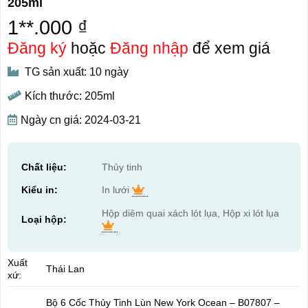
205ml
1**.000 ₫
Đăng ký
hoặc
Đăng nhập
để xem giá
TG sản xuất: 10 ngày
Kích thước: 205ml
Ngày cn giá: 2024-03-21
Chất liệu:
Thủy tinh
Kiểu in:
In lưới
Hộp diêm quai xách lót lụa, Hộp xi lót lụa
Loại hộp:
Xuất
Thái Lan
xứ:
Bộ 6 Cốc Thủy Tinh Lùn New York Ocean – B07807 –