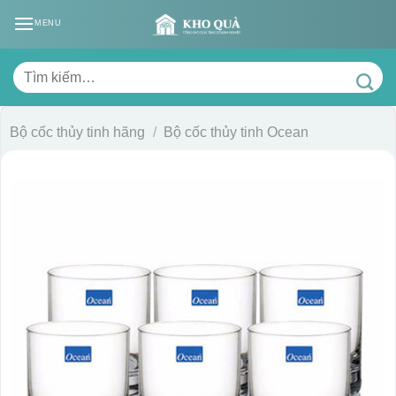
Skip
MENU
to
content
Tìm
kiếm:
Bộ cốc thủy tinh hãng
/
Bộ cốc thủy tinh Ocean