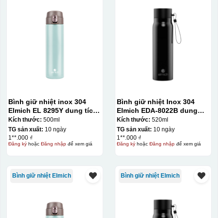
Bình giữ nhiệt inox 304
Bình giữ nhiệt Inox 304
Elmich EL 8295Y dung tích
Elmich EDA-8022B dung
500ml
tích 520ml
Kích thước:
500ml
Kích thước:
520ml
TG sản xuất:
10 ngày
TG sản xuất:
10 ngày
1**.000 ₫
1**.000 ₫
Đăng ký
hoặc
Đăng nhập
để xem giá
Đăng ký
hoặc
Đăng nhập
để xem giá
Bình giữ nhiệt Elmich
Bình giữ nhiệt Elmich