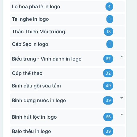
Lọ hoa pha lê in logo
4
Tai nghe in logo
1
Thân Thiện Môi trường
18
Cáp Sạc in logo
1
Biểu trưng - Vinh danh in logo
67
Cúp thể thao
32
Bình dầu gội sữa tắm
49
Bình đựng nước in logo
39
Bình hút lộc in logo
66
Balo thêu in logo
39