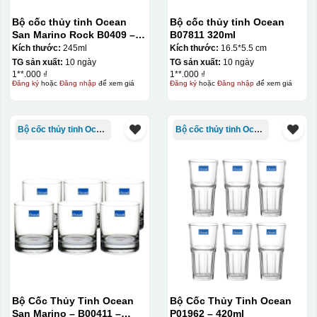
Bộ cốc thủy tinh Ocean
Bộ cốc thủy tinh Ocean
San Marino Rock B0409 –
B07811 320ml
245ml
Kích thước:
245ml
Kích thước:
16.5*5.5 cm
TG sản xuất:
10 ngày
TG sản xuất:
10 ngày
1**.000 ₫
1**.000 ₫
Đăng ký
hoặc
Đăng nhập
để xem giá
Đăng ký
hoặc
Đăng nhập
để xem giá
Bộ cốc thủy tinh Ocean
Bộ cốc thủy tinh Ocean
Bộ Cốc Thủy Tinh Ocean
Bộ Cốc Thủy Tinh Ocean
San Marino – B00411 –
P01962 – 420ml