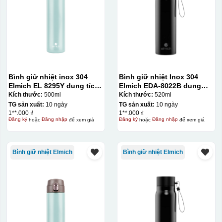
Bình giữ nhiệt inox 304
Bình giữ nhiệt Inox 304
Elmich EL 8295Y dung tích
Elmich EDA-8022B dung
500ml
tích 520ml
Kích thước:
500ml
Kích thước:
520ml
TG sản xuất:
10 ngày
TG sản xuất:
10 ngày
1**.000 ₫
1**.000 ₫
Hộp xi ly sứ
Đăng ký
hoặc
Đăng nhập
để xem giá
Đăng ký
hoặc
Đăng nhập
để xem giá
Bình giữ nhiệt Elmich
Bình giữ nhiệt Elmich