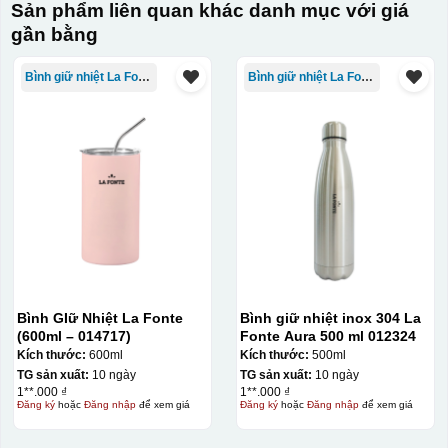
Hộp xi lót lụa
Sản phẩm liên quan khác danh mục với giá
Hộp xi ấm chén
gần bằng
Bình giữ nhiệt La Fonte
Bình giữ nhiệt La Fonte
Bình GIữ Nhiệt La Fonte
Bình giữ nhiệt inox 304 La
(600ml – 014717)
Fonte Aura 500 ml 012324
Kích thước:
600ml
Kích thước:
500ml
TG sản xuất:
10 ngày
TG sản xuất:
10 ngày
1**.000 ₫
1**.000 ₫
Đăng ký
hoặc
Đăng nhập
để xem giá
Đăng ký
hoặc
Đăng nhập
để xem giá