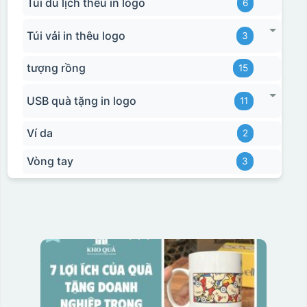
Túi du lịch thêu in logo
6
Túi vải in thêu logo
3
tượng rồng
15
USB quà tặng in logo
11
Hộp xi bình giữ nhiệt
Ví da
2
Vòng tay
3