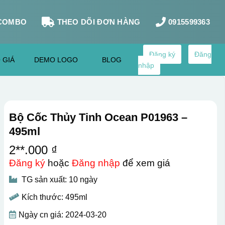
COMBO
THEO DÕI ĐƠN HÀNG
0915599363
Đăng ký
Đăng
 GIÁ
DEMO LOGO
BLOG
nhập
Bộ Cốc Thủy Tinh Ocean P01963 –
495ml
2**.000 ₫
Đăng ký
hoặc
Đăng nhập
để xem giá
TG sản xuất: 10 ngày
Kích thước: 495ml
Ngày cn giá: 2024-03-20