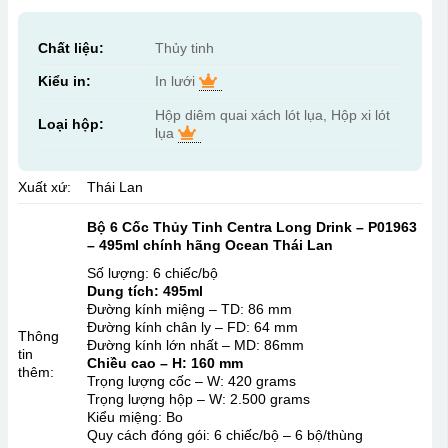
Chất liệu:
Thủy tinh
Kiểu in:
In lưới
Hộp diêm quai xách lót lụa, Hộp xi lót
Loại hộp:
lụa
Xuất xứ:
Thái Lan
Bộ 6 Cốc Thủy Tinh Centra Long Drink – P01963
– 495ml chính hãng
Ocean
Thái Lan
Số lượng: 6 chiếc/bộ
Dung tích: 495ml
Đường kính miệng – TD: 86 mm
Đường kính chân ly – FD: 64 mm
Thông
Đường kính lớn nhất – MD: 86mm
tin
Chiều cao – H: 160 mm
thêm:
Trọng lượng cốc – W: 420 grams
Trọng lượng hộp – W: 2.500 grams
Kiểu miệng: Bo
Quy cách đóng gói: 6 chiếc/bộ – 6 bộ/thùng