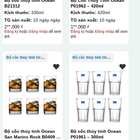
Bộ cốc thủy tinh Ocean
Bộ Cốc Thủy Tinh Ocean
B21312
P01962 – 420ml
Kích thước:
330ml
Kích thước:
420ml
TG sản xuất:
10 ngày ngày
TG sản xuất:
10 ngày
2**.000 ₫
1**.000 ₫
Đăng ký
hoặc
Đăng nhập
để xem
Đăng ký
hoặc
Đăng nhập
để xem
giá
giá
Bộ cốc thủy tinh Ocean
Bộ cốc thủy tinh Ocean
Bộ cốc thủy tinh Ocean
Bộ cốc thủy tinh Ocean
San Marino Rock B0409 –
P01961 – 300ml