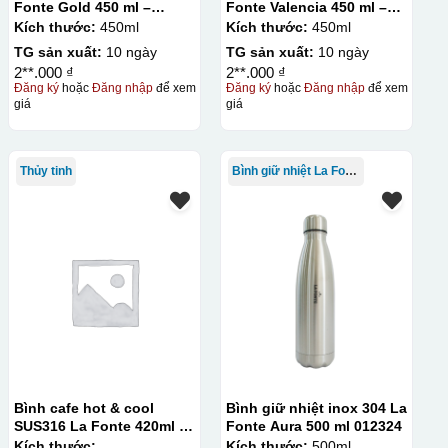
Fonte Gold 450 ml –
Fonte Valencia 450 ml –
012331
012355
Kích thước:
450ml
Kích thước:
450ml
TG sản xuất:
10 ngày
TG sản xuất:
10 ngày
2**.000 ₫
2**.000 ₫
Đăng ký
hoặc
Đăng nhập
để xem
Đăng ký
hoặc
Đăng nhập
để xem
giá
giá
Thủy tinh
Bình giữ nhiệt La Fonte
thuật in ấn sử dụng một tấm lưới được phủ hóa chất cảm quang,
 Mực in được đẩy qua các lỗ nhỏ trên lưới bằng một thanh gạt
c khóa hay các vật phẩm quà tặng khác. Kỹ thuật này cho
in trên nhiều chất liệu và phù hợp cho sản xuất số lượng
hí setup ban đầu tương đối cao.
Bình cafe hot & cool
Bình giữ nhiệt inox 304 La
SUS316 La Fonte 420ml –
Fonte Aura 500 ml 012324
012775
Kích thước:
Kích thước:
500ml