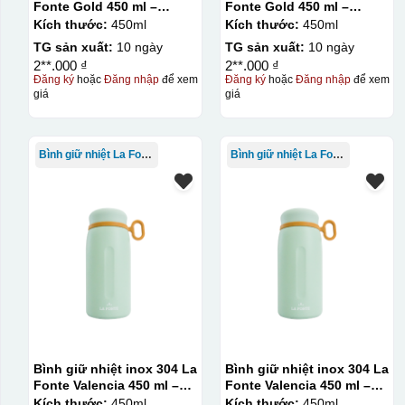
Fonte Gold 450 ml –
Fonte Gold 450 ml –
012331
012331
Kích thước:
450ml
Kích thước:
450ml
TG sản xuất:
10 ngày
TG sản xuất:
10 ngày
2**.000 ₫
2**.000 ₫
Đăng ký
hoặc
Đăng nhập
để xem
Đăng ký
hoặc
Đăng nhập
để xem
giá
giá
Kiểu in:
In lưới
Bình giữ nhiệt La Fonte
Bình giữ nhiệt La Fonte
In lưới (silk screen printing) trong ngành quà tặng là kỹ 
trong đó hình ảnh cần in được phơi sáng tạo thành khuôn.
(squeegee) để in lên bề mặt sản phẩm như ly, cốc, bút, mó
phép in được nhiều màu sắc khác nhau, độ bền cao, có thể 
lớn, tuy nhiên đòi hỏi quy trình chuẩn bị kỹ lưỡng và chi p
Kiểu hộp:
Hộp diêm quai xách lót lụa
Bình giữ nhiệt inox 304 La
Bình giữ nhiệt inox 304 La
Fonte Valencia 450 ml –
Fonte Valencia 450 ml –
012355
012355
Kích thước:
450ml
Kích thước:
450ml