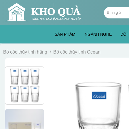
Skip
Tìm
to
kiếm:
content
SẢN PHẨM
NGÀNH NGHỀ
ĐỐI
Bộ cốc thủy tinh hãng
/
Bộ cốc thủy tinh Ocean