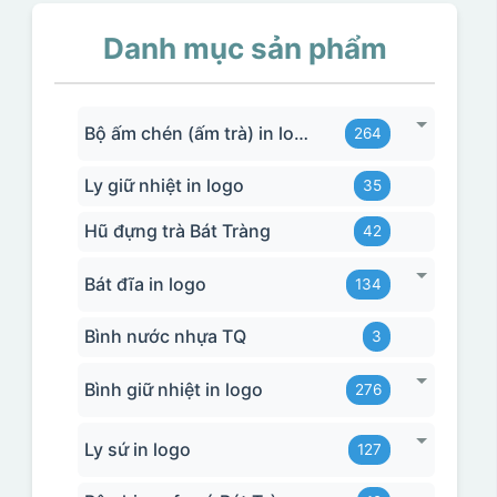
Danh mục sản phẩm
Bộ ấm chén (ấm trà) in logo
264
Ly giữ nhiệt in logo
35
Hũ đựng trà Bát Tràng
42
Bát đĩa in logo
134
Bình nước nhựa TQ
3
Bình giữ nhiệt in logo
276
Ly sứ in logo
127