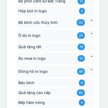
Bộ phin cafe sứ Bát Tràng
12
Hộp bút in logo
2
Bộ bình cốc thủy tinh
30
Ô dù in logo
25
Quà tặng tết
18
Áo mưa in logo
15
Đồng hồ in logo
88
Bảo bình
4
Quà tặng cao cấp
90
Bếp hâm nóng
4