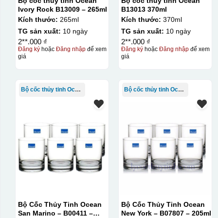
Bộ cốc thủy tinh Ocean
Bộ cốc thủy tinh Ocean
Ivory Rock B13009 – 265ml
B13013 370ml
Kích thước:
265ml
Kích thước:
370ml
TG sản xuất:
10 ngày
TG sản xuất:
10 ngày
2**.000 ₫
2**.000 ₫
Đăng ký
hoặc
Đăng nhập
để xem
Đăng ký
hoặc
Đăng nhập
để xem
giá
giá
Bộ cốc thủy tinh Ocean
Bộ cốc thủy tinh Ocean
Bộ Cốc Thủy Tinh Ocean
Bộ Cốc Thủy Tinh Ocean
San Marino – B00411 –
New York – B07807 – 205ml