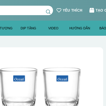
YÊU THÍCH
TẠO 
 TƯỢNG
DỊP TẶNG
VIDEO
HƯỚNG DẪN
BÁO