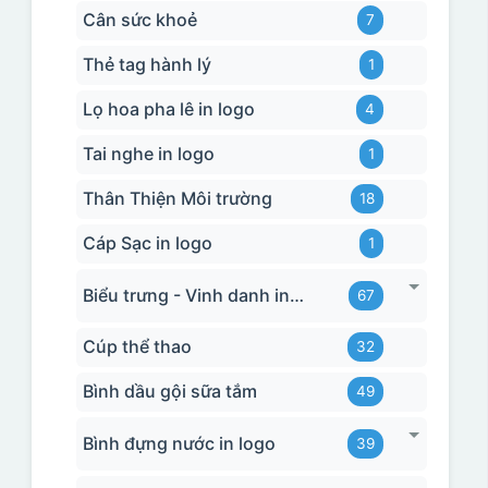
Cân sức khoẻ
7
Thẻ tag hành lý
1
Lọ hoa pha lê in logo
4
Tai nghe in logo
1
Thân Thiện Môi trường
18
Cáp Sạc in logo
1
Biểu trưng - Vinh danh in logo
67
Cúp thể thao
32
Bình dầu gội sữa tắm
49
Bình đựng nước in logo
39