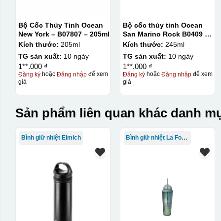
Bộ Cốc Thủy Tinh Ocean
Bộ cốc thủy tinh Ocean
New York – B07807 – 205ml
San Marino Rock B0409 –
245ml
Kích thước:
205ml
Kích thước:
245ml
TG sản xuất:
10 ngày
TG sản xuất:
10 ngày
1**.000 ₫
1**.000 ₫
Đăng ký
hoặc
Đăng nhập
để xem
Đăng ký
hoặc
Đăng nhập
để xem
giá
giá
Sản phẩm liên quan khác danh mụ
Bình giữ nhiệt Elmich
Bình giữ nhiệt La Fonte