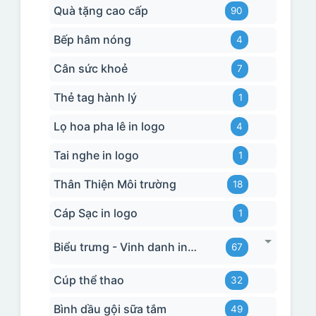
Quà tặng cao cấp
90
Bếp hâm nóng
4
Cân sức khoẻ
7
Thẻ tag hành lý
1
Lọ hoa pha lê in logo
4
Tai nghe in logo
1
Thân Thiện Môi trường
18
Cáp Sạc in logo
1
Biểu trưng - Vinh danh in logo
67
Cúp thể thao
32
Bình dầu gội sữa tắm
49