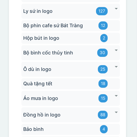
Ly sứ in logo
127
Bộ phin cafe sứ Bát Tràng
12
Hộp bút in logo
2
Bộ bình cốc thủy tinh
30
Ô dù in logo
25
Quà tặng tết
18
Áo mưa in logo
15
Đồng hồ in logo
88
Bảo bình
4