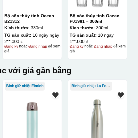
Bộ cốc thủy tinh Ocean
Bộ cốc thủy tinh Ocean
B21312
P01961 – 300ml
Kích thước:
330ml
Kích thước:
300ml
TG sản xuất:
10 ngày ngày
TG sản xuất:
10 ngày
2**.000 ₫
1**.000 ₫
Đăng ký
hoặc
Đăng nhập
để xem
Đăng ký
hoặc
Đăng nhập
để xem
giá
giá
c với giá gần bằng
Bình giữ nhiệt Elmich
Bình giữ nhiệt La Fonte