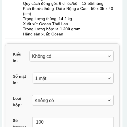
Quy cách đóng gói: 6 chiếc/bộ – 12 bộ/thùng
Kích thước thùng: Dài x Rộng x Cao : 50 x 35 x 40
(cm)
Trọng lượng thùng: 14.2 kg
Xuất xứ: Ocean Thái Lan
Trọng lượng hộp: ≅
1.200
gram
Hãng sản xuất: Ocean
Kiểu
in:
Số mặt
in:
Loại
hộp:
Số
lượng: