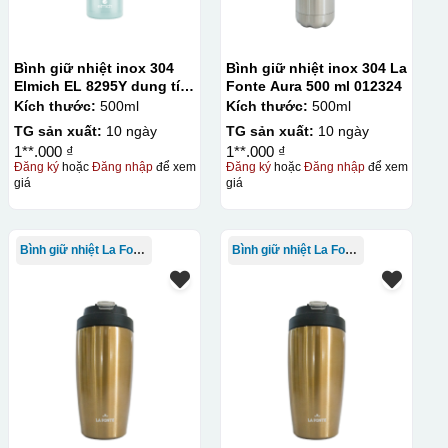
Bình giữ nhiệt inox 304
Bình giữ nhiệt inox 304 La
Elmich EL 8295Y dung tích
Fonte Aura 500 ml 012324
500ml
Kích thước:
500ml
Kích thước:
500ml
TG sản xuất:
10 ngày
TG sản xuất:
10 ngày
1**.000 ₫
1**.000 ₫
Đăng ký
hoặc
Đăng nhập
để xem
Đăng ký
hoặc
Đăng nhập
để xem
giá
giá
Bình giữ nhiệt La Fonte
Bình giữ nhiệt La Fonte
thuật in ấn sử dụng một tấm lưới được phủ hóa chất cảm quang,
 Mực in được đẩy qua các lỗ nhỏ trên lưới bằng một thanh gạt
c khóa hay các vật phẩm quà tặng khác. Kỹ thuật này cho
in trên nhiều chất liệu và phù hợp cho sản xuất số lượng
hí setup ban đầu tương đối cao.