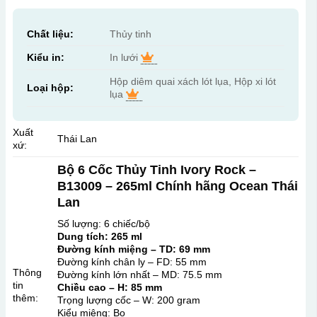
Chất liệu:
Thủy tinh
Kiểu in:
In lưới
Hộp diêm quai xách lót lụa, Hộp xi lót
Loại hộp:
lụa
Xuất
Thái Lan
xứ:
Bộ 6 Cốc Thủy Tinh Ivory Rock –
B13009 – 265ml Chính hãng Ocean Thái
Lan
Số lượng: 6 chiếc/bộ
Dung tích: 265 ml
Đường kính miệng – TD: 69 mm
Đường kính chân ly – FD: 55 mm
Thông
Đường kính lớn nhất – MD: 75.5 mm
tin
Chiều cao – H: 85 mm
thêm:
Trọng lượng cốc – W: 200 gram
Kiểu miệng: Bo