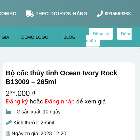
COMBO
THEO DÕI ĐƠN HÀNG
0915599363
Đăng ký
Đăng
 GIÁ
DEMO LOGO
BLOG
nhập
Bộ cốc thủy tinh Ocean Ivory Rock
B13009 – 265ml
2**.000 ₫
Đăng ký
hoặc
Đăng nhập
để xem giá
TG sản xuất: 10 ngày
Kích thước: 265ml
Ngày cn giá: 2023-12-20