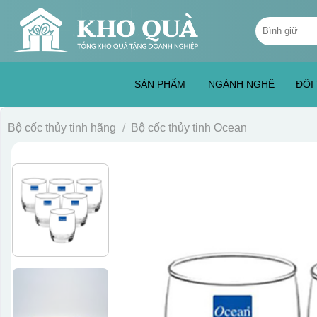
Skip
Tìm
to
kiếm:
content
SẢN PHẨM
NGÀNH NGHỀ
ĐỐI
Bộ cốc thủy tinh hãng
/
Bộ cốc thủy tinh Ocean