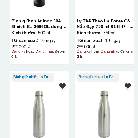
Bình giữ nhiệt Inox 304
Ly Thể Thao La Fonte Có
Elmich EL-3686OL dung
Nắp Đậy-750 ml-014847 –
tích 500ml
GRA
Kích thước:
500ml
Kích thước:
750ml
TG sản xuất:
10 ngày
TG sản xuất:
10 ngày
2**.000 ₫
2**.000 ₫
Đăng ký
hoặc
Đăng nhập
để xem
Đăng ký
hoặc
Đăng nhập
để xem
giá
giá
Kiểu in:
In lưới
Bình giữ nhiệt La Fonte
Bình giữ nhiệt La Fonte
In lưới (silk screen printing) trong ngành quà tặng là kỹ 
trong đó hình ảnh cần in được phơi sáng tạo thành khuôn.
(squeegee) để in lên bề mặt sản phẩm như ly, cốc, bút, mó
phép in được nhiều màu sắc khác nhau, độ bền cao, có thể 
lớn, tuy nhiên đòi hỏi quy trình chuẩn bị kỹ lưỡng và chi p
Kiểu hộp:
Hộp diêm quai xách lót lụa