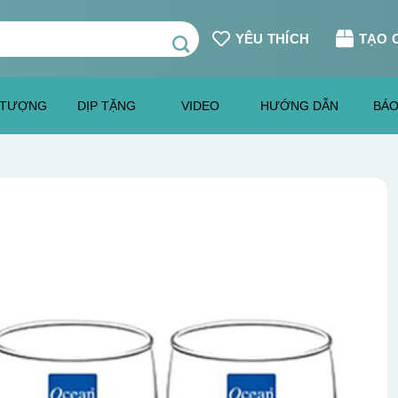
YÊU THÍCH
TẠO 
 TƯỢNG
DỊP TẶNG
VIDEO
HƯỚNG DẪN
BÁO