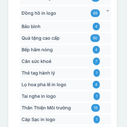
Đồng hồ in logo
88
Bảo bình
4
Quà tặng cao cấp
90
Bếp hâm nóng
4
Cân sức khoẻ
7
Thẻ tag hành lý
1
Lọ hoa pha lê in logo
4
Tai nghe in logo
1
Thân Thiện Môi trường
18
Cáp Sạc in logo
1