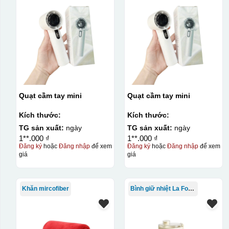
Quạt cầm tay mini
Quạt cầm tay mini
Kích thước:
Kích thước:
TG sản xuất:
ngày
TG sản xuất:
ngày
1**.000 ₫
1**.000 ₫
Đăng ký
hoặc
Đăng nhập
để xem
Đăng ký
hoặc
Đăng nhập
để xem
giá
giá
Kiểu in:
In lưới
Khăn mircofiber
Bình giữ nhiệt La Fonte
In lưới (silk screen printing) trong ngành quà tặng là kỹ 
trong đó hình ảnh cần in được phơi sáng tạo thành khuôn.
(squeegee) để in lên bề mặt sản phẩm như ly, cốc, bút, mó
phép in được nhiều màu sắc khác nhau, độ bền cao, có thể 