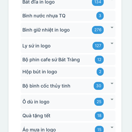
Bát đĩa in logo
134
Bình nước nhựa TQ
3
Bình giữ nhiệt in logo
276
Ly sứ in logo
127
Bộ phin cafe sứ Bát Tràng
12
Hộp bút in logo
2
Bộ bình cốc thủy tinh
30
Ô dù in logo
25
Quà tặng tết
18
Áo mưa in logo
15