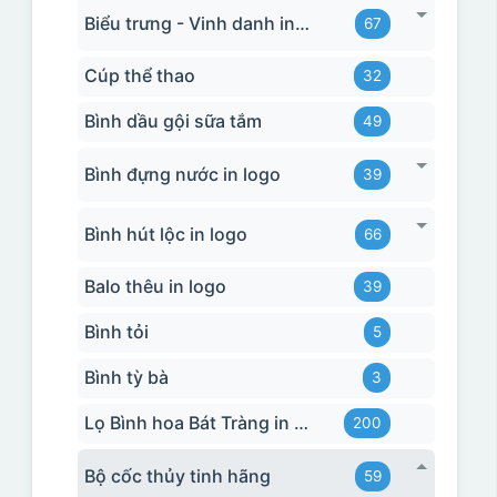
Biểu trưng - Vinh danh in logo
67
Cúp thể thao
32
Bình dầu gội sữa tắm
49
Bình đựng nước in logo
39
Bình hút lộc in logo
66
Balo thêu in logo
39
Bình tỏi
5
Bình tỳ bà
3
Lọ Bình hoa Bát Tràng in logo
200
Bộ cốc thủy tinh hãng
59