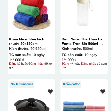
lớn, tuy nhiên đòi hỏi quy trình chuẩn bị kỹ lưỡng và chi p
Kiểu hộp:
Hộp diêm quai xách lót lụa
Khăn Microfiber kích
Bình Nước Thể Thao La
thước 90x190cm
Fonte Trơn Sốt 500ml-
010009
Kích thước:
90*190cm
Kích thước:
500ml
TG sản xuất:
10 ngày
TG sản xuất:
10 ngày
1**.000 ₫
1**.000 ₫
Đăng ký
hoặc
Đăng nhập
để xem
Đăng ký
hoặc
Đăng nhập
để xem
giá
giá
Nồi lẻ Sunhouse
Khăn cotton