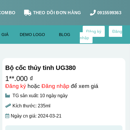
COMBO
THEO DÕI ĐƠN HÀNG
0915599363
Đăng ký
Đăng
 GIÁ
DEMO LOGO
BLOG
nhập
Bộ cốc thủy tinh UG380
1**.000 ₫
Đăng ký
hoặc
Đăng nhập
để xem giá
TG sản xuất: 10 ngày ngày
Kích thước: 235ml
Ngày cn giá: 2024-03-21