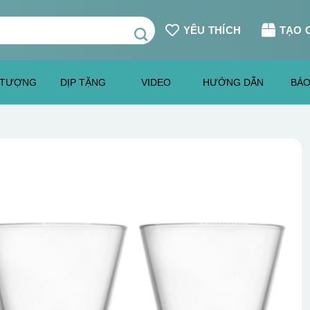
YÊU THÍCH
TẠO 
 TƯỢNG
DỊP TẶNG
VIDEO
HƯỚNG DẪN
BÁO