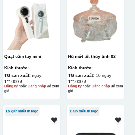
Quạt cầm tay mini
Hũ mứt tết thủy tinh 02
Kích thước:
Kích thước:
TG sản xuất:
ngày
TG sản xuất:
10 ngày
1**.000 ₫
1**.000 ₫
Đăng ký
hoặc
Đăng nhập
để xem
Đăng ký
hoặc
Đăng nhập
để xem
giá
giá
Ly giữ nhiệt in logo
Balo thêu in logo
thuật in ấn sử dụng một tấm lưới được phủ hóa chất cảm quang,
 Mực in được đẩy qua các lỗ nhỏ trên lưới bằng một thanh gạt
c khóa hay các vật phẩm quà tặng khác. Kỹ thuật này cho
in trên nhiều chất liệu và phù hợp cho sản xuất số lượng