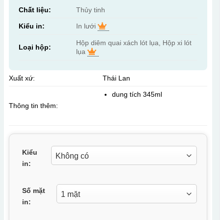
Chất liệu:
Thủy tinh
Kiểu in:
In lưới
Hộp diêm quai xách lót lụa, Hộp xi lót
Loại hộp:
lụa
Xuất xứ:
Thái Lan
dung tích 345ml
Thông tin thêm:
Kiểu
in:
Số mặt
in: