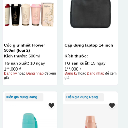
hí setup ban đầu tương đối cao.
Cốc giữ nhiệt Flower
Cặp đựng laptop 14 inch
500ml (loại 2)
Kích thước:
500ml
Kích thước:
TG sản xuất:
10 ngày
TG sản xuất:
15 ngày
1**.000 ₫
1**.000 ₫
Đăng ký
hoặc
Đăng nhập
để xem
Đăng ký
hoặc
Đăng nhập
để xem
giá
giá
Điện gia dụng Rạng Đông
Điện gia dụng Rạng Đông