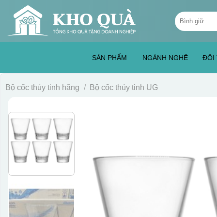
Skip
Tìm
to
kiếm:
content
SẢN PHẨM
NGÀNH NGHỀ
ĐỐI
Bộ cốc thủy tinh hãng
/
Bộ cốc thủy tinh UG