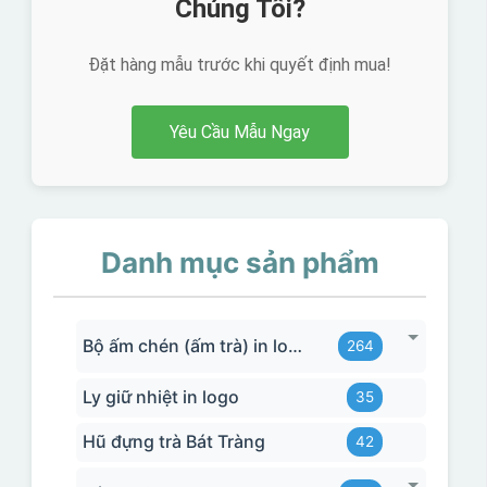
Chúng Tôi?
Đặt hàng mẫu trước khi quyết định mua!
Yêu Cầu Mẫu Ngay
Danh mục sản phẩm
Bộ ấm chén (ấm trà) in logo
264
Ly giữ nhiệt in logo
35
Hũ đựng trà Bát Tràng
42