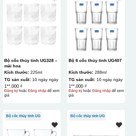
Bộ cốc thủy tinh UG328 –
Bộ 6 cốc thủy tinh UG407
mài hoa
Kích thước:
225ml
Kích thước:
288ml
TG sản xuất:
10 ngày ngày
TG sản xuất:
10 ngày ngày
1**.000 ₫
1**.000 ₫
Đăng ký
hoặc
Đăng nhập
để xem
Đăng ký
hoặc
Đăng nhập
để xem
giá
giá
Bộ cốc thủy tinh UG
Bộ cốc thủy tinh UG