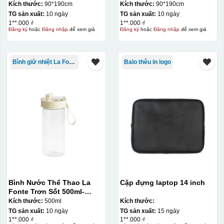
Kích thước:
90*190cm
Kích thước:
90*190cm
TG sản xuất:
10 ngày
TG sản xuất:
10 ngày
1**.000 ₫
1**.000 ₫
Đăng ký
hoặc
Đăng nhập
để xem giá
Đăng ký
hoặc
Đăng nhập
để xem giá
Bình giữ nhiệt La Fonte
Balo thêu in logo
Hộp xi ly sứ
Bình Nước Thể Thao La
Cặp đựng laptop 14 inch
Fonte Trơn Sốt 500ml-
010009
Kích thước:
500ml
Kích thước:
TG sản xuất:
10 ngày
TG sản xuất:
15 ngày
1**.000 ₫
1**.000 ₫