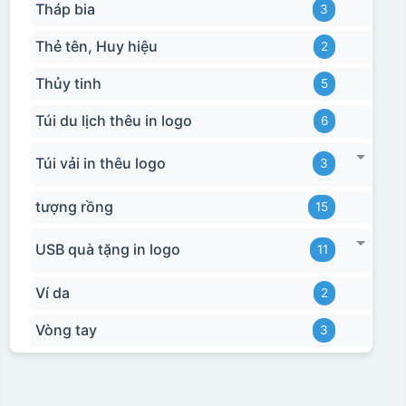
Tháp bia
3
Thẻ tên, Huy hiệu
2
Thủy tinh
5
Túi du lịch thêu in logo
6
Túi vải in thêu logo
3
tượng rồng
15
USB quà tặng in logo
11
Hộp xi bình giữ nhiệt
Ví da
2
Vòng tay
3