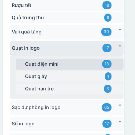
Rượu tết
18
Quà trung thu
6
Vali quà tặng
30
Quạt in logo
17
Quạt điện mini
13
Quạt giấy
1
Quạt nan tre
3
Sạc dự phòng in logo
65
Sổ in logo
17