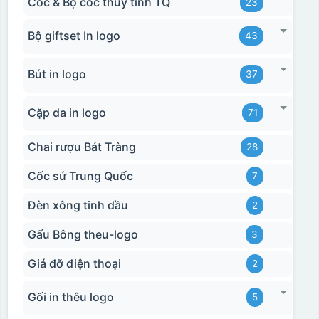
Cốc & Bộ cốc thủy tinh TQ
23
Bộ giftset In logo
43
Bút in logo
37
Cặp da in logo
71
Chai rượu Bát Tràng
28
Cốc sứ Trung Quốc
7
Đèn xông tinh dầu
2
Gấu Bông theu-logo
3
Giá đỡ điện thoại
2
Gối in thêu logo
5
Hộp xi biểu trưng