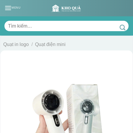
Skip
MENU
to
content
Tìm
kiếm:
Quạt in logo
/
Quạt điện mini