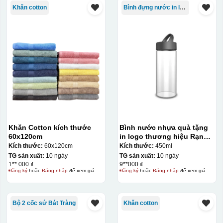
Khăn cotton
Bình đựng nước in logo
Khăn Cotton kích thước
Bình nước nhựa quà tặng
60x120cm
in logo thương hiệu Rạng
Đông 450ml KQ-BNN01
Kích thước:
60x120cm
Kích thước:
450ml
TG sản xuất:
10 ngày
TG sản xuất:
10 ngày
1**.000 ₫
9**000 ₫
Đăng ký
hoặc
Đăng nhập
để xem giá
Đăng ký
hoặc
Đăng nhập
để xem giá
Bộ 2 cốc sứ Bát Tràng
Khăn cotton