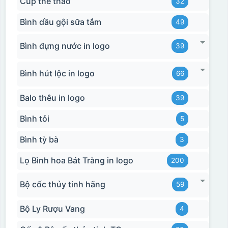
Cúp thể thao
32
Bình dầu gội sữa tắm
49
Bình đựng nước in logo
39
Bình hút lộc in logo
66
Balo thêu in logo
39
Bình tỏi
5
Bình tỳ bà
3
Lọ Bình hoa Bát Tràng in logo
200
Bộ cốc thủy tinh hãng
59
Bộ Ly Rượu Vang
4
Hộp xi 2 cốc