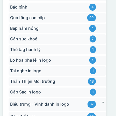
Bảo bình
4
Quà tặng cao cấp
90
Bếp hâm nóng
4
Cân sức khoẻ
7
Thẻ tag hành lý
1
Lọ hoa pha lê in logo
4
Tai nghe in logo
1
Thân Thiện Môi trường
18
Cáp Sạc in logo
1
Biểu trưng - Vinh danh in logo
67