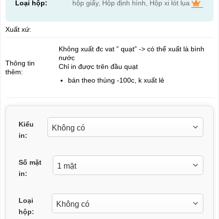
Loại hộp:
hộp giấy, Hộp định hình, Hộp xi lót lụa
Xuất xứ:
Không xuất đc vat ” quạt” -> có thể xuất là bình
nước
Thông tin
Chỉ in được trên đầu quạt
thêm:
bán theo thùng -100c, k xuất lẻ
Kiểu
in:
Số mặt
in:
Loại
hộp: