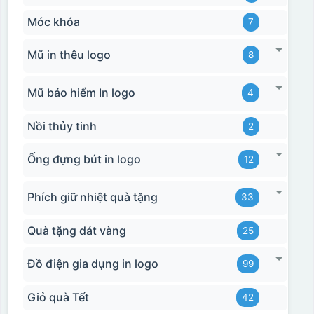
Móc khóa
7
Mũ in thêu logo
8
Mũ bảo hiểm In logo
4
Nồi thủy tinh
2
Ống đựng bút in logo
12
Phích giữ nhiệt quà tặng
33
Quà tặng dát vàng
25
Đồ điện gia dụng in logo
99
Giỏ quà Tết
42