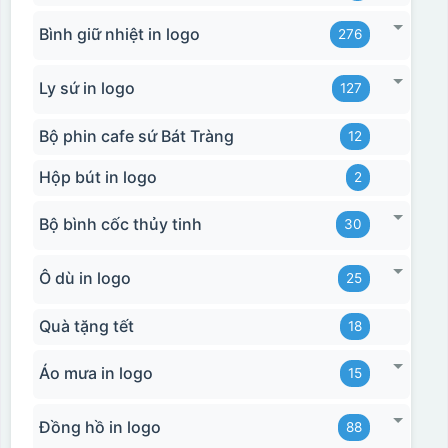
Bình giữ nhiệt in logo
276
Ly sứ in logo
127
Bộ phin cafe sứ Bát Tràng
12
Hộp bút in logo
2
Bộ bình cốc thủy tinh
30
Ô dù in logo
25
Quà tặng tết
18
Áo mưa in logo
15
Đồng hồ in logo
88