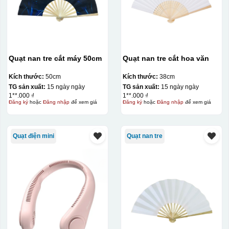
tặng khác. Kỹ thuật này cho phép in được nhiều màu sắc
khác nhau, độ bền cao, có thể in trên nhiều chất liệu và
phù hợp cho sản xuất số lượng lớn, tuy nhiên đòi hỏi
quy trình chuẩn bị kỹ lưỡng và chi phí setup ban đầu
Quạt nan tre cắt máy 50cm
Quạt nan tre cắt hoa văn
tương đối cao.
Kích thước:
50cm
Kích thước:
38cm
Kiểu hộp:
TG sản xuất:
15 ngày ngày
TG sản xuất:
15 ngày ngày
1**.000 ₫
1**.000 ₫
Đăng ký
hoặc
Đăng nhập
để xem giá
Đăng ký
hoặc
Đăng nhập
để xem giá
hộp giấy
Hộp định hình
Quạt điện mini
Quạt nan tre