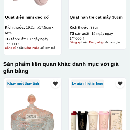
Quạt điện mini đeo cổ
Quạt nan tre cắt máy 38cm
Kích thước:
19.2cmx17.5cm x
Kích thước:
38cm
6cm
TG sản xuất:
15 ngày ngày
Hộp xi lót lụa
1**.000 ₫
TG sản xuất:
10 ngày ngày
Đăng ký
hoặc
Đăng nhập
để xem giá
1**.000 ₫
Hộp xi ấm chén
Đăng ký
hoặc
Đăng nhập
để xem giá
Sản phẩm liên quan khác danh mục với giá
gần bằng
Khay mứt thủy tinh
Ly giữ nhiệt in logo