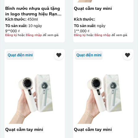
Bình nước nhựa quà tặng
Quạt cầm tay mini
in logo thương hiệu Rạng
Đông 450ml KQ-BNN01
Kích thước:
450ml
Kích thước:
TG sản xuất:
10 ngày
TG sản xuất:
ngày
9**000 ₫
1**.000 ₫
Đăng ký
hoặc
Đăng nhập
để xem giá
Đăng ký
hoặc
Đăng nhập
để xem giá
Quạt điện mini
Quạt điện mini
Kiểu in:
In lưới
In lưới (silk screen printing) trong ngành quà tặng là kỹ
thuật in ấn sử dụng một tấm lưới được phủ hóa chất cảm
quang, trong đó hình ảnh cần in được phơi sáng tạo
thành khuôn. Mực in được đẩy qua các lỗ nhỏ trên lưới
bằng một thanh gạt (squeegee) để in lên bề mặt sản
phẩm như ly, cốc, bút, móc khóa hay các vật phẩm quà
Quạt cầm tay mini
Quạt cầm tay mini
tặng khác. Kỹ thuật này cho phép in được nhiều màu sắc