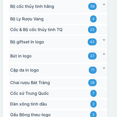
Bộ cốc thủy tinh hãng
59
Bộ Ly Rượu Vang
4
Cốc & Bộ cốc thủy tinh TQ
23
Bộ giftset In logo
43
Bút in logo
37
Cặp da in logo
71
Chai rượu Bát Tràng
28
Cốc sứ Trung Quốc
7
Đèn xông tinh dầu
2
Gấu Bông theu-logo
3