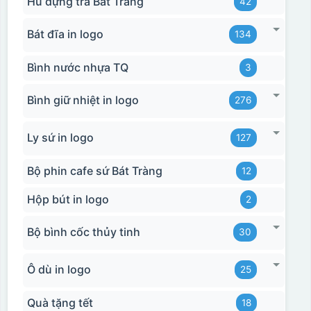
Hũ đựng trà Bát Tràng
42
Bát đĩa in logo
134
Bình nước nhựa TQ
3
Bình giữ nhiệt in logo
276
Ly sứ in logo
127
Bộ phin cafe sứ Bát Tràng
12
Hộp bút in logo
2
Bộ bình cốc thủy tinh
30
Ô dù in logo
25
Quà tặng tết
18