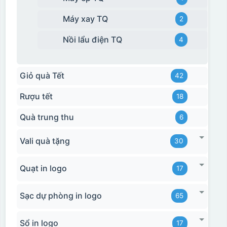
Máy xay TQ
2
Nồi lẩu điện TQ
4
Giỏ quà Tết
42
Rượu tết
18
Quà trung thu
6
Vali quà tặng
30
Quạt in logo
17
Sạc dự phòng in logo
65
Sổ in logo
17