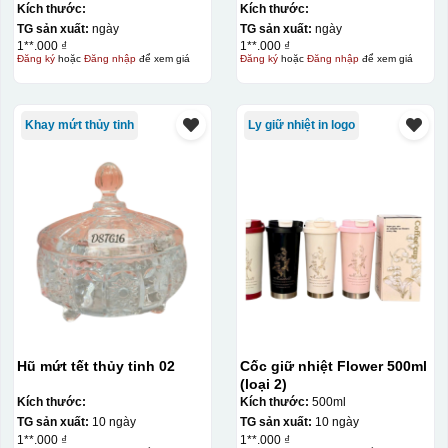
Kích thước:
Kích thước:
khác nhau, độ bền cao, có thể in trên nhiều chất liệu và
TG sản xuất:
ngày
TG sản xuất:
ngày
phù hợp cho sản xuất số lượng lớn, tuy nhiên đòi hỏi
1**.000 ₫
1**.000 ₫
Đăng ký
hoặc
Đăng nhập
để xem giá
Đăng ký
hoặc
Đăng nhập
để xem giá
quy trình chuẩn bị kỹ lưỡng và chi phí setup ban đầu
tương đối cao.
Khay mứt thủy tinh
Ly giữ nhiệt in logo
Hũ mứt tết thủy tinh 02
Cốc giữ nhiệt Flower 500ml
(loại 2)
Kích thước:
Kích thước:
500ml
TG sản xuất:
10 ngày
TG sản xuất:
10 ngày
1**.000 ₫
1**.000 ₫