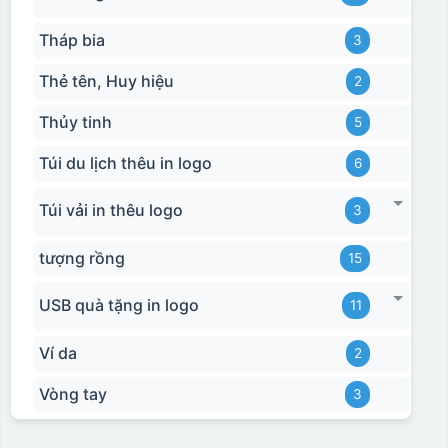
Tháp bia
3
Thẻ tên, Huy hiệu
2
Thủy tinh
5
Túi du lịch thêu in logo
6
Túi vải in thêu logo
3
tượng rồng
15
USB quà tặng in logo
11
Ví da
2
Vòng tay
3