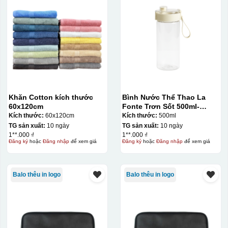
Khăn Cotton kích thước
Bình Nước Thể Thao La
60x120cm
Fonte Trơn Sốt 500ml-
010009
Kích thước:
60x120cm
Kích thước:
500ml
TG sản xuất:
10 ngày
TG sản xuất:
10 ngày
1**.000 ₫
1**.000 ₫
Đăng ký
hoặc
Đăng nhập
để xem giá
Đăng ký
hoặc
Đăng nhập
để xem giá
Balo thêu in logo
Balo thêu in logo