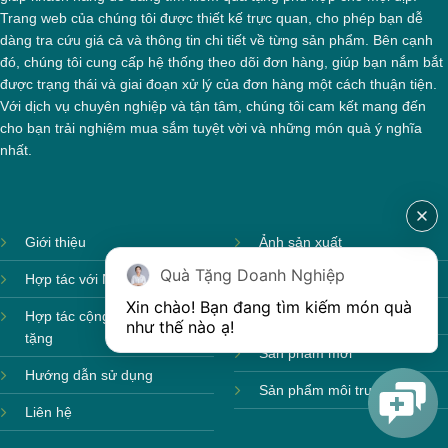
Trang web của chúng tôi được thiết kế trực quan, cho phép bạn dễ
dàng tra cứu giá cả và thông tin chi tiết về từng sản phẩm. Bên cạnh
đó, chúng tôi cung cấp hệ thống theo dõi đơn hàng, giúp bạn nắm bắt
được trạng thái và giai đoạn xử lý của đơn hàng một cách thuận tiện.
Với dịch vụ chuyên nghiệp và tận tâm, chúng tôi cam kết mang đến
cho bạn trải nghiệm mua sắm tuyệt vời và những món quà ý nghĩa
nhất.
Giới thiệu
Ảnh sản xuất
Quà Tặng Doanh Nghiệp
Hợp tác với Nhà cung cấp
Sản phẩm theo mùa
Xin chào! Bạn đang tìm kiếm món quà 
Hợp tác cộng tác viên quà
Sản phẩm sẵn hàng
như thế nào ạ! 
tặng
Sản phẩm mới
Hướng dẫn sử dụng
Sản phẩm môi trường
Liên hệ