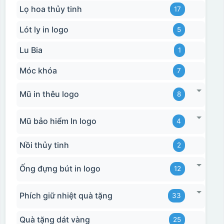
Lọ hoa thủy tinh
17
Lót ly in logo
5
Lu Bia
1
Móc khóa
7
Mũ in thêu logo
8
Mũ bảo hiểm In logo
4
Nồi thủy tinh
2
Ống đựng bút in logo
12
Phích giữ nhiệt quà tặng
33
Quà tặng dát vàng
25