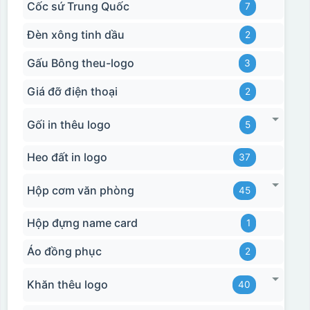
Cốc sứ Trung Quốc
7
Đèn xông tinh dầu
2
Gấu Bông theu-logo
3
Giá đỡ điện thoại
2
Gối in thêu logo
5
Heo đất in logo
37
Hộp cơm văn phòng
45
Hộp đựng name card
1
Áo đồng phục
2
Khăn thêu logo
40