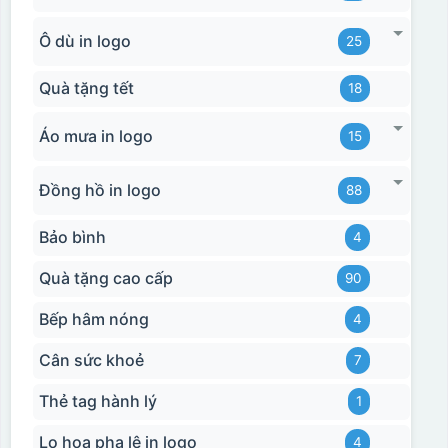
Ô dù in logo
25
Quà tặng tết
18
Áo mưa in logo
15
Đồng hồ in logo
88
Bảo bình
4
Quà tặng cao cấp
90
Bếp hâm nóng
4
Cân sức khoẻ
7
Thẻ tag hành lý
1
Lọ hoa pha lê in logo
4