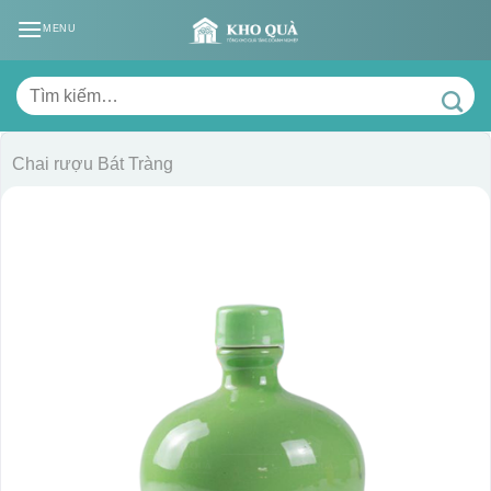
Skip
MENU
to
content
Tìm
kiếm:
Chai rượu Bát Tràng