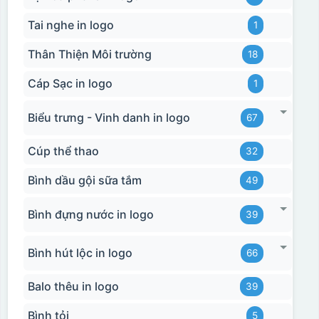
Tai nghe in logo
1
Thân Thiện Môi trường
18
Cáp Sạc in logo
1
Biểu trưng - Vinh danh in logo
67
Cúp thể thao
32
Bình dầu gội sữa tắm
49
Bình đựng nước in logo
39
Bình hút lộc in logo
66
Balo thêu in logo
39
Hộp xi 2 cốc
Bình tỏi
5