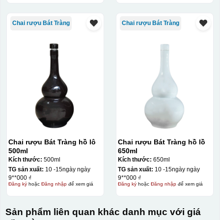
In logo 2 mặt
Chai rượu Bát Tràng
Chai rượu Bát Tràng
In logo 1 mặt
Kiểu hộp:
Hộp xi lót lụa
Hộp xi ấm chén
Chai rượu Bát Tràng hồ lô
Chai rượu Bát Tràng hồ lồ
500ml
650ml
Kích thước:
500ml
Kích thước:
650ml
TG sản xuất:
10 -15ngày ngày
TG sản xuất:
10 -15ngày ngày
9**000 ₫
9**000 ₫
Đăng ký
hoặc
Đăng nhập
để xem giá
Đăng ký
hoặc
Đăng nhập
để xem giá
Sản phẩm liên quan khác danh mục với giá