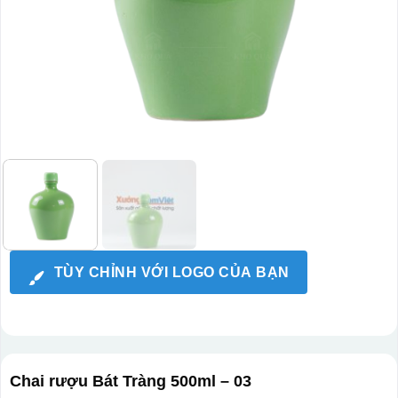
TÙY CHỈNH VỚI LOGO CỦA BẠN
Chai rượu Bát Tràng 500ml – 03