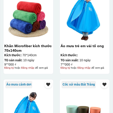
Khăn Microfiber kích thước
Áo mưa trẻ em vải tổ ong
70x140cm
Kích thước:
70*140cm
Kích thước:
TG sản xuất:
10 ngày
TG sản xuất:
10 ngày
9**000 ₫
7**000 ₫
Đăng ký
hoặc
Đăng nhập
để xem giá
Đăng ký
hoặc
Đăng nhập
để xem giá
Áo mưa cánh dơi
Cốc sứ màu Bát Tràng
Hộp xi ly sứ