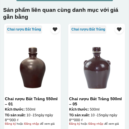
Sản phẩm liên quan cùng danh mục với giá
gần bằng
Chai rượu Bát Tràng
Chai rượu Bát Tràng
Chai rượu Bát Tràng 550ml
Chai rượu Bát Tràng 500ml
– 01
– 05
Kích thước:
550ml
Kích thước:
500ml
TG sản xuất:
10 -15ngày ngày
TG sản xuất:
10 -15ngày ngày
8**000 ₫
8**000 ₫
Đăng ký
hoặc
Đăng nhập
để xem giá
Đăng ký
hoặc
Đăng nhập
để xem giá
Kiểu in: