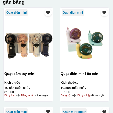
gần bằng
Quạt điện mini
Quạt điện mini
Quạt cầm tay mini
Quạt điện mini ốc sên
Kích thước:
Kích thước:
TG sản xuất:
ngày
TG sản xuất:
ngày
8**000 ₫
8**000 ₫
Đăng ký
hoặc
Đăng nhập
để xem giá
Đăng ký
hoặc
Đăng nhập
để xem giá
Quạt điện mini
Khăn mircofiber