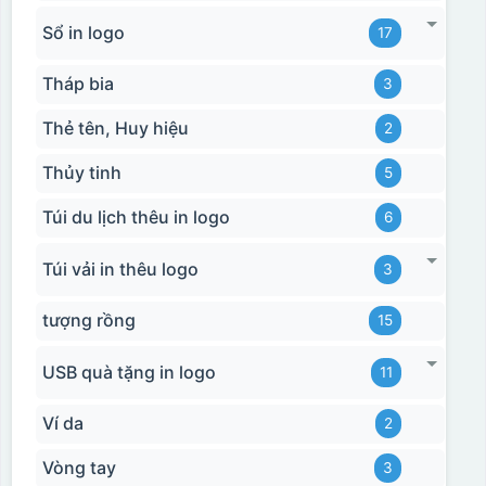
Sổ in logo
17
Tháp bia
3
Thẻ tên, Huy hiệu
2
Thủy tinh
5
Túi du lịch thêu in logo
6
Túi vải in thêu logo
3
tượng rồng
15
Hộp xi bình giữ nhiệt
USB quà tặng in logo
11
Ví da
2
Vòng tay
3