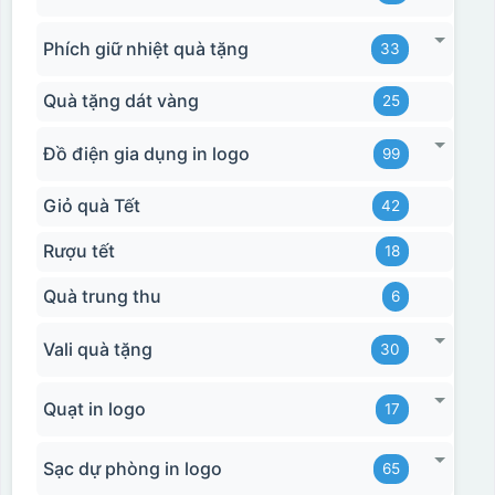
Phích giữ nhiệt quà tặng
33
Quà tặng dát vàng
25
Đồ điện gia dụng in logo
99
Giỏ quà Tết
42
Rượu tết
18
Quà trung thu
6
Vali quà tặng
30
Quạt in logo
17
Sạc dự phòng in logo
65