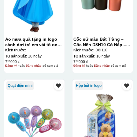
Áo mưa quà tặng in logo
Cốc sứ màu Bát Tràng –
cánh dơi trẻ em vải tổ ong
Cốc Nến D8H10 Có Nắp –
KQ-AM11
Màu Mát
Kích thước:
Kích thước:
D8H10
TG sản xuất:
10 ngày
TG sản xuất:
10 ngày
7**000 ₫
7**000 ₫
Đăng ký
hoặc
Đăng nhập
để xem giá
Đăng ký
hoặc
Đăng nhập
để xem giá
Quạt điện mini
Hộp bút in logo