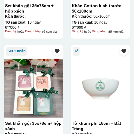
Set khăn gội 35x78cm +
Khăn Cotton kích thước
hộp xách
50x100cm
Kích thước:
Kích thước:
50x100cm
TG sản xuất:
10 ngày
TG sản xuất:
10 ngày
6**000 ₫
6**000 ₫
Đăng ký
hoặc
Đăng nhập
để xem giá
Đăng ký
hoặc
Đăng nhập
để xem giá
Set 1 khăn
Tô
Set khăn gội 35x78cm+ hộp
Tô khum phi 18cm – Bát
xách
Tràng