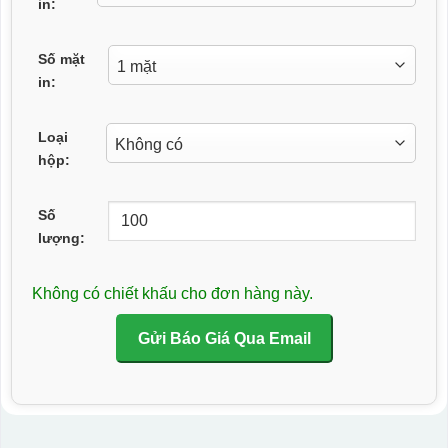
in:
Số mặt
in:
Loại
hộp:
Số
lượng:
Không có chiết khấu cho đơn hàng này.
Gửi Báo Giá Qua Email