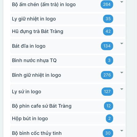
Bộ ấm chén (ấm trà) in logo
264
Ly giữ nhiệt in logo
35
Hũ đựng trà Bát Tràng
42
Bát đĩa in logo
134
Bình nước nhựa TQ
3
Bình giữ nhiệt in logo
276
Ly sứ in logo
127
Bộ phin cafe sứ Bát Tràng
12
Hộp bút in logo
2
Bộ bình cốc thủy tinh
30