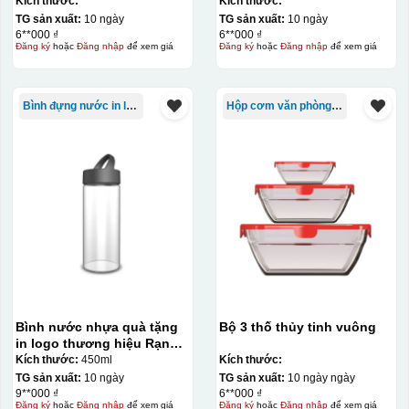
Kích thước:
Kích thước:
TG sản xuất:
10 ngày
TG sản xuất:
10 ngày
6**000 ₫
6**000 ₫
Đăng ký
hoặc
Đăng nhập
để xem giá
Đăng ký
hoặc
Đăng nhập
để xem giá
Bình đựng nước in logo
Hộp cơm văn phòng Trung Quốc
Bình nước nhựa quà tặng
Bộ 3 thố thủy tinh vuông
in logo thương hiệu Rạng
Đông 450ml KQ-BNN01
Kích thước:
450ml
Kích thước:
TG sản xuất:
10 ngày
TG sản xuất:
10 ngày ngày
9**000 ₫
6**000 ₫
Đăng ký
hoặc
Đăng nhập
để xem giá
Đăng ký
hoặc
Đăng nhập
để xem giá