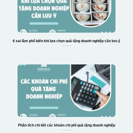
6 sai lầm phổ biến khi lựa chọn quà tặng doanh nghiệp cần lưu ý
Phân tích chi tiết các khoản chi phí quà tặng doanh nghiệp