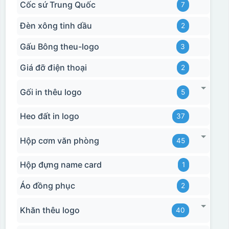
Cốc sứ Trung Quốc
7
Đèn xông tinh dầu
2
Gấu Bông theu-logo
3
Giá đỡ điện thoại
2
Gối in thêu logo
5
Heo đất in logo
37
Hộp cơm văn phòng
45
Hộp đựng name card
1
Áo đồng phục
2
Khăn thêu logo
40