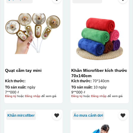
Quạt cầm tay mini
Khăn Microfiber kích thước
70x140cm
Kích thước:
Kích thước:
70*140cm
TG sản xuất:
ngày
TG sản xuất:
10 ngày
7**000 ₫
9**000 ₫
Đăng ký
hoặc
Đăng nhập
để xem giá
Đăng ký
hoặc
Đăng nhập
để xem giá
Kiểu in:
Khăn mircofiber
Áo mưa cánh dơi
In logo 2 mặt
In logo 1 mặt