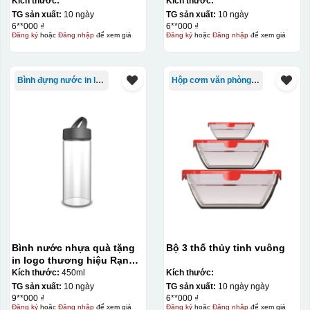
Kích thước:
Kích thước:
TG sản xuất:
10 ngày
TG sản xuất:
10 ngày
6**000 ₫
6**000 ₫
Đăng ký
hoặc
Đăng nhập
để xem giá
Đăng ký
hoặc
Đăng nhập
để xem giá
Bình đựng nước in logo
Hộp cơm văn phòng Trung Quốc
Bình nước nhựa quà tặng
Bộ 3 thố thủy tinh vuông
in logo thương hiệu Rạng
Đông 450ml KQ-BNN01
Kích thước:
450ml
Kích thước:
TG sản xuất:
10 ngày
TG sản xuất:
10 ngày ngày
9**000 ₫
6**000 ₫
Đăng ký
hoặc
Đăng nhập
để xem giá
Đăng ký
hoặc
Đăng nhập
để xem giá