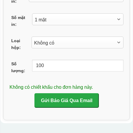
in:
Số mặt
in:
Loại
hộp:
Số
lượng:
Không có chiết khấu cho đơn hàng này.
Gửi Báo Giá Qua Email