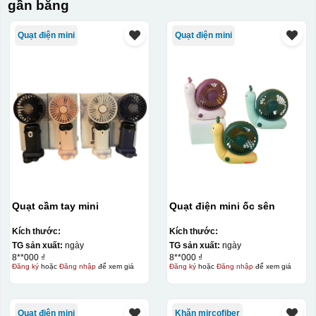
gần bằng
Quạt điện mini
Quạt điện mini
Quạt cầm tay mini
Quạt điện mini ốc sên
Kích thước:
Kích thước:
TG sản xuất:
ngày
TG sản xuất:
ngày
8**000 ₫
8**000 ₫
Đăng ký
hoặc
Đăng nhập
để xem giá
Đăng ký
hoặc
Đăng nhập
để xem giá
Quạt điện mini
Khăn mircofiber