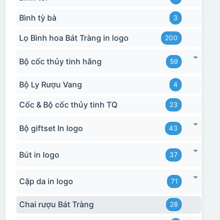
Bình tỳ bà
3
Lọ Bình hoa Bát Tràng in logo
200
Bộ cốc thủy tinh hãng
59
Bộ Ly Rượu Vang
4
Cốc & Bộ cốc thủy tinh TQ
23
Bộ giftset In logo
43
Bút in logo
37
Cặp da in logo
71
Chai rượu Bát Tràng
28