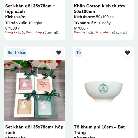
Set khăn gội 35x78cm +
Khăn Cotton kích thước
hộp xách
50x100cm
Kích thước:
Kích thước:
50x100cm
TG sản xuất:
10 ngày
TG sản xuất:
10 ngày
6**000 ₫
6**000 ₫
Đăng ký
hoặc
Đăng nhập
để xem giá
Đăng ký
hoặc
Đăng nhập
để xem giá
Set 1 khăn
Tô
Hộp xi ly sứ
Set khăn gội 35x78cm+ hộp
Tô khum phi 18cm – Bát
xách
Tràng