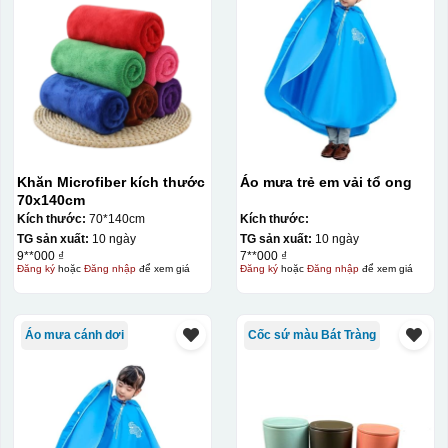
Kiểu hộp:
Hộp xi lót lụa
Hộp xi ấm chén
Khăn Microfiber kích thước
Áo mưa trẻ em vải tổ ong
70x140cm
Kích thước:
70*140cm
Kích thước:
TG sản xuất:
10 ngày
TG sản xuất:
10 ngày
9**000 ₫
7**000 ₫
Đăng ký
hoặc
Đăng nhập
để xem giá
Đăng ký
hoặc
Đăng nhập
để xem giá
Áo mưa cánh dơi
Cốc sứ màu Bát Tràng