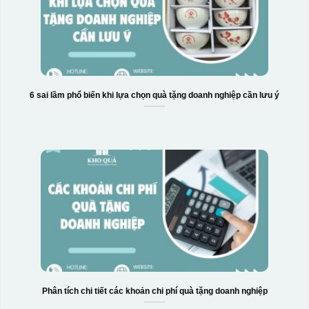
6 sai lầm phổ biến khi lựa chọn quà tặng doanh nghiệp cần lưu ý
Phân tích chi tiết các khoản chi phí quà tặng doanh nghiệp