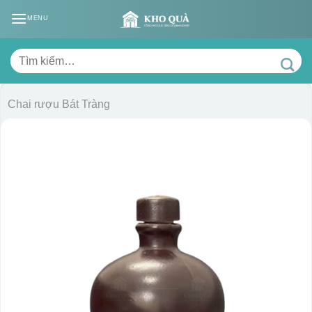
Skip
MENU
to
content
Tìm
kiếm:
Chai rượu Bát Tràng