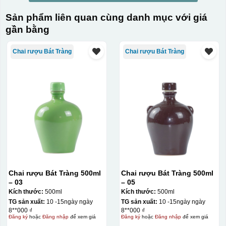
Sản phẩm liên quan cùng danh mục với giá
gần bằng
Chai rượu Bát Tràng
Chai rượu Bát Tràng
Chai rượu Bát Tràng 500ml
Chai rượu Bát Tràng 500ml
– 03
– 05
Kích thước:
500ml
Kích thước:
500ml
TG sản xuất:
10 -15ngày ngày
TG sản xuất:
10 -15ngày ngày
8**000 ₫
8**000 ₫
Đăng ký
hoặc
Đăng nhập
để xem giá
Đăng ký
hoặc
Đăng nhập
để xem giá