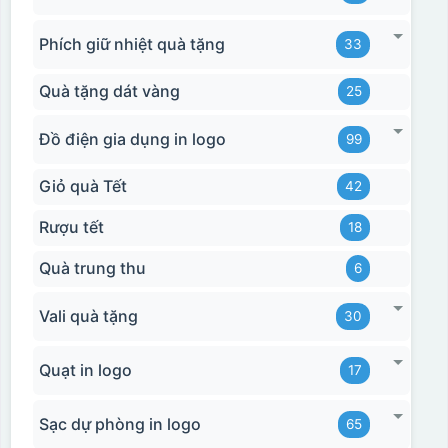
Phích giữ nhiệt quà tặng
33
Quà tặng dát vàng
25
Đồ điện gia dụng in logo
99
Giỏ quà Tết
42
Rượu tết
18
Quà trung thu
6
Vali quà tặng
30
Hộp xi biểu trưng
Quạt in logo
17
Sạc dự phòng in logo
65