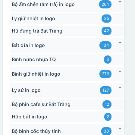
Bộ ấm chén (ấm trà) in logo
264
Ly giữ nhiệt in logo
35
Hũ đựng trà Bát Tràng
42
Bát đĩa in logo
134
Bình nước nhựa TQ
3
Bình giữ nhiệt in logo
276
Ly sứ in logo
127
Bộ phin cafe sứ Bát Tràng
12
Hộp bút in logo
2
Bộ bình cốc thủy tinh
30