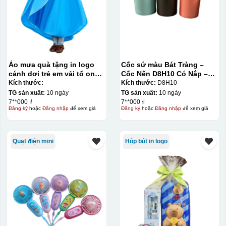
Áo mưa quà tặng in logo
Cốc sứ màu Bát Tràng –
cánh dơi trẻ em vải tổ ong
Cốc Nến D8H10 Có Nắp –
KQ-AM11
Màu Mát
Kích thước:
Kích thước:
D8H10
TG sản xuất:
10 ngày
TG sản xuất:
10 ngày
7**000 ₫
7**000 ₫
Đăng ký
hoặc
Đăng nhập
để xem giá
Đăng ký
hoặc
Đăng nhập
để xem giá
Quạt điện mini
Hộp bút in logo