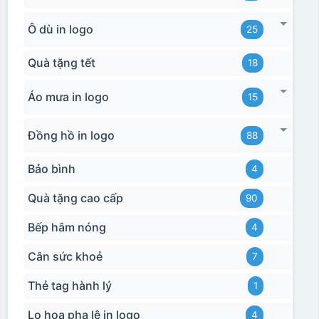
Ô dù in logo
25
Quà tặng tết
18
Áo mưa in logo
15
Đồng hồ in logo
88
Bảo bình
4
Quà tặng cao cấp
90
Bếp hâm nóng
4
Cân sức khoẻ
7
Thẻ tag hành lý
1
Lọ hoa pha lê in logo
4