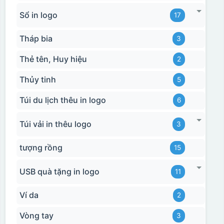
Sổ in logo
17
Tháp bia
3
Thẻ tên, Huy hiệu
2
Thủy tinh
5
Túi du lịch thêu in logo
6
Túi vải in thêu logo
3
tượng rồng
15
USB quà tặng in logo
11
Ví da
2
Vòng tay
3