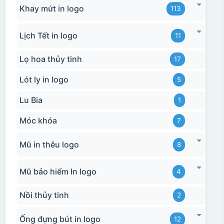
Khay mứt in logo
113
Lịch Tết in logo
11
Lọ hoa thủy tinh
17
Lót ly in logo
5
Lu Bia
1
Móc khóa
7
Mũ in thêu logo
8
Mũ bảo hiểm In logo
4
Hộp xi 2 cốc
Nồi thủy tinh
2
Ống đựng bút in logo
12