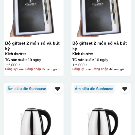
Bộ giftset 2 món sổ và bút
Bộ giftset 2 món sổ và bút
ký
ký
Kích thước:
Kích thước:
TG sản xuất:
10 ngày
TG sản xuất:
10 ngày
1**.000 ₫
1**.000 ₫
Đăng ký
hoặc
Đăng nhập
để xem giá
Đăng ký
hoặc
Đăng nhập
để xem giá
Ấm siêu tốc Sunhouse
Ấm siêu tốc Sunhouse