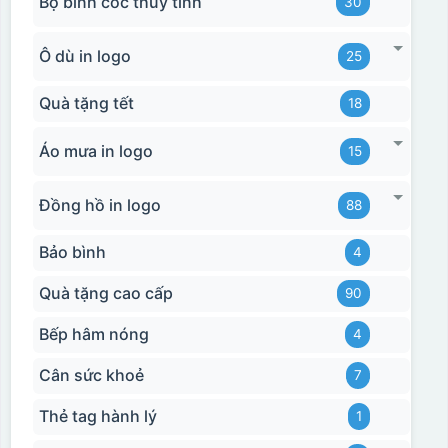
Bộ bình cốc thủy tinh
30
Ô dù in logo
25
Quà tặng tết
18
Áo mưa in logo
15
Đồng hồ in logo
88
Bảo bình
4
Quà tặng cao cấp
90
Bếp hâm nóng
4
Cân sức khoẻ
7
Thẻ tag hành lý
1