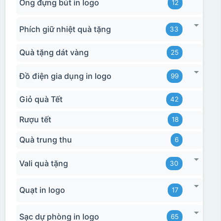
Ống đựng bút in logo
12
Phích giữ nhiệt quà tặng
33
Quà tặng dát vàng
25
Đồ điện gia dụng in logo
99
Giỏ quà Tết
42
Rượu tết
18
Quà trung thu
6
Hộp xi biểu trưng
Vali quà tặng
30
Quạt in logo
17
Sạc dự phòng in logo
65