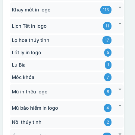
Khay mứt in logo
113
Lịch Tết in logo
11
Lọ hoa thủy tinh
17
Lót ly in logo
5
Lu Bia
1
Móc khóa
7
Mũ in thêu logo
8
Hộp xi 2 cốc
Mũ bảo hiểm In logo
4
Nồi thủy tinh
2