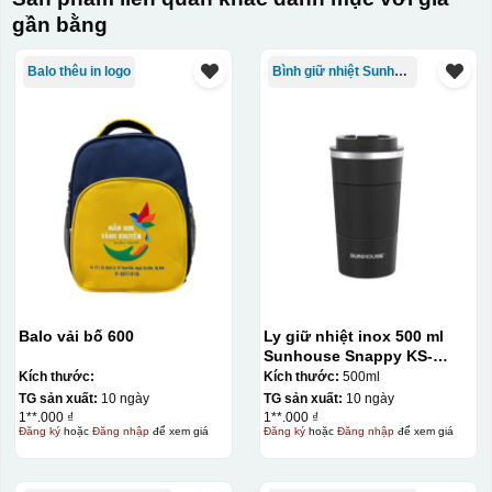
gần bằng
Balo thêu in logo
Bình giữ nhiệt Sunhouse
Balo vải bố 600
Ly giữ nhiệt inox 500 ml
Sunhouse Snappy KS-
TU500S
Kích thước:
Kích thước:
500ml
TG sản xuất:
10 ngày
TG sản xuất:
10 ngày
1**.000 ₫
1**.000 ₫
Đăng ký
hoặc
Đăng nhập
để xem giá
Đăng ký
hoặc
Đăng nhập
để xem giá