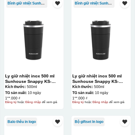
Bình giữ nhiệt Sunhouse
Bình giữ nhiệt Sunhouse
Kiểu hộp:
Hộp diêm quai xách lót lụa
Ly giữ nhiệt inox 500 ml
Ly giữ nhiệt inox 500 ml
Sunhouse Snappy KS-
Sunhouse Snappy KS-
TU500S
TU500S
Kích thước:
500ml
Kích thước:
500ml
TG sản xuất:
10 ngày
TG sản xuất:
10 ngày
1**.000 ₫
1**.000 ₫
Đăng ký
hoặc
Đăng nhập
để xem giá
Đăng ký
hoặc
Đăng nhập
để xem giá
Balo thêu in logo
Bộ giftset In logo
đây là kiểu hộp quay xách lót lụa chỉ khác là thêm quai
thêm tiền