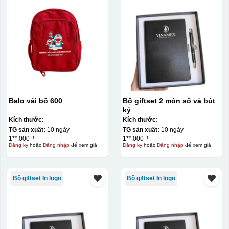
Hộp xi lót lụa
Hộp xi ấm chén
Balo vải bố 600
Bộ giftset 2 món sổ và bút
ký
Kích thước:
Kích thước:
TG sản xuất:
10 ngày
TG sản xuất:
10 ngày
1**.000 ₫
1**.000 ₫
Đăng ký
hoặc
Đăng nhập
để xem giá
Đăng ký
hoặc
Đăng nhập
để xem giá
Bộ giftset In logo
Bộ giftset In logo