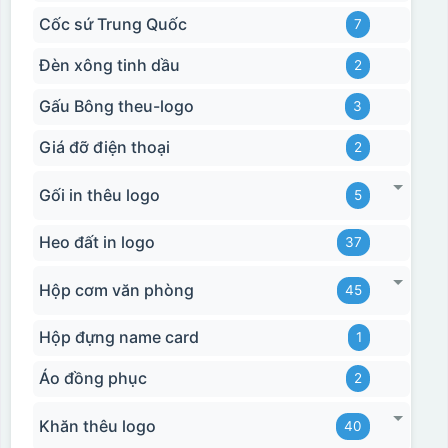
Cốc sứ Trung Quốc
7
Đèn xông tinh dầu
2
Gấu Bông theu-logo
3
Giá đỡ điện thoại
2
Gối in thêu logo
5
Heo đất in logo
37
Hộp cơm văn phòng
45
Hộp đựng name card
1
Áo đồng phục
2
Khăn thêu logo
40