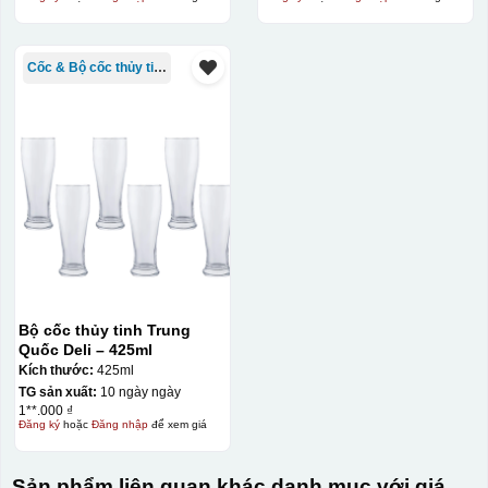
Cốc & Bộ cốc thủy tinh TQ
Bộ cốc thủy tinh Trung
Quốc Deli – 425ml
Kích thước:
425ml
TG sản xuất:
10 ngày ngày
1**.000 ₫
Đăng ký
hoặc
Đăng nhập
để xem giá
Sản phẩm liên quan khác danh mục với giá