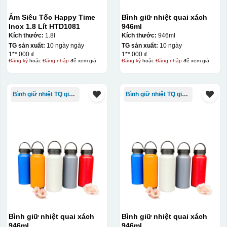
Ấm Siêu Tốc Happy Time
Bình giữ nhiệt quai xách
Inox 1.8 Lít HTD1081
946ml
Kích thước:
1.8l
Kích thước:
946ml
TG sản xuất:
10 ngày ngày
TG sản xuất:
10 ngày
1**.000 ₫
1**.000 ₫
Đăng ký
hoặc
Đăng nhập
để xem giá
Đăng ký
hoặc
Đăng nhập
để xem giá
Bình giữ nhiệt TQ giá rẻ
Bình giữ nhiệt TQ giá rẻ
Hộp xi ly sứ
Bình giữ nhiệt quai xách
Bình giữ nhiệt quai xách
946ml
946ml