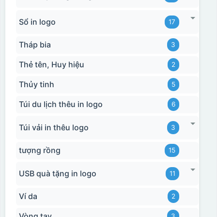
Sổ in logo
17
Tháp bia
3
Thẻ tên, Huy hiệu
2
Thủy tinh
5
Túi du lịch thêu in logo
6
Túi vải in thêu logo
3
tượng rồng
15
USB quà tặng in logo
11
Ví da
2
Vòng tay
3