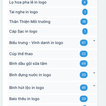
Lọ hoa pha lê in logo
4
Tai nghe in logo
1
Thân Thiện Môi trường
18
Cáp Sạc in logo
1
Biểu trưng - Vinh danh in logo
67
Cúp thể thao
32
Bình dầu gội sữa tắm
49
Bình đựng nước in logo
39
Bình hút lộc in logo
66
Balo thêu in logo
39