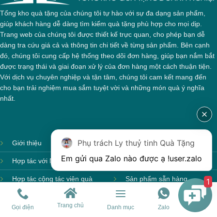
Tổng kho quà tặng của chúng tôi tự hào với sự đa dạng sản phẩm,
giúp khách hàng dễ dàng tìm kiếm quà tặng phù hợp cho mọi dịp.
Trang web của chúng tôi được thiết kế trực quan, cho phép bạn dễ
dàng tra cứu giá cả và thông tin chi tiết về từng sản phẩm. Bên cạnh
đó, chúng tôi cung cấp hệ thống theo dõi đơn hàng, giúp bạn nắm bắt
được trạng thái và giai đoạn xử lý của đơn hàng một cách thuận tiện.
Với dịch vụ chuyên nghiệp và tận tâm, chúng tôi cam kết mang đến
cho bạn trải nghiệm mua sắm tuyệt vời và những món quà ý nghĩa
nhất.
Phụ trách Ly thuỷ tinh Quà Tặng
Giới thiệu
Ảnh sản xuất
Em gửi qua Zalo nào được ạ !
user.zalo
Hợp tác với Nhà cung cấp
Sản phẩm theo mùa
Hợp tác cộng tác viên quà
Sản phẩm sẵn hàng
1
tặng
Sản phẩm mới
Trang chủ
Hướng dẫn sử dụng
Gọi điện
Danh mục
Zalo
Chat
Sản phẩm môi trường