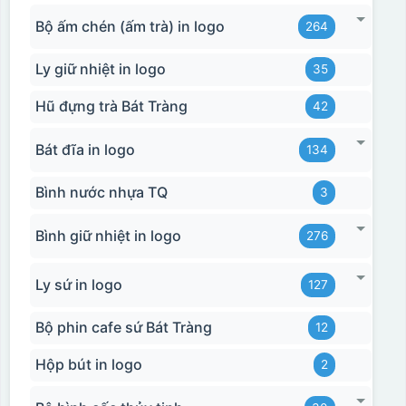
Bộ ấm chén (ấm trà) in logo
264
Ly giữ nhiệt in logo
35
Hũ đựng trà Bát Tràng
42
Bát đĩa in logo
134
Bình nước nhựa TQ
3
Bình giữ nhiệt in logo
276
Ly sứ in logo
127
Bộ phin cafe sứ Bát Tràng
12
Hộp bút in logo
2