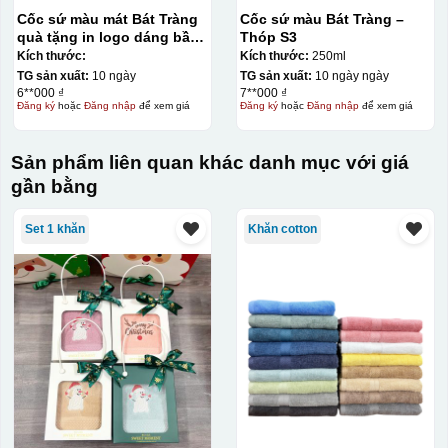
Decal được in xong, sẽ có 1 nền vàng phía dưới
Cốc sứ màu mát Bát Tràng
Cốc sứ màu Bát Tràng –
quà tặng in logo dáng bầu
Thóp S3
quai vuông 250ml KQ-
Kích thước:
Kích thước:
250ml
CSM07
TG sản xuất:
10 ngày
TG sản xuất:
10 ngày ngày
6**000 ₫
7**000 ₫
Đăng ký
hoặc
Đăng nhập
để xem giá
Đăng ký
hoặc
Đăng nhập
để xem giá
Sản phẩm liên quan khác danh mục với giá
gần bằng
Set 1 khăn
Khăn cotton