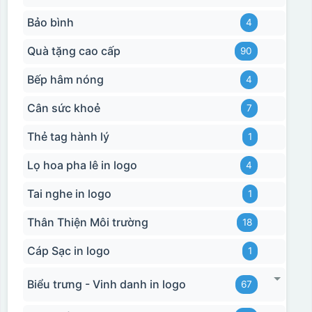
Bảo bình
4
Quà tặng cao cấp
90
Bếp hâm nóng
4
Cân sức khoẻ
7
Thẻ tag hành lý
1
Lọ hoa pha lê in logo
4
Tai nghe in logo
1
Thân Thiện Môi trường
18
Cáp Sạc in logo
1
Biểu trưng - Vinh danh in logo
67