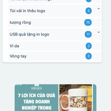
Túi vải in thêu logo
3
tượng rồng
15
USB quà tặng in logo
11
Ví da
2
Vòng tay
3