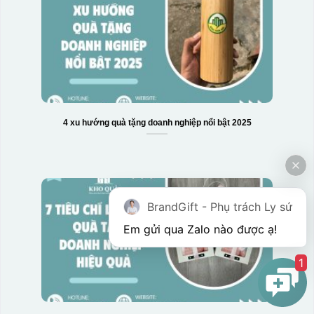
4 xu hướng quà tặng doanh nghiệp nổi bật 2025
BrandGift - Phụ trách Ly sứ
Em gửi qua Zalo nào được ạ! 
1