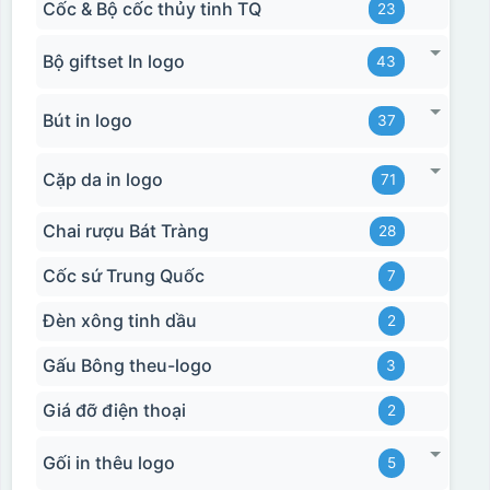
Cốc & Bộ cốc thủy tinh TQ
23
Bộ giftset In logo
43
Bút in logo
37
Cặp da in logo
71
Chai rượu Bát Tràng
28
Cốc sứ Trung Quốc
7
Đèn xông tinh dầu
2
Gấu Bông theu-logo
3
Giá đỡ điện thoại
2
Gối in thêu logo
5