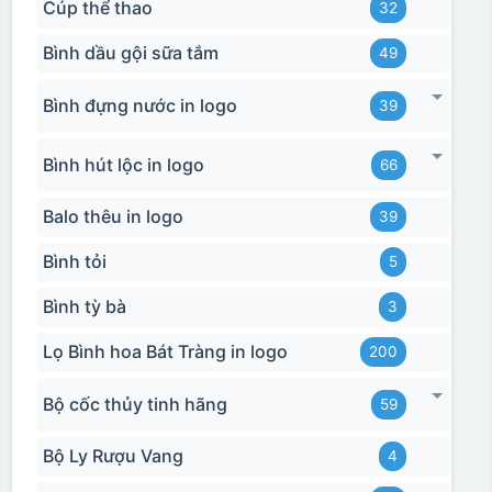
Cúp thể thao
32
Bình dầu gội sữa tắm
49
Bình đựng nước in logo
39
Bình hút lộc in logo
66
Balo thêu in logo
39
Bình tỏi
5
Bình tỳ bà
3
Lọ Bình hoa Bát Tràng in logo
200
Bộ cốc thủy tinh hãng
59
Bộ Ly Rượu Vang
4