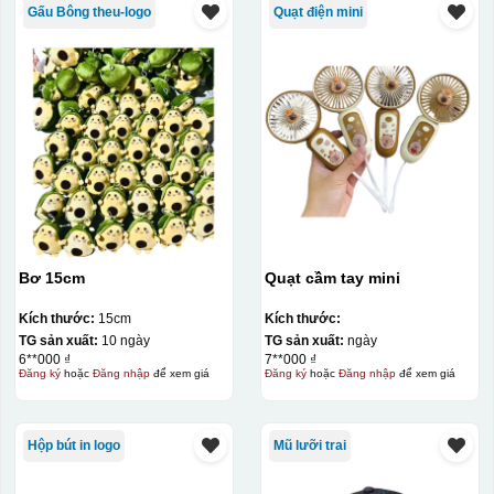
Gấu Bông theu-logo
Quạt điện mini
Bơ 15cm
Quạt cầm tay mini
Kích thước:
15cm
Kích thước:
TG sản xuất:
10 ngày
TG sản xuất:
ngày
6**000 ₫
7**000 ₫
Đăng ký
hoặc
Đăng nhập
để xem giá
Đăng ký
hoặc
Đăng nhập
để xem giá
Hộp bút in logo
Mũ lưỡi trai