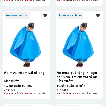
Áo mưa cánh dơi
Áo mưa cánh dơi
Chén sau khi được dán xong (chưa nung)
Áo mưa trẻ em vải tổ ong
Áo mưa quà tặng in logo
cánh dơi trẻ em vải tổ ong
KQ-AM11
Kích thước:
Kích thước:
TG sản xuất:
10 ngày
TG sản xuất:
10 ngày
7**000 ₫
7**000 ₫
Đăng ký
hoặc
Đăng nhập
để xem giá
Đăng ký
hoặc
Đăng nhập
để xem giá