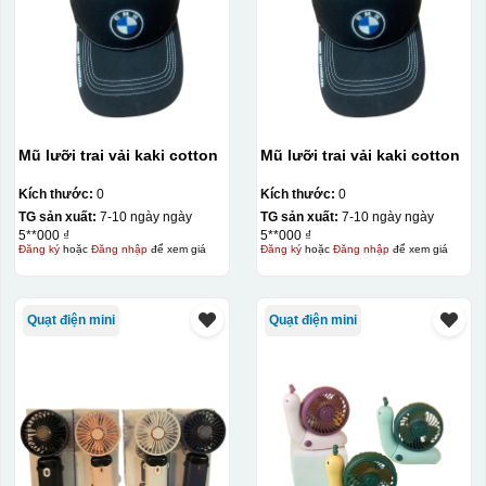
Ưu, nhược điểm của in Decal trượt nước
Mũ lưỡi trai vải kaki cotton
Mũ lưỡi trai vải kaki cotton
trên gốm sứ
Kích thước:
0
Kích thước:
0
TG sản xuất:
7-10 ngày ngày
TG sản xuất:
7-10 ngày ngày
Ưu điểm
Nhược điểm
5**000 ₫
5**000 ₫
Đăng ký
hoặc
Đăng nhập
để xem giá
Đăng ký
hoặc
Đăng nhập
để xem giá
Độ bám dính lên bề
mặt vật liệu rất tốt,
Quạt điện mini
Quạt điện mini
không phai theo thời
gian
Không thể tẩy xoá
được nếu in sai,
Thông tin, hình ảnh in
hoặc rất khó khắn
trên chất liệu decal
về tẩy xoá
đẹp, sắc nét, không