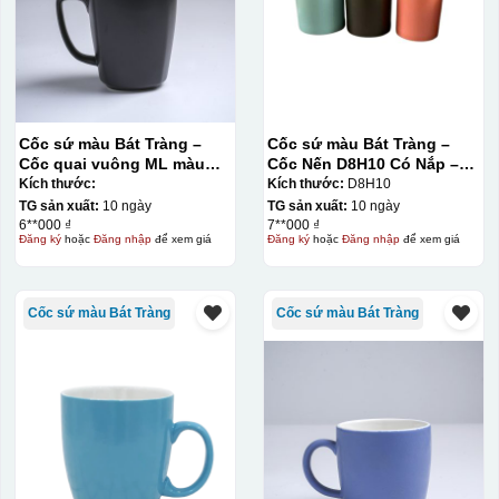
Cốc sứ màu Bát Tràng –
Cốc sứ màu Bát Tràng –
Cốc quai vuông ML màu
Cốc Nến D8H10 Có Nắp –
mát
Màu Mát
Kích thước:
Kích thước:
D8H10
TG sản xuất:
10 ngày
TG sản xuất:
10 ngày
6**000 ₫
7**000 ₫
Đăng ký
hoặc
Đăng nhập
để xem giá
Đăng ký
hoặc
Đăng nhập
để xem giá
Kiểu in:
Cốc sứ màu Bát Tràng
Cốc sứ màu Bát Tràng
In Decal
IN Decal lên GỐM SỨ
Bước 1: Tạo khuôn in để tạo ra Decal Bước 2: Dán
decal lên gốm sứ Bước 3: Cho vào lò nung ở nhiệt độ
700-800 độ C
Bước 1: Tạo ra DECAL
Để tạo ra decal
trước khi dán nó lên gốm sứ, xưởng in sẽ in lên 1 loại