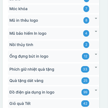
Móc khóa
7
Mũ in thêu logo
8
Mũ bảo hiểm In logo
4
Nồi thủy tinh
2
Ống đựng bút in logo
12
Phích giữ nhiệt quà tặng
33
Quà tặng dát vàng
25
Đồ điện gia dụng in logo
99
Giỏ quà Tết
42