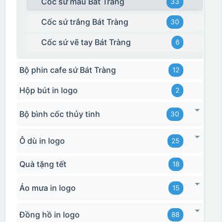
Cốc sứ màu Bát Tràng
33
Cốc sứ trắng Bát Tràng
30
Cốc sứ vẽ tay Bát Tràng
6
Hộp xi ly sứ
Bộ phin cafe sứ Bát Tràng
12
Hộp bút in logo
2
Bộ bình cốc thủy tinh
30
Ô dù in logo
25
Quà tặng tết
18
Áo mưa in logo
15
Đồng hồ in logo
88