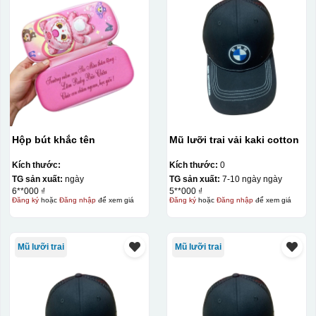
Bước 3: Xếp sản phẩm sau khi dán vào lò nung và
nung ở nhiệt độ 700-800 độ C
Deacl có 1 nền màu
Hộp bút khắc tên
Mũ lưỡi trai vải kaki cotton
vàng, khi in ở nhiệt cao, nền đó sẽ cháy và biến mất để
lại mực in logo dính chết lên gốm sứ [gallery link="file"
Kích thước:
Kích thước:
0
size="full" ids="29792,29791,29790"]
TG sản xuất:
ngày
TG sản xuất:
7-10 ngày ngày
6**000 ₫
5**000 ₫
Đăng ký
hoặc
Đăng nhập
để xem giá
Đăng ký
hoặc
Đăng nhập
để xem giá
Mũ lưỡi trai
Mũ lưỡi trai