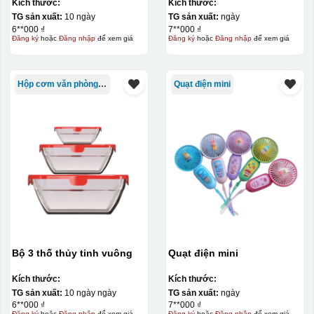
Kích thước:
Kích thước:
TG sản xuất:
10 ngày
TG sản xuất:
ngày
6**000 ₫
7**000 ₫
Đăng ký
hoặc
Đăng nhập
để xem giá
Đăng ký
hoặc
Đăng nhập
để xem giá
Hộp cơm văn phòng Trung Quốc
Quạt điện mini
Thợ đang căn chỉnh dán decal lên bát cơm
Bộ 3 thố thủy tinh vuông
Quạt điện mini
Kích thước:
Kích thước:
TG sản xuất:
10 ngày ngày
TG sản xuất:
ngày
6**000 ₫
7**000 ₫
Đăng ký
hoặc
Đăng nhập
để xem giá
Đăng ký
hoặc
Đăng nhập
để xem giá