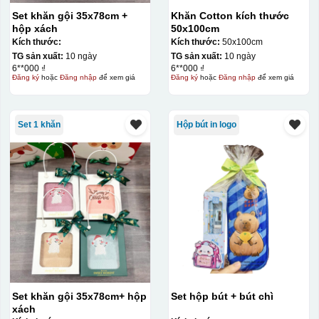
Đây là giấy decal đã in xong, đang chờ khô để cắt dán
Set khăn gội 35x78cm +
Khăn Cotton kích thước
lên gốm sứ
hộp xách
50x100cm
Kích thước:
Kích thước:
50x100cm
TG sản xuất:
10 ngày
TG sản xuất:
10 ngày
Bước 2: Dán decal lên gốm sứ
Để dán decal lên gốm
6**000 ₫
6**000 ₫
sứ, thợ sẽ cắt thủ công các miếng logo ra, sau đó thấp
Đăng ký
hoặc
Đăng nhập
để xem giá
Đăng ký
hoặc
Đăng nhập
để xem giá
nước và trượt nhẹ lên gốm sứ để tem decal dính tạm lên
đó bằng nước. Người thợ sẽ căn chỉnh bằng mắt thường
Set 1 khăn
Hộp bút in logo
cho vị trí logo cân đối phù hợp, sau đó dùng miếng nhựa
gạt hết nước phía dưới ra
Set khăn gội 35x78cm+ hộp
Set hộp bút + bút chì
xách