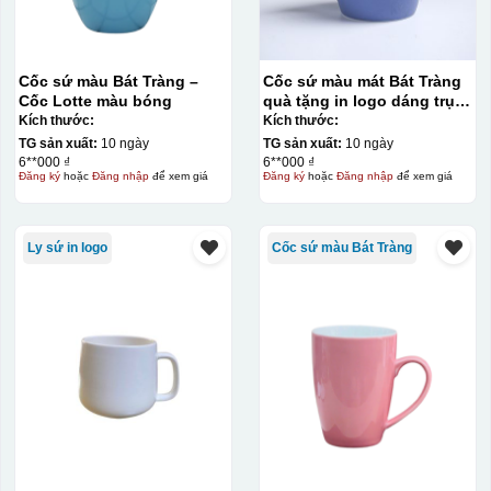
giấy đặc biệt, và kích thước logo được căn chỉnh theo
sản phẩm, để khi dán không bị nhỏ hoặc to quá
Cốc sứ màu Bát Tràng –
Cốc sứ màu mát Bát Tràng
Cốc Lotte màu bóng
quà tặng in logo dáng trụ
lùn quai C 330ml KQ-CSM09
Kích thước:
Kích thước:
TG sản xuất:
10 ngày
TG sản xuất:
10 ngày
6**000 ₫
6**000 ₫
Đăng ký
hoặc
Đăng nhập
để xem giá
Đăng ký
hoặc
Đăng nhập
để xem giá
Ly sứ in logo
Cốc sứ màu Bát Tràng