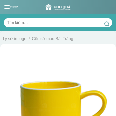
Skip
MENU
to
content
Tìm
kiếm:
Ly sứ in logo
/
Cốc sứ màu Bát Tràng