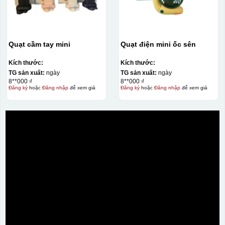
bị lem
Khó khăn trong việc
in 1 số màu: Màu
hồng cánh sen,
Màu tím
Chất liệu in decal
Khó khăn trong việc
Quạt cầm tay mini
Quạt điện mini ốc sên
phong phú, dễ dàng
in chuyển màu (dễ
lựa chọn chất liệu
trong việc in đơn
Kích thước:
Kích thước:
phù hợp với nhu cầu.
sắc)
TG sản xuất:
ngày
TG sản xuất:
ngày
8**000 ₫
8**000 ₫
Đăng ký
hoặc
Đăng nhập
để xem giá
Đăng ký
hoặc
Đăng nhập
để xem giá
Dán được lên nhiều
bề mặt, phẳng và
cong
Kiểu hộp:
Hộp xi lót lụa
Hộp xi ấm chén