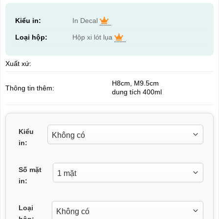
Kiểu in:
In Decal
Loại hộp:
Hộp xi lót lụa
Xuất xứ:
H8cm, M9.5cm
Thông tin thêm:
dung tích 400ml
Kiểu
in:
Số mặt
in:
Loại
hộp: