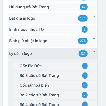
Hũ đựng trà Bát Tràng
42
Bát đĩa in logo
134
Bình nước nhựa TQ
3
Bình giữ nhiệt in logo
276
Ly sứ in logo
127
Cốc Bia Đức
1
Bộ 3 cốc sứ Bát Tràng
1
Cốc sứ hoả biến
2
Bộ 2 cốc sứ Bát Tràng
7
Bộ 4 cốc sứ Bát Tràng
1