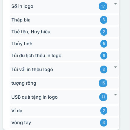
Hộp xi biểu trưng
Sổ in logo
17
Tháp bia
3
Thẻ tên, Huy hiệu
2
Thủy tinh
5
Túi du lịch thêu in logo
6
Túi vải in thêu logo
3
tượng rồng
15
USB quà tặng in logo
11
Ví da
2
Vòng tay
3