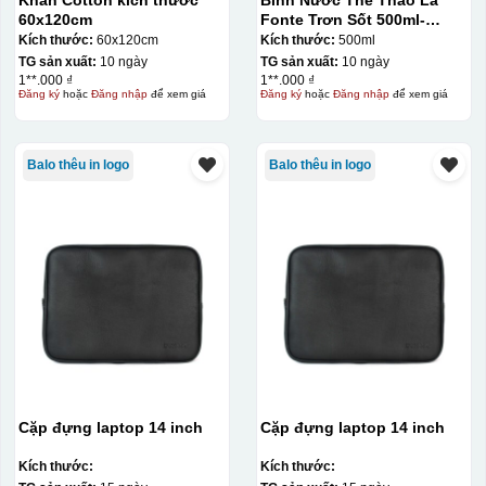
Khăn Cotton kích thước
Bình Nước Thể Thao La
60x120cm
Fonte Trơn Sốt 500ml-
010009
Kích thước:
60x120cm
Kích thước:
500ml
TG sản xuất:
10 ngày
TG sản xuất:
10 ngày
1**.000 ₫
1**.000 ₫
Đăng ký
hoặc
Đăng nhập
để xem giá
Đăng ký
hoặc
Đăng nhập
để xem giá
Balo thêu in logo
Balo thêu in logo
Cặp đựng laptop 14 inch
Cặp đựng laptop 14 inch
Kích thước:
Kích thước: