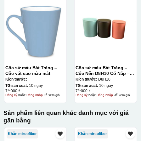
Cốc sứ màu Bát Tràng –
Cốc sứ màu Bát Tràng –
Cốc vát cao màu mát
Cốc Nến D8H10 Có Nắp –
Màu Mát
Kích thước:
Kích thước:
D8H10
TG sản xuất:
10 ngày
TG sản xuất:
10 ngày
7**000 ₫
7**000 ₫
Đăng ký
hoặc
Đăng nhập
để xem giá
Đăng ký
hoặc
Đăng nhập
để xem giá
Sản phẩm liên quan khác danh mục với giá
gần bằng
Khăn mircofiber
Khăn mircofiber