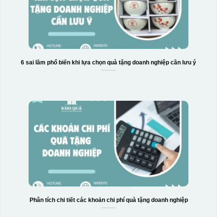
6 sai lầm phổ biến khi lựa chọn quà tặng doanh nghiệp cần lưu ý
Phân tích chi tiết các khoản chi phí quà tặng doanh nghiệp