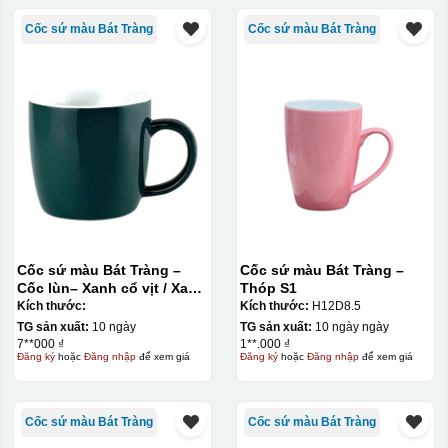
Cốc sứ màu Bát Tràng
Cốc sứ màu Bát Tràng
Cốc sứ màu Bát Tràng –
Cốc sứ màu Bát Tràng –
Cốc lùn– Xanh cổ vịt / Xanh
Thóp S1
lục bảo
Kích thước:
Kích thước:
H12D8.5
TG sản xuất:
10 ngày
TG sản xuất:
10 ngày ngày
7**000 ₫
1**.000 ₫
Đăng ký
hoặc
Đăng nhập
để xem giá
Đăng ký
hoặc
Đăng nhập
để xem giá
Cốc sứ màu Bát Tràng
Cốc sứ màu Bát Tràng