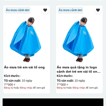
Áo mưa cánh dơi
Áo mưa cánh dơi
Áo mưa trẻ em vải tổ ong
Áo mưa quà tặng in logo
cánh dơi trẻ em vải tổ ong
KQ-AM11
Kích thước:
Kích thước:
TG sản xuất:
10 ngày
TG sản xuất:
10 ngày
7**000 ₫
7**000 ₫
Đăng ký
hoặc
Đăng nhập
để xem giá
Đăng ký
hoặc
Đăng nhập
để xem giá
Hộp xi ly sứ