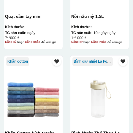
Quạt cầm tay mini
Nồi nấu mỳ 1.5L
Kích thước:
Kích thước:
TG sản xuất:
ngày
TG sản xuất:
10 ngày ngày
7**000 ₫
1**.000 ₫
Đăng ký
hoặc
Đăng nhập
để xem giá
Đăng ký
hoặc
Đăng nhập
để xem giá
Hộp xi lót lụa
Hộp xi ấm chén
Khăn cotton
Bình giữ nhiệt La Fonte