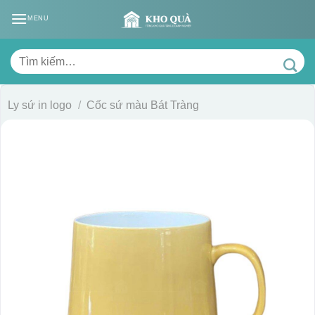
Skip
MENU
to
content
Tìm
kiếm:
Ly sứ in logo
/
Cốc sứ màu Bát Tràng