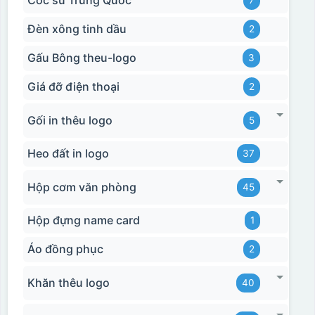
Cốc sứ Trung Quốc
7
Đèn xông tinh dầu
2
Gấu Bông theu-logo
3
Giá đỡ điện thoại
2
Gối in thêu logo
5
Heo đất in logo
37
Hộp cơm văn phòng
45
Hộp đựng name card
1
Áo đồng phục
2
Khăn thêu logo
40