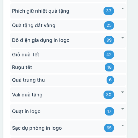
Hộp xi 2 cốc
Phích giữ nhiệt quà tặng
33
Quà tặng dát vàng
25
Đồ điện gia dụng in logo
99
Giỏ quà Tết
42
Rượu tết
18
Quà trung thu
6
Vali quà tặng
30
Quạt in logo
17
Sạc dự phòng in logo
65