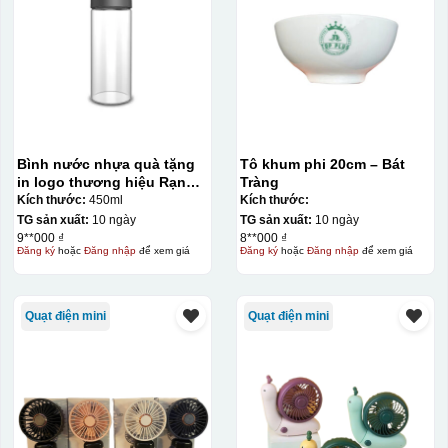
Bình nước nhựa quà tặng
Tô khum phi 20cm – Bát
in logo thương hiệu Rạng
Tràng
Đông 450ml KQ-BNN01
Kích thước:
450ml
Kích thước:
TG sản xuất:
10 ngày
TG sản xuất:
10 ngày
9**000 ₫
8**000 ₫
Đăng ký
hoặc
Đăng nhập
để xem giá
Đăng ký
hoặc
Đăng nhập
để xem giá
Quạt điện mini
Quạt điện mini