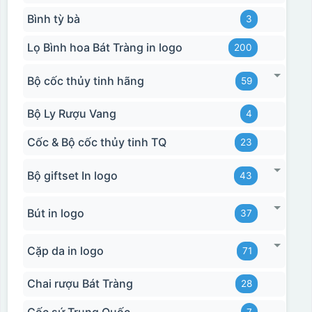
Bình tỳ bà
3
Lọ Bình hoa Bát Tràng in logo
200
Bộ cốc thủy tinh hãng
59
Bộ Ly Rượu Vang
4
Cốc & Bộ cốc thủy tinh TQ
23
Bộ giftset In logo
43
Bút in logo
37
Cặp da in logo
71
Chai rượu Bát Tràng
28