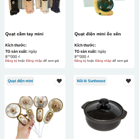
Kiểu in:
In logo 2 mặt
In logo 1 mặt
Quạt cầm tay mini
Quạt điện mini ốc sên
Kiểu hộp:
Kích thước:
Kích thước:
TG sản xuất:
ngày
TG sản xuất:
ngày
Hộp carton trắng ( cốc sứ )
8**000 ₫
8**000 ₫
Đăng ký
hoặc
Đăng nhập
để xem giá
Đăng ký
hoặc
Đăng nhập
để xem giá
Quạt điện mini
Nồi lẻ Sunhouse