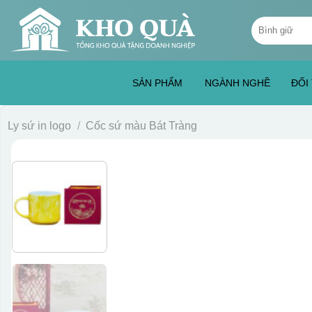
Skip
Tìm
to
kiếm:
content
SẢN PHẨM
NGÀNH NGHỀ
ĐỐI
Ly sứ in logo
/
Cốc sứ màu Bát Tràng