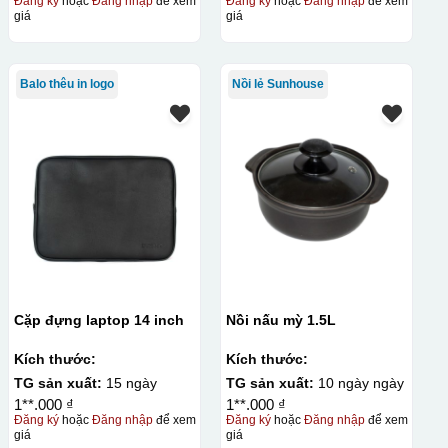
Đăng ký
hoặc
Đăng nhập
để xem
Đăng ký
hoặc
Đăng nhập
để xem
giá
giá
Balo thêu in logo
Nồi lẻ Sunhouse
Cặp đựng laptop 14 inch
Nồi nấu mỳ 1.5L
Kích thước:
Kích thước:
TG sản xuất:
15 ngày
TG sản xuất:
10 ngày ngày
1**.000 ₫
1**.000 ₫
Đăng ký
hoặc
Đăng nhập
để xem
Đăng ký
hoặc
Đăng nhập
để xem
giá
giá