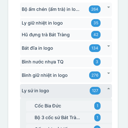
Bộ ấm chén (ấm trà) in logo
264
Ly giữ nhiệt in logo
35
Hũ đựng trà Bát Tràng
42
Bát đĩa in logo
134
Bình nước nhựa TQ
3
Bình giữ nhiệt in logo
276
Ly sứ in logo
127
Cốc Bia Đức
1
Bộ 3 cốc sứ Bát Tràng
1