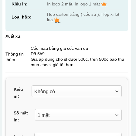
Kiểu in:
In logo 2 mặt, In logo 1 mặt
Hộp carton trắng ( cốc sứ ), Hộp xi lót
Loại hộp:
lụa
Xuất xứ:
Cốc màu bằng giá cốc vân đá
D9.5h9
Thông tin
Gía áp dụng cho sl dưới 500c, trên 500c báo thu
thêm:
mua check giá tốt hơn
Kiểu
in:
Số mặt
in: