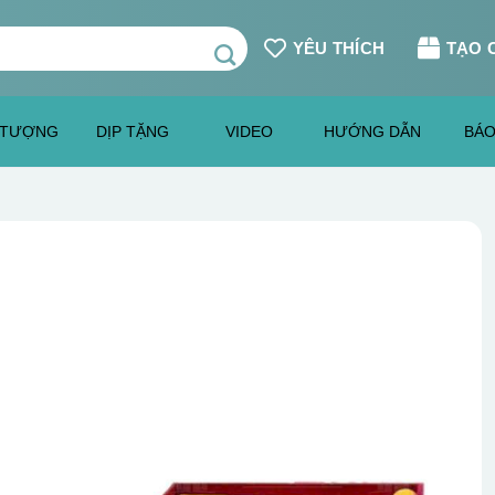
YÊU THÍCH
TẠO 
 TƯỢNG
DỊP TẶNG
VIDEO
HƯỚNG DẪN
BÁO