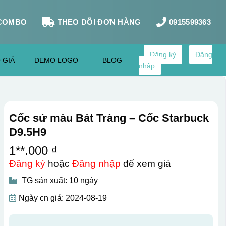
COMBO
THEO DÕI ĐƠN HÀNG
0915599363
Đăng ký
Đăng
 GIÁ
DEMO LOGO
BLOG
nhập
Cốc sứ màu Bát Tràng – Cốc Starbuck
D9.5H9
1**.000 ₫
Đăng ký
hoặc
Đăng nhập
để xem giá
TG sản xuất: 10 ngày
Ngày cn giá: 2024-08-19