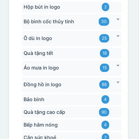
Hộp bút in logo
2
Bộ bình cốc thủy tinh
30
Ô dù in logo
25
Quà tặng tết
18
Áo mưa in logo
15
Đồng hồ in logo
88
Bảo bình
4
Quà tặng cao cấp
90
Bếp hâm nóng
4
Cân sức khoẻ
7