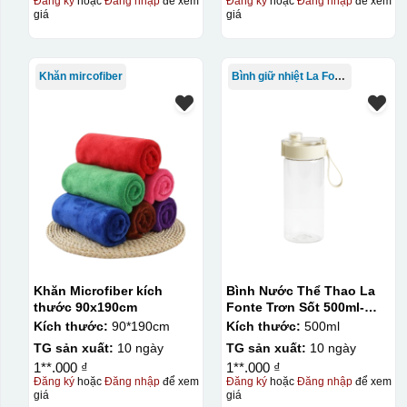
Đăng ký
hoặc
Đăng nhập
để xem
Đăng ký
hoặc
Đăng nhập
để xem
giá
giá
Khăn mircofiber
Bình giữ nhiệt La Fonte
Khăn Microfiber kích
Bình Nước Thể Thao La
thước 90x190cm
Fonte Trơn Sốt 500ml-
010009
Kích thước:
90*190cm
Kích thước:
500ml
TG sản xuất:
10 ngày
TG sản xuất:
10 ngày
1**.000 ₫
1**.000 ₫
Đăng ký
hoặc
Đăng nhập
để xem
Đăng ký
hoặc
Đăng nhập
để xem
giá
giá