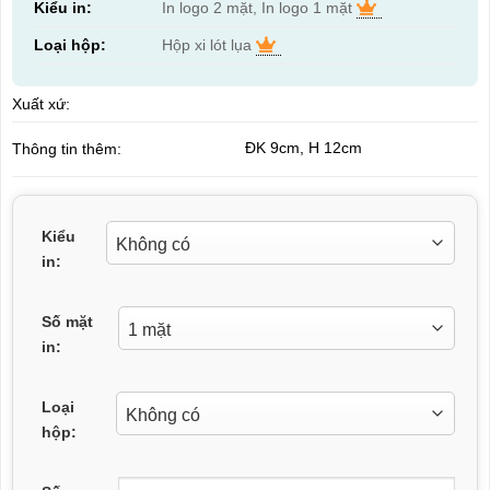
Kiểu in:
In logo 2 mặt, In logo 1 mặt
Loại hộp:
Hộp xi lót lụa
Xuất xứ:
ĐK 9cm, H 12cm
Thông tin thêm:
Kiểu
in:
Số mặt
in:
Loại
hộp: