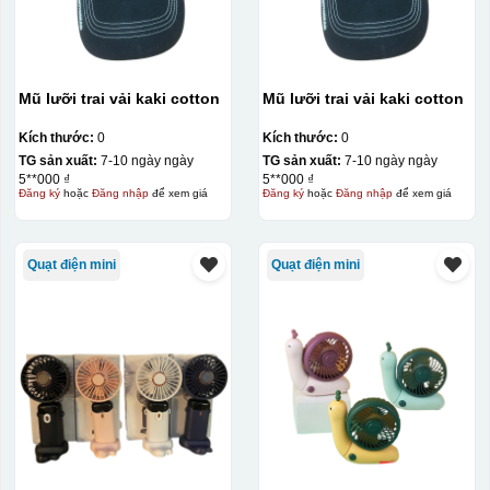
Mũ lưỡi trai vải kaki cotton
Mũ lưỡi trai vải kaki cotton
Kích thước:
0
Kích thước:
0
TG sản xuất:
7-10 ngày ngày
TG sản xuất:
7-10 ngày ngày
5**000 ₫
5**000 ₫
Đăng ký
hoặc
Đăng nhập
để xem giá
Đăng ký
hoặc
Đăng nhập
để xem giá
Quạt điện mini
Quạt điện mini