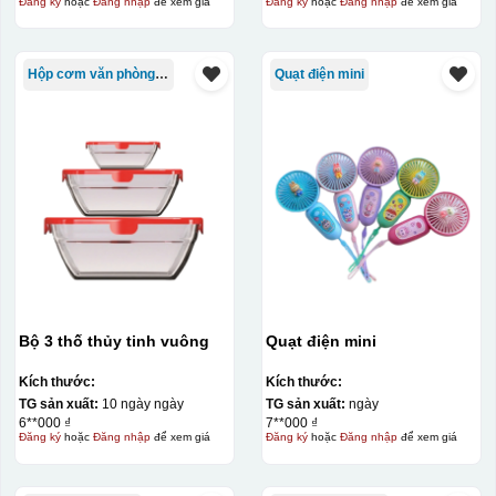
Đăng ký
hoặc
Đăng nhập
để xem giá
Đăng ký
hoặc
Đăng nhập
để xem giá
Hộp cơm văn phòng Trung Quốc
Quạt điện mini
Bộ 3 thố thủy tinh vuông
Quạt điện mini
Kích thước:
Kích thước:
TG sản xuất:
10 ngày ngày
TG sản xuất:
ngày
6**000 ₫
7**000 ₫
Đăng ký
hoặc
Đăng nhập
để xem giá
Đăng ký
hoặc
Đăng nhập
để xem giá