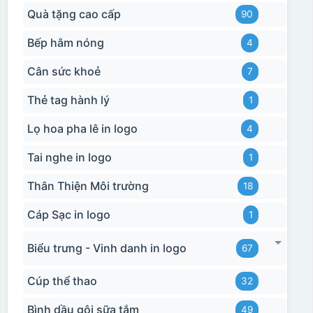
Quà tặng cao cấp
90
Bếp hâm nóng
4
Cân sức khoẻ
7
Thẻ tag hành lý
1
Lọ hoa pha lê in logo
4
Tai nghe in logo
1
Thân Thiện Môi trường
18
Cáp Sạc in logo
1
Biểu trưng - Vinh danh in logo
67
Cúp thể thao
32
Bình dầu gội sữa tắm
49