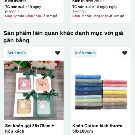
quai vuông 250ml KQ-
Kích thước:
Kích thước:
250ml
CSM07
TG sản xuất:
10 ngày
TG sản xuất:
10 ngày ngày
6**000 ₫
7**000 ₫
Đăng ký
hoặc
Đăng nhập
để xem giá
Đăng ký
hoặc
Đăng nhập
để xem giá
Sản phẩm liên quan khác danh mục với giá
gần bằng
Set 1 khăn
Khăn cotton
Set khăn gội 35x78cm +
Khăn Cotton kích thước
hộp xách
50x100cm