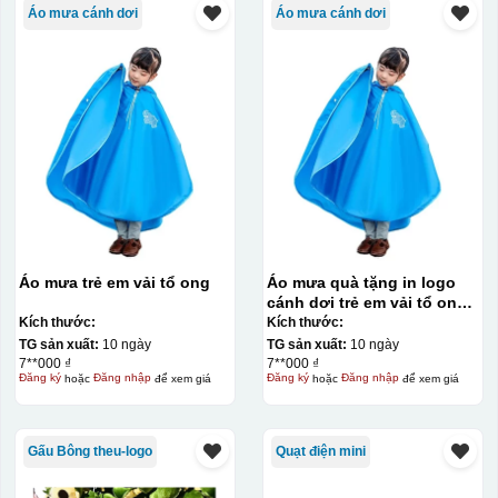
Áo mưa cánh dơi
Áo mưa cánh dơi
Áo mưa trẻ em vải tổ ong
Áo mưa quà tặng in logo
cánh dơi trẻ em vải tổ ong
KQ-AM11
Kích thước:
Kích thước:
TG sản xuất:
10 ngày
TG sản xuất:
10 ngày
7**000 ₫
7**000 ₫
Đăng ký
hoặc
Đăng nhập
để xem giá
Đăng ký
hoặc
Đăng nhập
để xem giá
Gấu Bông theu-logo
Quạt điện mini