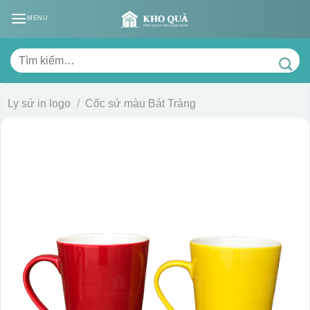
Skip
MENU
to
content
Tìm
kiếm:
Ly sứ in logo
/
Cốc sứ màu Bát Tràng