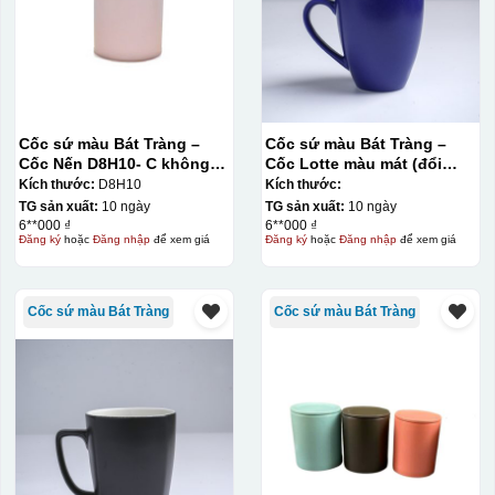
Kiểu in:
Cốc sứ màu Bát Tràng –
Cốc sứ màu Bát Tràng –
Cốc Nến D8H10- C không
Cốc Lotte màu mát (đổi
In logo 2 mặt
quai
quai)
Kích thước:
D8H10
Kích thước:
In logo 1 mặt
TG sản xuất:
10 ngày
TG sản xuất:
10 ngày
6**000 ₫
6**000 ₫
Đăng ký
hoặc
Đăng nhập
để xem giá
Đăng ký
hoặc
Đăng nhập
để xem giá
Kiểu hộp:
Hộp xi lót lụa
Cốc sứ màu Bát Tràng
Cốc sứ màu Bát Tràng
Hộp xi ấm chén