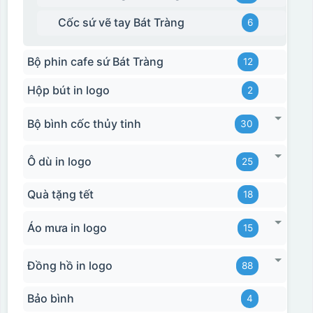
Cốc sứ vẽ tay Bát Tràng
6
Bộ phin cafe sứ Bát Tràng
12
Hộp xi biểu trưng
Hộp bút in logo
2
Bộ bình cốc thủy tinh
30
Ô dù in logo
25
Quà tặng tết
18
Áo mưa in logo
15
Đồng hồ in logo
88
Bảo bình
4