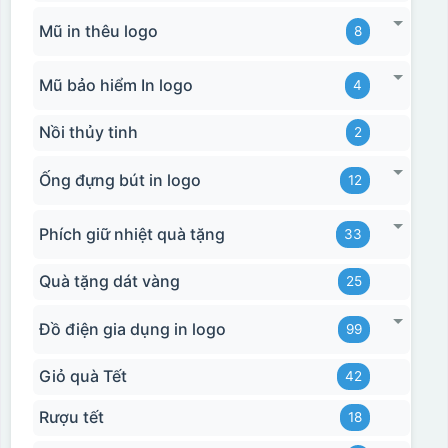
Mũ in thêu logo
8
Mũ bảo hiểm In logo
4
Nồi thủy tinh
2
Ống đựng bút in logo
12
Phích giữ nhiệt quà tặng
33
Quà tặng dát vàng
25
Đồ điện gia dụng in logo
99
Giỏ quà Tết
42
Rượu tết
18