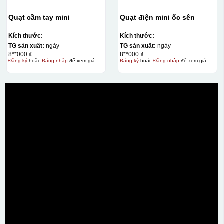
Quạt cầm tay mini
Quạt điện mini ốc sên
Kích thước:
Kích thước:
TG sản xuất:
ngày
TG sản xuất:
ngày
8**000 ₫
8**000 ₫
Đăng ký
hoặc
Đăng nhập
để xem giá
Đăng ký
hoặc
Đăng nhập
để xem giá