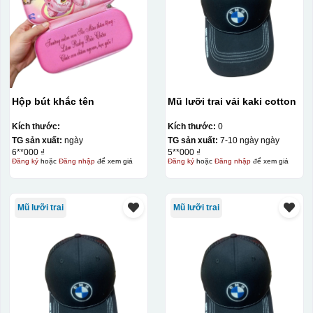
Hộp bút khắc tên
Mũ lưỡi trai vải kaki cotton
Kích thước:
Kích thước:
0
TG sản xuất:
ngày
TG sản xuất:
7-10 ngày ngày
6**000 ₫
5**000 ₫
Đăng ký
hoặc
Đăng nhập
để xem giá
Đăng ký
hoặc
Đăng nhập
để xem giá
Mũ lưỡi trai
Mũ lưỡi trai