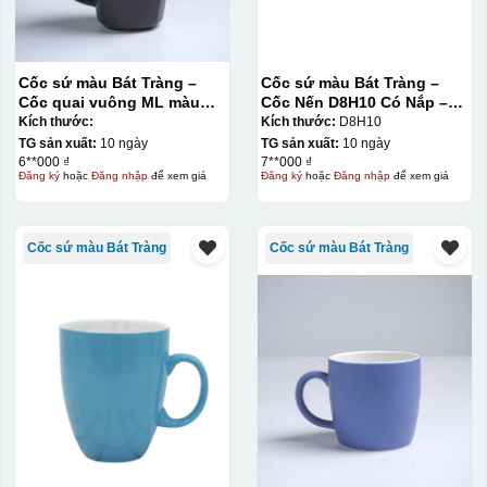
Cốc sứ màu Bát Tràng –
Cốc sứ màu Bát Tràng –
Cốc quai vuông ML màu
Cốc Nến D8H10 Có Nắp –
mát
Màu Mát
Kích thước:
Kích thước:
D8H10
TG sản xuất:
10 ngày
TG sản xuất:
10 ngày
6**000 ₫
7**000 ₫
Đăng ký
hoặc
Đăng nhập
để xem giá
Đăng ký
hoặc
Đăng nhập
để xem giá
Cốc sứ màu Bát Tràng
Cốc sứ màu Bát Tràng