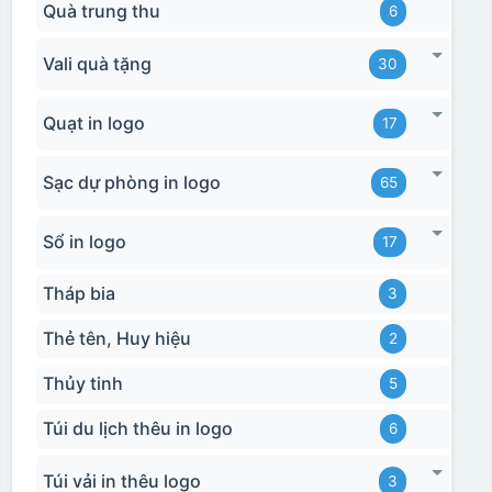
Quà trung thu
6
Vali quà tặng
30
Quạt in logo
17
Sạc dự phòng in logo
65
Sổ in logo
17
Tháp bia
3
Thẻ tên, Huy hiệu
2
Thủy tinh
5
Túi du lịch thêu in logo
6
Túi vải in thêu logo
3