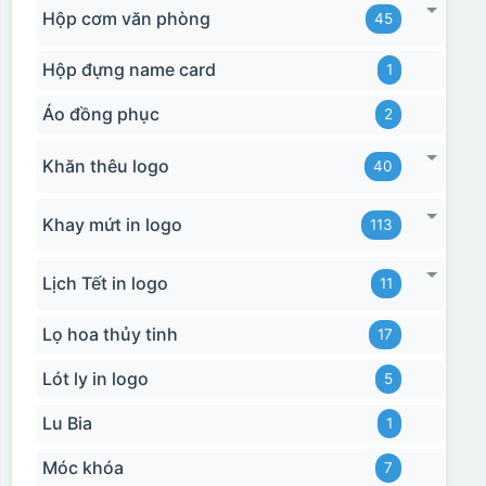
Hộp cơm văn phòng
45
Hộp đựng name card
1
Áo đồng phục
2
Khăn thêu logo
40
Khay mứt in logo
113
Lịch Tết in logo
11
Lọ hoa thủy tinh
17
Lót ly in logo
5
Lu Bia
1
Hộp xi bình hoa
Móc khóa
7