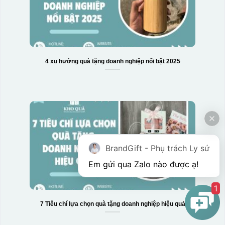
4 xu hướng quà tặng doanh nghiệp nổi bật 2025
Hộp xi 3 hũ mứt
BrandGift - Phụ trách Ly sứ
Em gửi qua Zalo nào được ạ! 
1
7 Tiêu chí lựa chọn quà tặng doanh nghiệp hiệu quả