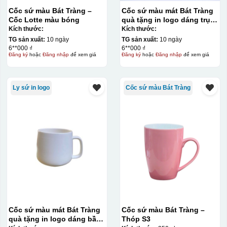
Cốc sứ màu Bát Tràng –
Cốc sứ màu mát Bát Tràng
Cốc Lotte màu bóng
quà tặng in logo dáng trụ
lùn quai C 330ml KQ-CSM09
Kích thước:
Kích thước:
TG sản xuất:
10 ngày
TG sản xuất:
10 ngày
6**000 ₫
6**000 ₫
Đăng ký
hoặc
Đăng nhập
để xem giá
Đăng ký
hoặc
Đăng nhập
để xem giá
Ly sứ in logo
Cốc sứ màu Bát Tràng
Cốc sứ màu mát Bát Tràng
Cốc sứ màu Bát Tràng –
quà tặng in logo dáng bầu
Thóp S3