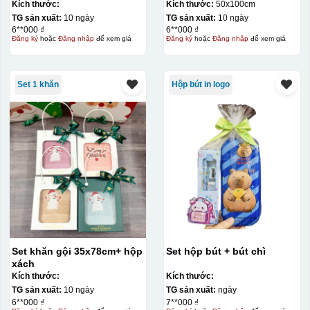
Kích thước:
Kích thước:
50x100cm
TG sản xuất:
10 ngày
TG sản xuất:
10 ngày
6**000 ₫
6**000 ₫
Hộp xi ly sứ
Đăng ký
hoặc
Đăng nhập
để xem giá
Đăng ký
hoặc
Đăng nhập
để xem giá
Set 1 khăn
Hộp bút in logo
Set khăn gội 35x78cm+ hộp
Set hộp bút + bút chì
xách
Kích thước:
Kích thước:
TG sản xuất:
10 ngày
TG sản xuất:
ngày
6**000 ₫
7**000 ₫