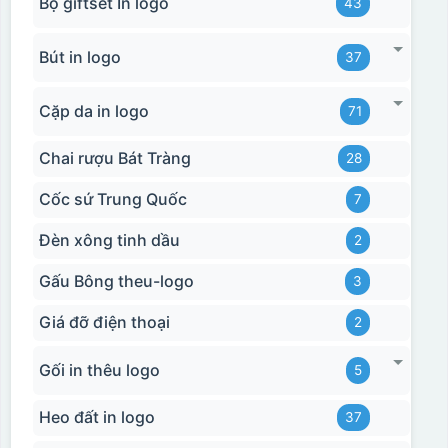
Bộ giftset In logo
43
Bút in logo
37
Cặp da in logo
71
Chai rượu Bát Tràng
28
Cốc sứ Trung Quốc
7
Đèn xông tinh dầu
2
Gấu Bông theu-logo
3
Giá đỡ điện thoại
2
Gối in thêu logo
5
Heo đất in logo
37
Hộp xi bình giữ nhiệt