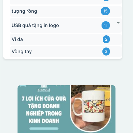
tượng rồng
15
USB quà tặng in logo
11
Ví da
2
Vòng tay
3