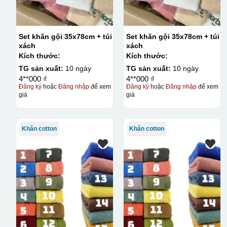
Set khăn gội 35x78cm + túi
Set khăn gội 35x78cm + túi
xách
xách
Kích thước:
Kích thước:
TG sản xuất:
10 ngày
TG sản xuất:
10 ngày
4**000 ₫
4**000 ₫
Đăng ký
hoặc
Đăng nhập
để xem
Đăng ký
hoặc
Đăng nhập
để xem
giá
giá
Khăn cotton
Khăn cotton