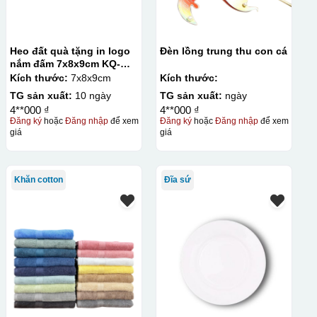
Heo đất quà tặng in logo
Đèn lồng trung thu con cá
nắm đấm 7x8x9cm KQ-
HĐ02
Kích thước:
7x8x9cm
Kích thước:
TG sản xuất:
10 ngày
TG sản xuất:
ngày
4**000 ₫
4**000 ₫
Đăng ký
hoặc
Đăng nhập
để xem
Đăng ký
hoặc
Đăng nhập
để xem
giá
giá
Khăn cotton
Đĩa sứ