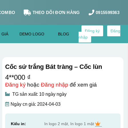
COMBO
THEO DÕI ĐƠN HÀNG
0915599363
Đăng ký
Đăng
 GIÁ
DEMO LOGO
BLOG
nhập
Cốc sứ trắng Bát tràng – Cốc lùn
4**000 ₫
Đăng ký
hoặc
Đăng nhập
để xem giá
TG sản xuất: 10 ngày ngày
Ngày cn giá: 2024-04-03
Kiểu in:
In logo 2 mặt, In logo 1 mặt