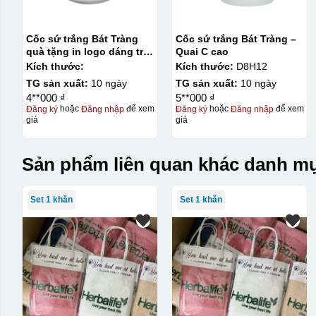
Cốc sứ trắng Bát Tràng
Cốc sứ trắng Bát Tràng –
quà tặng in logo dáng trụ
Quai C cao
không quai 200ml KQ-
Kích thước:
Kích thước:
D8H12
CST02
TG sản xuất:
10 ngày
TG sản xuất:
10 ngày
4**000 ₫
5**000 ₫
Đăng ký
hoặc
Đăng nhập
để xem
Đăng ký
hoặc
Đăng nhập
để xem
giá
giá
Sản phẩm liên quan khác danh mụ
Set 1 khăn
Set 1 khăn