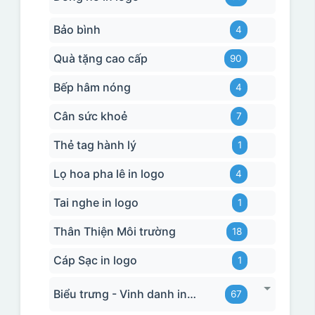
Bảo bình
4
Quà tặng cao cấp
90
Bếp hâm nóng
4
Cân sức khoẻ
7
Thẻ tag hành lý
1
Lọ hoa pha lê in logo
4
Tai nghe in logo
1
Thân Thiện Môi trường
18
Cáp Sạc in logo
1
Biểu trưng - Vinh danh in logo
67