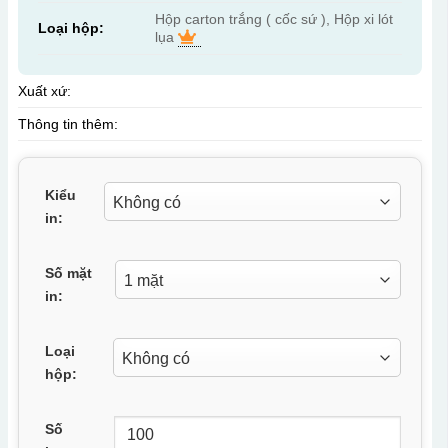
Hộp carton trắng ( cốc sứ ), Hộp xi lót
Loại hộp:
lụa
Xuất xứ:
Thông tin thêm:
Kiểu
in:
Số mặt
in:
Loại
hộp:
Số