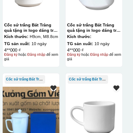
Cốc sứ trắng Bát Tràng
Cốc sứ trắng Bát Tràng
quà tặng in logo dáng trụ
quà tặng in logo dáng trụ
lùn quai C 350ml KQ-
lùn quai bán tim 350ml KQ-
Kích thước:
H9cm, M8.8cm
Kích thước:
CST05
CST03
TG sản xuất:
10 ngày
TG sản xuất:
10 ngày
4**000 ₫
4**000 ₫
Đăng ký
hoặc
Đăng nhập
để xem
Đăng ký
hoặc
Đăng nhập
để xem
giá
giá
Cốc sứ trắng Bát Tràng
Cốc sứ trắng Bát Tràng