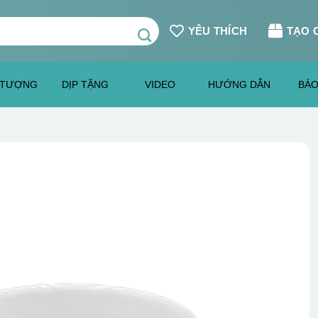
YÊU THÍCH
TẠO 
 TƯỢNG
DỊP TẶNG
VIDEO
HƯỚNG DẪN
BÁO