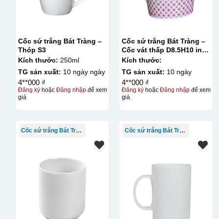
Cốc sứ trắng Bát Tràng –
Cốc sứ trắng Bát Tràng –
Thóp S3
Cốc vát thấp D8.5H10 in
quanh cốc
Kích thước:
250ml
Kích thước:
TG sản xuất:
10 ngày ngày
TG sản xuất:
10 ngày
4**000 ₫
4**000 ₫
Đăng ký
hoặc
Đăng nhập
để xem
Đăng ký
hoặc
Đăng nhập
để xem
giá
giá
Cốc sứ trắng Bát Tràng
Cốc sứ trắng Bát Tràng