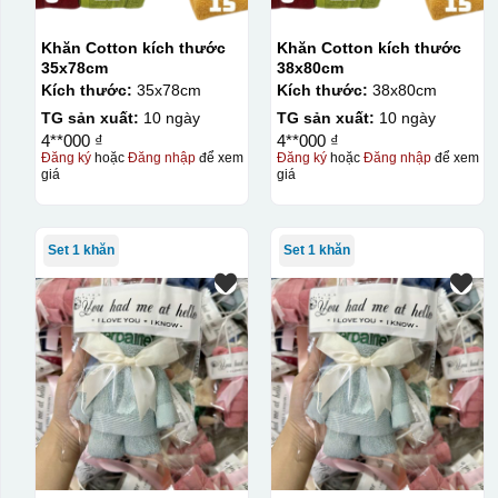
Khăn Cotton kích thước
Khăn Cotton kích thước
35x78cm
38x80cm
Kích thước:
35x78cm
Kích thước:
38x80cm
TG sản xuất:
10 ngày
TG sản xuất:
10 ngày
4**000 ₫
4**000 ₫
Đăng ký
hoặc
Đăng nhập
để xem
Đăng ký
hoặc
Đăng nhập
để xem
giá
giá
Set 1 khăn
Set 1 khăn