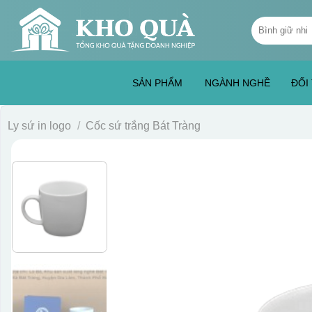
Skip
Tìm
to
kiếm:
content
SẢN PHẨM
NGÀNH NGHỀ
ĐỐI
Ly sứ in logo
/
Cốc sứ trắng Bát Tràng