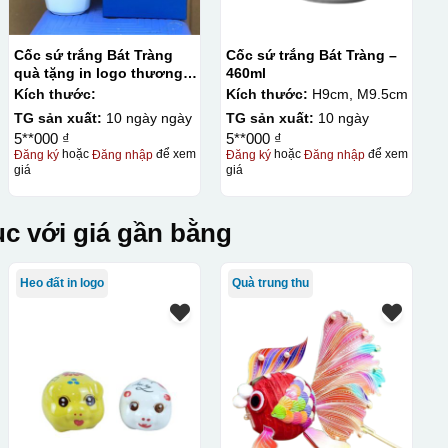
Cốc sứ trắng Bát Tràng
Cốc sứ trắng Bát Tràng –
quà tặng in logo thương
460ml
hiệu Minh Long dáng
Kích thước:
Kích thước:
H9cm, M9.5cm
vuông có nắp KQ-CST01
TG sản xuất:
10 ngày ngày
TG sản xuất:
10 ngày
5**000 ₫
5**000 ₫
Đăng ký
hoặc
Đăng nhập
để xem
Đăng ký
hoặc
Đăng nhập
để xem
giá
giá
c với giá gần bằng
Heo đất in logo
Quà trung thu