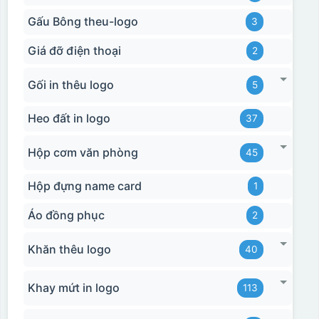
Gấu Bông theu-logo
3
Giá đỡ điện thoại
2
Gối in thêu logo
5
Heo đất in logo
37
Hộp cơm văn phòng
45
Hộp đựng name card
1
Áo đồng phục
2
Khăn thêu logo
40
Hộp xi biểu trưng
Khay mứt in logo
113