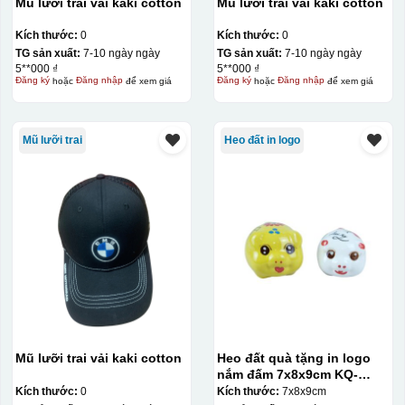
Mũ lưỡi trai vải kaki cotton
Mũ lưỡi trai vải kaki cotton
Kích thước:
0
Kích thước:
0
TG sản xuất:
7-10 ngày ngày
TG sản xuất:
7-10 ngày ngày
5**000 ₫
5**000 ₫
Đăng ký
hoặc
Đăng nhập
để xem giá
Đăng ký
hoặc
Đăng nhập
để xem giá
Mũ lưỡi trai
Heo đất in logo
Mũ lưỡi trai vải kaki cotton
Heo đất quà tặng in logo
nắm đấm 7x8x9cm KQ-
HĐ02
Kích thước:
0
Kích thước:
7x8x9cm