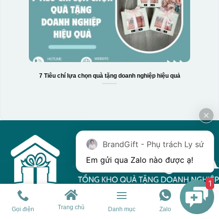
7 Tiêu chí lựa chọn quà tặng doanh nghiệp hiệu quả
BrandGift - Phụ trách Ly sứ
Em gửi qua Zalo nào được ạ! 
1
Tổng kho quà tặng của chúng tôi tự hào với sự đa dạng sản phẩm,
giúp khách hàng dễ dàng tìm kiếm quà tặng phù hợp cho mọi dịp.
Trang chủ
Gọi điện
Danh mục
Zalo
Chat
Trang web của chúng tôi được thiết kế trực quan, cho phép bạn dễ