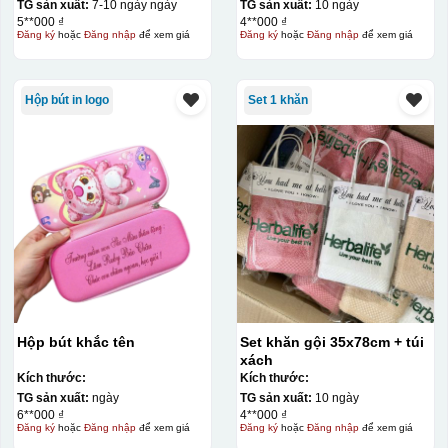
TG sản xuất:
7-10 ngày ngày
TG sản xuất:
10 ngày
5**000 ₫
4**000 ₫
Đăng ký
hoặc
Đăng nhập
để xem giá
Đăng ký
hoặc
Đăng nhập
để xem giá
Hộp bút in logo
Set 1 khăn
Hộp xi ly sứ
Hộp bút khắc tên
Set khăn gội 35x78cm + túi
xách
Kích thước:
Kích thước:
TG sản xuất:
ngày
TG sản xuất:
10 ngày
6**000 ₫
4**000 ₫
Đăng ký
hoặc
Đăng nhập
để xem giá
Đăng ký
hoặc
Đăng nhập
để xem giá