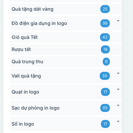
Quà tặng dát vàng
25
Đồ điện gia dụng in logo
99
Giỏ quà Tết
42
Rượu tết
18
Quà trung thu
6
Vali quà tặng
30
Quạt in logo
17
Sạc dự phòng in logo
65
Sổ in logo
17