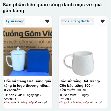
Sản phẩm liên quan cùng danh mục với giá
gần bằng
Ly sứ in logo
Cốc sứ trắng Bát Tràng
Cốc sứ trắng Bát Tràng quà
Cốc sứ trắng Bát Tràng-
tặng in logo thương hiệu
Cốc bầu trắng 300ml
Minh Long dáng vuông có
Kích thước:
Kích thước:
300ml
nắp KQ-CST01
TG sản xuất:
10 ngày ngày
TG sản xuất:
10 ngày
5**000 ₫
5**000 ₫
Đăng ký
hoặc
Đăng nhập
để xem giá
Đăng ký
hoặc
Đăng nhập
để xem giá