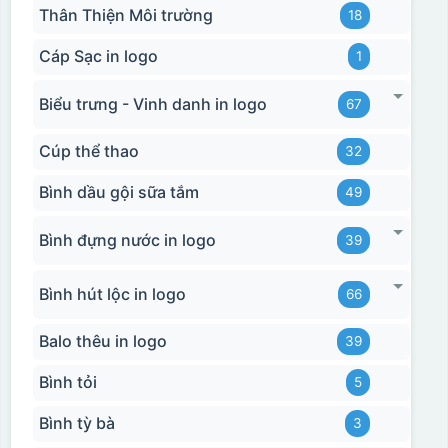
Thân Thiện Môi trường
18
Cáp Sạc in logo
1
Biểu trưng - Vinh danh in logo
67
Cúp thể thao
32
Bình dầu gội sữa tắm
49
Bình đựng nước in logo
39
Bình hút lộc in logo
66
Balo thêu in logo
39
Bình tỏi
5
Bình tỳ bà
3