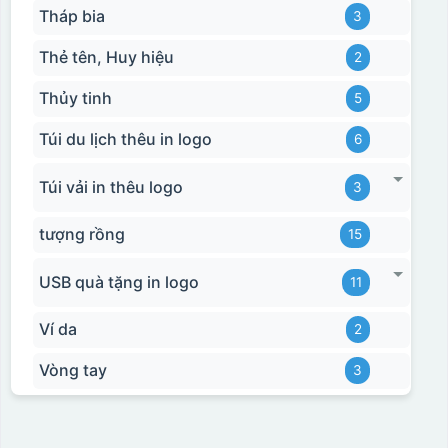
Tháp bia
3
Thẻ tên, Huy hiệu
2
Thủy tinh
5
Túi du lịch thêu in logo
6
Túi vải in thêu logo
3
tượng rồng
15
USB quà tặng in logo
11
Ví da
2
Vòng tay
3