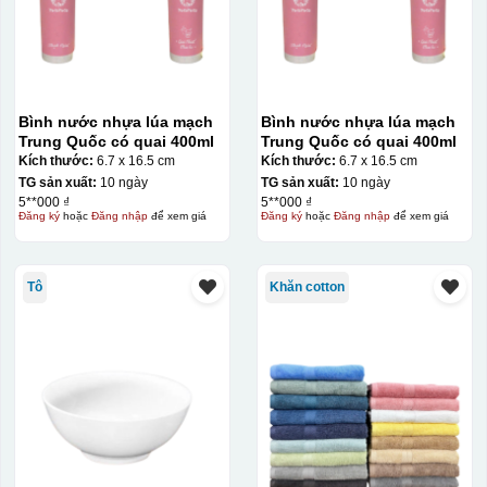
Hộp xi lót lụa
Hộp xi ấm chén
Bình nước nhựa lúa mạch
Bình nước nhựa lúa mạch
Trung Quốc có quai 400ml
Trung Quốc có quai 400ml
Kích thước:
6.7 x 16.5 cm
Kích thước:
6.7 x 16.5 cm
TG sản xuất:
10 ngày
TG sản xuất:
10 ngày
5**000 ₫
5**000 ₫
Đăng ký
hoặc
Đăng nhập
để xem giá
Đăng ký
hoặc
Đăng nhập
để xem giá
Tô
Khăn cotton