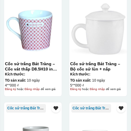
Cốc sứ trắng Bát Tràng –
Cốc sứ trắng Bát Tràng –
Cốc vát thấp D8.5H10 in
Bộ cốc sứ lùn + nắp
quanh cốc
Kích thước:
Kích thước:
TG sản xuất:
10 ngày
TG sản xuất:
10 ngày
4**000 ₫
5**000 ₫
Đăng ký
hoặc
Đăng nhập
để xem giá
Đăng ký
hoặc
Đăng nhập
để xem giá
Cốc sứ trắng Bát Tràng
Cốc sứ trắng Bát Tràng