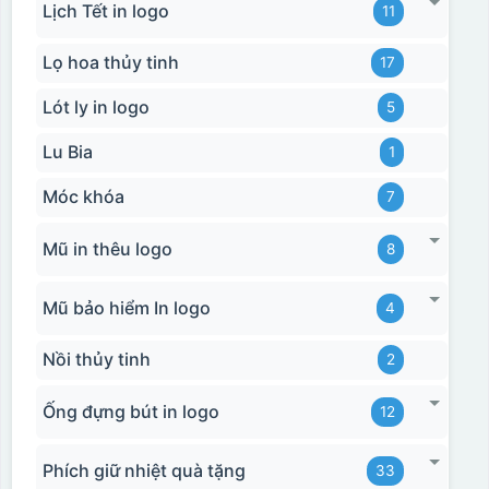
Lịch Tết in logo
11
Lọ hoa thủy tinh
17
Lót ly in logo
5
Lu Bia
1
Móc khóa
7
Mũ in thêu logo
8
Mũ bảo hiểm In logo
4
Nồi thủy tinh
2
Ống đựng bút in logo
12
Phích giữ nhiệt quà tặng
33