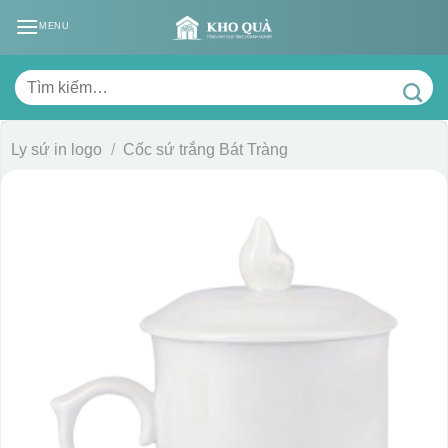
Skip
MENU
to
content
Tìm
kiếm:
Ly sứ in logo
/
Cốc sứ trắng Bát Tràng