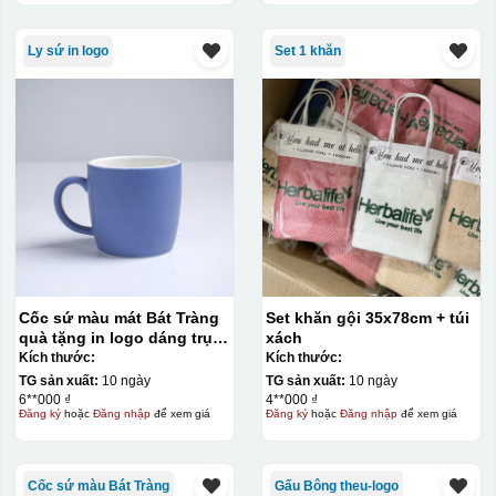
Ly sứ in logo
Set 1 khăn
Cốc sứ màu mát Bát Tràng
Set khăn gội 35x78cm + túi
quà tặng in logo dáng trụ
xách
lùn quai C 330ml KQ-CSM09
Kích thước:
Kích thước:
TG sản xuất:
10 ngày
TG sản xuất:
10 ngày
6**000 ₫
4**000 ₫
Đăng ký
hoặc
Đăng nhập
để xem giá
Đăng ký
hoặc
Đăng nhập
để xem giá
Cốc sứ màu Bát Tràng
Gấu Bông theu-logo