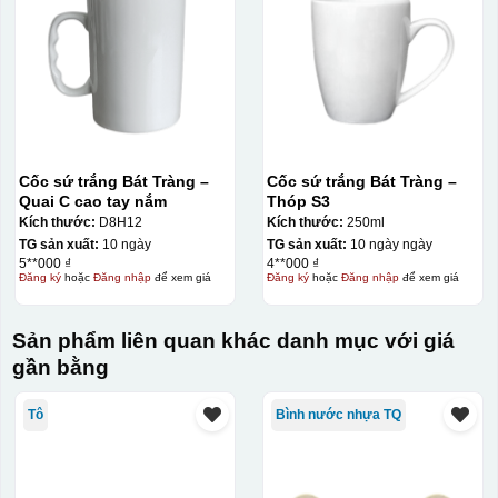
Cốc sứ trắng Bát Tràng –
Cốc sứ trắng Bát Tràng –
Quai C cao tay nắm
Thóp S3
Kích thước:
D8H12
Kích thước:
250ml
TG sản xuất:
10 ngày
TG sản xuất:
10 ngày ngày
5**000 ₫
4**000 ₫
Đăng ký
hoặc
Đăng nhập
để xem giá
Đăng ký
hoặc
Đăng nhập
để xem giá
Sản phẩm liên quan khác danh mục với giá
gần bằng
Kiểu in:
Tô
Bình nước nhựa TQ
Kẻ vàng+in logo 1 mặt
In logo 2 mặt