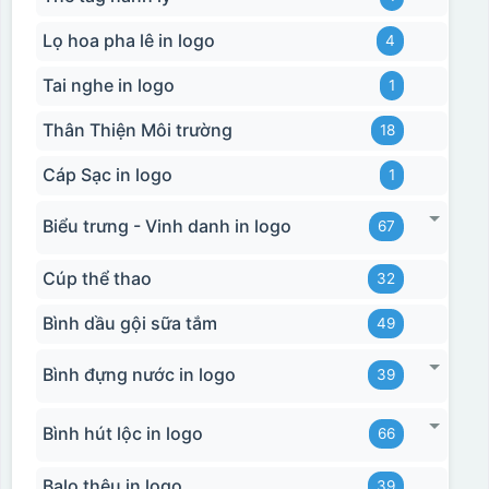
Lọ hoa pha lê in logo
4
Tai nghe in logo
1
Thân Thiện Môi trường
18
Cáp Sạc in logo
1
Biểu trưng - Vinh danh in logo
67
Cúp thể thao
32
Bình dầu gội sữa tắm
49
Bình đựng nước in logo
39
Bình hút lộc in logo
66
Balo thêu in logo
39