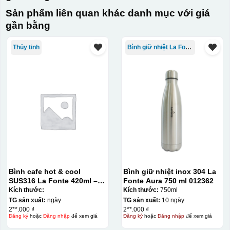
Sản phẩm liên quan khác danh mục với giá
gần bằng
Thủy tinh
Bình giữ nhiệt La Fonte
Bình cafe hot & cool
Bình giữ nhiệt inox 304 La
SUS316 La Fonte 420ml –
Fonte Aura 750 ml 012362
012775
Kích thước:
Kích thước:
750ml
TG sản xuất:
ngày
TG sản xuất:
10 ngày
2**.000 ₫
2**.000 ₫
Đăng ký
hoặc
Đăng nhập
để xem giá
Đăng ký
hoặc
Đăng nhập
để xem giá