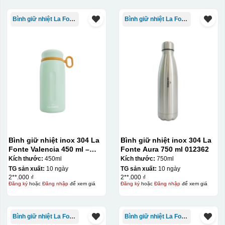
Bình giữ nhiệt La Fonte
Bình giữ nhiệt La Fonte
Bình giữ nhiệt inox 304 La
Bình giữ nhiệt inox 304 La
Fonte Valencia 450 ml –
Fonte Aura 750 ml 012362
012355
Kích thước:
450ml
Kích thước:
750ml
TG sản xuất:
10 ngày
TG sản xuất:
10 ngày
2**.000 ₫
2**.000 ₫
Đăng ký
hoặc
Đăng nhập
để xem giá
Đăng ký
hoặc
Đăng nhập
để xem giá
Bình giữ nhiệt La Fonte
Bình giữ nhiệt La Fonte