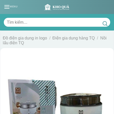
Skip
MENU
to
content
Tìm
kiếm:
Đồ điện gia dụng in logo
/
Điện gia dụng hàng TQ
/
Nồi
lẩu điện TQ