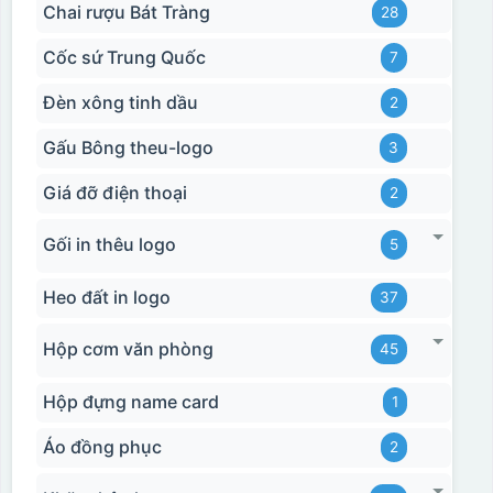
Chai rượu Bát Tràng
28
Cốc sứ Trung Quốc
7
Đèn xông tinh dầu
2
Gấu Bông theu-logo
3
Giá đỡ điện thoại
2
Gối in thêu logo
5
Heo đất in logo
37
Hộp cơm văn phòng
45
Hộp đựng name card
1
Áo đồng phục
2