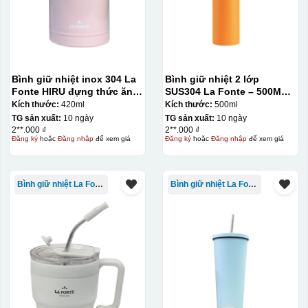
Bình giữ nhiệt inox 304 La
Bình giữ nhiệt 2 lớp
Fonte HIRU đựng thức ăn
SUS304 La Fonte – 500ML –
420 ml – 012348
012737
Kích thước:
420ml
Kích thước:
500ml
TG sản xuất:
10 ngày
TG sản xuất:
10 ngày
2**.000 ₫
2**.000 ₫
Đăng ký
hoặc
Đăng nhập
để xem giá
Đăng ký
hoặc
Đăng nhập
để xem giá
Bình giữ nhiệt La Fonte
Bình giữ nhiệt La Fonte