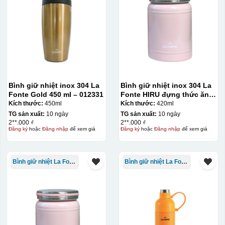
Bình giữ nhiệt inox 304 La
Bình giữ nhiệt inox 304 La
Fonte Gold 450 ml – 012331
Fonte HIRU đựng thức ăn
420 ml – 012348
Kích thước:
450ml
Kích thước:
420ml
TG sản xuất:
10 ngày
TG sản xuất:
10 ngày
2**.000 ₫
2**.000 ₫
Đăng ký
hoặc
Đăng nhập
để xem giá
Đăng ký
hoặc
Đăng nhập
để xem giá
Bình giữ nhiệt La Fonte
Bình giữ nhiệt La Fonte