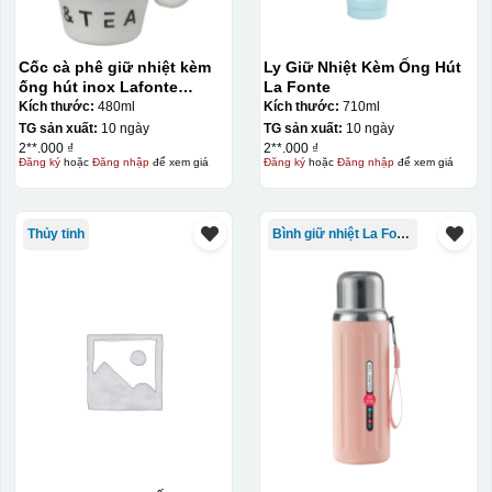
Cốc cà phê giữ nhiệt kèm
Ly Giữ Nhiệt Kèm Ống Hút
ống hút inox Lafonte
La Fonte
480ML – 012782
Kích thước:
480ml
Kích thước:
710ml
TG sản xuất:
10 ngày
TG sản xuất:
10 ngày
2**.000 ₫
2**.000 ₫
Đăng ký
hoặc
Đăng nhập
để xem giá
Đăng ký
hoặc
Đăng nhập
để xem giá
Thủy tinh
Bình giữ nhiệt La Fonte
Kiểu in:
In lưới
In lưới (silk screen printing) trong ngành quà tặng là kỹ
thuật in ấn sử dụng một tấm lưới được phủ hóa chất cảm
quang, trong đó hình ảnh cần in được phơi sáng tạo
thành khuôn. Mực in được đẩy qua các lỗ nhỏ trên lưới
bằng một thanh gạt (squeegee) để in lên bề mặt sản
phẩm như ly, cốc, bút, móc khóa hay các vật phẩm quà