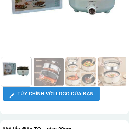
TÙY CHỈNH VỚI LOGO CỦA BẠN
Nồi lẩu điện TQ – size 28cm