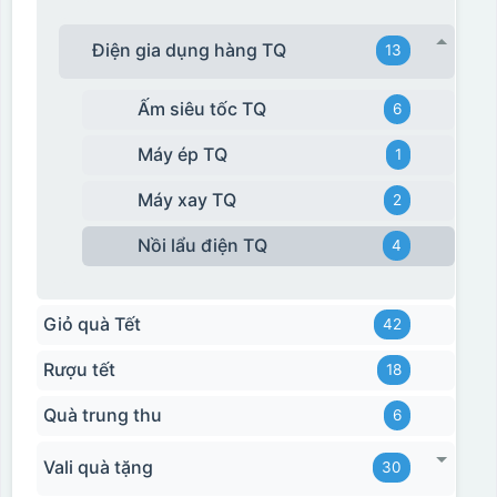
Điện gia dụng hàng TQ
13
Ấm siêu tốc TQ
6
Máy ép TQ
1
Máy xay TQ
2
Nồi lẩu điện TQ
4
Giỏ quà Tết
42
Rượu tết
18
Quà trung thu
6
Vali quà tặng
30