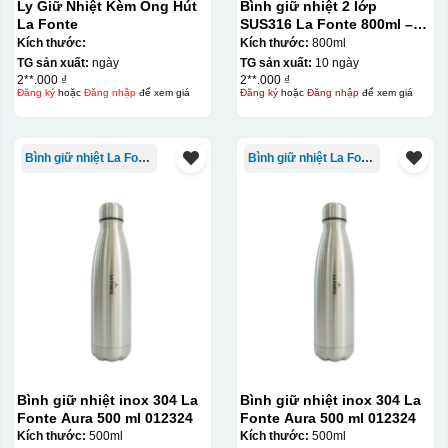
Ly Giữ Nhiệt Kèm Ống Hút
Bình giữ nhiệt 2 lớp
tặng khác. Kỹ thuật này cho phép in được nhiều màu sắc
La Fonte
SUS316 La Fonte 800ml –
012720
Kích thước:
Kích thước:
800ml
khác nhau, độ bền cao, có thể in trên nhiều chất liệu và
TG sản xuất:
ngày
TG sản xuất:
10 ngày
phù hợp cho sản xuất số lượng lớn, tuy nhiên đòi hỏi
2**.000 ₫
2**.000 ₫
Đăng ký
hoặc
Đăng nhập
để xem giá
Đăng ký
hoặc
Đăng nhập
để xem giá
quy trình chuẩn bị kỹ lưỡng và chi phí setup ban đầu
tương đối cao.
Bình giữ nhiệt La Fonte
Bình giữ nhiệt La Fonte
Bình giữ nhiệt inox 304 La
Bình giữ nhiệt inox 304 La
Fonte Aura 500 ml 012324
Fonte Aura 500 ml 012324
Kích thước:
500ml
Kích thước:
500ml