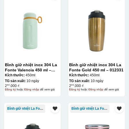
Bình giữ nhiệt inox 304 La
Bình giữ nhiệt inox 304 La
Fonte Valencia 450 ml –
Fonte Gold 450 ml – 012331
012355
Kích thước:
450ml
Kích thước:
450ml
TG sản xuất:
10 ngày
TG sản xuất:
10 ngày
2**.000 ₫
2**.000 ₫
Đăng ký
hoặc
Đăng nhập
để xem giá
Đăng ký
hoặc
Đăng nhập
để xem giá
Bình giữ nhiệt La Fonte
Bình giữ nhiệt La Fonte