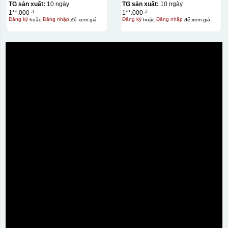
TG sản xuất:
10 ngày
TG sản xuất:
10 ngày
1**.000 ₫
1**.000 ₫
Đăng ký
hoặc
Đăng nhập
để xem giá
Đăng ký
hoặc
Đăng nhập
để xem giá