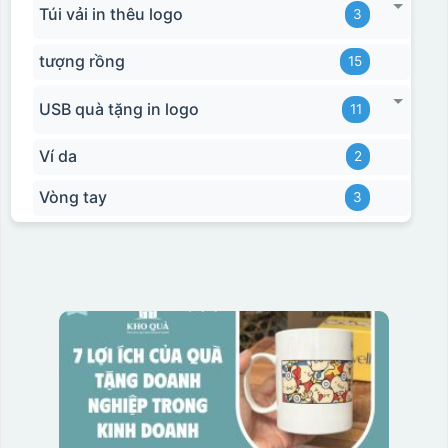
Túi vải in thêu logo
3
tượng rồng
15
USB quà tặng in logo
11
Ví da
2
Vòng tay
3