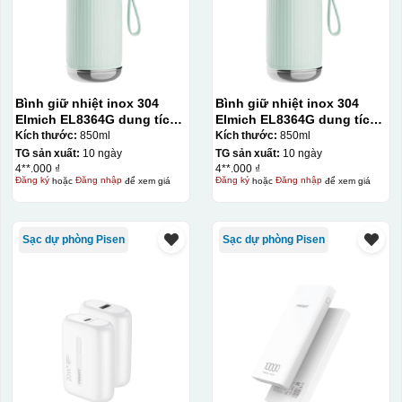
Bình giữ nhiệt inox 304
Bình giữ nhiệt inox 304
Elmich EL8364G dung tích
Elmich EL8364G dung tích
850ml
850ml
Kích thước:
850ml
Kích thước:
850ml
TG sản xuất:
10 ngày
TG sản xuất:
10 ngày
4**.000 ₫
4**.000 ₫
Đăng ký
hoặc
Đăng nhập
để xem giá
Đăng ký
hoặc
Đăng nhập
để xem giá
Sạc dự phòng Pisen
Sạc dự phòng Pisen