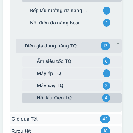
Bếp lẩu nướng đa năng Bear
1
Nồi điện đa năng Bear
1
Điện gia dụng hàng TQ
13
Ấm siêu tốc TQ
6
Máy ép TQ
1
Máy xay TQ
2
Nồi lẩu điện TQ
4
Giỏ quà Tết
42
Rượu tết
18