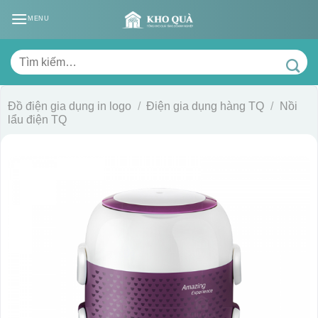
Skip
MENU
to
content
Tìm
kiếm:
Đồ điện gia dụng in logo
/
Điện gia dụng hàng TQ
/
Nồi
lẩu điện TQ