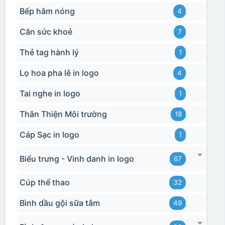
Bếp hâm nóng
4
Cân sức khoẻ
7
Thẻ tag hành lý
1
Lọ hoa pha lê in logo
4
Tai nghe in logo
1
Thân Thiện Môi trường
18
Cáp Sạc in logo
1
Biểu trưng - Vinh danh in logo
67
Cúp thể thao
32
Bình dầu gội sữa tắm
49