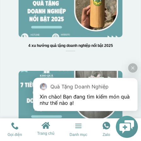
4 xu hướng quà tặng doanh nghiệp nổi bật 2025
Quà Tặng Doanh Nghiệp
Xin chào! Bạn đang tìm kiếm món quà 
như thế nào ạ! 
Trang chủ
Gọi điện
Danh mục
Zalo
Chat
7 Tiêu chí lựa chọn quà tặng doanh nghiệp hiệu quả