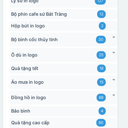
Ly sứ in logo
127
Bộ phin cafe sứ Bát Tràng
12
Hộp bút in logo
2
Bộ bình cốc thủy tinh
30
Ô dù in logo
25
Quà tặng tết
18
Áo mưa in logo
15
Đồng hồ in logo
88
Bảo bình
4
Quà tặng cao cấp
90