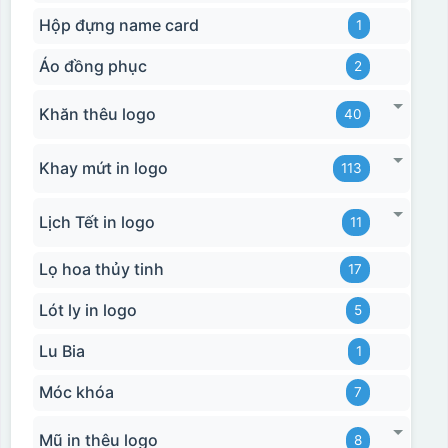
Hộp đựng name card
1
Áo đồng phục
2
Khăn thêu logo
40
Khay mứt in logo
113
Lịch Tết in logo
11
Lọ hoa thủy tinh
17
Lót ly in logo
5
Lu Bia
1
Móc khóa
7
Mũ in thêu logo
8