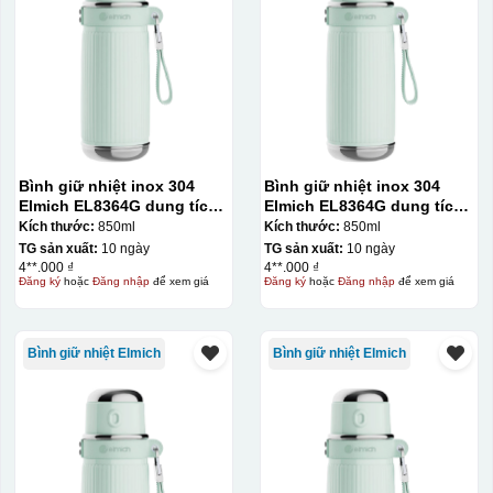
Bình giữ nhiệt inox 304
Bình giữ nhiệt inox 304
Elmich EL8364G dung tích
Elmich EL8364G dung tích
850ml
850ml
Kích thước:
850ml
Kích thước:
850ml
TG sản xuất:
10 ngày
TG sản xuất:
10 ngày
4**.000 ₫
4**.000 ₫
Đăng ký
hoặc
Đăng nhập
để xem giá
Đăng ký
hoặc
Đăng nhập
để xem giá
Bình giữ nhiệt Elmich
Bình giữ nhiệt Elmich