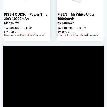
PISEN QUICK – Power Tiny
PISEN – Mr White Ultra
20W 10000mAh
10000mAh
Kích thước:
Kích thước:
TG sản xuất:
10 ngày
TG sản xuất:
10 ngày
5**.000 ₫
4**.000 ₫
Đăng ký
hoặc
Đăng nhập
để xem giá
Đăng ký
hoặc
Đăng nhập
để xem giá