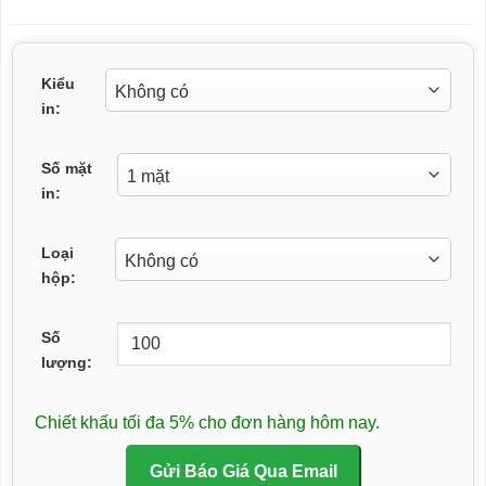
Kiểu
in:
Số mặt
in:
Loại
hộp:
Số
lượng:
Chiết khấu tối đa 5% cho đơn hàng hôm nay.
Gửi Báo Giá Qua Email