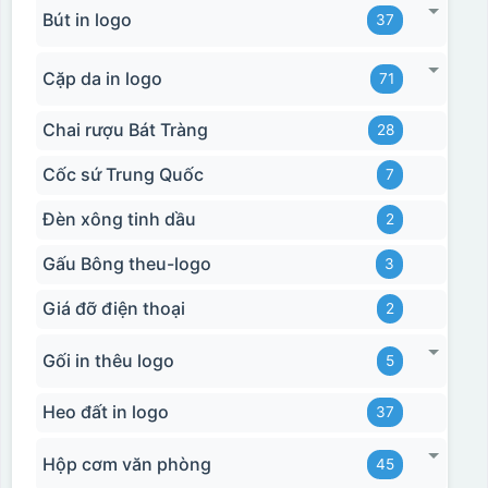
Bút in logo
37
Cặp da in logo
71
Chai rượu Bát Tràng
28
Cốc sứ Trung Quốc
7
Đèn xông tinh dầu
2
Gấu Bông theu-logo
3
Giá đỡ điện thoại
2
Gối in thêu logo
5
Heo đất in logo
37
Hộp cơm văn phòng
45