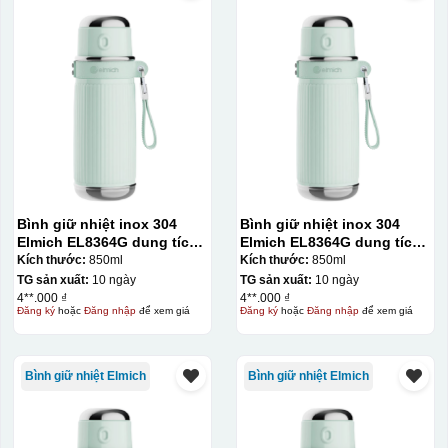
Bình giữ nhiệt inox 304
Bình giữ nhiệt inox 304
Elmich EL8364G dung tích
Elmich EL8364G dung tích
850ml
850ml
Kích thước:
850ml
Kích thước:
850ml
TG sản xuất:
10 ngày
TG sản xuất:
10 ngày
4**.000 ₫
4**.000 ₫
Đăng ký
hoặc
Đăng nhập
để xem giá
Đăng ký
hoặc
Đăng nhập
để xem giá
Bình giữ nhiệt Elmich
Bình giữ nhiệt Elmich