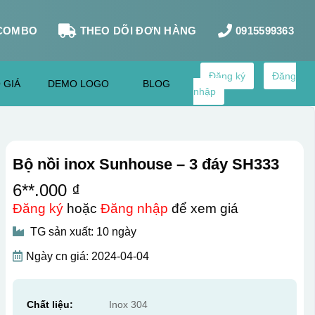
COMBO
THEO DÕI ĐƠN HÀNG
0915599363
Đăng ký
Đăng
 GIÁ
DEMO LOGO
BLOG
nhập
Bộ nồi inox Sunhouse – 3 đáy SH333
6**.000 ₫
Đăng ký
hoặc
Đăng nhập
để xem giá
TG sản xuất: 10 ngày
Ngày cn giá: 2024-04-04
Chất liệu:
Inox 304