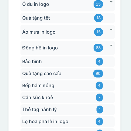
Ô dù in logo
25
Quà tặng tết
18
Áo mưa in logo
15
Đồng hồ in logo
88
Bảo bình
4
Quà tặng cao cấp
90
Bếp hâm nóng
4
Cân sức khoẻ
7
Thẻ tag hành lý
1
Lọ hoa pha lê in logo
4