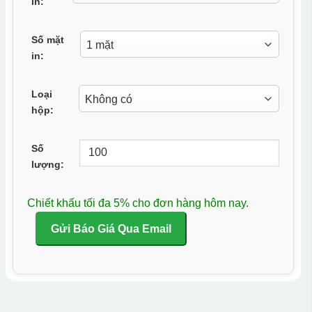
in:
Số mặt
in:
Loại
hộp:
Số
lượng:
Chiết khấu tối đa 5% cho đơn hàng hôm nay.
Gửi Báo Giá Qua Email