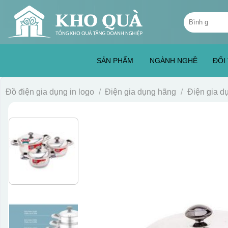
Skip
Tìm
to
kiếm:
content
SẢN PHẨM
NGÀNH NGHỀ
ĐỐI
Đồ điện gia dụng in logo
/
Điện gia dụng hãng
/
Điện gia 