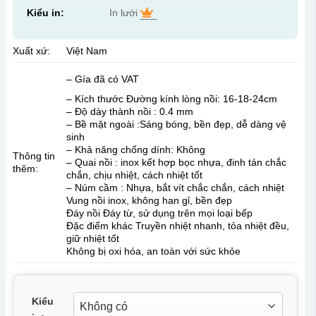
Kiểu in:
In lưới
Xuất xứ:
Việt Nam
– Gía đã có VAT
– Kích thước Đường kính lòng nồi: 16-18-24cm
– Độ dày thành nồi : 0.4 mm
– Bề mặt ngoài :Sáng bóng, bền đẹp, dễ dàng vệ
sinh
– Khả năng chống dính: Không
Thông tin
– Quai nồi : inox kết hợp bọc nhựa, đinh tán chắc
thêm:
chắn, chịu nhiệt, cách nhiệt tốt
– Núm cầm : Nhựa, bắt vít chắc chắn, cách nhiệt
Vung nồi inox, không han gỉ, bền đẹp
Đáy nồi Đáy từ, sử dụng trên mọi loại bếp
Đặc điểm khác Truyền nhiệt nhanh, tỏa nhiệt đều,
giữ nhiệt tốt
Không bị oxi hóa, an toàn với sức khỏe
Kiểu