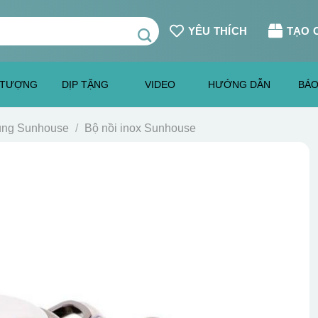
YÊU THÍCH
TẠO 
 TƯỢNG
DỊP TẶNG
VIDEO
HƯỚNG DẪN
BÁO
dụng Sunhouse
/
Bộ nồi inox Sunhouse