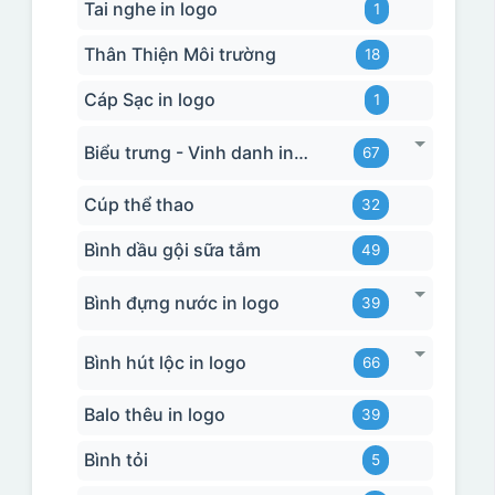
Tai nghe in logo
1
Thân Thiện Môi trường
18
Cáp Sạc in logo
1
Biểu trưng - Vinh danh in logo
67
Cúp thể thao
32
Bình dầu gội sữa tắm
49
Bình đựng nước in logo
39
Bình hút lộc in logo
66
Balo thêu in logo
39
Bình tỏi
5