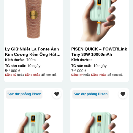
Ly Giữ Nhiệt La Fonte Ánh
PISEN QUICK – POWERLink
Kim Cương Kèm Ống Hút-
Tiny 30W 10000mAh
700 ml-014687-GOL
Kích thước:
700ml
Kích thước:
TG sản xuất:
10 ngày
TG sản xuất:
10 ngày
5**.000 ₫
7**.000 ₫
Đăng ký
hoặc
Đăng nhập
để xem giá
Đăng ký
hoặc
Đăng nhập
để xem giá
Sạc dự phòng Pisen
Sạc dự phòng Pisen