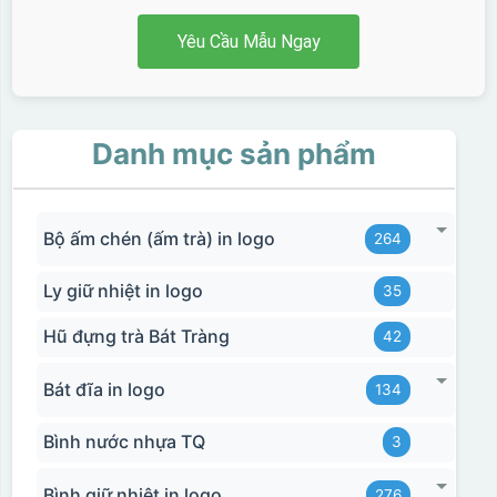
Yêu Cầu Mẫu Ngay
Danh mục sản phẩm
Bộ ấm chén (ấm trà) in logo
264
Ly giữ nhiệt in logo
35
Hũ đựng trà Bát Tràng
42
Bát đĩa in logo
134
Bình nước nhựa TQ
3
Bình giữ nhiệt in logo
276