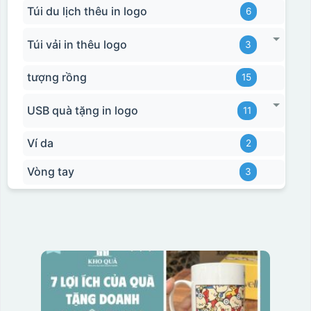
Túi du lịch thêu in logo
6
Túi vải in thêu logo
3
tượng rồng
15
USB quà tặng in logo
11
Ví da
2
Vòng tay
3