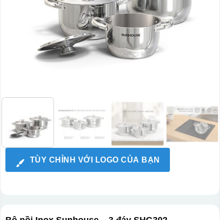
TÙY CHỈNH VỚI LOGO CỦA BẠN
Bộ nồi Inox Sunhouse – 3 đáy SHG302