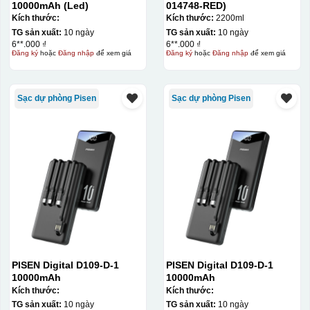
10000mAh (Led)
014748-RED)
Kích thước:
Kích thước:
2200ml
TG sản xuất:
10 ngày
TG sản xuất:
10 ngày
6**.000 ₫
6**.000 ₫
Đăng ký
hoặc
Đăng nhập
để xem giá
Đăng ký
hoặc
Đăng nhập
để xem giá
Kiểu in:
Sạc dự phòng Pisen
Sạc dự phòng Pisen
In lưới
In lưới (silk screen printing) trong ngành quà tặng là kỹ
thuật in ấn sử dụng một tấm lưới được phủ hóa chất cảm
quang, trong đó hình ảnh cần in được phơi sáng tạo
thành khuôn. Mực in được đẩy qua các lỗ nhỏ trên lưới
bằng một thanh gạt (squeegee) để in lên bề mặt sản
phẩm như ly, cốc, bút, móc khóa hay các vật phẩm quà
tặng khác. Kỹ thuật này cho phép in được nhiều màu sắc
khác nhau, độ bền cao, có thể in trên nhiều chất liệu và
PISEN Digital D109-D-1
PISEN Digital D109-D-1
phù hợp cho sản xuất số lượng lớn, tuy nhiên đòi hỏi
10000mAh
10000mAh
quy trình chuẩn bị kỹ lưỡng và chi phí setup ban đầu
Kích thước:
Kích thước:
tương đối cao.
TG sản xuất:
10 ngày
TG sản xuất:
10 ngày