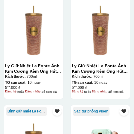
Ly Giữ Nhiệt La Fonte Ánh
Ly Giữ Nhiệt La Fonte Ánh
Kim Cương Kèm Ống Hút-
Kim Cương Kèm Ống Hút-
700 ml-014687-GOL
700 ml-014687-GOL
Kích thước:
700ml
Kích thước:
700ml
TG sản xuất:
10 ngày
TG sản xuất:
10 ngày
5**.000 ₫
5**.000 ₫
Đăng ký
hoặc
Đăng nhập
để xem giá
Đăng ký
hoặc
Đăng nhập
để xem giá
Bình giữ nhiệt La Fonte
Sạc dự phòng Pisen