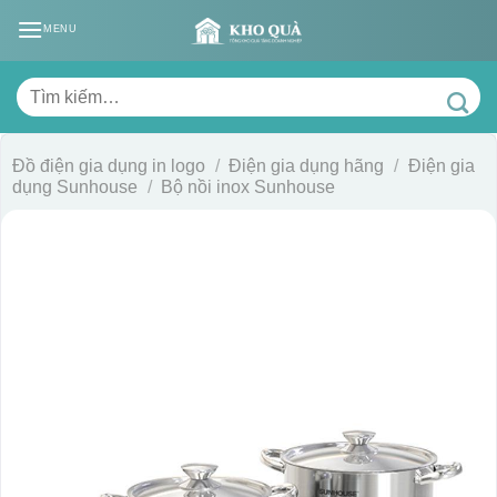
Skip
MENU
to
content
Tìm
kiếm:
Đồ điện gia dụng in logo
/
Điện gia dụng hãng
/
Điện gia
dụng Sunhouse
/
Bộ nồi inox Sunhouse