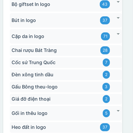
Bộ giftset In logo
43
Bút in logo
37
Cặp da in logo
71
Chai rượu Bát Tràng
28
Cốc sứ Trung Quốc
7
Đèn xông tinh dầu
2
Gấu Bông theu-logo
3
Giá đỡ điện thoại
2
Gối in thêu logo
5
Heo đất in logo
37