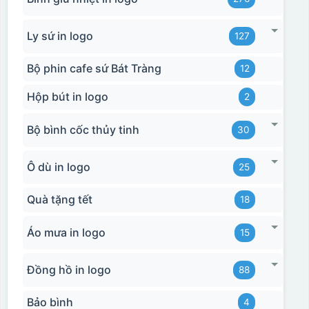
Ly sứ in logo
127
Bộ phin cafe sứ Bát Tràng
12
Hộp bút in logo
2
Bộ bình cốc thủy tinh
30
Ô dù in logo
25
Quà tặng tết
18
Áo mưa in logo
15
Đồng hồ in logo
88
Bảo bình
4