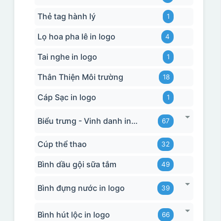
Thẻ tag hành lý
1
Lọ hoa pha lê in logo
4
Tai nghe in logo
1
Thân Thiện Môi trường
18
Cáp Sạc in logo
1
Biểu trưng - Vinh danh in logo
67
Cúp thể thao
32
Bình dầu gội sữa tắm
49
Bình đựng nước in logo
39
Bình hút lộc in logo
66