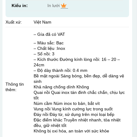
Kiểu in:
In lưới
Xuất xứ:
Việt Nam
– Gía đã có VAT
– Màu sắc: Bạc
– Chất liệu :Inox
– Số nồi: 3
– Kích thước Đường kính lòng nồi: 16 – 20 –
24cm
– Độ dày thành nồi: 0.4 mm
Bề mặt ngoài Sáng bóng, bền đẹp, dễ dàng vệ
sinh
Thông tin
Khả năng chống dính Không
thêm:
Quai nồi Quai inox tán đinh chắc chắn, chịu lực
tốt
Núm cầm Núm inox to bản, bắt vít
Vung nồi Vung kính cường lực trong suốt
Đáy nồi Đáy từ, sử dụng trên mọi loại bếp
Đặc điểm khác Truyền nhiệt nhanh, tỏa nhiệt
đều, giữ nhiệt tốt
Không bị oxi hóa, an toàn với sức khỏe