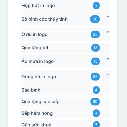
Hộp bút in logo
2
Bộ bình cốc thủy tinh
30
Ô dù in logo
25
Quà tặng tết
18
Áo mưa in logo
15
Đồng hồ in logo
88
Bảo bình
4
Quà tặng cao cấp
90
Bếp hâm nóng
4
Cân sức khoẻ
7