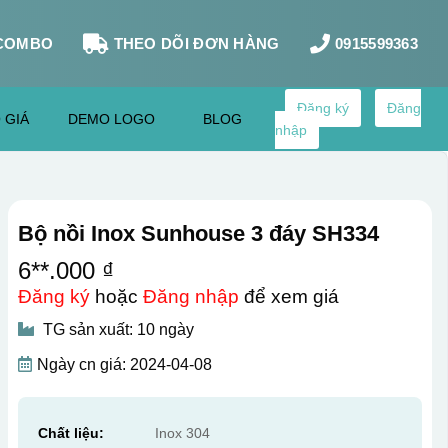
COMBO
THEO DÕI ĐƠN HÀNG
0915599363
Đăng ký
Đăng
 GIÁ
DEMO LOGO
BLOG
nhập
Bộ nồi Inox Sunhouse 3 đáy SH334
6**.000 ₫
Đăng ký
hoặc
Đăng nhập
để xem giá
TG sản xuất: 10 ngày
Ngày cn giá: 2024-04-08
Chất liệu:
Inox 304