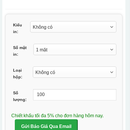
Kiểu
in:
Số mặt
in:
Loại
hộp:
Số
lượng:
Chiết khấu tối đa 5% cho đơn hàng hôm nay.
Gửi Báo Giá Qua Email