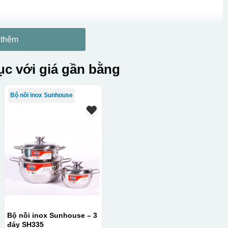
 thêm
c với giá gần bằng
Bộ nồi inox Sunhouse
Bộ nồi inox Sunhouse – 3
đáy SH335