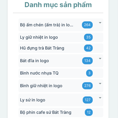
Danh mục sản phẩm
Bộ ấm chén (ấm trà) in logo
264
Ly giữ nhiệt in logo
35
Hũ đựng trà Bát Tràng
42
Bát đĩa in logo
134
Bình nước nhựa TQ
3
Bình giữ nhiệt in logo
276
Ly sứ in logo
127
Bộ phin cafe sứ Bát Tràng
12