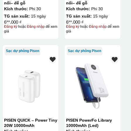
nổi– đế gỗ
nổi– đế gỗ
Kích thước:
Phi 30
Kích thước:
Phi 30
TG sản xuất:
15 ngày
TG sản xuất:
15 ngày
6**.000 ₫
6**.000 ₫
Đăng ký
hoặc
Đăng nhập
để xem
Đăng ký
hoặc
Đăng nhập
để xem
giá
giá
Sạc dự phòng Pisen
Sạc dự phòng Pisen
PISEN QUICK – Power Tiny
PISEN PowerFo Library
20W 10000mAh
10000mAh (Led)