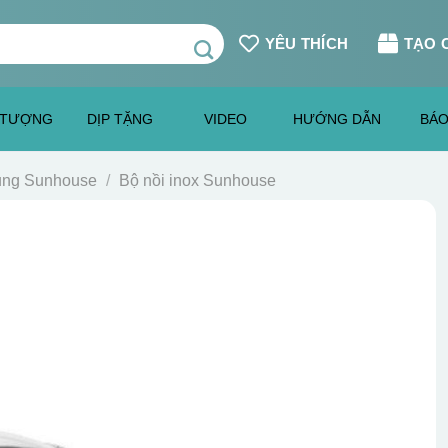
YÊU THÍCH
TẠO 
 TƯỢNG
DỊP TẶNG
VIDEO
HƯỚNG DẪN
BÁO
dụng Sunhouse
/
Bộ nồi inox Sunhouse