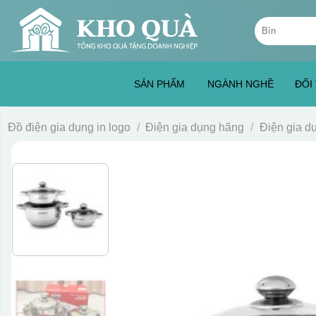
Skip
Tìm
to
kiếm:
content
SẢN PHẨM
NGÀNH NGHỀ
ĐỐI
Đồ điện gia dụng in logo
/
Điện gia dụng hãng
/
Điện gia 