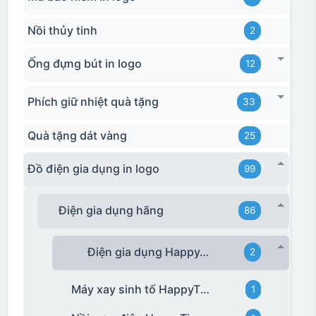
Nồi thủy tinh
2
Ống đựng bút in logo
12
Phích giữ nhiệt quà tặng
33
Quà tặng dát vàng
25
Đồ điện gia dụng in logo
99
Điện gia dụng hãng
86
Điện gia dụng HappyTime
2
Máy xay sinh tố HappyTime
1