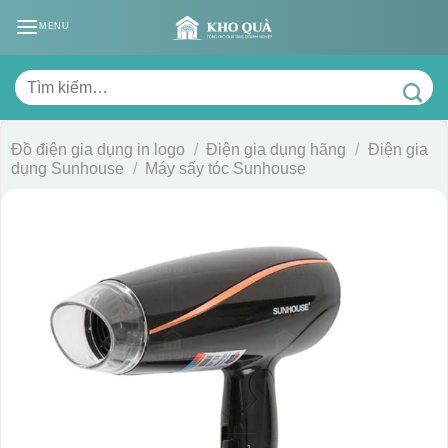
Skip
MENU
to
content
Tìm
kiếm:
Đồ điện gia dụng in logo
/
Điện gia dụng hãng
/
Điện gia
dụng Sunhouse
/
Máy sấy tóc Sunhouse