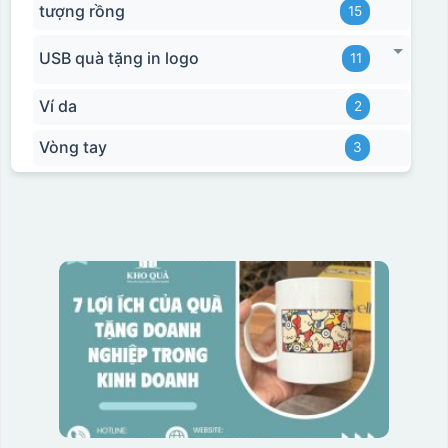
tượng rồng
15
USB quà tặng in logo
11
Ví da
2
Vòng tay
3