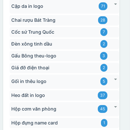
Cặp da in logo
71
Chai rượu Bát Tràng
28
Cốc sứ Trung Quốc
7
Đèn xông tinh dầu
2
Gấu Bông theu-logo
3
Giá đỡ điện thoại
2
Gối in thêu logo
5
Heo đất in logo
37
Hộp cơm văn phòng
45
Hộp đựng name card
1