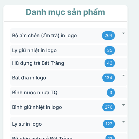
Danh mục sản phẩm
Bộ ấm chén (ấm trà) in logo
264
Ly giữ nhiệt in logo
35
Hũ đựng trà Bát Tràng
42
Bát đĩa in logo
134
Bình nước nhựa TQ
3
Bình giữ nhiệt in logo
276
Ly sứ in logo
127
Bộ phin cafe sứ Bát Tràng
12