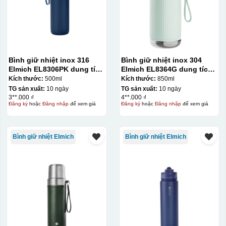
Bình giữ nhiệt inox 316
Bình giữ nhiệt inox 304
Elmich EL8306PK dung tích
Elmich EL8364G dung tích
500ml
850ml
Kích thước:
500ml
Kích thước:
850ml
TG sản xuất:
10 ngày
TG sản xuất:
10 ngày
3**.000 ₫
4**.000 ₫
Đăng ký
hoặc
Đăng nhập
để xem giá
Đăng ký
hoặc
Đăng nhập
để xem giá
Bình giữ nhiệt Elmich
Bình giữ nhiệt Elmich