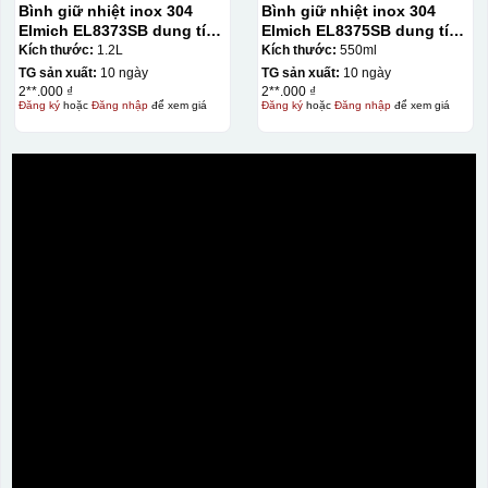
Bình giữ nhiệt inox 304
Bình giữ nhiệt inox 304
Elmich EL8373SB dung tích
Elmich EL8375SB dung tích
1.2L
550ml
Kích thước:
1.2L
Kích thước:
550ml
TG sản xuất:
10 ngày
TG sản xuất:
10 ngày
2**.000 ₫
2**.000 ₫
Đăng ký
hoặc
Đăng nhập
để xem giá
Đăng ký
hoặc
Đăng nhập
để xem giá