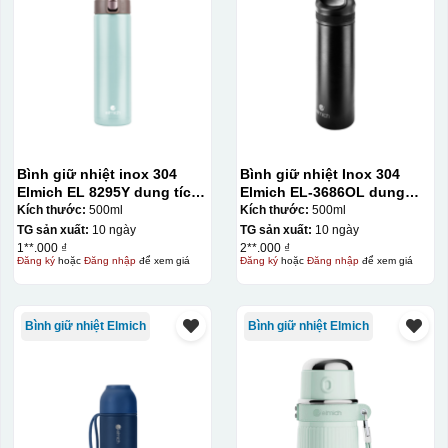
Bình giữ nhiệt inox 304
Bình giữ nhiệt Inox 304
Elmich EL 8295Y dung tích
Elmich EL-3686OL dung
500ml
tích 500ml
Kích thước:
500ml
Kích thước:
500ml
TG sản xuất:
10 ngày
TG sản xuất:
10 ngày
1**.000 ₫
2**.000 ₫
Đăng ký
hoặc
Đăng nhập
để xem giá
Đăng ký
hoặc
Đăng nhập
để xem giá
Bình giữ nhiệt Elmich
Bình giữ nhiệt Elmich