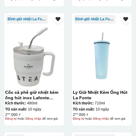
Bình giữ nhiệt La Fonte
Bình giữ nhiệt La Fonte
Cốc cà phê giữ nhiệt kèm
Ly Giữ Nhiệt Kèm Ống Hút
ống hút inox Lafonte
La Fonte
480ML – 012782
Kích thước:
480ml
Kích thước:
710ml
TG sản xuất:
10 ngày
TG sản xuất:
10 ngày
2**.000 ₫
2**.000 ₫
Đăng ký
hoặc
Đăng nhập
để xem giá
Đăng ký
hoặc
Đăng nhập
để xem giá