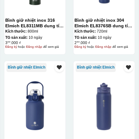
Bình giữ nhiệt inox 316
Bình giữ nhiệt inox 304
Elmich EL8311MB dung tích
Elmich EL8376SB dung tích
800ml
720ml
Kích thước:
800ml
Kích thước:
720ml
TG sản xuất:
10 ngày
TG sản xuất:
10 ngày
3**.000 ₫
2**.000 ₫
Đăng ký
hoặc
Đăng nhập
để xem giá
Đăng ký
hoặc
Đăng nhập
để xem giá
Bình giữ nhiệt Elmich
Bình giữ nhiệt Elmich