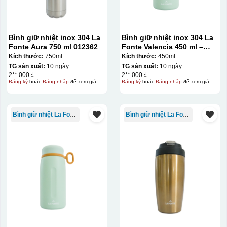
Bình giữ nhiệt inox 304 La
Bình giữ nhiệt inox 304 La
Fonte Aura 750 ml 012362
Fonte Valencia 450 ml –
012355
Kích thước:
750ml
Kích thước:
450ml
TG sản xuất:
10 ngày
TG sản xuất:
10 ngày
2**.000 ₫
2**.000 ₫
Đăng ký
hoặc
Đăng nhập
để xem giá
Đăng ký
hoặc
Đăng nhập
để xem giá
Bình giữ nhiệt La Fonte
Bình giữ nhiệt La Fonte