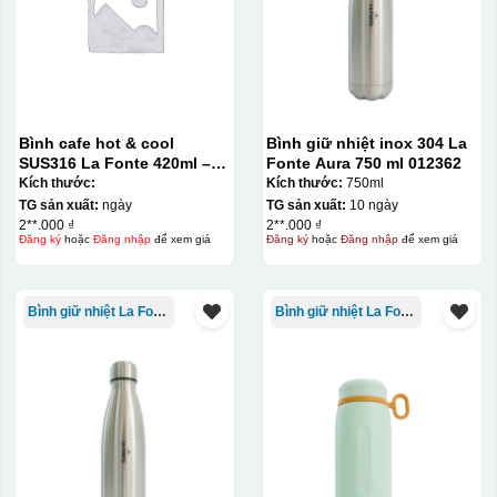
Bình cafe hot & cool
Bình giữ nhiệt inox 304 La
SUS316 La Fonte 420ml –
Fonte Aura 750 ml 012362
012775
Kích thước:
Kích thước:
750ml
TG sản xuất:
ngày
TG sản xuất:
10 ngày
2**.000 ₫
2**.000 ₫
Đăng ký
hoặc
Đăng nhập
để xem giá
Đăng ký
hoặc
Đăng nhập
để xem giá
Bình giữ nhiệt La Fonte
Bình giữ nhiệt La Fonte