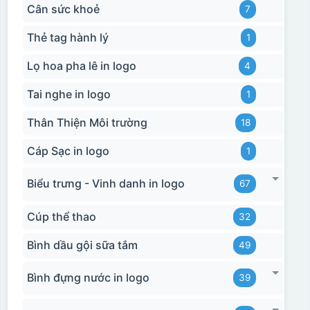
Cân sức khoẻ
7
Thẻ tag hành lý
1
Lọ hoa pha lê in logo
4
Tai nghe in logo
1
Thân Thiện Môi trường
18
Cáp Sạc in logo
1
Biểu trưng - Vinh danh in logo
67
Cúp thể thao
32
Bình dầu gội sữa tắm
49
Bình đựng nước in logo
39