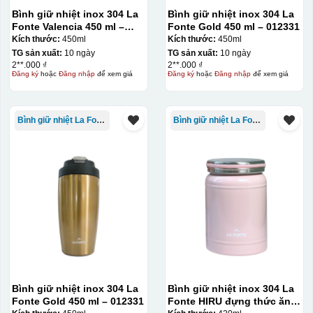
Bình giữ nhiệt inox 304 La
Bình giữ nhiệt inox 304 La
Fonte Valencia 450 ml –
Fonte Gold 450 ml – 012331
012355
Kích thước:
450ml
Kích thước:
450ml
TG sản xuất:
10 ngày
TG sản xuất:
10 ngày
2**.000 ₫
2**.000 ₫
Đăng ký
hoặc
Đăng nhập
để xem giá
Đăng ký
hoặc
Đăng nhập
để xem giá
Bình giữ nhiệt La Fonte
Bình giữ nhiệt La Fonte
Bình giữ nhiệt inox 304 La
Bình giữ nhiệt inox 304 La
Fonte Gold 450 ml – 012331
Fonte HIRU đựng thức ăn