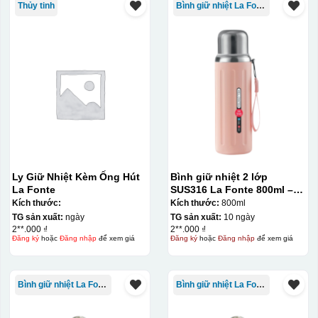
Thủy tinh
Bình giữ nhiệt La Fonte
Ly Giữ Nhiệt Kèm Ống Hút
Bình giữ nhiệt 2 lớp
La Fonte
SUS316 La Fonte 800ml –
012720
Kích thước:
Kích thước:
800ml
TG sản xuất:
ngày
TG sản xuất:
10 ngày
2**.000 ₫
2**.000 ₫
Đăng ký
hoặc
Đăng nhập
để xem giá
Đăng ký
hoặc
Đăng nhập
để xem giá
Bình giữ nhiệt La Fonte
Bình giữ nhiệt La Fonte