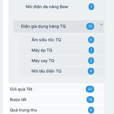
Nồi điện đa năng Bear
1
Điện gia dụng hàng TQ
13
Ấm siêu tốc TQ
6
Máy ép TQ
1
Máy xay TQ
2
Nồi lẩu điện TQ
4
Giỏ quà Tết
42
Rượu tết
18
Quà trung thu
6