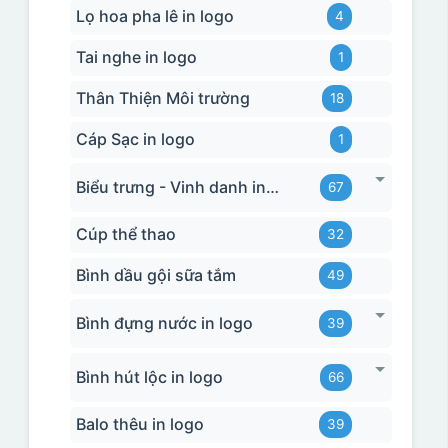
Lọ hoa pha lê in logo
4
Tai nghe in logo
1
Thân Thiện Môi trường
18
Cáp Sạc in logo
1
Biểu trưng - Vinh danh in logo
67
Cúp thể thao
32
Bình dầu gội sữa tắm
49
Bình đựng nước in logo
39
Bình hút lộc in logo
66
Balo thêu in logo
39