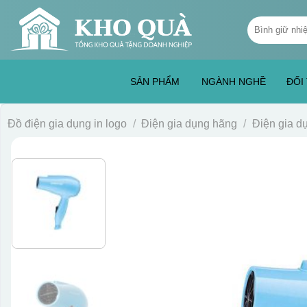
Skip
Tìm
to
kiếm:
content
SẢN PHẨM
NGÀNH NGHỀ
ĐỐI
Đồ điện gia dụng in logo
/
Điện gia dụng hãng
/
Điện gia 