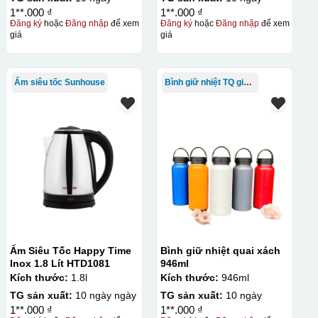
1**.000 ₫
1**.000 ₫
Đăng ký
hoặc
Đăng nhập
để xem
Đăng ký
hoặc
Đăng nhập
để xem
giá
giá
Ấm siêu tốc Sunhouse
Bình giữ nhiệt TQ giá rẻ
Ấm Siêu Tốc Happy Time
Bình giữ nhiệt quai xách
Inox 1.8 Lít HTD1081
946ml
Kích thước:
1.8l
Kích thước:
946ml
TG sản xuất:
10 ngày ngày
TG sản xuất:
10 ngày
1**.000 ₫
1**.000 ₫