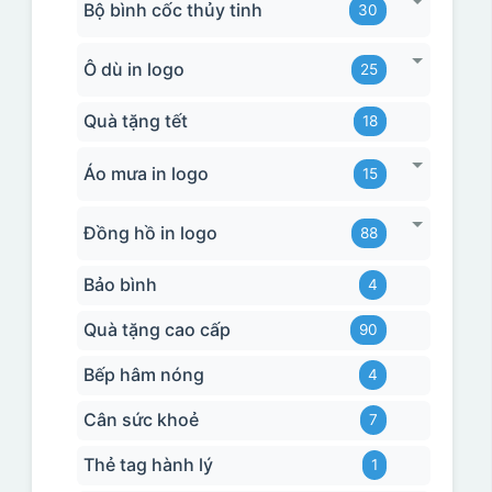
Bộ bình cốc thủy tinh
30
Ô dù in logo
25
Quà tặng tết
18
Áo mưa in logo
15
Đồng hồ in logo
88
Bảo bình
4
Quà tặng cao cấp
90
Bếp hâm nóng
4
Cân sức khoẻ
7
Thẻ tag hành lý
1