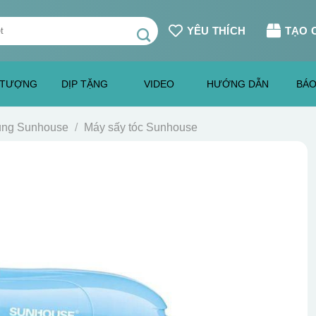
YÊU THÍCH
TẠO 
 TƯỢNG
DỊP TẶNG
VIDEO
HƯỚNG DẪN
BÁO
dụng Sunhouse
/
Máy sấy tóc Sunhouse