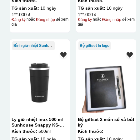
Kích thước:
Kích thước:
TG sản xuất:
10 ngày
TG sản xuất:
10 ngày
1**.000 ₫
1**.000 ₫
Đăng ký
hoặc
Đăng nhập
để xem
Đăng ký
hoặc
Đăng nhập
để xem
giá
giá
Bình giữ nhiệt Sunhouse
Bộ giftset In logo
Ly giữ nhiệt inox 500 ml
Bộ giftset 2 món sổ và bút
Sunhouse Snappy KS-
ký
TU500S
Kích thước:
500ml
Kích thước:
TG sản xuất:
10 ngày
TG sản xuất:
10 ngày