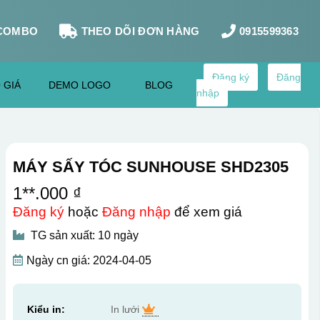
COMBO
THEO DÕI ĐƠN HÀNG
0915599363
Đăng ký
Đăng
 GIÁ
DEMO LOGO
BLOG
nhập
MÁY SẤY TÓC SUNHOUSE SHD2305
1**.000 ₫
Đăng ký
hoặc
Đăng nhập
để xem giá
TG sản xuất: 10 ngày
Ngày cn giá: 2024-04-05
Kiểu in:
In lưới