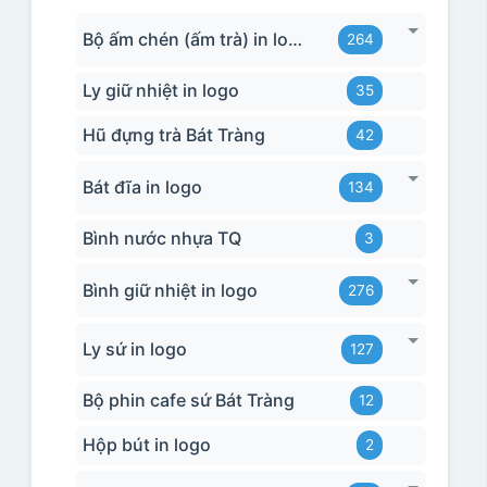
Bộ ấm chén (ấm trà) in logo
264
Ly giữ nhiệt in logo
35
Hũ đựng trà Bát Tràng
42
Bát đĩa in logo
134
Bình nước nhựa TQ
3
Bình giữ nhiệt in logo
276
Ly sứ in logo
127
Bộ phin cafe sứ Bát Tràng
12
Hộp bút in logo
2