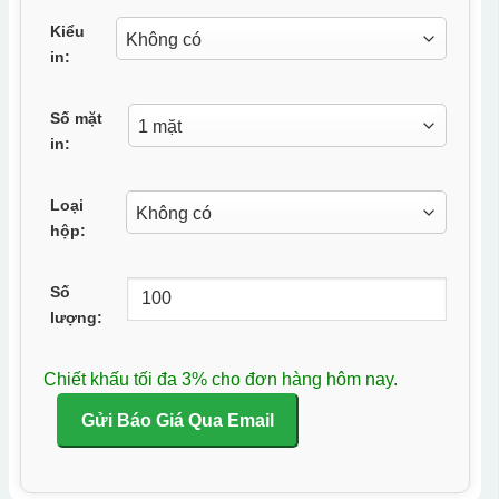
Kiểu
in:
Số mặt
in:
Loại
hộp:
Số
lượng:
Chiết khấu tối đa 3% cho đơn hàng hôm nay.
Gửi Báo Giá Qua Email