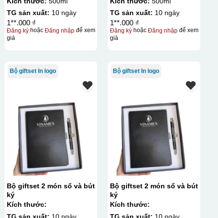
Kích thước:
500ml
Kích thước:
500ml
TG sản xuất:
10 ngày
TG sản xuất:
10 ngày
1**.000 ₫
1**.000 ₫
Đăng ký
hoặc
Đăng nhập
để xem
Đăng ký
hoặc
Đăng nhập
để xem
giá
giá
Bộ giftset In logo
Bộ giftset In logo
Bộ giftset 2 món sổ và bút
Bộ giftset 2 món sổ và bút
ký
ký
Kích thước:
Kích thước:
TG sản xuất:
10 ngày
TG sản xuất:
10 ngày