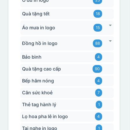
Quà tặng tết
18
Áo mưa in logo
15
Đồng hồ in logo
88
Bảo bình
4
Quà tặng cao cấp
90
Bếp hâm nóng
4
Cân sức khoẻ
7
Thẻ tag hành lý
1
Lọ hoa pha lê in logo
4
Tai nghe in logo
1