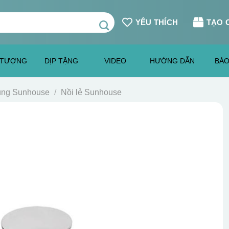
YÊU THÍCH
TẠO 
 TƯỢNG
DỊP TẶNG
VIDEO
HƯỚNG DẪN
BÁO
dụng Sunhouse
/
Nồi lẻ Sunhouse