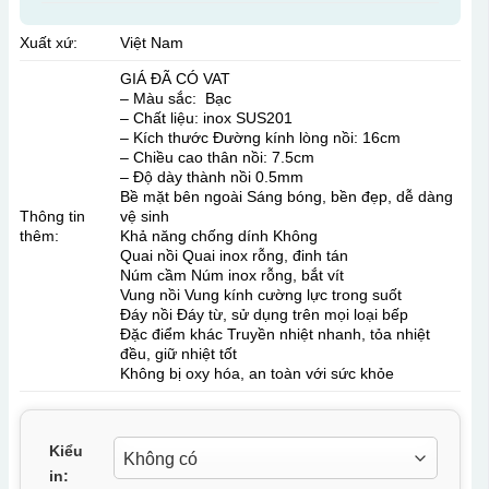
Xuất xứ:
Việt Nam
GIÁ ĐÃ CÓ VAT
– Màu sắc: Bạc
– Chất liệu: inox SUS201
– Kích thước Đường kính lòng nồi: 16cm
– Chiều cao thân nồi: 7.5cm
– Độ dày thành nồi 0.5mm
Bề mặt bên ngoài Sáng bóng, bền đẹp, dễ dàng
Thông tin
vệ sinh
thêm:
Khả năng chống dính Không
Quai nồi Quai inox rỗng, đinh tán
Núm cầm Núm inox rỗng, bắt vít
Vung nồi Vung kính cường lực trong suốt
Đáy nồi Đáy từ, sử dụng trên mọi loại bếp
Đặc điểm khác Truyền nhiệt nhanh, tỏa nhiệt
đều, giữ nhiệt tốt
Không bị oxy hóa, an toàn với sức khỏe
Kiểu
in: