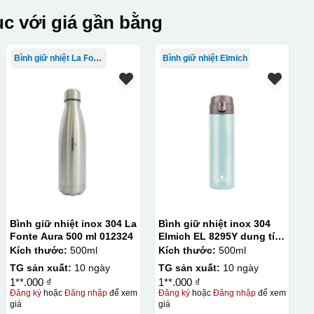
c với giá gần bằng
Bình giữ nhiệt La Fonte
Bình giữ nhiệt Elmich
Bình giữ nhiệt inox 304 La
Bình giữ nhiệt inox 304
Fonte Aura 500 ml 012324
Elmich EL 8295Y dung tích
500ml
Kích thước:
500ml
Kích thước:
500ml
TG sản xuất:
10 ngày
TG sản xuất:
10 ngày
1**.000 ₫
1**.000 ₫
Đăng ký
hoặc
Đăng nhập
để xem
Đăng ký
hoặc
Đăng nhập
để xem
giá
giá