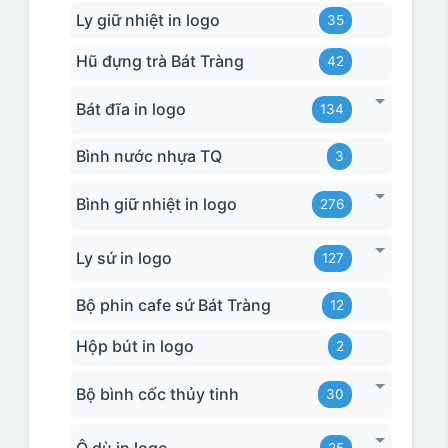
Ly giữ nhiệt in logo
35
Hũ đựng trà Bát Tràng
42
Bát đĩa in logo
134
Bình nước nhựa TQ
3
Bình giữ nhiệt in logo
276
Ly sứ in logo
127
Bộ phin cafe sứ Bát Tràng
12
Hộp bút in logo
2
Bộ bình cốc thủy tinh
30
Ô dù in logo
25