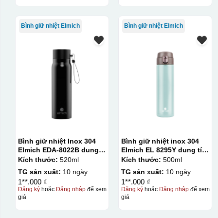
Bình giữ nhiệt Elmich
Bình giữ nhiệt Elmich
Bình giữ nhiệt Inox 304
Bình giữ nhiệt inox 304
Elmich EDA-8022B dung
Elmich EL 8295Y dung tích
tích 520ml
500ml
Kích thước:
520ml
Kích thước:
500ml
TG sản xuất:
10 ngày
TG sản xuất:
10 ngày
1**.000 ₫
1**.000 ₫
Đăng ký
hoặc
Đăng nhập
để xem
Đăng ký
hoặc
Đăng nhập
để xem
giá
giá