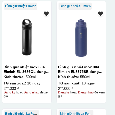
Bình giữ nhiệt Elmich
Bình giữ nhiệt Elmich
Bình giữ nhiệt Inox 304
Bình giữ nhiệt inox 304
Elmich EL-3686OL dung
Elmich EL8375SB dung
tích 500ml
tích 550ml
Kích thước:
500ml
Kích thước:
550ml
TG sản xuất:
10 ngày
TG sản xuất:
10 ngày
2**.000 ₫
2**.000 ₫
Đăng ký
hoặc
Đăng nhập
để xem
Đăng ký
hoặc
Đăng nhập
để xem
giá
giá
Bình giữ nhiệt La Fonte
Bình giữ nhiệt La Fonte