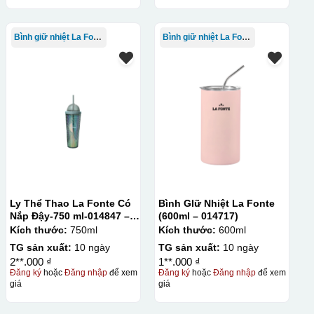
Bình giữ nhiệt La Fonte
Bình giữ nhiệt La Fonte
Ly Thể Thao La Fonte Có
Bình GIữ Nhiệt La Fonte
Nắp Đậy-750 ml-014847 –
(600ml – 014717)
GRA
Kích thước:
750ml
Kích thước:
600ml
TG sản xuất:
10 ngày
TG sản xuất:
10 ngày
2**.000 ₫
1**.000 ₫
Đăng ký
hoặc
Đăng nhập
để xem
Đăng ký
hoặc
Đăng nhập
để xem
giá
giá