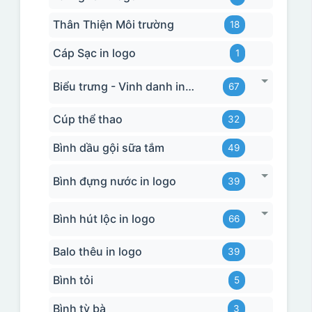
Thân Thiện Môi trường
18
Cáp Sạc in logo
1
Biểu trưng - Vinh danh in logo
67
Cúp thể thao
32
Bình dầu gội sữa tắm
49
Bình đựng nước in logo
39
Bình hút lộc in logo
66
Balo thêu in logo
39
Bình tỏi
5
Bình tỳ bà
3