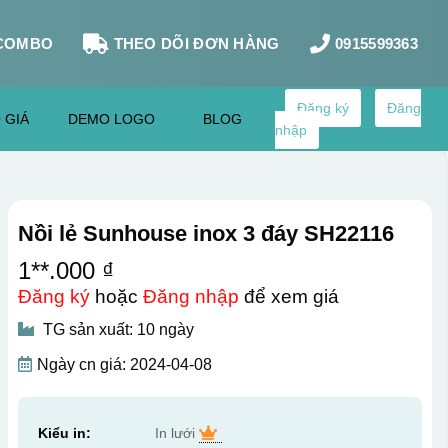
COMBO
THEO DÕI ĐƠN HÀNG
0915599363
Đăng ký
Đăng
 GIÁ
DEMO LOGO
BLOG
nhập
Nồi lẻ Sunhouse inox 3 đáy SH22116
1**.000 ₫
Đăng ký
hoặc
Đăng nhập
để xem giá
TG sản xuất: 10 ngày
Ngày cn giá: 2024-04-08
Kiểu in:
In lưới