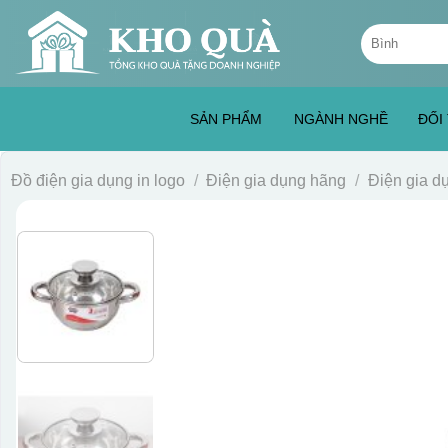
Skip
Tìm
to
kiếm:
content
SẢN PHẨM
NGÀNH NGHỀ
ĐỐI
Đồ điện gia dụng in logo
/
Điện gia dụng hãng
/
Điện gia 