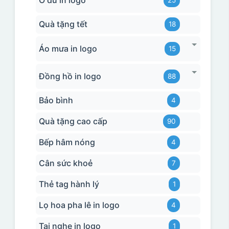
Quà tặng tết
18
Áo mưa in logo
15
Đồng hồ in logo
88
Bảo bình
4
Quà tặng cao cấp
90
Bếp hâm nóng
4
Cân sức khoẻ
7
Thẻ tag hành lý
1
Lọ hoa pha lê in logo
4
Tai nghe in logo
1