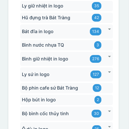
Ly giữ nhiệt in logo
35
Hũ đựng trà Bát Tràng
42
Bát đĩa in logo
134
Bình nước nhựa TQ
3
Bình giữ nhiệt in logo
276
Ly sứ in logo
127
Bộ phin cafe sứ Bát Tràng
12
Hộp bút in logo
2
Bộ bình cốc thủy tinh
30
Ô dù in logo
25