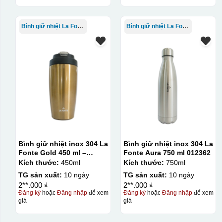
Bình giữ nhiệt La Fonte
Bình giữ nhiệt La Fonte
Bình giữ nhiệt inox 304 La
Bình giữ nhiệt inox 304 La
Fonte Gold 450 ml –
Fonte Aura 750 ml 012362
012331
Kích thước:
450ml
Kích thước:
750ml
TG sản xuất:
10 ngày
TG sản xuất:
10 ngày
2**.000 ₫
2**.000 ₫
Đăng ký
hoặc
Đăng nhập
để xem
Đăng ký
hoặc
Đăng nhập
để xem
giá
giá