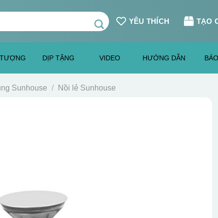
YÊU THÍCH
TẠO 
 TƯỢNG
DỊP TẶNG
VIDEO
HƯỚNG DẪN
BÁO
dụng Sunhouse
/
Nồi lẻ Sunhouse