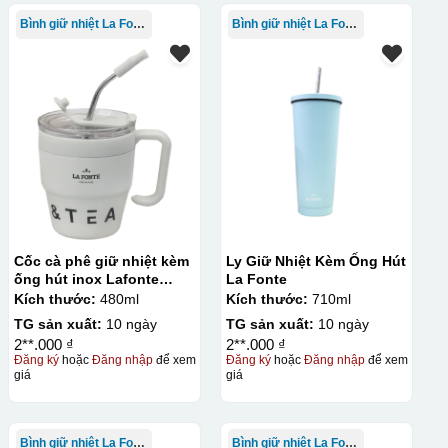
Bình giữ nhiệt La Fonte
Bình giữ nhiệt La Fonte
Cốc cà phê giữ nhiệt kèm
Ly Giữ Nhiệt Kèm Ống Hút
ống hút inox Lafonte
La Fonte
480ML – 012782
Kích thước:
480ml
Kích thước:
710ml
TG sản xuất:
10 ngày
TG sản xuất:
10 ngày
2**.000 ₫
2**.000 ₫
Đăng ký
hoặc
Đăng nhập
để xem
Đăng ký
hoặc
Đăng nhập
để xem
giá
giá
Bình giữ nhiệt La Fonte
Bình giữ nhiệt La Fonte