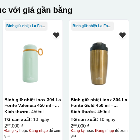
c với giá gần bằng
Bình giữ nhiệt La Fonte
Bình giữ nhiệt La Fonte
Bình giữ nhiệt inox 304 La
Bình giữ nhiệt inox 304 La
Fonte Valencia 450 ml –
Fonte Gold 450 ml –
012355
012331
Kích thước:
450ml
Kích thước:
450ml
TG sản xuất:
10 ngày
TG sản xuất:
10 ngày
2**.000 ₫
2**.000 ₫
Đăng ký
hoặc
Đăng nhập
để xem
Đăng ký
hoặc
Đăng nhập
để xem
giá
giá