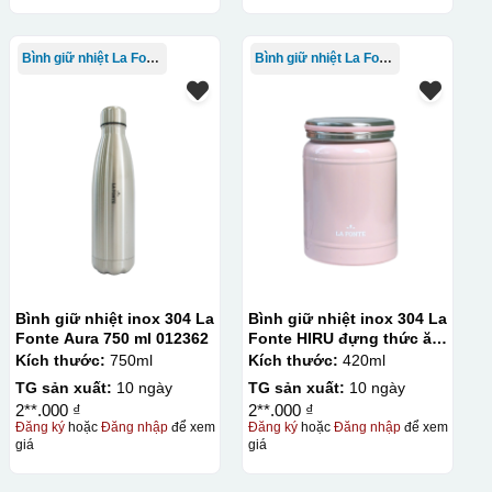
Bình giữ nhiệt La Fonte
Bình giữ nhiệt La Fonte
Bình giữ nhiệt inox 304 La
Bình giữ nhiệt inox 304 La
Fonte Aura 750 ml 012362
Fonte HIRU đựng thức ăn
420 ml – 012348
Kích thước:
750ml
Kích thước:
420ml
TG sản xuất:
10 ngày
TG sản xuất:
10 ngày
2**.000 ₫
2**.000 ₫
Đăng ký
hoặc
Đăng nhập
để xem
Đăng ký
hoặc
Đăng nhập
để xem
giá
giá