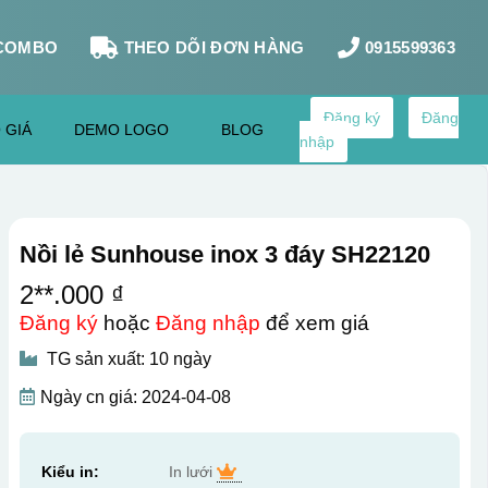
COMBO
THEO DÕI ĐƠN HÀNG
0915599363
Đăng ký
Đăng
 GIÁ
DEMO LOGO
BLOG
nhập
Nồi lẻ Sunhouse inox 3 đáy SH22120
2**.000 ₫
Đăng ký
hoặc
Đăng nhập
để xem giá
TG sản xuất: 10 ngày
Ngày cn giá: 2024-04-08
Kiểu in:
In lưới