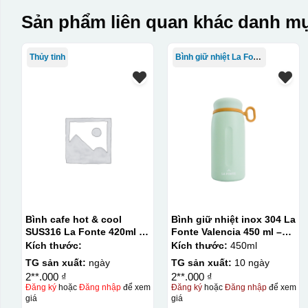
Sản phẩm liên quan khác danh mụ
Thủy tinh
Bình giữ nhiệt La Fonte
Bình cafe hot & cool
Bình giữ nhiệt inox 304 La
SUS316 La Fonte 420ml –
Fonte Valencia 450 ml –
012775
012355
Kích thước:
Kích thước:
450ml
TG sản xuất:
ngày
TG sản xuất:
10 ngày
2**.000 ₫
2**.000 ₫
Đăng ký
hoặc
Đăng nhập
để xem
Đăng ký
hoặc
Đăng nhập
để xem
giá
giá