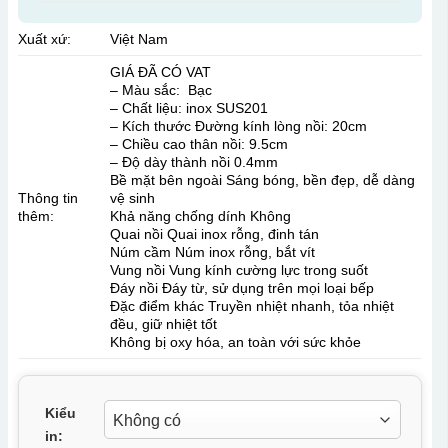
Xuất xứ:
Việt Nam
GIÁ ĐÃ CÓ VAT
– Màu sắc: Bạc
– Chất liệu: inox SUS201
– Kích thước Đường kính lòng nồi: 20cm
– Chiều cao thân nồi: 9.5cm
– Độ dày thành nồi 0.4mm
Bề mặt bên ngoài Sáng bóng, bền đẹp, dễ dàng
Thông tin
vệ sinh
thêm:
Khả năng chống dính Không
Quai nồi Quai inox rỗng, đinh tán
Núm cầm Núm inox rỗng, bắt vít
Vung nồi Vung kính cường lực trong suốt
Đáy nồi Đáy từ, sử dụng trên mọi loại bếp
Đặc điểm khác Truyền nhiệt nhanh, tỏa nhiệt
đều, giữ nhiệt tốt
Không bị oxy hóa, an toàn với sức khỏe
Kiểu
in: