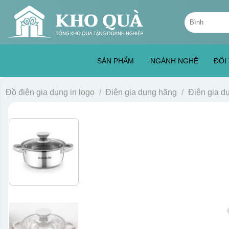
Skip
Tìm
to
kiếm:
content
SẢN PHẨM
NGÀNH NGHỀ
ĐỐI
Đồ điện gia dụng in logo
/
Điện gia dụng hãng
/
Điện gia 