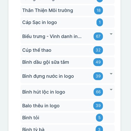
Thân Thiện Môi trường
18
Cáp Sạc in logo
1
Biểu trưng - Vinh danh in logo
67
Cúp thể thao
32
Bình dầu gội sữa tắm
49
Bình đựng nước in logo
39
Bình hút lộc in logo
66
Balo thêu in logo
39
Bình tỏi
5
Bình tỳ bà
3