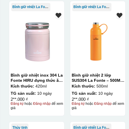
Bình giữ nhiệt La Fonte
Bình giữ nhiệt La Fonte
Bình giữ nhiệt inox 304 La
Bình giữ nhiệt 2 lớp
Fonte HIRU đựng thức ăn
SUS304 La Fonte – 500ML
420 ml – 012348
– 012737
Kích thước:
420ml
Kích thước:
500ml
TG sản xuất:
10 ngày
TG sản xuất:
10 ngày
2**.000 ₫
2**.000 ₫
Đăng ký
hoặc
Đăng nhập
để xem
Đăng ký
hoặc
Đăng nhập
để xem
giá
giá
Thủy tinh
Bình giữ nhiệt La Fonte