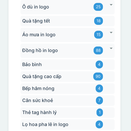
Ô dù in logo
25
Quà tặng tết
18
Áo mưa in logo
15
Đồng hồ in logo
88
Bảo bình
4
Quà tặng cao cấp
90
Bếp hâm nóng
4
Cân sức khoẻ
7
Thẻ tag hành lý
1
Lọ hoa pha lê in logo
4