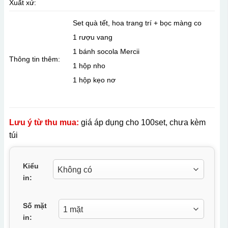
Xuất xứ:
Set quà tết, hoa trang trí + bọc màng co
1 rượu vang
1 bánh socola Mercii
Thông tin thêm:
1 hộp nho
1 hộp kẹo nơ
Lưu ý từ thu mua:
giá áp dụng cho 100set, chưa kèm
túi
Kiểu
in:
Số mặt
in: