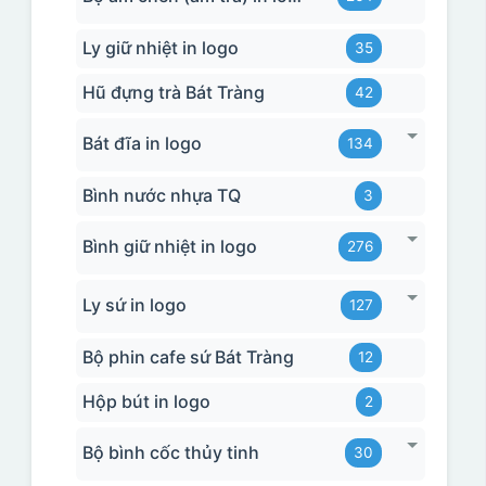
Ly giữ nhiệt in logo
35
Hũ đựng trà Bát Tràng
42
Bát đĩa in logo
134
Bình nước nhựa TQ
3
Bình giữ nhiệt in logo
276
Ly sứ in logo
127
Bộ phin cafe sứ Bát Tràng
12
Hộp bút in logo
2
Bộ bình cốc thủy tinh
30