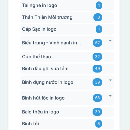
Tai nghe in logo
1
Thân Thiện Môi trường
18
Cáp Sạc in logo
1
Biểu trưng - Vinh danh in logo
67
Cúp thể thao
32
Bình dầu gội sữa tắm
49
Bình đựng nước in logo
39
Bình hút lộc in logo
66
Balo thêu in logo
39
Bình tỏi
5