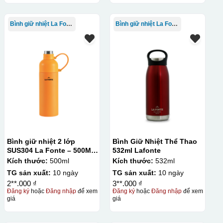
Bình giữ nhiệt La Fonte
Bình giữ nhiệt La Fonte
Bình giữ nhiệt 2 lớp
Bình Giữ Nhiệt Thể Thao
SUS304 La Fonte – 500ML
532ml Lafonte
– 012737
Kích thước:
500ml
Kích thước:
532ml
TG sản xuất:
10 ngày
TG sản xuất:
10 ngày
2**.000 ₫
3**.000 ₫
Đăng ký
hoặc
Đăng nhập
để xem
Đăng ký
hoặc
Đăng nhập
để xem
giá
giá