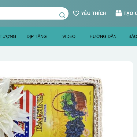
YÊU THÍCH
TẠO 
 TƯỢNG
DỊP TẶNG
VIDEO
HƯỚNG DẪN
BÁO