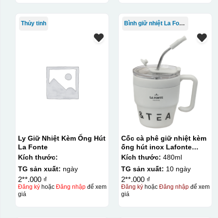
Thủy tinh
Bình giữ nhiệt La Fonte
Ly Giữ Nhiệt Kèm Ống Hút
Cốc cà phê giữ nhiệt kèm
La Fonte
ống hút inox Lafonte
480ML – 012782
Kích thước:
Kích thước:
480ml
TG sản xuất:
ngày
TG sản xuất:
10 ngày
2**.000 ₫
2**.000 ₫
Đăng ký
hoặc
Đăng nhập
để xem
Đăng ký
hoặc
Đăng nhập
để xem
giá
giá