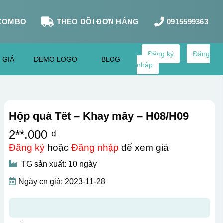
COMBO
THEO DÕI ĐƠN HÀNG
0915599363
Đăng ký
Đăng
 GIÁ
DEMO LOGO
BLOG
nhập
Hộp quà Tết – Khay mây – H08/H09
2**.000 ₫
Đăng ký
hoặc
Đăng nhập
để xem giá
TG sản xuất: 10 ngày
Ngày cn giá: 2023-11-28