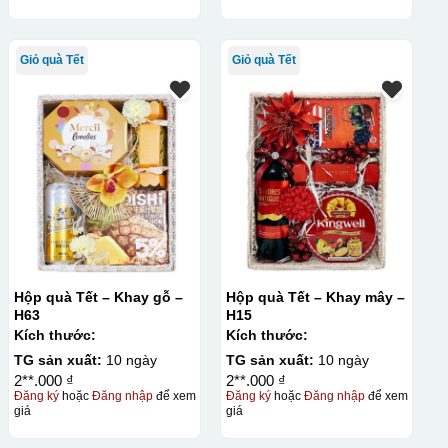
Giỏ quà Tết
Giỏ quà Tết
Hộp quà Tết – Khay gỗ –
Hộp quà Tết – Khay mây –
H63
H15
Kích thước:
Kích thước:
TG sản xuất:
10 ngày
TG sản xuất:
10 ngày
2**.000 ₫
2**.000 ₫
Đăng ký
hoặc
Đăng nhập
để xem
Đăng ký
hoặc
Đăng nhập
để xem
giá
giá